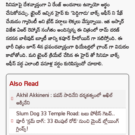
సినిమాపై దేశవ్యాప్తంగా ఏ రేంజ్ అంచనాలు ఉన్నాయో అర్థం
చేసుకోవచ్చు. ట్రైలర్ ఇచ్చిన హైప్ కు ‘పెద్దిగాడు’ బాక్స్ ఆఫీస్ ని షేక్
చేయడం గ్యారెంటీ అని ట్రేడ్ వర్గాలు లెక్కలు వేస్తున్నాయి. ఇక ఆస్కార్
విజేత ఏఆర్ రెహ్మాన్ సంగీతం అందిస్తున్న ఈ చిత్రంలో రామ్ చరణ్
సరసన బాలీవుడ్ బ్యూటీ జాన్వి కపూర్ హీరోయిన్ గా నటిస్తోంది. ఈ
భారీ చిత్రం జూన్ 4న ప్రపంచవ్యాప్తంగా థియేటర్లలో గ్రాండ్ గా విడుదల
కాబోతోంది. మరి ట్రైలర్ క్రియేట్ చేసిన ఈ హైప్ తో సినిమా బాక్స్
ఆఫీస్ వద్ద ఎలాంటి వసూళ్ల వర్షం కురిపిస్తుందో చూడాలి.
Also Read
Akhil Akkineni : పవన్ సాదినేని దర్శకత్వంలో అఖిల్
అక్కినేని
Slum Dog 33 Temple Road: టబు పోలీస్ గెటప్..
పూరీ ‘స్లమ్ డాగ్: 33 టెంపుల్ రోడ్’ నుంచి మైండ్ బ్లోయింగ్
గ్లింప్స్!