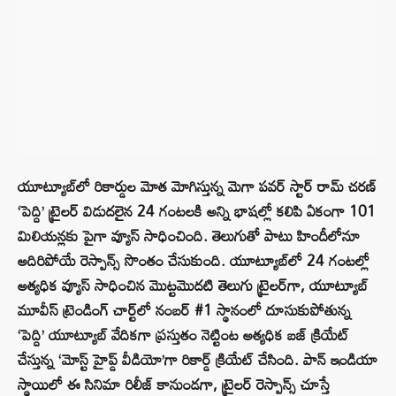
యూట్యూబ్‌లో రికార్డుల మోత మోగిస్తున్న మెగా పవర్ స్టార్ రామ్ చరణ్
‘పెద్ది’ ట్రైలర్ విడుదలైన 24 గంటలకి అన్ని భాషల్లో కలిపి ఏకంగా 101
మిలియన్లకు పైగా వ్యూస్ సాధించింది. తెలుగుతో పాటు హిందీలోనూ
అదిరిపోయే రెస్పాన్స్ సొంతం చేసుకుంది. యూట్యూబ్‌లో 24 గంటల్లో
అత్యధిక వ్యూస్ సాధించిన మొట్టమొదటి తెలుగు ట్రైలర్‌గా, యూట్యూబ్
మూవీస్ ట్రెండింగ్ చార్ట్‌లో నంబర్ #1 స్థానంలో దూసుకుపోతున్న
‘పెద్ది’ యూట్యూబ్ వేదికగా ప్రస్తుతం నెట్టింట అత్యధిక బజ్ క్రియేట్
చేస్తున్న ‘మోస్ట్ హైప్డ్ వీడియో’గా రికార్డ్ క్రియేట్ చేసింది. పాన్ ఇండియా
స్థాయిలో ఈ సినిమా రిలీజ్ కానుండగా, ట్రైలర్ రెస్పాన్స్ చూస్తే