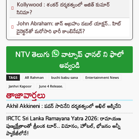
Kollywood : శంకర్ దర్శకత్వంలో అజిత్ కుమార్
సినిమా?
John Abraham: జాన్ అబ్రహం డబుల్ యాక్షన్.. హిట్
డైరెక్టర్‌తో మరోసారి భారీ కాంబినేషన్?
NTV తెలుగు
వాట్సాప్ ఛానల్ ని ఫాలో
అవ్వండి
TAGS
AR Rahman
buchi babu sana
Entertainment News
Janhvi Kapoor
June 4 Release.
తాజావార్తలు
Akhil Akkineni : పవన్ సాదినేని దర్శకత్వంలో అఖిల్ అక్కినేని
IRCTC Sri Lanka Ramayana Yatra 2026: రామాయణ
పుణ్యక్షేత్రాలతో శ్రీలంక టూర్.. విమానం, హోటల్, భోజనం అన్నీ
ప్యాకేజీలోనే!