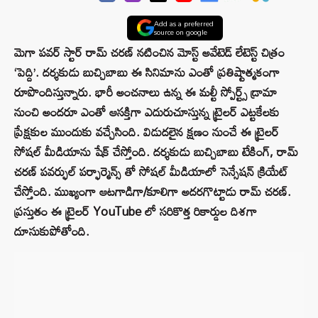
Add as a preferred
source on google
మెగా పవర్ స్టార్ రామ్ చరణ్ నటించిన మోస్ట్ అవేటెడ్ లేటెస్ట్ చిత్రం
‘పెద్ది’. దర్శకుడు బుచ్చిబాబు ఈ సినిమాను ఎంతో ప్రతిష్టాత్మకంగా
రూపొందిస్తున్నారు. భారీ అంచనాలు ఉన్న ఈ మల్టీ స్పోర్ట్స్ డ్రామా
నుంచి అందరూ ఎంతో ఆసక్తిగా ఎదురుచూస్తున్న ట్రైలర్ ఎట్టకేలకు
ప్రేక్షకుల ముందుకు వచ్చేసింది. విడుదలైన క్షణం నుంచే ఈ ట్రైలర్
సోషల్ మీడియాను షేక్ చేస్తోంది. దర్శకుడు బుచ్చిబాబు టేకింగ్, రామ్
చరణ్ పవర్ఫుల్ పర్ఫార్మెన్స్ తో సోషల్ మీడియాలో సెన్సేషన్ క్రియేట్
చేస్తోంది. ముఖ్యంగా ఆటగాడిగా/కూలిగా అదరగొట్టాడు రామ్ చరణ్.
ప్రస్తుతం ఈ ట్రైలర్ YouTube లో సరికొత్త రికార్డుల దిశగా
దూసుకుపోతోంది.