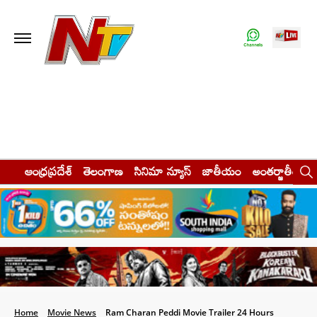
ఆంధ్రప్రదేశ్
తెలంగాణ
సినిమా న్యూస్
జాతీయం
అంతర్జాతీయం
Home
Movie News
Ram Charan Peddi Movie Trailer 24 Hours