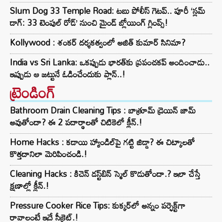
Slum Dog 33 Temple Road: టబు పోలీస్ గెటప్.. పూరీ ‘స్లమ్
డాగ్: 33 టెంపుల్ రోడ్’ నుంచి మైండ్ బ్లోయింగ్ గ్లింప్స్!
Kollywood : శంకర్ దర్శకత్వంలో అజిత్ కుమార్ సినిమా?
India vs Sri Lanka: ఒకప్పుడు భారత్‌కు ప్రపంచకప్ అందించాడు..
ఇప్పుడు ఆ జట్టునే ఓడించేందుకు ప్లాన్‌..!
ట్రెండింగ్‌
Bathroom Drain Cleaning Tips : బాత్రూమ్ డ్రెయిన్ జామ్
అవుతోందా? ఈ 2 పదార్థాలతో చిటికెలో క్లీన్.!
Home Hacks : కడాయి హ్యాండిల్‌పై గట్టి జిడ్డా? ఈ చిట్కాలతో
కొత్తదానిలా మెరిపించండి.!
Cleaning Hacks : కిచెన్ డస్ట్‌బిన్ స్మెల్ కొడుతోందా.? ఇలా చేస్తే
క్షణాల్లో క్లీన్.!
Pressure Cooker Rice Tips: కుక్కర్‌లో అన్నం పర్ఫెక్ట్‌గా
రావాలంటే ఇదే సీక్రెట్.!