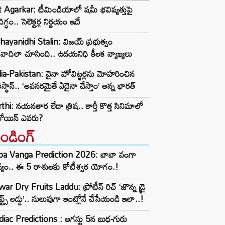
t Agarkar: టీమిండియాలో షమీ భవిష్యత్తుపై
ిగ్ధం.. సెలెక్టర్ల నిర్ణయం ఇదే
ayanidhi Stalin: విజయ్ ప్రభుత్వం
రవాదిలా చూసింది.. ఉదయనిధి కీలక వ్యాఖ్యలు
ia-Pakistan: చైనా హోవిట్జర్లను మోహరించిన
ిస్థాన్.. ‘అవసరమైతే ఏదైనా చేస్తాం’ అన్న భారత్
thi: నయనతార లేదా త్రిష.. కార్తీ కొత్త సినిమాలో
రోయిన్ ఎవరు?
రెండింగ్‌
ba Vanga Prediction 2026: బాబా వంగా
్యం.. ఈ 5 రాశులకు కోటీశ్వర యోగం.!
ar Dry Fruits Laddu: ప్రోటీన్ రిచ్ ‘జొన్న డ్రై
ూప్ట్స్ లడ్డు’.. సులువుగా ఇంట్లోనే చేసేయండి ఇలా..!
iac Predictions : ఆగస్టు 5న బుధ-గురు