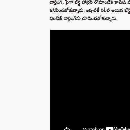
డార్లింగ్. పైగా ఫస్ట్ హార్రర్ రొమాంటిక్ కామెడీ 
కనిపించబోతున్నాడు. ఇప్పటికే రివీల్ అయిన ఫస్ట్ లుక
వింటేజ్ డార్లింగ్‌ను చూపించబోతున్నాడు.