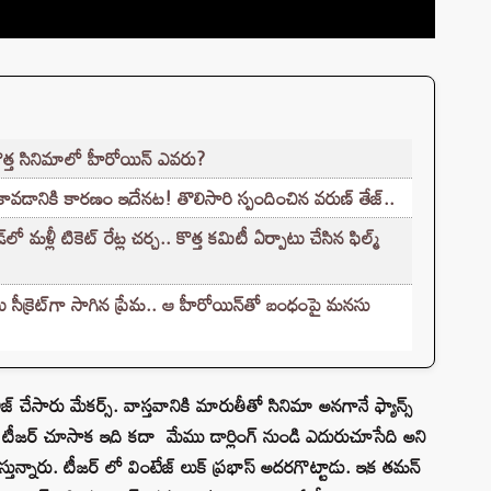
కొత్త సినిమాలో హీరోయిన్ ఎవరు?
కావడానికి కారణం ఇదేనట! తొలిసారి స్పందించిన వరుణ్ తేజ్..
ళ్లీ టికెట్‌ రేట్ల చర్చ.. కొత్త కమిటీ ఏర్పాటు చేసిన ఫిల్మ్‌
సీక్రెట్‌గా సాగిన ప్రేమ.. ఆ హీరోయిన్‌తో బంధంపై మనసు
ీజ్ చేసారు మేకర్స్. వాస్తవానికి మారుతీతో సినిమా అనగానే ఫ్యాన్స్
 టీజర్ చూసాక ఇది కదా మేము డార్లింగ్ నుండి ఎదురుచూసేది అని
తున్నారు. టీజర్ లో వింటేజ్ లుక్ ప్రభాస్ అదరగొట్టాడు. ఇక తమన్