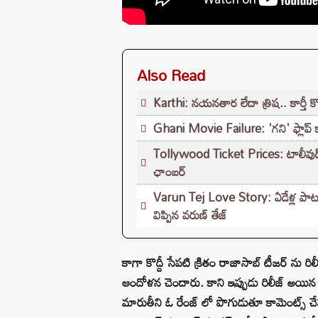
Also Read
Karthi: నయనతార లేదా త్రిష.. కార్తీ 
Ghani Movie Failure: 'గని' ఫ్లాప్‌ 
Tollywood Ticket Prices: టాలీవుడ్‌లో మ
ఛాంబర్‌
Varun Tej Love Story: ఏడేళ్ల పాటు 
విప్పిన వరుణ్ తేజ్
కాగా కొద్దీ సేపటి క్రితం రాజాసాబ్ టీజర్ ను రిల
ఆందోళన చెందారు. కాని ఇప్పుడు రిలీజ్ అయిన
మారుతీని ఓ రేంజ్ లో పొగుడుతూ కామెంట్స్ చేస్