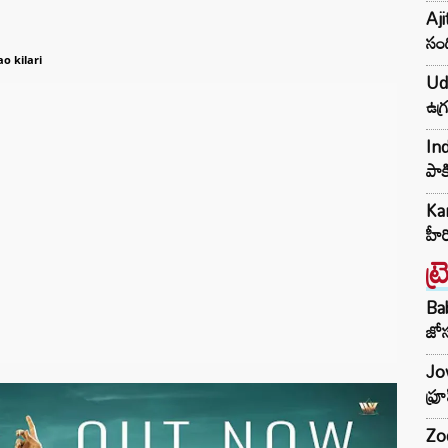
Aji
సంద
o kilari
Udh
ఉగ్
Ind
పాక
Kar
హీ
ట్
Ba
జోస
Jow
ఫ్ర
Zod