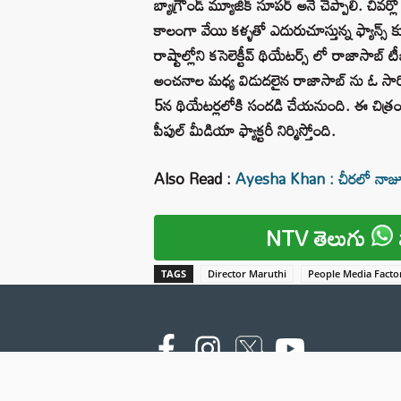
బ్యాగ్రౌండ్ మ్యూజిక్ సూపర్ అనే చెప్పాలి. చివర
కాలంగా వేయి కళ్ళతో ఎదురుచూస్తున్న ఫ్యాన్స్ క
రాష్టాల్లోని కసెలెక్టీవ్ థియేటర్స్ లో రాజాసాబ్
అంచనాల మధ్య విడుదలైన రాజాసాబ్ ను ఓ సార
5న థియేటర్లలోకి సందడి చేయనుంది. ఈ చిత్రం
పీపుల్‌ మీడియా ఫ్యాక్టరీ నిర్మిస్తోంది.
Also Read :
Ayesha Khan : చీరలో నాజూ
NTV తెలుగు
TAGS
Director Maruthi
People Media Facto