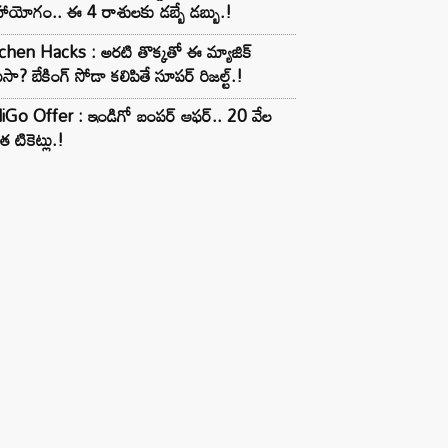
ాయోగం.. ఈ 4 రాశులకు డబ్బే డబ్బు.!
chen Hacks : అరటి తొక్కతో ఈ మ్యాజిక్
ుసా? బేకింగ్ సోడా కలిపితే సూపర్ రిజల్ట్.!
iGo Offer : ఇండిగో బంపర్ ఆఫర్.. 20 వేల
త టికెట్లు.!