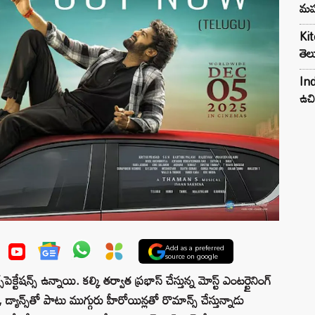
మహ
Kit
తెల
Ind
ఉచి
Add as a preferred
source on google
ెక్టేషన్స్ ఉన్నాయి. కల్కి తర్వాత ప్రభాస్ చేస్తున్న మోస్ట్ ఎంటర్టైనింగ్
యాన్స్‌తో పాటు ముగ్గురు హీరోయిన్లతో రొమాన్స్ చేస్తున్నాడు