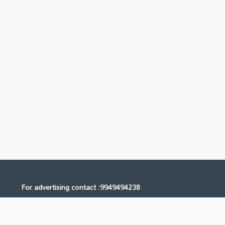
For advertising contact :9949494238
Email: digital@ntvnetwork.com