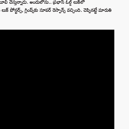
మూవీ చేస్తున్నాడు. అందులోను.. ప్రభాస్ ఓల్డ్ లుక్‌లో
్ పోస్టర్స్, గ్లింప్స్‌కు సూపర్ రెస్పాన్స్ వచ్చింది. చెప్పినట్టే మారుతి