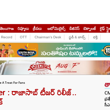
తెలంగాణ
రివ్యూలు
క్రీడలు
ఆటోమొబైల్స్
బిజినెస్‌
టెక్నాలజీ
లైఫ్ స్టై
e Record
OTT
Chairman's Desk
స్టడీ & జాబ్స్
భక్తి
త
e A Treat For Fans
 రాజాసాబ్ టీజర్ రిలీజ్..
CM 
క్
ప్ర
సీఎ