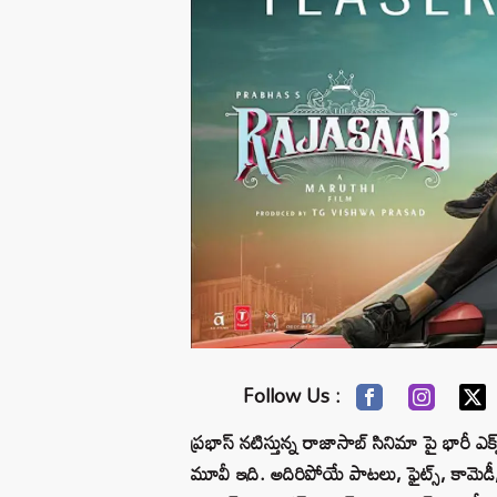
Follow Us :
ప్రభాస్ నటిస్తున్న రాజాసాబ్ సినిమా పై భారీ ఎక్స్‌ప
మూవీ ఇది. అదిరిపోయే పాటలు, ఫైట్స్, కామెడీ, డ్