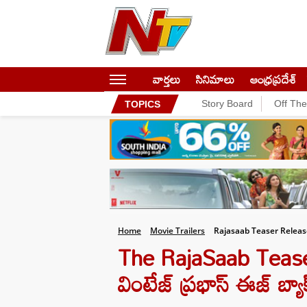
వార్తలు
సినిమాలు
ఆంధ్రప్రదేశ్
Story Board
Off Th
TOPICS
Home
Movie Trailers
Rajasaab Teaser Releas
The RajaSaab Teaser :
వింటేజ్ ప్రభాస్ ఈజ్ బ్యా