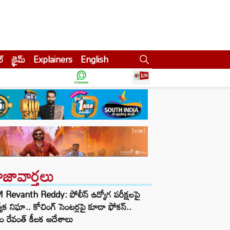
ల్
క్రైమ్
Explainers
English
ాజావార్తలు
Revanth Reddy: పోలీస్ ఉద్యోగ పరీక్షలపై
త్యేక నిఘా.. కోచింగ్ సెంటర్లపై కూడా ఫోకస్..
ం రేవంత్ కీలక ఆదేశాలు