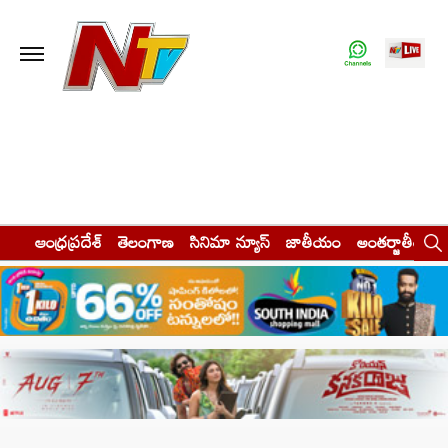
ఆంధ్రప్రదేశ్
తెలంగాణ
సినిమా న్యూస్
జాతీయం
అంతర్జాతీయం