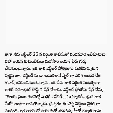
కాగా నేడు ఎన్టీఆర్ 26 వ వర్ధంతి కావడంతో నందమూరి అభిమానులు
సహా ఆయన కుటుంబీకులు మరోసారి ఆయన పేరు గుర్తు
చేసుకుంటున్నారు. ఇక తాత ఎన్టీఆర్ పోలికలను పుణికిపుచ్చుకుని
పుట్టిన జూ. ఎన్టీఆర్ కూడా ఆయనలానే స్టార్ గా ఎదిగి అందరి చేత
శభాష్ అనిపించుకుంటున్నాడు. ఇక నేడు తాత వర్ధంతి సందర్భంగా
తారక్ ఎమోషనల్ పోస్ట్ ని షేర్ చేశాడు. ఎన్టీఆర్ ఫోటోను షేర్ చేస్తూ
“తెలుగు ప్రజల గుండెల్లో నాటికీ.. నేటికీ.. ముమ్మాటికీ.. ధ్రువ తార
మీరే” అంటూ రాసుకొచ్చాడు. ప్రస్తుతం ఈ పోస్ట్ నెట్టింట వైరల్ గా
మారింది. ఇక తారక్ తో పారు మరో మనవడు, హీరో కళ్యాణ్ రామ్