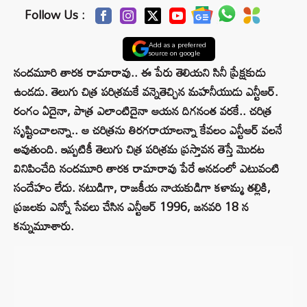
Follow Us :
Add as a preferred
source on google
నందమూరి తారక రామారావు.. ఈ పేరు తెలియని సినీ ప్రేక్షకుడు
ఉండడు. తెలుగు చిత్ర పరిశ్రమకే వన్నెతెచ్చిన మహనీయుడు ఎన్టీఆర్.
రంగం ఏదైనా, పాత్ర ఎలాంటిదైనా ఆయన దిగనంత వరకే.. చరిత్ర
సృష్టించాలన్నా.. ఆ చరిత్రను తిరగరాయాలన్నా కేవలం ఎన్టీఆర్ వలనే
అవుతుంది. ఇప్పటికీ తెలుగు చిత్ర పరిశ్రమ ప్రస్తావన తెస్తే మొదట
వినిపించేది నందమూరి తారక రామారావు పేరే అనడంలో ఎటువంటి
సందేహం లేదు. నటుడిగా, రాజకీయ నాయకుడిగా కళామ్మ తల్లికి,
ప్రజలకు ఎన్నో సేవలు చేసిన ఎన్టీఆర్ 1996, జనవరి 18 న
కన్నుమూశారు.