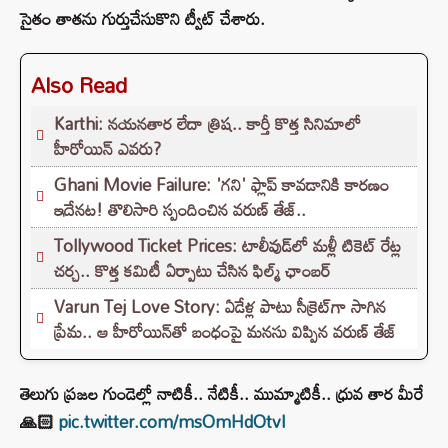
సైతం తాతను గుర్తుచేసుకొని ట్వీట్ చేశారు.
Also Read
Karthi: నయనతార లేదా త్రిష.. కార్తీ కొత్త సినిమాలో
హీరోయిన్ ఎవరు?
Ghani Movie Failure: 'గని' ఫ్లాప్‌ కావడానికి కారణం
ఇదేనట! తొలిసారి స్పందించిన వరుణ్ తేజ్..
Tollywood Ticket Prices: టాలీవుడ్‌లో మళ్లీ టికెట్‌ రేట్ల
చర్చ.. కొత్త కమిటీ ఏర్పాటు చేసిన ఫిల్మ్‌ ఛాంబర్‌
Varun Tej Love Story: ఏడేళ్ల పాటు సీక్రెట్‌గా సాగిన
ప్రేమ.. ఆ హీరోయిన్‌తో బంధంపై మనసు విప్పిన వరుణ్ తేజ్
తెలుగు ప్రజల గుండెల్లో నాటికీ.. నేటికీ.. ముమ్మాటికీ.. ధ్రువ తార మీరే
🙏🏻
pic.twitter.com/msOmHdOtvl