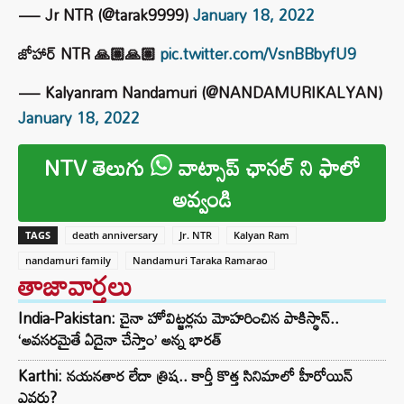
— Jr NTR (@tarak9999)
January 18, 2022
జోహార్ NTR 🙏🏽🙏🏽
pic.twitter.com/VsnBBbyfU9
— Kalyanram Nandamuri (@NANDAMURIKALYAN)
January 18, 2022
NTV తెలుగు
వాట్సాప్ ఛానల్ ని ఫాలో
అవ్వండి
TAGS
death anniversary
Jr. NTR
Kalyan Ram
nandamuri family
Nandamuri Taraka Ramarao
తాజావార్తలు
India-Pakistan: చైనా హోవిట్జర్లను మోహరించిన పాకిస్థాన్..
‘అవసరమైతే ఏదైనా చేస్తాం’ అన్న భారత్
Karthi: నయనతార లేదా త్రిష.. కార్తీ కొత్త సినిమాలో హీరోయిన్
ఎవరు?