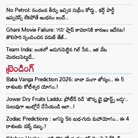
No Petrol: సంచలన తీర్పు ఇచ్చిన సుప్రీం కోర్టు.. థర్డ్ పార్టీ
ఇన్సురెన్స్ లేకపోతే ఇంధనం బంద్..
Ghani Movie Failure: ‘గని’ ఫ్లాప్‌ కావడానికి కారణం ఇదేనట!
తొలిసారి స్పందించిన వరుణ్ తేజ్..
Team India: లంకలో అడుగుపెట్టిన గిల్ సేన.. ఇక వేట
మొదలుపెట్టుడే..
ట్రెండింగ్‌
Baba Vanga Prediction 2026: బాబా వంగా జోస్యం.. ఈ 5
రాశులకు కోటీశ్వర యోగం.!
Jowar Dry Fruits Laddu: ప్రోటీన్ రిచ్ ‘జొన్న డ్రై ఫ్రూప్ట్స్ లడ్డు’..
సులువుగా ఇంట్లోనే చేసేయండి ఇలా..!
Zodiac Predictions : ఆగస్టు 5న బుధ-గురు మహాయోగం.. ఈ 4
రాశులకు డబ్బే డబ్బు.!