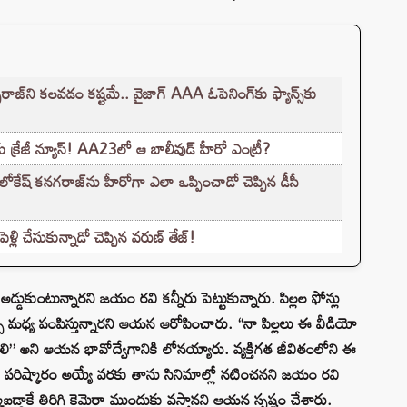
‌ని కలవడం కష్టమే.. వైజాగ్ AAA ఓపెనింగ్‌కు ఫ్యాన్స్‌కు
‌కు క్రేజీ న్యూస్! AA23లో ఆ బాలీవుడ్ హీరో ఎంట్రీ?
లోకేష్ కనగరాజ్‌ను హీరోగా ఎలా ఒప్పించాడో చెప్పిన డీసీ
లి చేసుకున్నాడో చెప్పిన వరుణ్ తేజ్!
్డుకుంటున్నారని జయం రవి కన్నీరు పెట్టుకున్నారు. పిల్లల ఫోన్లు
ర్డ్స్ మధ్య పంపిస్తున్నారని ఆయన ఆరోపించారు. “నా పిల్లలు ఈ వీడియో
లి” అని ఆయన భావోద్వేగానికి లోనయ్యారు. వ్యక్తిగత జీవితంలోని ఈ
లు పరిష్కారం అయ్యే వరకు తాను సినిమాల్లో నటించనని జయం రవి
కబడ్డాకే తిరిగి కెమెరా ముందుకు వస్తానని ఆయన స్పష్టం చేశారు.