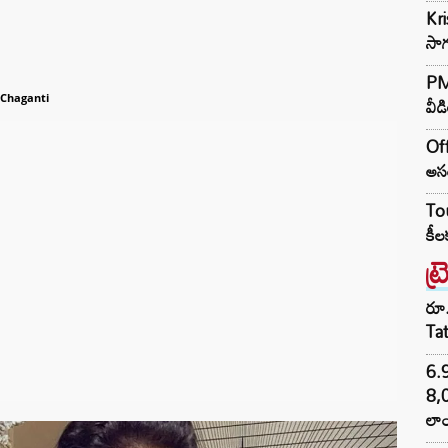
Kr
సాగ
PM 
వీడ
 Chaganti
Off
అసం
Tou
కీల
ట్
రూ.
Ta
6.
8,
లాం