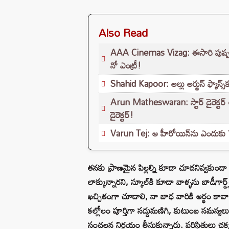
Also Read
AAA Cinemas Vizag: ఈసారి పుష్పరాజ్
నో ఎంట్రీ!
Shahid Kapoor: అల్లు అర్జున్ ఫ్యాన్స్
Arun Matheswaran: స్టార్ డైరెక్టర్ 
డైరెక్టర్!
Varun Tej: ఆ హీరోయిన్‌ను ఎందుకు పెళ్
తనకు ప్రాణమైన పిల్లల్ని కూడా చూడనివ్వకుండా అడ
లాక్కున్నారని, స్కూల్‌కి కూడా వాళ్ళను బాడీగా
ఖచ్చితంగా చూడాలి, నా బాధ వారికి అర్థం కావా
కల్లోలం పూర్తిగా సద్దుమణిగి, కుటుంబ సమస్య
సంచలన నిర్ణయం తీసుకున్నారు. పరిస్థితులు చక్