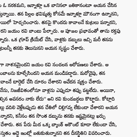
తం ఓ నరకమని, ఇన్నాళ్లూ ఒక బానిసలా బతికానంటూ ఆయన చేసిన
స్తున్నాయి. తన పిల్లల భవిష్యత్తు కోసమే ఇన్నాళ్లూ మౌనంగా ఉన్నానని,
స్థాయిలో హెచ్చరించారు. తనపై కొందరు కావాలనే కుట్రలు పన్నారని,
రని జయం రవి బాంబు పేల్చారు. ఆ పూజల ప్రభావంతో తాను రక్తపు
నారు. ఒక గ్రూప్ క్రియేట్ చేసి, వాళ్లకు డబ్బులు ఇచ్చి మరీ తనను
కుట్రలన్నీ తనకు తెలుసునని ఆయన స్పష్టం చేశారు.
 పూర్తిగా నాశనమైందని జయం రవి సంచలన ఆరోపణలు చేశారు. ఆ
 కుటుంబాలను కూల్చేసిందని ఆయన మండిపడ్డారు. మరోవైపు, తన
ాలనే టార్గెట్ చేసి దూరం చేశారని ఆవేదన వ్యక్తం చేశారు.
నేను, నిజజీవితంలోనూ వాళ్లను ఎప్పుడూ తప్పు పట్టలేదు. అయినా,
న అవసరం నాకు లేదు” అని రవి కుండబద్దలు కొట్టారు. కోట్లాది
వదిలి వెళ్లేటప్పుడు తన చేతిలో చిల్లిగవ్వ లేకుండా చేశారని ఆయన
కున్నారని, కనీసం తన సొంత డబ్బును తనకు ఇష్టమైనట్లు ఖర్చు
్తం చేశారు. తన పేరు మీద ఒక్క బ్యాంక్ అకౌంట్ కూడా లేకుండా చేసి,
స్తుతం అద్దె ఇంట్లో బతుకుతున్నానని తన దీనస్థితిని వివరించారు.