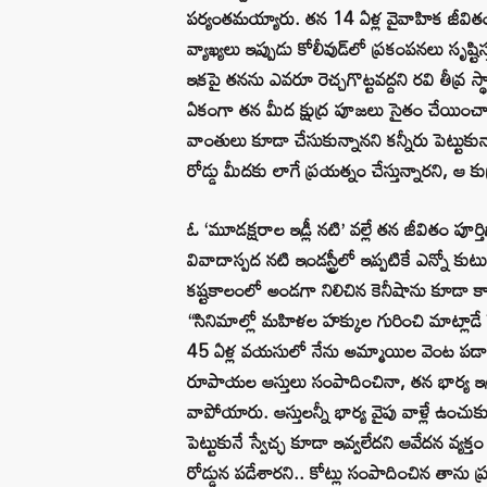
పర్యంతమయ్యారు. తన 14 ఏళ్ల వైవాహిక జీవి
వ్యాఖ్యలు ఇప్పుడు కోలీవుడ్‌లో ప్రకంపనలు సృష్టి
ఇకపై తనను ఎవరూ రెచ్చగొట్టవద్దని రవి తీవ్ర 
ఏకంగా తన మీద క్షుద్ర పూజలు సైతం చేయించా
వాంతులు కూడా చేసుకున్నానని కన్నీరు పెట్టుకున్
రోడ్డు మీదకు లాగే ప్రయత్నం చేస్తున్నారని, ఆ 
ఓ ‘మూడక్షరాల ఇడ్లీ నటి’ వల్లే తన జీవితం
వివాదాస్పద నటి ఇండస్ట్రీలో ఇప్పటికే ఎన్నో
కష్టకాలంలో అండగా నిలిచిన కెనీషాను కూడా కావ
“సినిమాల్లో మహిళల హక్కుల గురించి మాట్లాడే 
45 ఏళ్ల వయసులో నేను అమ్మాయిల వెంట పడాల్సి
రూపాయల ఆస్తులు సంపాదించినా, తన భార్య ఇల్లు 
వాపోయారు. ఆస్తులన్నీ భార్య వైపు వాళ్లే ఉంచు
పెట్టుకునే స్వేచ్ఛ కూడా ఇవ్వలేదని ఆవేదన వ్యక
రోడ్డున పడేశారని.. కోట్లు సంపాదించిన తాను ప్ర