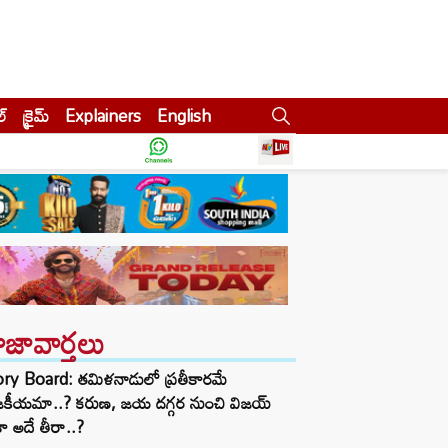
ల్
క్రైమ్
Explainers
English
ాజావార్తలు
ory Board: తమిళనాడులో ప్రతీకారమే
జకీయమా..? కరుణ, జయ దగ్గర నుంచి విజయ్
ా అదే తీరా..?