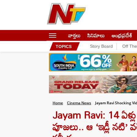
వార్తలు
సినిమాలు
ఆంధ్రప్రదేశ్
Story Board
Off Th
TOPICS
Home
Cinema News
Jayam Ravi Shocking Vid
Jayam Ravi: 14 ఏళ్లు బ
పూజలు.. ఆ ‘ఇడ్లీ నటి’ 