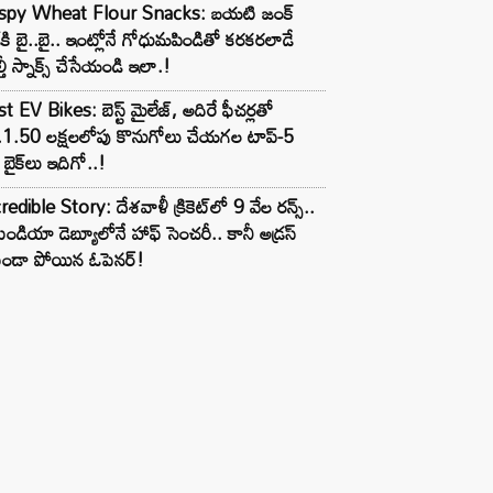
ispy Wheat Flour Snacks: బయటి జంక్
్‌కి బై..బై.. ఇంట్లోనే గోధుమపిండితో కరకరలాడే
్తీ స్నాక్స్ చేసేయండి ఇలా.!
t EV Bikes: బెస్ట్ మైలేజ్, అదిరే ఫీచర్లతో
.1.50 లక్షలలోపు కొనుగోలు చేయగల టాప్-5
బైక్‌లు ఇదిగో..!
redible Story: దేశవాళీ క్రికెట్‌లో 9 వేల రన్స్..
ిండియా డెబ్యూలోనే హాఫ్ సెంచరీ.. కానీ అడ్రస్
కుండా పోయిన ఓపెనర్!