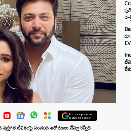
Cr
ఫుడ
హెల
Bes
రూ
EV 
Inc
టీమ
లే
Add as a preferred
source on google
వ్యక్తిగత జీవితంపై సంచలన ఆరోపణలు చేస్తూ కన్నీటి