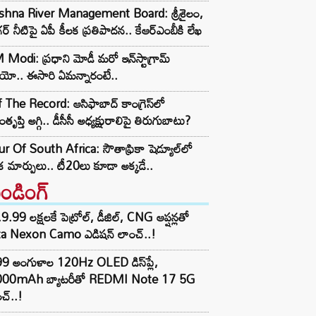
ishna River Management Board: శ్రీశైలం,
ర్ నీటిపై ఏపీ కీలక ప్రతిపాదన.. కేఆర్ఎంబీకి లేఖ
Modi: ప్రధాని మోడీ మరో ఇన్‌స్టాగ్రామ్
ియో.. ఈసారి ఏమన్నారంటే..
 The Record: ఆసిఫాబాద్ కాంగ్రెస్‌లో
తృప్తి అగ్గి.. డీసీసీ అధ్యక్షురాలిపై తిరుగుబాటు?
r Of South Africa: సౌతాఫ్రికా షెడ్యూల్‌లో
క మార్పులు.. టీ20లు కూడా అక్కడే..
రెండింగ్‌
9.99 లక్షలకే పెట్రోల్, డీజిల్, CNG ఆప్షన్లతో
ta Nexon Camo ఎడిషన్ లాంచ్..!
99 అంగుళాల 120Hz OLED డిస్‌ప్లే,
000mAh బ్యాటరీతో REDMI Note 17 5G
చ్..!