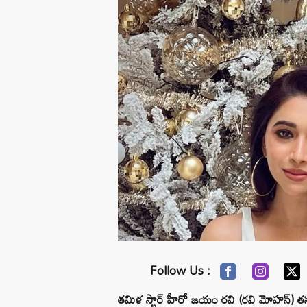
Follow Us :
తమిళ స్టార్ హీరో జయం రవి (రవి మోహన్) తన 