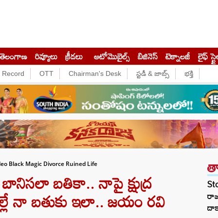
తెలంగాణ
రివ్యూలు
క్రీడలు
ఆటోమొబైల్స్
బిజినెస్‌
టెక్నాలజీ
లైఫ్ స్టై
e Record
OTT
Chairman's Desk
స్టడీ & జాబ్స్
భక్తి
త
eo Black Magic Divorce Ruined Life
ానిసలా బతికా.. నాపై క్షుద్ర
St
వల్లే నా బతుకు ఇలా.. జయం రవి
రా
దాక