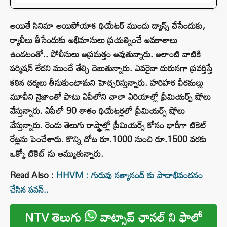
అయితే సినిమా అయిపోయాక థియేటర్ ముందు డ్యాన్స్ చేసేందుకు,
ర్యాలీలు తీసేందుకు అభిమానులు ప్రయత్నించే అవకాశాలు
ఉండటంతో.. పోలీసులు అప్రమత్తం అవుతున్నారు. అలాంటి వాటికి
పర్మిషన్ లేదని ముందే తేల్చి చెబుతున్నారు. ఎవరైనా దురుసగా ప్రవర్తిస్తే
కఠిన చర్యలు తీసుకుంటామని హెచ్చరిస్తున్నారు. హరిహర వీరమల్లు
మూవీని నైజాంతో పాటు ఏపీలోని చాలా ఏరియాల్లో ప్రీమియర్స్ షోలు
వేస్తున్నారు. ఏపీలో 90 శాతం థియేటర్లలో ప్రీమియర్స్ షోలు
వేస్తున్నారు. రెండు తెలుగు రాష్ట్రాల్లో ప్రీమియర్స్ కోసం భారీగా టికెట్
రేట్లను పెంచేశారు. కొన్ని చోట రూ.1000 నుంచి రూ.1500 వరకు
ఒక్కో టికెట్ ను అమ్ముతున్నారు.
Read Also :
HHVM : గురువు సత్యానంద్ కు పాదాభివందనం
చేసిన పవన్..
NTV తెలుగు
వాట్సాప్ ఛానల్ ని ఫాలో