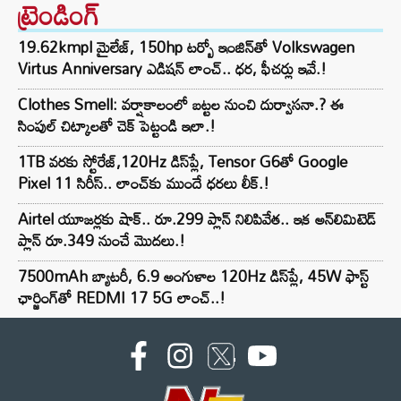
ట్రెండింగ్‌
19.62kmpl మైలేజ్, 150hp టర్బో ఇంజిన్‌తో Volkswagen
Virtus Anniversary ఎడిషన్ లాంచ్.. ధర, ఫీచర్లు ఇవే.!
Clothes Smell: వర్షాకాలంలో బట్టల నుంచి దుర్వాసనా.? ఈ
సింపుల్ చిట్కాలతో చెక్ పెట్టండి ఇలా.!
1TB వరకు స్టోరేజ్,120Hz డిస్‌ప్లే, Tensor G6తో Google
Pixel 11 సిరీస్.. లాంచ్⁭కు ముందే ధరలు లీక్.!
Airtel యూజర్లకు షాక్.. రూ.299 ప్లాన్ నిలిపివేత.. ఇక అన్‌లిమిటెడ్
ప్లాన్ రూ.349 నుంచే మొదలు.!
7500mAh బ్యాటరీ, 6.9 అంగుళాల 120Hz డిస్‌ప్లే, 45W ఫాస్ట్
ఛార్జింగ్‌తో REDMI 17 5G లాంచ్..!