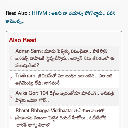
Read Also :
HHVM : అతను నా భయాన్ని పోగొట్టాడు.. పవన్
కామెంట్స్..
Also Read
Adnan Sami: మూడు పెళ్ళిళ్ళు విఫలమైనా.. పాకిస్తాన్
జనరల్స్ నాపాటకి స్టెప్పులేస్తారు.. అద్నాన్ సమి జీవితంలో ఈ
మలుపులేంటి?
Trivikram: త్రివిక్రమ్‌తో మా బంధం అలాంటిది.. ఎలాంటి
అగ్రిమెంట్లు లేవు: నాగవంశీ
Avika Gor: 104 డిగ్రీల జ్వరంతోనూ షూటింగ్.. ఆసుపత్రి
పాలైన అవికా గోర్..
Bharat Bhhagya Viddhaata: తుపాకుల మోతలో
ప్రాణాలను పణంగా పెట్టిన రియల్ హీరోలు.. ఓటీటీలోకి
‘భారత్ భాగ్య విధాత’