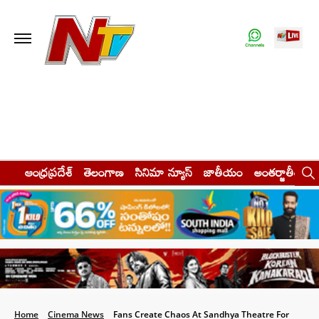
ఆంధ్రప్రదేశ్
తెలంగాణ
సినిమా న్యూస్
జాతీయం
అంతర్జాతీయం
Home
Cinema News
Fans Create Chaos At Sandhya Theatre For