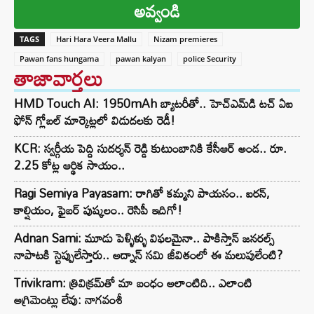
అవ్వండి
TAGS
Hari Hara Veera Mallu
Nizam premieres
Pawan fans hungama
pawan kalyan
police Security
తాజావార్తలు
HMD Touch AI: 1950mAh బ్యాటరీతో.. హెచ్‌ఎమ్‌డి టచ్ ఏఐ
ఫోన్ గ్లోబల్ మార్కెట్లలో విడుదలకు రెడీ!
KCR: స్వర్గీయ పెద్ది సుదర్శన్ రెడ్డి కుటుంబానికి కేసీఆర్ అండ.. రూ.
2.25 కోట్ల ఆర్థిక సాయం..
Ragi Semiya Payasam: రాగితో కమ్మని పాయసం.. ఐరన్,
కాల్షియం, ఫైబర్ పుష్కలం.. రెసిపీ ఇదిగో!
Adnan Sami: మూడు పెళ్ళిళ్ళు విఫలమైనా.. పాకిస్తాన్ జనరల్స్
నాపాటకి స్టెప్పులేస్తారు.. అద్నాన్ సమి జీవితంలో ఈ మలుపులేంటి?
Trivikram: త్రివిక్రమ్‌తో మా బంధం అలాంటిది.. ఎలాంటి
అగ్రిమెంట్లు లేవు: నాగవంశీ