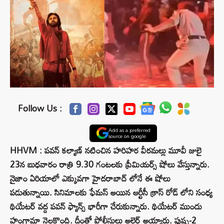
Follow Us :
Add as a preferred
source on google
HHVM : పవన్ కల్యాణ్‌ నటించిన హరిహర వీరమల్లు మూవీ జులై
23న బుధవారం రాత్రి 9.30 గంటలకు ప్రీమియర్స్ షోలు వేస్తున్నారు.
నైజాం ఏరియాలో ఎక్కువగా హైదరాబాద్ లోనే ఈ షోలు
పడుతున్నాయి. సినిమాలకు ఫేమస్ అయిన ఆర్టీసీ క్రాస్ రోడ్ లోని సంధ్య
థియేటర్ వద్ద పవన్ ఫ్యాన్స్ భారీగా చేరుకున్నారు. థియేటర్ ముందు
హంగామా నెలకొంది. దీంతో పోలీసులు అలెర్ట్ అయ్యారు. పుష్ప-2