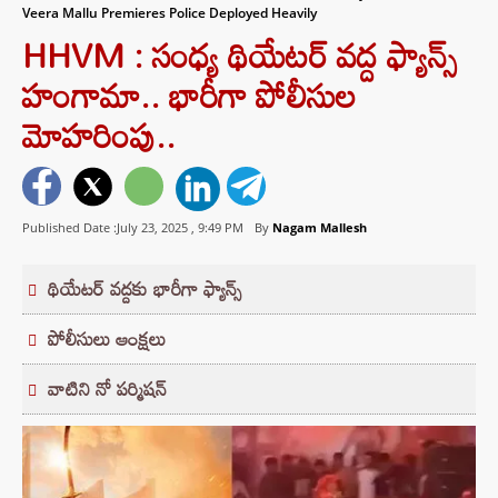
Veera Mallu Premieres Police Deployed Heavily
HHVM : సంధ్య థియేటర్ వద్ద ఫ్యాన్స్
హంగామా.. భారీగా పోలీసుల
మోహరింపు..
Published Date :July 23, 2025 ,
9:49 PM
By
Nagam Mallesh
థియేటర్ వద్దకు భారీగా ఫ్యాన్స్
పోలీసులు ఆంక్షలు
వాటిని నో పర్మిషన్