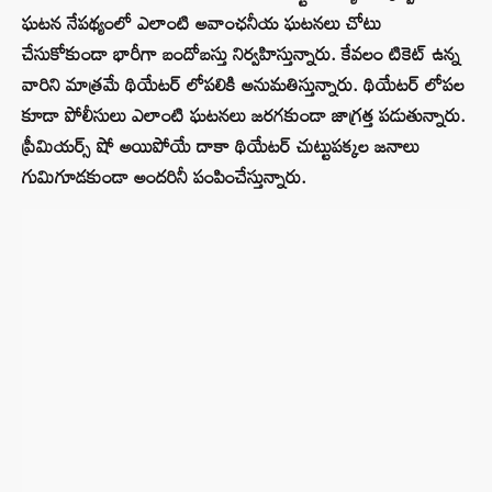
ఘటన నేపథ్యంలో ఎలాంటి అవాంఛనీయ ఘటనలు చోటు
చేసుకోకుండా భారీగా బందోబస్తు నిర్వహిస్తున్నారు. కేవలం టికెట్ ఉన్న
వారిని మాత్రమే థియేటర్ లోపలికి అనుమతిస్తున్నారు. థియేటర్ లోపల
కూడా పోలీసులు ఎలాంటి ఘటనలు జరగకుండా జాగ్రత్త పడుతున్నారు.
ప్రీమియర్స్ షో అయిపోయే దాకా థియేటర్ చుట్టుపక్కల జనాలు
గుమిగూడకుండా అందరినీ పంపించేస్తున్నారు.