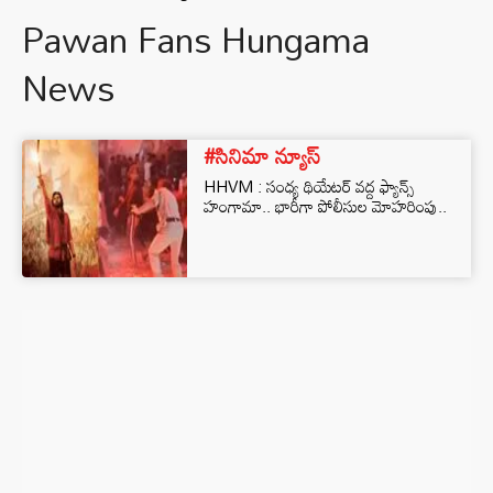
Pawan Fans Hungama
News
#సినిమా న్యూస్
HHVM : సంధ్య థియేటర్ వద్ద ఫ్యాన్స్
హంగామా.. భారీగా పోలీసుల మోహరింపు..