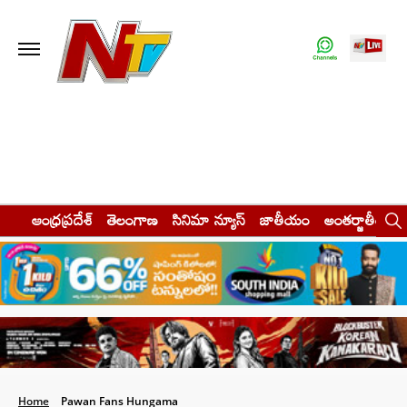
ఆంధ్రప్రదేశ్
తెలంగాణ
సినిమా న్యూస్
జాతీయం
అంతర్జాతీయం
Home
Pawan Fans Hungama