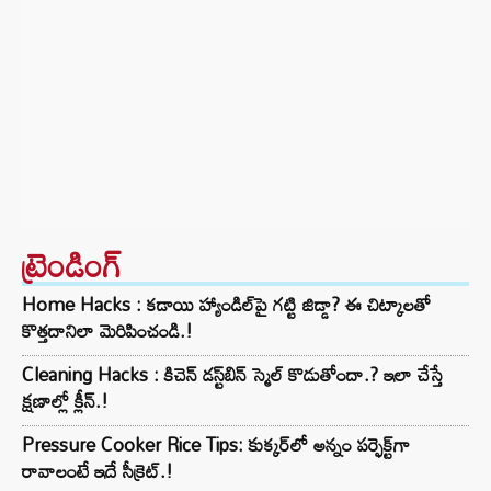
ట్రెండింగ్‌
Home Hacks : కడాయి హ్యాండిల్‌పై గట్టి జిడ్డా? ఈ చిట్కాలతో
కొత్తదానిలా మెరిపించండి.!
Cleaning Hacks : కిచెన్ డస్ట్‌బిన్ స్మెల్ కొడుతోందా.? ఇలా చేస్తే
క్షణాల్లో క్లీన్.!
Pressure Cooker Rice Tips: కుక్కర్‌లో అన్నం పర్ఫెక్ట్‌గా
రావాలంటే ఇదే సీక్రెట్.!