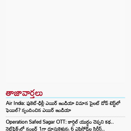
తాజావార్తలు
Air India: ఫుకెట్-ఢిల్లీ ఎయిర్ ఇండియా విమాన పైలట్ డోప్ టెస్ట్‌లో
ఫెయిల్? స్పందించిన ఎయిర్ ఇండియా
Operation Safed Sagar OTT: కార్గిల్ యుద్ధం చెప్పని కథ..
నెట్‌ఫ్లిక్స్‌లో నంబర్ 1గా దూసుకెళ్తున్న 6 ఎపిసోడ్‌ల సిరీస్..