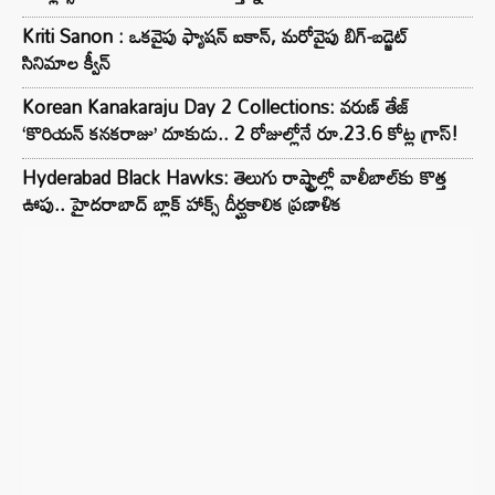
Kriti Sanon : ఒకవైపు ఫ్యాషన్ ఐకాన్, మరోవైపు బిగ్-బడ్జెట్
సినిమాల క్వీన్
Korean Kanakaraju Day 2 Collections: వరుణ్ తేజ్
‘కొరియన్ కనకరాజు’ దూకుడు.. 2 రోజుల్లోనే రూ.23.6 కోట్ల గ్రాస్!
Hyderabad Black Hawks: తెలుగు రాష్ట్రాల్లో వాలీబాల్‌కు కొత్త
ఊపు.. హైదరాబాద్ బ్లాక్ హాక్స్ దీర్ఘకాలిక ప్రణాళిక