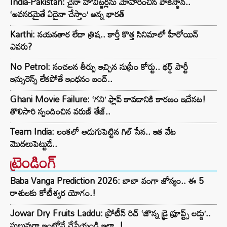
India-Pakistan: చైనా హోవిట్జర్లను మోహరించిన పాకిస్థాన్..
‘అవసరమైతే ఏదైనా చేస్తాం’ అన్న భారత్
Karthi: నయనతార లేదా త్రిష.. కార్తీ కొత్త సినిమాలో హీరోయిన్
ఎవరు?
No Petrol: సంచలన తీర్పు ఇచ్చిన సుప్రీం కోర్టు.. థర్డ్ పార్టీ
ఇన్సురెన్స్ లేకపోతే ఇంధనం బంద్..
Ghani Movie Failure: ‘గని’ ఫ్లాప్‌ కావడానికి కారణం ఇదేనట!
తొలిసారి స్పందించిన వరుణ్ తేజ్..
Team India: లంకలో అడుగుపెట్టిన గిల్ సేన.. ఇక వేట
మొదలుపెట్టుడే..
ట్రెండింగ్‌
Baba Vanga Prediction 2026: బాబా వంగా జోస్యం.. ఈ 5
రాశులకు కోటీశ్వర యోగం.!
Jowar Dry Fruits Laddu: ప్రోటీన్ రిచ్ ‘జొన్న డ్రై ఫ్రూప్ట్స్ లడ్డు’..
సులువుగా ఇంట్లోనే చేసేయండి ఇలా..!