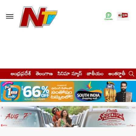
ఆంధ్రప్రదేశ్
తెలంగాణ
సినిమా న్యూస్
జాతీయం
అంతర్జాతీయం