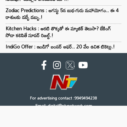
Zodiac Predictions : ఆగస్టు 5న బుధ-గురు మహాయోగం.. ఈ 4
రాశులకు డబ్బే డబ్బు.!
Kitchen Hacks : అరటి తొక్కతో ఈ మ్యాజిక్ తెలుసా? బేకింగ్
సోడా కలిపితే సూపర్ రిజల్ట్.!
IndiGo Offer : ఇండిగో బంపర్ ఆఫర్.. 20 వేల ఉచిత టికెట్లు.!
For advertising contact :9949494238
Email: digital@ntvnetwork.com
Copyright © 2000 - 2026 - NTV
About Us
Contact Us
Privacy Policy
Terms & Conditions