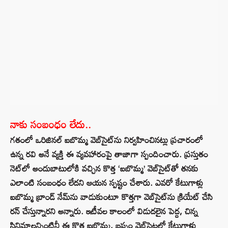
నాకు సంబంధం లేదు..
గతంలో ఒరిజినల్ ఐబొమ్మ వెబ్‌సైట్‌ను నిర్వహించినట్లు ప్రచారంలో
ఉన్న రవి అనే వ్యక్తి ఈ వ్యవహారంపై తాజాగా స్పందించారు. ప్రస్తుతం
నెట్‌లో అందుబాటులోకి వచ్చిన కొత్త ‘ఐబొమ్మ’ వెబ్‌సైట్‌తో తనకు
ఎలాంటి సంబంధం లేదని ఆయన స్పష్టం చేశారు. ఎవరో కేటుగాళ్లు
ఐబొమ్మ బ్రాండ్ నేమ్‌ను వాడుకుంటూ కొత్తగా వెబ్‌సైట్‌ను క్రియేట్ చేసి
రన్ చేస్తున్నారని అన్నారు. ఇటీవల కాలంలో విడుదలైన పెద్ద, చిన్న
సినిమాలన్నింటినీ ఈ కొత్త ఐబొమ్మ, బప్పం వెబ్‌సైట్లలో కేటుగాళ్లు