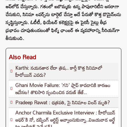
అప్‌లోడ్ చేస్తున్నారు. గతంలో ఐబొమ్మకు ఉన్న పాపులారిటీని ఆసరాగా
చేసుకుని, సినిమా లవర్స్‌ను టార్గెట్ చేస్తూ అదే పేరుతో కొత్త డొమైన్‌లను
సృష్టిస్తున్నారు. ఓటీటీ, థియేటర్ కలెక్షన్లపై ఈ పైరసీ సైట్లు తీవ్ర
ప్రభావం చూపుతుండటంతో ఫిల్మ్ ఛాంబర్ ఈ వ్యవహారాన్ని సీరియస్‌గా
తీసుకుంది.
Also Read
Karthi: నయనతార లేదా త్రిష.. కార్తీ కొత్త సినిమాలో
హీరోయిన్ ఎవరు?
Ghani Movie Failure: 'గని' ఫ్లాప్‌ కావడానికి కారణం
ఇదేనట! తొలిసారి స్పందించిన వరుణ్ తేజ్..
Pradeep Rawat : ఛత్రపతి, సై సినిమాల విలన్ మృతి?
Anchor Charmila Exclusive Interview : హీరోయిన్
ఆఫర్'కి నో, డబ్బింగ్ ఆర్టిస్ట్ అవ్వాలనుకున్నా..విజయవాడ ఆర్జే
to టాలీవుడ్ సెన్సేషన్!