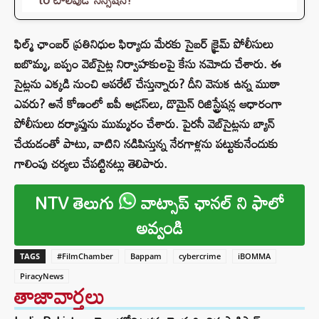
ఫిల్మ్ ఛాంబర్ ప్రతినిధుల ఫిర్యాదు మేరకు సైబర్ క్రైమ్ పోలీసులు
ఐబొమ్మ, బప్పం వెబ్‌సైట్ల నిర్వాహకులపై కేసు నమోదు చేశారు. ఈ
సైట్లను ఎక్కడి నుంచి ఆపరేట్ చేస్తున్నారు? దీని వెనుక ఉన్న ముఠా
ఎవరు? అనే కోణంలో ఐపీ అడ్రస్‌లు, డొమైన్ రిజిస్ట్రేషన్ల ఆధారంగా
పోలీసులు దర్యాప్తును ముమ్మరం చేశారు. పైరసీ వెబ్‌సైట్లను బ్యాన్
చేయడంతో పాటు, వాటిని నడిపిస్తున్న నేరగాళ్లను పట్టుకునేందుకు
గాలింపు చర్యలు చేపట్టినట్లు తెలిపారు.
NTV తెలుగు
వాట్సాప్ ఛానల్ ని ఫాలో
అవ్వండి
TAGS
#FilmChamber
Bappam
cybercrime
iBOMMA
PiracyNews
తాజావార్తలు