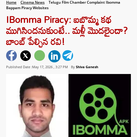
Home
Cinema News
Telugu Film Chamber Complaint Ibomma
Bappam Piracy Websites
IBomma Piracy: ఐబొమ్మ కథ
ముగిసిందనుకుంటే.. మళ్లీ మొదలైందా?
బాంబ్ పేల్చిన రవి!
Published Date :May 17, 2026 ,
3:27 PM
By
Shiva Ganesh