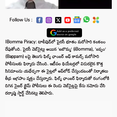
Follow Us :
Add as a preferred
source on google
IBomma Piracy: టాలీవుడ్‌లో పైరసీ భూతం మరోసారి కలకలం
రేపుతోంది. పైరసీ వెబ్‌సైట్లు అయిన ‘ఐబొమ్మ’ (iBomma), ‘బప్పం’
(Bappam) లపై తెలుగు ఫిల్మ్ ఛాంబర్ ఆఫ్ కామర్స్ మరోసారి
పోలీసులకు ఫిర్యాదు చేసింది. ఇటీవల థియేటర్లలో విడుదలైన కొత్త
సినిమాలను యథేచ్ఛగా ఈ సైట్లలో అప్‌లోడ్ చేస్తుండటంతో నిర్మాతలు
తీవ్ర ఆగ్రహం వ్యక్తం చేస్తున్నారు. ఫిల్మ్ ఛాంబర్ ఫిర్యాదుతో రంగంలోకి
దిగిన సైబర్ క్రైమ్ పోలీసులు ఈ రెండు వెబ్‌సైట్లపై కేసు నమోదు చేసి
దర్యాప్తు స్టార్ట్ చేసినట్లు తెలిపారు.