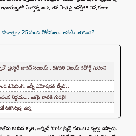
 ఇంటర్వ్యూలో పాల్గొన్న ఆమె, తన పాత్రపై ఆసక్తికర విషయాలు
హఠాత్తుగా 25 మంది పోలీసులు.. అసలేం జరిగింది?
న్నదే" డైరెక్టర్‌ జాసన్ సంజయ్.. దళపతి విజయ్ సపోర్ట్ గురించి
ండ్ ఓపెనింగ్. బన్నీ ఎమోషనల్ ట్వీట్..
చలన నిర్ణయం.. ఇకపై వాటికి గుడ్‌బై!
కేసుకొస్తున్న వర్మ
ను కలిసిన శృతి, అప్పుడే ‘కూలీ’ స్క్రిప్ట్ గురించి విన్నట్లు చెప్పారు.