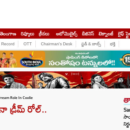
తెలంగాణ
రివ్యూలు
క్రీడలు
ఆటోమొబైల్స్
బిజినెస్‌
టెక్నాలజీ
లైఫ్ స్టై
e Record
OTT
Chairman's Desk
స్టడీ & జాబ్స్
భక్తి
త
ream Role In Coolie
 డ్రీమ్ రోల్..
Sar
సాయ
నిర