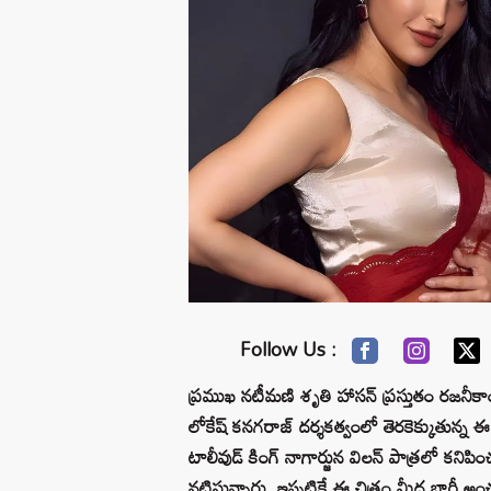
Follow Us :
ప్రముఖ నటీమణి శృతి హాసన్ ప్రస్తుతం రజనీకాం
లోకేష్ కనగరాజ్ దర్శకత్వంలో తెరకెక్కుతున్న
టాలీవుడ్ కింగ్ నాగార్జున విలన్ పాత్రలో కనిప
నటిస్తున్నారు. ఇప్పటికే ఈ చిత్రం మీద భారీ అ