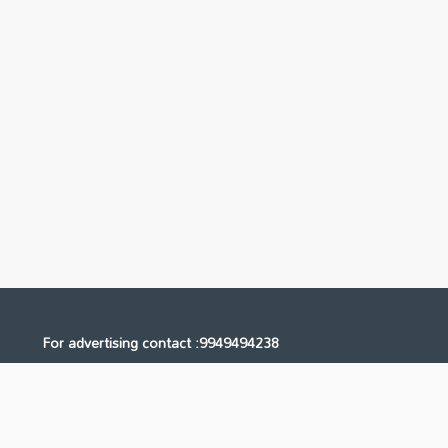
For advertising contact :9949494238
Email: digital@ntvnetwork.com
Us
Contact Us
Privacy Policy
Terms & Conditions