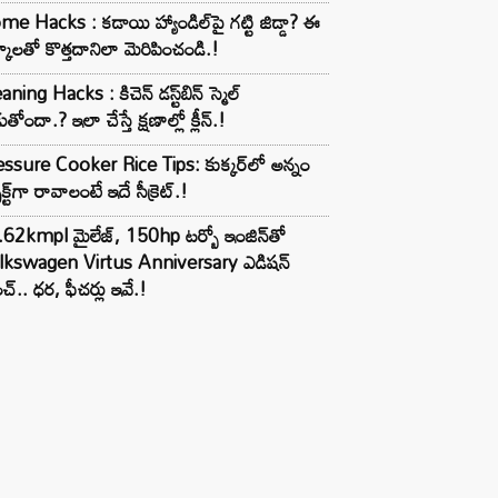
e Hacks : కడాయి హ్యాండిల్‌పై గట్టి జిడ్డా? ఈ
్కాలతో కొత్తదానిలా మెరిపించండి.!
aning Hacks : కిచెన్ డస్ట్‌బిన్ స్మెల్
ుతోందా.? ఇలా చేస్తే క్షణాల్లో క్లీన్.!
ssure Cooker Rice Tips: కుక్కర్‌లో అన్నం
ెక్ట్‌గా రావాలంటే ఇదే సీక్రెట్.!
62kmpl మైలేజ్, 150hp టర్బో ఇంజిన్‌తో
lkswagen Virtus Anniversary ఎడిషన్
చ్.. ధర, ఫీచర్లు ఇవే.!