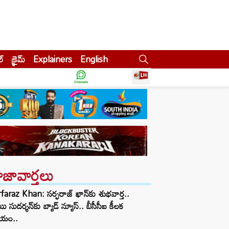
ల్
క్రైమ్
Explainers
English
ాజావార్తలు
faraz Khan: సర్ఫరాజ్ ఖాన్‌‌కు శుభవార్త..
ి సుదర్శన్‌కు బ్యాడ్ న్యూస్.. బీసీసీఐ కీలక
్ణయం..