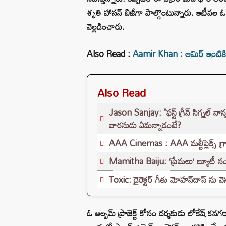
శృతి హాసన్ బిజీగా పాల్గొంటున్నారు. ఇటీవల ఓ
వెల్లడించారు.
Also Read :
Aamir Khan : ఆమిర్ ఇంటికి 
Also Read
Jason Sanjay: "ఫస్ట్ గ్రీన్ సిగ్నల్ నా
వారసుడు ఏమన్నాడంటే?
AAA Cinemas : AAA మల్టీప్లెక్స్ గ్రా
Mamitha Baiju: ‘ప్రేమలు’ బ్యూటీ సం
Toxic: డైరెక్టర్ గీతు మోహన్‌దాస్ ను వెన
ఓ ఆల్బమ్ ప్రాజెక్ట్ కోసం దర్శకుడు లోకేష్ కనగరాజ్‌