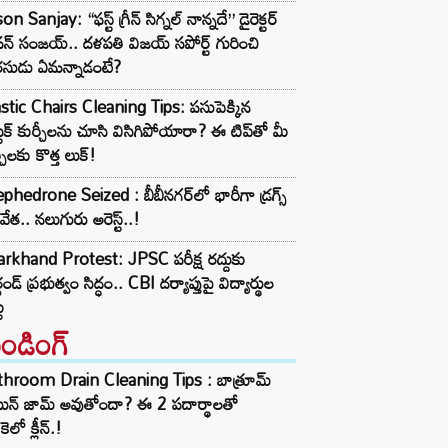
on Sanjay: “ఫస్ట్ గ్రీన్ సిగ్నల్ నాన్నదే” డైరెక్టర్‌
న్ సంజయ్.. దళపతి విజయ్ సపోర్ట్ గురించి
రసుడు ఏమన్నాడంటే?
stic Chairs Cleaning Tips: పసుపెక్కిన
ాస్టిక్ కుర్చీలను చూసి విసిగిపోయారా? ఈ టిప్‌తో మీ
్చీలకు కొత్త లుక్!
hedrone Seized : బీబీనగర్‌లో భారీగా డ్రగ్స్
టివేత.. నలుగురు అరెస్ట్..!
rkhand Protest: JPSC పరీక్ష రద్దుకు
ఖండ్ ప్రభుత్వం సిద్ధం.. CBI దర్యాప్తుపై విద్యార్థుల
ు
రెండింగ్‌
throom Drain Cleaning Tips : బాత్రూమ్
ెయిన్ జామ్ అవుతోందా? ఈ 2 పదార్థాలతో
కెలో క్లీన్.!