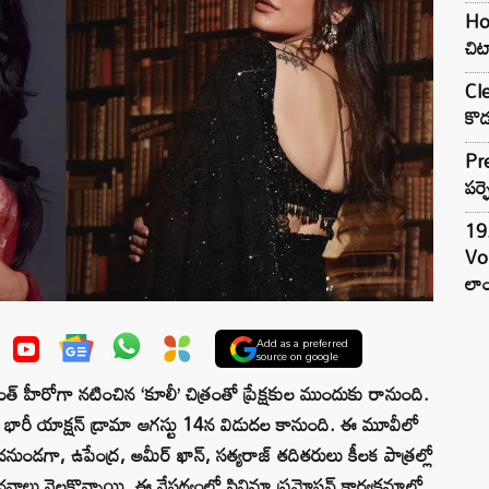
Hom
చిట
Cle
కొడ
Pre
పర్ఫ
19.
Vo
లాం
Add as a preferred
source on google
త్ హీరోగా నటించిన ‘కూలీ’ చిత్రంతో ప్రేక్షకుల ముందుకు రానుంది.
 ఈ భారీ యాక్షన్ డ్రామా ఆగస్టు 14న విడుదల కానుంది. ఈ మూవీలో
ించనుండగా, ఉపేంద్ర, అమీర్ ఖాన్, సత్యరాజ్ తదితరులు కీలక పాత్రల్లో
ంచనాలు నెలకొన్నాయి. ఈ నేపథ్యంలో సినిమా ప్రమోషన్ కార్యక్రమాల్లో