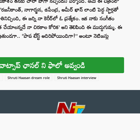
చే అవకాశం త‌నకు చాలా బాగా నచ్చిందని పేర్కొంది. ఆమె ఈ చిత్రంలో
‘రజనీకాంత్, నాగార్జున, ఉపేంద్ర, అమీర్ ఖాన్ లాంటి పెద్ద స్టార్లతో
ినిచ్చింది, ఈ జర్ని నా కెరీర్‌లో ఓ ప్రత్యేకం. ఇక నాకు సంగీతం
్ర చేయాలన్నదే నా చిరకాల కోరిక’ అని తెలిపింది ఈ ముద్దుగుమ్మ. ఈ
ుతుండగా.. “పాప టేస్ట్ అదిరిపోయిందిగా!” అంటూ నెటిజన్లు
వాట్సాప్ ఛానల్ ని ఫాలో అవ్వండి
Shruti Haasan dream role
Shruti Haasan interview
About 