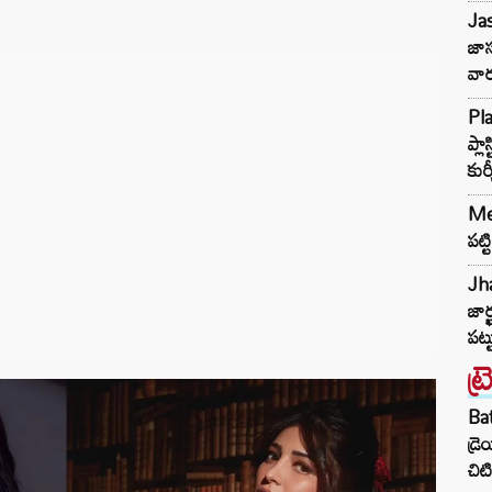
Jas
జాస
వా
Pla
ప్ల
కుర
Mep
పట్
Jha
జార్
పట్ట
ట్
Ba
డ్ర
చిటి