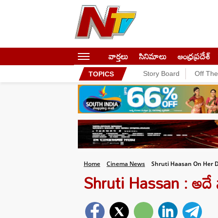
వార్తలు
సినిమాలు
ఆంధ్రప్రదేశ్
Story Board
Off Th
TOPICS
Home
Cinema News
Shruti Haasan On Her D
Shruti Hassan : అదే నా