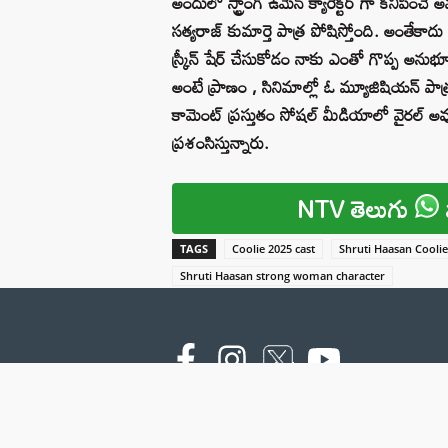
అందులో స్ట్రాంగ్ ఉమెన్ క్యారెక్టర్ గా కనిపిం
సత్యరాజ్ కుమార్తె పాత్ర పోషిస్తోంది. అంతేకాదు 
స్క్రీన్ షేర్ చేసుకోడం నాకు ఎంతో గొప్ప అనుభూత
అంటే ప్రాణం , సినిమాల్లో ఓ మ్యూజిషియన్ పాత
కామెంట్ ప్రస్తుతం సోషల్ మీడియాలో వైరల్ అవ
ప్రశంసిస్తున్నారు.
NTV తెలుగు
TAGS
Coolie 2025 cast
Shruti Haasan Coolie
Shruti Haasan strong woman character
Copyright © 2000 - 2026 - NTV