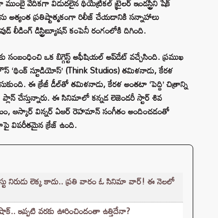
ంబై వేదికగా విడుదలైన థియేట్రికల్ ట్రైలర్ ఇండస్ట్రీని షేక్
అత్యంత ప్రతిష్టాత్మకంగా రిలీజ్ చేయడానికి సన్నాహాలు
 లీడింగ్ డిస్ట్రిబ్యూషన్ కంపెనీ రంగంలోకి దిగింది.
ు సంబంధించి ఒక బిగ్గెస్ట్ అఫీషియల్ అప్‌డేట్ వచ్చేసింది. ప్రముఖ
షన్ హౌస్ ‘థింక్ స్టూడియోస్’ (Think Studios) తమిళనాడు, కేరళ
ేసుకుంది. ఈ క్రేజీ డీల్‌తో తమిళనాడు, కేరళ అంతటా ‘పెద్ది’ చిత్రాన్ని
ప్లాన్ చేస్తున్నారు. ఈ సినిమాలో కన్నడ లెజెండరీ స్టార్ శివ
ండటం, ఆస్కార్ విన్నర్ ఏఆర్ రెహమాన్ సంగీతం అందించడంతో
పై విపరీతమైన క్రేజ్ ఉంది.
ిరుడు లెక్క కాదు.. ప్రతి వారం ఓ సినిమా వార్! ఈ నెలలో
 షాక్.. ఇప్పటి వరకు ఊరించిందంతా ఉత్తిదేనా?