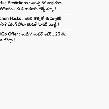
iac Predictions : ఆగస్టు 5న బుధ-గురు
ాయోగం.. ఈ 4 రాశులకు డబ్బే డబ్బు.!
chen Hacks : అరటి తొక్కతో ఈ మ్యాజిక్
ుసా? బేకింగ్ సోడా కలిపితే సూపర్ రిజల్ట్.!
iGo Offer : ఇండిగో బంపర్ ఆఫర్.. 20 వేల
త టికెట్లు.!