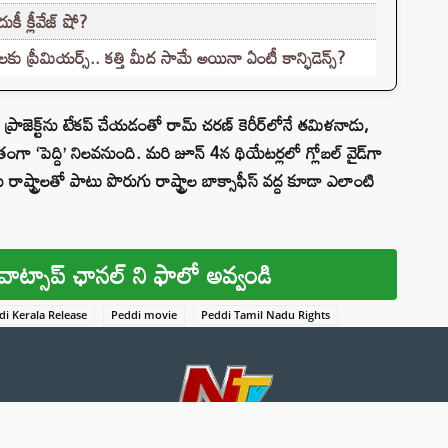
ీ క్లీవేజ్ షో?
 ప్రీమియర్స్.. కత్తి మీద సామే అయినా ఏంటీ కాన్ఫిడెన్స్?
ఈ ప్రాజెక్ట్‌ను టేకప్ చేయడంతో రామ్ చరణ్ కెరీర్‌లోనే తమిళనాడు,
గా ‘పెద్ది’ నిలవనుంది. మరి జూన్ 4న థియేటర్లలో గ్లోబల్ వైడ్‌గా
లుగు రాష్ట్రాలతో పాటు పొరుగు రాష్ట్రాల బాక్సాఫీస్ వద్ద కూడా ఎలాంటి
వాట్సాప్ ఛానల్ ని ఫాలో అవ్వండి
di Kerala Release
Peddi movie
Peddi Tamil Nadu Rights