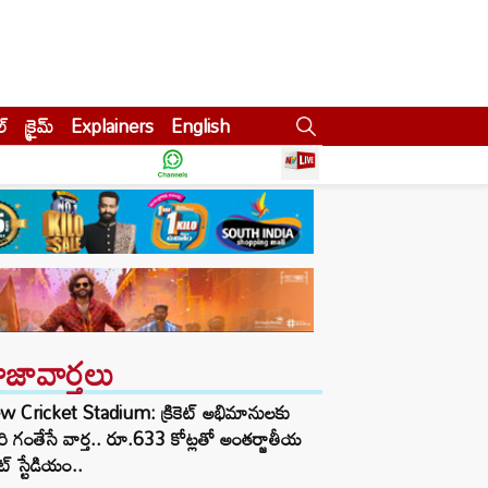
ల్
క్రైమ్
Explainers
English
ాజావార్తలు
w Cricket Stadium: క్రికెట్ అభిమానులకు
రి గంతేసే వార్త.. రూ.633 కోట్లతో అంతర్జాతీయ
కెట్ స్టేడియం..