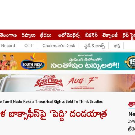
తెలంగాణ
రివ్యూలు
క్రీడలు
ఆటోమొబైల్స్
బిజినెస్‌
టెక్నాలజీ
లైఫ్ స్టై
e Record
OTT
Chairman's Desk
స్టడీ & జాబ్స్
భక్తి
త
 Tamil Nadu Kerala Theatrical Rights Sold To Think Studios
క్సాఫీస్‌పై ‘పెద్ది’ దండయాత్ర
Ne
ఎగి
క్రి