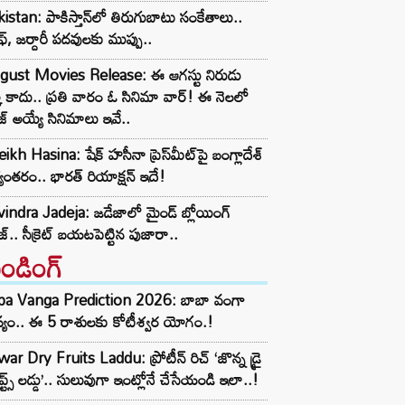
istan: పాకిస్తాన్‌లో తిరుగుబాటు సంకేతాలు..
ఫ్, జర్దారీ పదవులకు ముప్పు..
gust Movies Release: ఈ ఆగస్టు నిరుడు
్క కాదు.. ప్రతి వారం ఓ సినిమా వార్! ఈ నెలలో
ీజ్ అయ్యే సినిమాలు ఇవే..
ikh Hasina: షేక్ హసీనా ప్రెస్‌మీట్‌పై బంగ్లాదేశ్
యంతరం.. భారత్ రియాక్షన్ ఇదే!
indra Jadeja: జడేజాలో మైండ్ బ్లోయింగ్
జ్.. సీక్రెట్ బయటపెట్టిన పుజారా..
రెండింగ్‌
ba Vanga Prediction 2026: బాబా వంగా
్యం.. ఈ 5 రాశులకు కోటీశ్వర యోగం.!
ar Dry Fruits Laddu: ప్రోటీన్ రిచ్ ‘జొన్న డ్రై
ూప్ట్స్ లడ్డు’.. సులువుగా ఇంట్లోనే చేసేయండి ఇలా..!