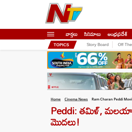
వార్తలు
సినిమాలు
ఆంధ్రప్రదేశ్
Story Board
Off Th
TOPICS
Home
Cinema News
Ram Charan Peddi Movie
Peddi: తమిళ్, మలయాళ బా
మొదలు!