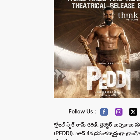
Follow Us :
గ్లోబల్ స్టార్ రామ్ చరణ్, డైరెక్టర్ బుచ్చిబాబు సన కా
(PEDDI). జూన్ 4న ప్రపంచవ్యాప్తంగా గ్రాండ