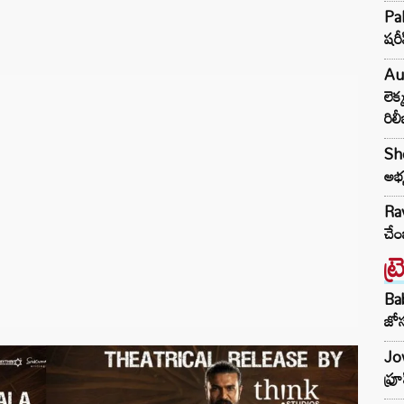
Pak
షరీ
Au
లెక
రిల
She
అభ్
Rav
చేం
ట్
Ba
జోస
Jow
ఫ్ర