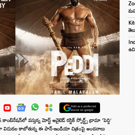
Zod
మహ
Kit
తెల
Ind
ఉచి
Add as a preferred
source on google
ంబినేషన్‌లో వస్తున్న మోస్ట్ అవైటెడ్ రస్టిక్ స్పోర్ట్స్ డ్రామా ‘పెద్ది’
్‌గా విడుదల కాబోతున్న ఈ పాన్-ఇండియా చిత్రంపై అంచనాలు