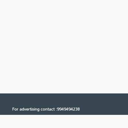
For advertising contact :9949494238
Email: digital@ntvnetwork.com