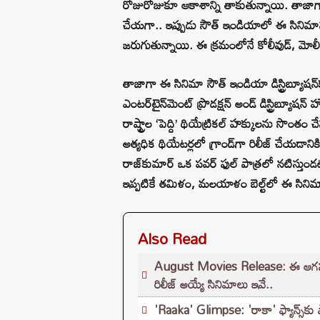
రోజురోజుకూ ఆకాశాన్ని తాకుతున్నాయి. తాజాగా ము
చేయగా.. ఇప్పుడు సౌత్ ఇండియాలో ఈ సినిమాను 
జరుగుతున్నాయి. ఈ క్రమంలోనే కోలీవుడ్, మోలీవుడ్
తాజాగా ఈ సినిమా సౌత్ ఇండియా డిస్ట్రిబ్యూషన్‌క
ఎంటర్‌టైన్‌మెంట్ ప్రొడక్షన్ అండ్ డిస్ట్రిబ్యూ
రాష్ట్రాల ‘పెద్ది’ థియేట్రికల్ హక్కులను సొంతం చ
అత్యధిక థియేటర్లలో గ్రాండ్‌గా రిలీజ్ చేయడానికి 
రాజ్‌కుమార్ ఒక పవర్ ఫుల్ పాత్రలో నటిస్తు
ఇప్పటికే తమిళం, మలయాళం బెల్ట్‌లో ఈ సినిమా
Also Read
August Movies Release: ఈ ఆగస్టు న
రిలీజ్ అయ్యే సినిమాలు ఇవే..
'Raaka' Glimpse: 'రాకా' ఫ్యాన్స్‌కు