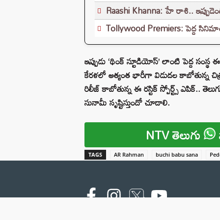
Raashi Khanna: హే రాశి.. ఇప్పుడెందుక
Tollywood Premiers: పెద్ద సినిమాలకు
ఇప్పుడు ‘థింక్ స్టూడియోస్’ లాంటి పెద్ద సంస్థ 
కేరళలో అత్యంత భారీగా విడుదల కాబోతున్న చిత్రం
రిలీజ్ కాబోతున్న ఈ రస్టిక్ స్పోర్ట్స్ ఎపిక్.. తె
సునామీ సృష్టిస్తుందో చూడాలి.
NTV తెలుగు
TAGS
AR Rahman
buchi babu sana
Ped