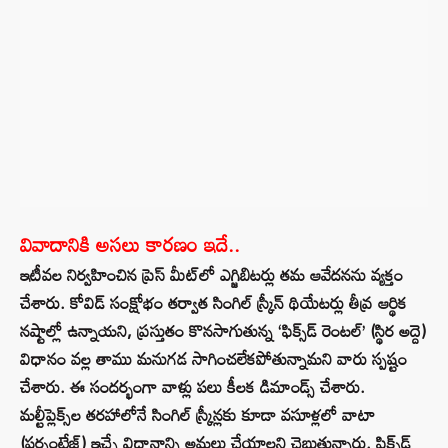
వివాదానికి అసలు కారణం ఇదే..
ఇటీవల నిర్వహించిన ప్రెస్ మీట్‌లో ఎగ్జిబిటర్లు తమ ఆవేదనను వ్యక్తం
చేశారు. కోవిడ్ సంక్షోభం తర్వాత సింగిల్ స్క్రీన్ థియేటర్లు తీవ్ర ఆర్థిక
నష్టాల్లో ఉన్నాయని, ప్రస్తుతం కొనసాగుతున్న ‘ఫిక్స్‌డ్ రెంటల్’ (స్థిర అద్దె)
విధానం వల్ల తాము మనుగడ సాగించలేకపోతున్నామని వారు స్పష్టం
చేశారు. ఈ సందర్భంగా వాళ్లు పలు కీలక డిమాండ్స్ చేశారు.
మల్టీప్లెక్స్‌ల తరహాలోనే సింగిల్ స్క్రీన్లకు కూడా వసూళ్లలో వాటా
(పర్సంటేజ్) ఇచ్చే విధానాన్ని అమలు చేయాలని చెబుతున్నారు. ఫిక్స్‌డ్