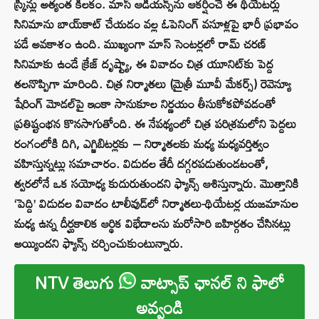
స్క్రీన్లు అత్యంత కీలకం. మాస్ ఆడియన్స్‌ను ఆకర్షించే ఈ థియేటర్లు
సినిమాను బాయ్‌కాట్ చేయడం వల్ల ఓపెనింగ్ వసూళ్లపై భారీ ప్రభావం
పడే అవకాశం ఉంది. ముఖ్యంగా మాస్ సెంటర్లలో రామ్ చరణ్
సినిమాకు ఉండే క్రేజ్ దృష్ట్యా, ఈ వివాదం చిత్ర యూనిట్‌కు పెద్ద
తలనొప్పిగా మారింది. చిత్ర నిర్మాతలు (మైత్రీ మూవీ మేకర్స్) రెవెన్యూ
షేరింగ్ మోడల్‌పై ఇంకా సానుకూల నిర్ణయం తీసుకోకపోవడంతో
ప్రతిష్టంభన కొనసాగుతోంది. ఈ నేపథ్యంలో చిత్ర పరిశ్రమలోని పెద్దలు
రంగంలోకి దిగి, ఎగ్జిబిటర్లకు – నిర్మాతలకు మధ్య మధ్యవర్తిత్వం
వహిస్తున్నట్లు సమాచారం. విడుదల తేదీ దగ్గరపడుతుండటంతో,
త్వరలోనే ఒక సయోధ్య కుదురుతుందని ఫ్యాన్స్ ఆశిస్తున్నారు. మొత్తానికి
‘పెద్ది’ విడుదల వివాదం టాలీవుడ్‌లో నిర్మాతలు-థియేటర్ల యజమానుల
మధ్య ఉన్న దీర్ఘకాలిక ఆర్థిక విభేదాలను మరోసారి బహిర్గతం చేసినట్లు
అయ్యిందని ఫ్యాన్స్ చర్చించుకుంటున్నారు.
NTV తెలుగు
వాట్సాప్ ఛానల్ ని ఫాలో
అవ్వండి