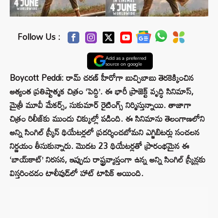
Follow Us :
Add as a preferred
source on google
Boycott Peddi: రామ్ చరణ్ హీరోగా బుచ్చిబాబు తెరకెక్కించిన
అత్యంత ప్రతిష్టాత్మక చిత్రం ‘పెద్ది’. ఈ భారీ ప్రాజెక్ట్ వృద్ధి సినిమాస్,
మైత్రీ మూవీ మేకర్స్, సుకుమార్ రైటింగ్స్ నిర్మిస్తున్నాయి. తాజాగా
చిత్రం రిలీజ్‌కు ముందు చిక్కుల్లో పడింది. ఈ సినిమాను తెలంగాణలోని
అన్ని సింగిల్ స్క్రీన్ థియేటర్లలో ప్రదర్శించబోమని ఎగ్జిబిటర్లు సంచలన
నిర్ణయం తీసుకున్నారు. మొదట 23 థియేటర్లతో ప్రారంభమైన ఈ
‘బాయ్‌కాట్’ నిరసన, ఇప్పుడు రాష్ట్రవ్యాప్తంగా ఉన్న అన్ని సింగిల్ స్క్రీన్లకు
విస్తరించడం టాలీవుడ్‌లో హాట్ టాపిక్ అయింది.