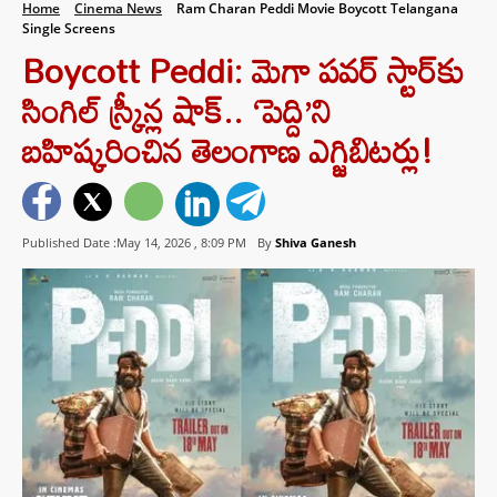
Home
Cinema News
Ram Charan Peddi Movie Boycott Telangana
Single Screens
Boycott Peddi: మెగా పవర్ స్టార్‌కు
సింగిల్ స్క్రీన్ల షాక్.. ‘పెద్ది’ని
బహిష్కరించిన తెలంగాణ ఎగ్జిబిటర్లు!
Published Date :May 14, 2026 ,
8:09 PM
By
Shiva Ganesh