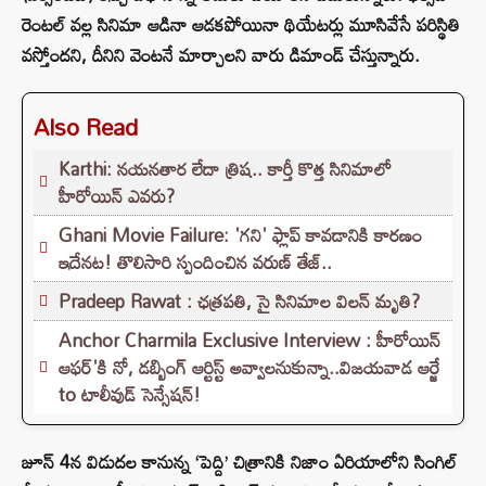
రెంటల్ వల్ల సినిమా ఆడినా ఆడకపోయినా థియేటర్లు మూసివేసే పరిస్థితి
వస్తోందని, దీనిని వెంటనే మార్చాలని వారు డిమాండ్ చేస్తున్నారు.
Also Read
Karthi: నయనతార లేదా త్రిష.. కార్తీ కొత్త సినిమాలో
హీరోయిన్ ఎవరు?
Ghani Movie Failure: 'గని' ఫ్లాప్‌ కావడానికి కారణం
ఇదేనట! తొలిసారి స్పందించిన వరుణ్ తేజ్..
Pradeep Rawat : ఛత్రపతి, సై సినిమాల విలన్ మృతి?
Anchor Charmila Exclusive Interview : హీరోయిన్
ఆఫర్'కి నో, డబ్బింగ్ ఆర్టిస్ట్ అవ్వాలనుకున్నా..విజయవాడ ఆర్జే
to టాలీవుడ్ సెన్సేషన్!
జూన్ 4న విడుదల కానున్న ‘పెద్ది’ చిత్రానికి నిజాం ఏరియాలోని సింగిల్