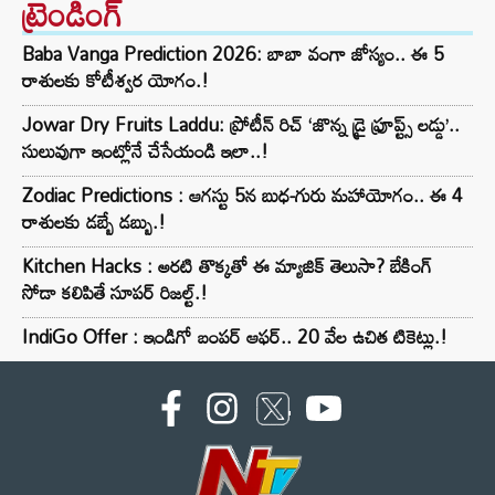
ట్రెండింగ్‌
Baba Vanga Prediction 2026: బాబా వంగా జోస్యం.. ఈ 5
రాశులకు కోటీశ్వర యోగం.!
Jowar Dry Fruits Laddu: ప్రోటీన్ రిచ్ ‘జొన్న డ్రై ఫ్రూప్ట్స్ లడ్డు’..
సులువుగా ఇంట్లోనే చేసేయండి ఇలా..!
Zodiac Predictions : ఆగస్టు 5న బుధ-గురు మహాయోగం.. ఈ 4
రాశులకు డబ్బే డబ్బు.!
Kitchen Hacks : అరటి తొక్కతో ఈ మ్యాజిక్ తెలుసా? బేకింగ్
సోడా కలిపితే సూపర్ రిజల్ట్.!
IndiGo Offer : ఇండిగో బంపర్ ఆఫర్.. 20 వేల ఉచిత టికెట్లు.!