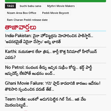
TAGS
buchi babu sana
Mythri Movie Makers
Nizam Area Box Office
Peddi Movie Boycott
Ram Charan Peddi release date
తాజావార్తలు
India-Pakistan: చైనా హోవిట్జర్లను మోహరించిన పాకిస్థాన్..
‘అవసరమైతే ఏదైనా చేస్తాం’ అన్న భారత్
Karthi: నయనతార లేదా త్రిష.. కార్తీ కొత్త సినిమాలో హీరోయిన్
ఎవరు?
No Petrol: సంచలన తీర్పు ఇచ్చిన సుప్రీం కోర్టు.. థర్డ్ పార్టీ
ఇన్సురెన్స్ లేకపోతే ఇంధనం బంద్..
Ghani Movie Failure: ‘గని’ ఫ్లాప్‌ కావడానికి కారణం ఇదేనట!
తొలిసారి స్పందించిన వరుణ్ తేజ్..
Team India: లంకలో అడుగుపెట్టిన గిల్ సేన.. ఇక వేట
మొదలుపెట్టుడే..