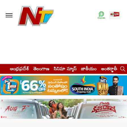
ఆంధ్రప్రదేశ్
తెలంగాణ
సినిమా న్యూస్
జాతీయం
అంతర్జాతీయం