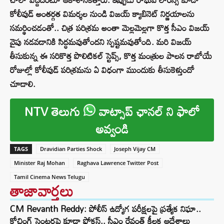
కోలీవుడ్ అంతర్గత విమర్శల నుండి విజయ్ క్యాబినెట్ నిర్ణయాలను
సమర్థించడంతో.. చిత్ర పరిశ్రమ అంతా మెల్లమెల్లగా కొత్త సీఎం విజయ్
వైపు నడవడానికి సిద్ధమవుతోందని స్పష్టమవుతోంది. మరి విజయ్
తీసుకున్న ఈ సరికొత్త పొలిటికల్ స్టెప్స్, కొత్త మంత్రుల పాలన రాబోయే
రోజుల్లో కోలీవుడ్ పరిశ్రమను ఏ విధంగా ముందుకు తీసుకెళ్తుందో
చూడాలి.
NTV తెలుగు
వాట్సాప్ ఛానల్ ని ఫాలో
అవ్వండి
TAGS
Dravidian Parties Shock
Joseph Vijay CM
Minister Raj Mohan
Raghava Lawrence Twitter Post
Tamil Cinema News Telugu
తాజావార్తలు
CM Revanth Reddy: పోలీస్ ఉద్యోగ పరీక్షలపై ప్రత్యేక నిఘా..
కోచింగ్ సెంటర్లపై కూడా ఫోకస్.. సీఎం రేవంత్ కీలక ఆదేశాలు