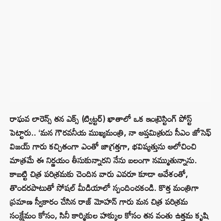
రాఘవ లారెన్స్ తన ఎక్స్ (ట్విట్టర్) ఖాతాలో ఒక ఇంట్రెస్టింగ్ పోస్ట్
పెట్టారు.. ‘మన గౌరవనీయ ముఖ్యమంత్రి, నా ఆప్తమిత్రుడు సీఎం జోసెఫ్
విజయ్ గారు కచ్చితంగా ఎంతో జాగ్రత్తగా, భవిష్యత్తును ఆలోచించి
మాత్రమే ఈ నిర్ణయం తీసుకున్నారని నేను బలంగా నమ్ముతున్నాను.
కాబట్టి చిత్ర పరిశ్రమకు చెందిన వారు ఎవరూ కూడా ఆవేశంతో,
తొందరపాటుతో సోషల్ మీడియాలో స్పందించకండి. కొత్త మంత్రిగా
ప్రమాణ స్వీకారం చేసిన రాజ్ మోహన్ గారు మన చిత్ర పరిశ్రమ
సంక్షేమం కోసం, సినీ కార్మికుల హక్కుల కోసం తన వంతు ఉత్తమ కృషి