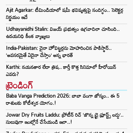
Ajit Agarkar: టీమిండియాలో షమీ భవిష్యత్తుపై సందిగ్ధం.. సెలెక్టర్ల
నిర్ణయం ఇదే
Udhayanidhi Stalin: విజయ్ ప్రభుత్వం ఉగ్రవాదిలా చూసింది..
ఉదయనిధి కీలక వ్యాఖ్యలు
India-Pakistan: చైనా హోవిట్జర్లను మోహరించిన పాకిస్థాన్..
‘అవసరమైతే ఏదైనా చేస్తాం’ అన్న భారత్
Karthi: నయనతార లేదా త్రిష.. కార్తీ కొత్త సినిమాలో హీరోయిన్
ఎవరు?
ట్రెండింగ్‌
Baba Vanga Prediction 2026: బాబా వంగా జోస్యం.. ఈ 5
రాశులకు కోటీశ్వర యోగం.!
Jowar Dry Fruits Laddu: ప్రోటీన్ రిచ్ ‘జొన్న డ్రై ఫ్రూప్ట్స్ లడ్డు’..
సులువుగా ఇంట్లోనే చేసేయండి ఇలా..!