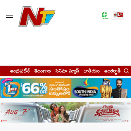
ఆంధ్రప్రదేశ్
తెలంగాణ
సినిమా న్యూస్
జాతీయం
అంతర్జాతీయం