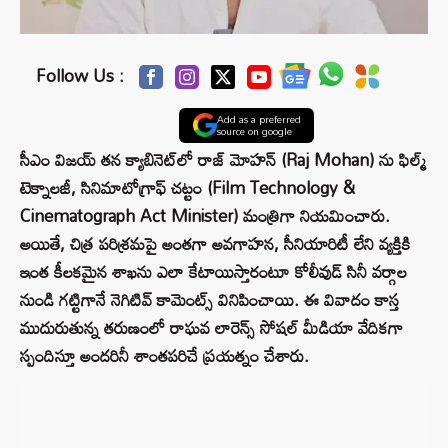
Follow Us :
Add as a preferred
source on google
సీఎం విజయ్ తన క్యాబినెట్‌లో రాజ్ మోహన్ (Raj Mohan) ను ఫిల్మ్
టెక్నాలజీ, సినిమాటోగ్రాఫ్ చట్టం (Film Technology &
Cinematograph Act Minister) మంత్రిగా నియమించారు.
అయితే, చిత్ర పరిశ్రమపై అంతగా అవగాహన, సీనియారిటీ లేని వ్యక్తికి
ఇంత కీలకమైన శాఖను ఎలా కేటాయిస్తారంటూ కోలీవుడ్ సినీ వర్గాల
నుండి గట్టిగానే నెగిటివ్ కామెంట్స్ వినిపించాయి. ఈ వివాదం కాస్త
ముదురుతున్న తరుణంలో రాఘవ లారెన్స్ సోషల్ మీడియా వేదికగా
స్పందిస్తూ అందరినీ శాంతపరిచే ప్రయత్నం చేశారు.