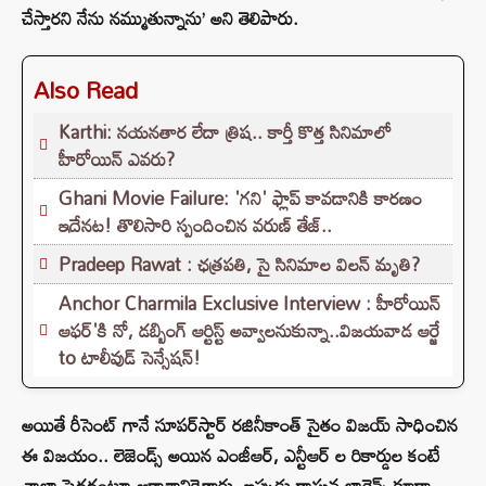
చేస్తారని నేను నమ్ముతున్నాను’ అని తెలిపారు.
Also Read
Karthi: నయనతార లేదా త్రిష.. కార్తీ కొత్త సినిమాలో
హీరోయిన్ ఎవరు?
Ghani Movie Failure: 'గని' ఫ్లాప్‌ కావడానికి కారణం
ఇదేనట! తొలిసారి స్పందించిన వరుణ్ తేజ్..
Pradeep Rawat : ఛత్రపతి, సై సినిమాల విలన్ మృతి?
Anchor Charmila Exclusive Interview : హీరోయిన్
ఆఫర్'కి నో, డబ్బింగ్ ఆర్టిస్ట్ అవ్వాలనుకున్నా..విజయవాడ ఆర్జే
to టాలీవుడ్ సెన్సేషన్!
అయితే రీసెంట్ గానే సూపర్‌స్టార్ రజినీకాంత్ సైతం విజయ్ సాధించిన
ఈ విజయం.. లెజెండ్స్ అయిన ఎంజీఆర్, ఎన్టీఆర్ ల రికార్డుల కంటే
చాలా పెద్దదంటూ ఆకాశానికెత్తారు. ఇప్పుడు రాఘవ లారెన్స్ కూడా