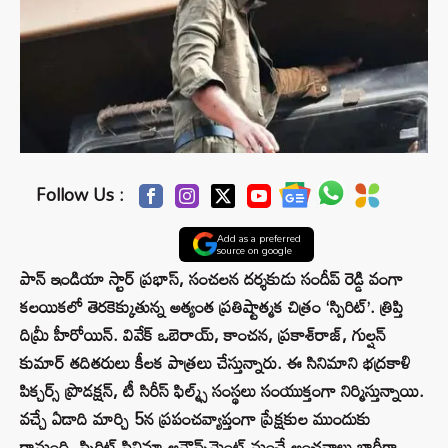
Follow Us :
Add as a preferred
source on google
పాన్ ఇండియా స్టార్ ప్రభాస్, సంచలన దర్శకుడు సందీప్ రెడ్డి వంగా
కలయికలో తెరకెక్కుతున్న అత్యంత ప్రతిష్టాత్మక చిత్రం ‘స్పిరిట్’. త్రిప్తి
దిమ్రీ హీరోయిన్. వివేక్‌ ఒబెరాయ్, కాంచన, ప్రకాశ్‌రాజ్‌, గుల్షన్
కుమార్ తదితరులు కీలక పాత్రలు చేస్తున్నారు. ఈ సినిమాని భద్రకాళి
పిక్చర్స్‌ ప్రొడక్షన్, టీ సిరీస్‌ ఫిల్మ్స్‌ సంస్థలు సంయుక్తంగా నిర్మిస్తున్నాయి.
వచ్చే ఏడాది మార్చి 5న ప్రపంచవ్యాప్తంగా ప్రేక్షకుల ముందుకు
రానుంది. స్పిరిట్ సినిమా అనౌన్స్‌మెంట్ నుంచే అంచనాలు భారీగా