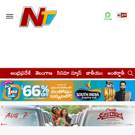
ఆంధ్రప్రదేశ్
తెలంగాణ
సినిమా న్యూస్
జాతీయం
అంతర్జాతీయం