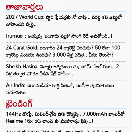
తాజావార్తలు
2027 World Cup: స్టార్ ప్లేయర్లకు నో ఛాన్స్.. వరల్డ్ కప్ జట్టులో
ఊహించని ట్విస్ట్..
Irumudi : అయ్యప్ప ‘బంగారు పల్లకి’ సాంగ్ రెడీ అవుతోంది..!
24 Carat Gold: బంగారం 24 క్యారెట్లే ఎందుకు? 50 లేదా 100
క్యారెట్లు ఎందుకు ఉండవు? 3,000 ఏళ్ల చరిత్ర.. మీకు తెలుసా?
Sheikh Hasina: విద్యార్థి ఉద్యమం కాదు, రెజిమ్ ఛేంజ్ కుట్ర.. 2
ఏళ్ల తర్వాత మౌనం వీడిన షేక్ హసీనా..
Air India: ఎయిరిండియా కొత్త సీఈవో, ఎండీగా గెబ్రెమారియం
నియామకం
ట్రెండింగ్‌
144Hz డిస్‌ప్లే, మిలిటరీ-గ్రేడ్ షాక్ రెసిస్టన్స్, 7,000mAh బ్యాటరీతో
Realme 16x 5G లాంచ్ కు ముహూర్తం ఫిక్స్..!