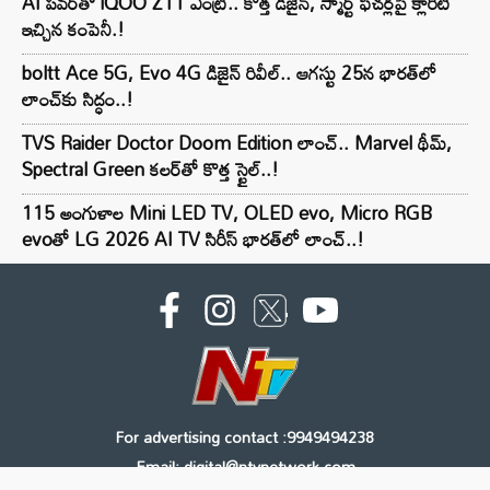
AI పవర్‌తో iQOO Z11 ఎంట్రీ.. కొత్త డిజైన్, స్మార్ట్ ఫీచర్లపై క్లారిటీ
ఇచ్చిన కంపెనీ.!
boltt Ace 5G, Evo 4G డిజైన్ రివీల్.. ఆగస్టు 25న భారత్‌లో
లాంచ్‌కు సిద్ధం..!
TVS Raider Doctor Doom Edition లాంచ్.. Marvel థీమ్,
Spectral Green కలర్‌తో కొత్త స్టైల్..!
115 అంగుళాల Mini LED TV, OLED evo, Micro RGB
evoతో LG 2026 AI TV సిరీస్ భారత్‌లో లాంచ్..!
For advertising contact :9949494238
Email: digital@ntvnetwork.com