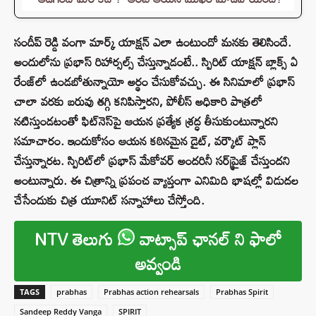
సందీప్ రెడ్డి వంగా మార్క్ యాక్షన్ ఎలా ఉంటుందో మనకు తెలిసిందే.
అందులోను ప్రభాస్ రిహార్సల్స్‌ చేస్తున్నాడంటే.. స్పిరిట్‌ యాక్షన్ బ్లాక్స్ ఏ
రేంజ్‌లో ఉండబోతున్నాయో అర్థం చేసుకోవచ్చు. ఈ సినిమాలో ప్రభాస్‌
చాలా వరకు బరువు తగ్గి కనిపిస్తారని, పోలీస్‌ అధికారి పాత్రలో
నటిస్తుండటంతో ఫిట్‌నెస్‌పై ఆయన ప్రత్యేక శ్రద్ధ తీసుకుంటున్నారని
సమాచారం. ఇందుకోసం ఆయన కఠినమైన డైట్, వర్కౌట్ ప్లాన్‌
చేస్తున్నారట. స్పిరిట్‌లో ప్రభాస్‌ మేకోవర్‌ అందరినీ సర్‌ప్రైజ్‌ చేస్తుందని
అంటున్నారు. ఈ చిత్రాన్ని ప్రపంచ వ్యాప్తంగా ఎనిమిది భాషల్లో విడుదల
చేసేందుకు చిత్ర యూనిట్ సన్నాహాలు చేస్తోంది.
NTV తెలుగు
వాట్సాప్ ఛానల్ ని ఫాలో
అవ్వండి
TAGS
prabhas
Prabhas action rehearsals
Prabhas Spirit
Sandeep Reddy Vanga
SPIRIT