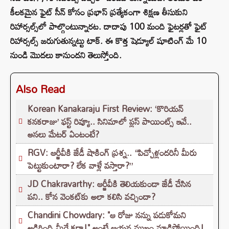
కీలకమైన ఫైట్ సీన్ కోసం ప్రభాస్ ప్రత్యేకంగా శిక్షణ తీసుకుని
రిహార్సల్స్‌లో పాల్గొంటున్నారట. దాదాపు 100 మంది ఫైటర్లతో ఫైట్
రిహార్సల్స్ జరుగుతున్నట్టు టాక్. ఈ కొత్త షెడ్యూల్ షూటింగ్ మే 10
నుండి మొదలు కానుందని తెలుస్తోంది.
Also Read
Korean Kanakaraju First Review: ‘కొరియన్
కనకరాజు’ ఫస్ట్ రివ్యూ.. సినిమాలో ప్లస్ పాయింట్స్ ఇవే..
అసలు మేటర్ ఏంటంటే?
RGV: ఆర్జీవీకి జేడీ షాకింగ్ ప్రశ్న.. “పిచ్చోళ్లందరినీ మీరు
పెట్టుకుంటారా? లేక వాళ్లే వస్తారా?”
JD Chakravarthy: ఆర్జీవీకి తెలియకుండా జేడీ చేసిన
పని.. కోన వెంకట్‌కు అలా కలిసి వచ్చిందా?
Chandini Chowdary: "ఆ రోజు నన్ను పడుకోమని
అడిగింది మీరే కదా!" అంటే ఆయన ముఖం మాడిపోయింది!