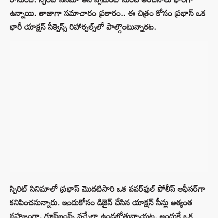
ఉన్నాయి. తాజాగా సమాచారం ప్రకారం.. ఈ చిత్రం కోసం ప్రభాస్ ఒక
భారీ యాక్షన్ సీక్వెన్స్‌ రిహార్సల్స్‌లో పాల్గొంటున్నారట.
స్పిరిట్ సినిమాలో ప్రభాస్ మొదటిసారి ఒక పవర్‌ఫుల్ పోలీస్ ఆఫీసర్‌గా
కనిపించనున్నారు. ఇందుకోసం డిజైన్ చేసిన యాక్షన్ సీన్లు అత్యంత
సహజంగా, గూస్‌బంప్స్ వచ్చేలా ఉండబోతున్నాయట. అందుకే ఒక