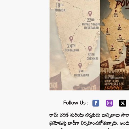
Follow Us :
రామ్ చరణ్ మరియు దర్శకుడు బుచ్చిబాబు సానా కాంబి
ప్రమోషన్లు భారీగా నిర్వహించబోతున్నారు. అంద