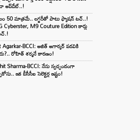
ా అప్‌డేట్..!
లం 50 మాత్రమే.. లగ్జరీతో పాటు ఫ్యాషన్ టచ్..!
 Cyberster, M9 Couture Edition కార్లు
చ్.!
t Agarkar-BCCI: అజిత్ అగార్కర్ పదవికి
ు?.. రోహిత్ శర్మనే కారణం!
hit Sharma-BCCI: నేను స్వచ్ఛందంగా
పుకోను.. ఇక బీసీసీఐ సెలెక్టర్ల ఇష్టం!