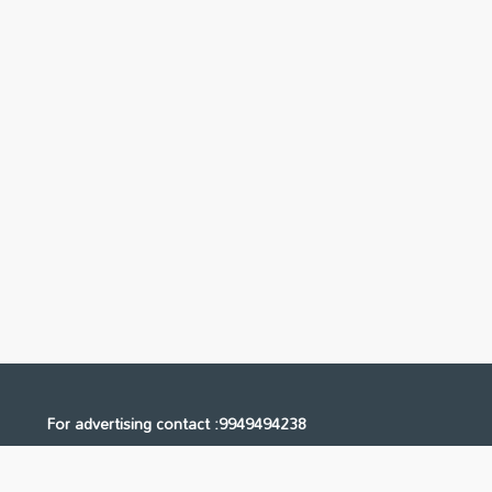
For advertising contact :9949494238
Email: digital@ntvnetwork.com