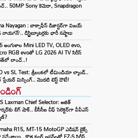
ంచ్.. 50MP Sony కెమెరా, Snapdragon
a Nayagan : బాక్సాఫీస్ డిజాస్టర్‌గా విజయ్
 నాయగన్’.. డిస్ట్రిబ్యూటర్లకు భారీ నష్టాలు
5 అంగుళాల Mini LED TV, OLED evo,
cro RGB evoతో LG 2026 AI TV సిరీస్
త్‌లో లాంచ్..!
 vs SL Test: శ్రీలంకలో టీమిండియా ల్యాండ్..
ార్ ప్లేయర్ మిస్సింగ్.. మొదటి టెస్ట్ డౌటే!
రెండింగ్‌
S Laxman Chief Selector: అజిత్
ర్కర్‌కు బిగ్ షాక్.. బీసీసీఐ చీఫ్ సెలెక్టర్‌గా వీవీఎస్
్మణ్?
maha R15, MT-15 MotoGP ఎడిషన్ బైక్స్
లీ వచ్చేశాయి.. కొత్త కలర్ ఆప్షన్‌లతో FZ-S సిరీస్