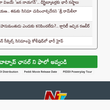
ా విజయ్ 'జన నాయగన్'.. డిస్ట్రిబ్యూటర్లకు భారీ నష్టాలు
 తమకు సినిమా చుపించాల్సిదేనని 'శ్రీ రామ్‌లీలా
నుమంతుడు ఎందుకు కనిపించలేదు?.. క్లారిటీ ఇచ్చిన రణబీర్
సీక్వెల్స్ సినిమాలపై కోలీవుడ్‌లో భారీ హైప్
వాట్సాప్ ఛానల్ ని ఫాలో అవ్వండి
I Distribution
Peddi Movie Release Date
PEDDI Powerplay Tour