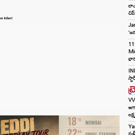
లా
చిప్‌
o kilari
Jan
‘జన
11
Mi
భార
IND
స్ట
ట్
VV
అగా
లక్ష
Ya
మళ్