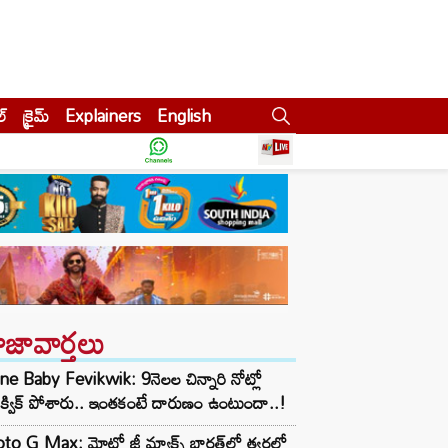
ల్
క్రైమ్
Explainers
English
ాజావార్తలు
e Baby Fevikwik: 9నెలల చిన్నారి నోట్లో
ిక్విక్‌ పోశారు.. ఇంతకంటే దారుణం ఉంటుందా..!
o G Max: మోటో జీ మ్యాక్స్ భారత్‌లో త్వరలో