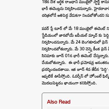
18న దేశ ఆర్థిక రాజధాని ముంబైలో స్టార్ట్ కాను
భారీ ఈవెంట్లను నిర్వహించనున్నారు. హైదరాబాద
చరిత్రలోనే అతిపెద్ద వేడుకగా నిలవబోతోందని
పవర్ ప్లే టూర్ లో మే 18 ముంబైలో ఈవెంట్ ని
స్టేడియంలో జారబోయే ఐపీయల్ మ్యాచ్ కు పెద్
నిర్వహించనున్నారు. మే 24 బెంగళూరులో ప్రెస్
నిర్వహించబోతున్నారు. మే 30 చెన్నై కీలక ప్ర
సినిమాకు జూన్ 01న భారీ ఈవెంట్ చేస్తున్నారు. 
చేయబోతున్నారు. ఈ భారీ ప్రమోషన్ల అనంతరం జ
ప్రదర్శించబడతాయి. ఇక జూన్ 4వ తేదీన ‘పెద్ది
ఇప్పటికే ఊపేస్తోంది. ఓవర్సీస్ లో హోంబలే ఫిల్
మొదలుపెట్టడం ఖాయంగా కనిపిస్తోంది.
Also Read