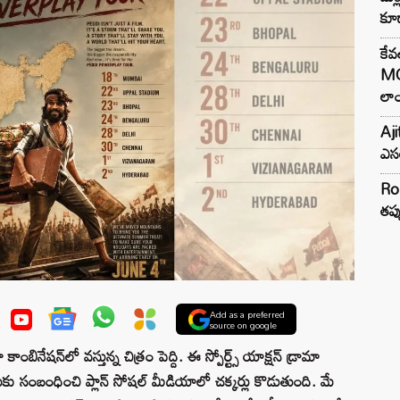
కూడ
కేవ
MG
లాం
Aji
ఎసర
Ro
తప్
Add as a preferred
source on google
నేషన్‌లో వస్తున్న చిత్రం పెద్ది. ఈ స్పోర్ట్స్ యాక్షన్ డ్రామా
ుకు సంబంధించి ప్లాన్ సోషల్ మీడియాలో చక్కర్లు కొడుతుంది. మే