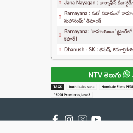
Jana Nayagan : బాక్సాఫీస్ డిజాస్టర్‌గ
Ramayana : మరో వివాదంలో రామాయణ..
మహాసంఘ్‌' డిమాండ్
Ramayana: 'రామాయణం' ట్రైలర్‌లో హ
కపూర్!
Dhanush - SK : ధనుష్, శివకార్తికేయన్ 
NTV తెలుగు
TAGS
buchi babu sana
Hombale Films PEDD
PEDDI Premieres June 3