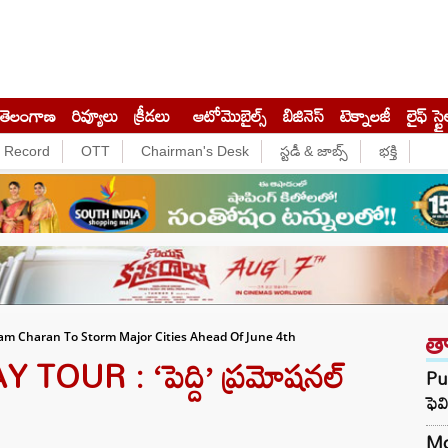
తెలంగాణ
రివ్యూలు
క్రీడలు
ఆటోమొబైల్స్
బిజినెస్‌
టెక్నాలజీ
లైఫ్ స్టై
e Record
OTT
Chairman's Desk
స్టడీ & జాబ్స్
భక్తి
త
am Charan To Storm Major Cities Ahead Of June 4th
UR : ‘పెద్ది’ ప్రమోషనల్
Pun
ఫెవ
Mot