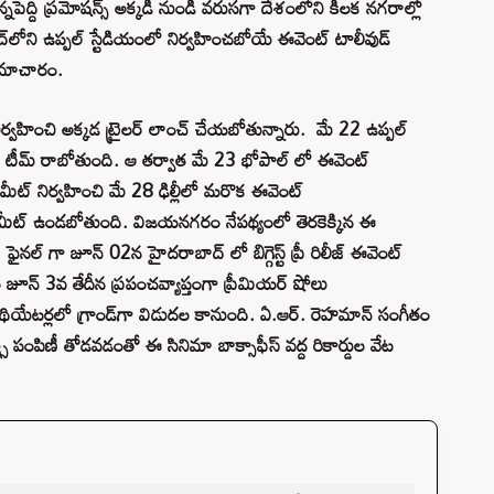
న్నపెద్ది ప్రమోషన్స్ అక్కడి నుండి వరుసగా దేశంలోని కీలక నగరాల్లో
్‌లోని ఉప్పల్ స్టేడియంలో నిర్వహించబోయే ఈవెంట్ టాలీవుడ్
 సమాచారం.
ర్వహించి అక్కడ ట్రైలర్ లాంచ్ చేయబోతున్నారు. మే 22 ఉప్పల్
ది టీమ్ రాబోతుంది. ఆ తర్వాత మే 23 భోపాల్ లో ఈవెంట్
 మీట్ నిర్వహించి మే 28 ఢిల్లీలో మరొక ఈవెంట్
ెస్ మీట్ ఉండబోతుంది. విజయనగరం నేపథ్యంలో తెరకెక్కిన ఈ
ఫైనల్ గా జూన్ 02న హైదరాబాద్ లో బిగ్గెస్ట్ ప్రీ రిలీజ్ ఈవెంట్
ూన్ 3వ తేదీన ప్రపంచవ్యాప్తంగా ప్రీమియర్ షోలు
’ థియేటర్లలో గ్రాండ్‌గా విడుదల కానుంది. ఏ.ఆర్. రెహమాన్ సంగీతం
మ్స్ పంపిణీ తోడవడంతో ఈ సినిమా బాక్సాఫీస్ వద్ద రికార్డుల వేట