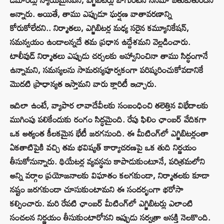
అన్నారు. అయితే, తాము ఎప్పుడూ ఘర్షణ వాతావరణాన్ని
కోరుకోలేదని.. నిర్మాతలు, ఎగ్జిబిటర్ల మధ్య సరైన కమ్యూనికేషన్,
సమన్వయం ఉండాలన్నదే తమ ప్రధాన ఉద్దేశమని వెల్లడించారు.
టాలీవుడ్ నిర్మాతలు ఎప్పుడు చర్చలకు ఆహ్వానించినా తాము సిద్ధంగానే
ఉన్నామని, సమస్యలను సామరస్యపూర్వకంగా పరిష్కరించుకోవడానికే
మొదటి ప్రాధాన్యత ఇస్తామని వారు క్లారిటీ ఇచ్చారు.
ఇదిలా ఉంటే, వ్యాపార లావాదేవీలకు సంబంధించి తలెత్తిన విభేదాలకు
ముగింపు పలికేందుకు రంగం సిద్ధమైంది. రేపు ఫిలిం ఛాంబర్ వేదికగా
ఒక అత్యంత కీలకమైన భేటీ జరగనుంది. ఈ మీటింగ్‌లో ఎగ్జిబిటర్లంతా
ఏకతాటిపైకి వచ్చి తమ భవిష్యత్ కార్యాచరణపై ఒక తుది నిర్ణయం
తీసుకోనున్నారు. థియేటర్ల వ్యవస్థను కాపాడుకుంటూనే, పరిశ్రమలోని
అన్ని వర్గాల ప్రయోజనాలకు విఘాతం కలగకుండా, నిర్మాతలకు కూడా
నష్టం జరగకుండా చూసుకుంటామని ఈ సందర్భంగా భరోసా
కల్పించారు. మరి రేపటి ఛాంబర్ మీటింగ్‌లో ఎగ్జిబిటర్లు ఎలాంటి
సంచలన నిర్ణయం తీసుకుంటారోనని ఇప్పుడు సర్వత్రా ఆసక్తి నెలకొంది.