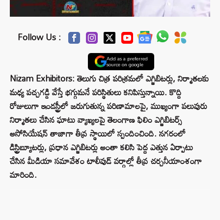
Follow Us :
Add as a preferred
source on google
Nizam Exhibitors: తెలుగు చిత్ర పరిశ్రమలో ఎగ్జిబిటర్లు, నిర్మాతలకు
మధ్య పచ్చగడ్డి వేస్తే భగ్గుమనే పరిస్థితులు కనిపిస్తున్నాయి. కొద్ది
రోజులుగా ఇండస్ట్రీలో జరుగుతున్న పరిణామాలపై, ముఖ్యంగా పలువురు
నిర్మాతలు చేసిన ఘాటు వ్యాఖ్యలపై తెలంగాణ ఫిలిం ఎగ్జిబిటర్స్
అసోసియేషన్ తాజాగా తీవ్ర స్థాయిలో స్పందించింది. నగరంలో
డిస్ట్రిబ్యూటర్లు, ప్రధాన ఎగ్జిబిటర్లు అంతా కలిసి పెద్ద ఎత్తున ఏర్పాటు
చేసిన మీడియా సమావేశం టాలీవుడ్ వర్గాల్లో తీవ్ర చర్చనీయాంశంగా
మారింది.