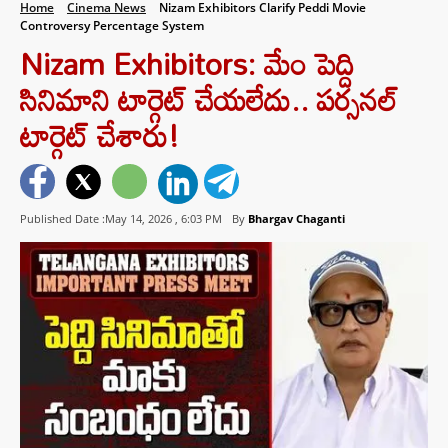
Home
Cinema News
Nizam Exhibitors Clarify Peddi Movie
Controversy Percentage System
Nizam Exhibitors: మేం పెద్ది
సినిమాని టార్గెట్ చేయలేదు.. పర్సనల్
టార్గెట్ చేశారు!
Published Date :May 14, 2026 ,
6:03 PM
By
Bhargav Chaganti