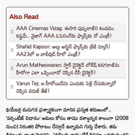
Also Read
AAA Cinemas Vizag: ఈసారి పుష్పరాజ్‌ని కలవడం
కష్టమే.. వైజాగ్ AAA ఓపెనింగ్‌కు ఫ్యాన్స్‌కు నో ఎంట్రీ!
Shahid Kapoor: అల్లు అర్జున్ ఫ్యాన్స్‌కు క్రేజీ న్యూస్!
AA23లో ఆ బాలీవుడ్ హీరో ఎంట్రీ?
Arun Matheswaran: స్టార్ డైరెక్టర్ లోకేష్ కనగరాజ్‌ను
హీరోగా ఎలా ఒప్పించాడో చెప్పిన డీసీ డైరెక్టర్!
Varun Tej: ఆ హీరోయిన్‌ను ఎందుకు పెళ్లి చేసుకున్నాడో
చెప్పిన వరుణ్ తేజ్!
థియేటర్ల మనుగడ ప్రశ్నార్థకంగా మారిన ప్రస్తుత తరుణంలో..
‘పర్సంటేజ్ విధానం’ అమలు కోసం తాము దశాబ్దన్నర కాలంగా (2008
నుంచి) నిరంతర పోరాటం చేస్తూనే ఉన్నామని గుర్తు చేశారు. తమ
డిమాండ్లు న్యాయమైనవని, ఎగ్జిబిటర్లు బాగుంటేనే సినిమా బతుకుతుందని