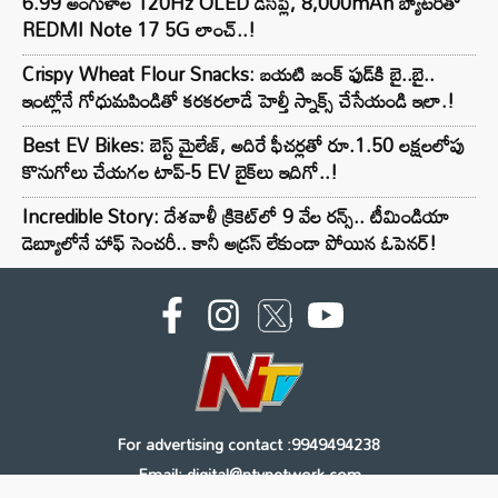
6.99 అంగుళాల 120Hz OLED డిస్‌ప్లే, 8,000mAh బ్యాటరీతో
REDMI Note 17 5G లాంచ్..!
Crispy Wheat Flour Snacks: బయటి జంక్ ఫుడ్‌కి బై..బై..
ఇంట్లోనే గోధుమపిండితో కరకరలాడే హెల్తీ స్నాక్స్ చేసేయండి ఇలా.!
Best EV Bikes: బెస్ట్ మైలేజ్, అదిరే ఫీచర్లతో రూ.1.50 లక్షలలోపు
కొనుగోలు చేయగల టాప్-5 EV బైక్‌లు ఇదిగో..!
Incredible Story: దేశవాళీ క్రికెట్‌లో 9 వేల రన్స్.. టీమిండియా
డెబ్యూలోనే హాఫ్ సెంచరీ.. కానీ అడ్రస్ లేకుండా పోయిన ఓపెనర్!
For advertising contact :9949494238
Email: digital@ntvnetwork.com