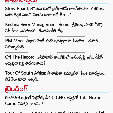
Story Board: తమిళనాడులో ప్రతీకారమే రాజకీయమా..? కరుణ,
జయ దగ్గర నుంచి విజయ్ దాకా అదే తీరా..?
Krishna River Management Board: శ్రీశైలం, సాగర్ నీటిపై
ఏపీ కీలక ప్రతిపాదన.. కేఆర్ఎంబీకి లేఖ
PM Modi: ప్రధాని మోడీ మరో ఇన్‌స్టాగ్రామ్ వీడియో.. ఈసారి
ఏమన్నారంటే..
Off The Record: ఆసిఫాబాద్ కాంగ్రెస్‌లో అసంతృప్తి అగ్గి.. డీసీసీ
అధ్యక్షురాలిపై తిరుగుబాటు?
Tour Of South Africa: సౌతాఫ్రికా షెడ్యూల్‌లో కీలక మార్పులు..
టీ20లు కూడా అక్కడే..
ట్రెండింగ్‌
రూ.9.99 లక్షలకే పెట్రోల్, డీజిల్, CNG ఆప్షన్లతో Tata Nexon
Camo ఎడిషన్ లాంచ్..!