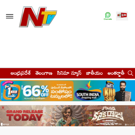
ఆంధ్రప్రదేశ్
తెలంగాణ
సినిమా న్యూస్
జాతీయం
అంతర్జాతీయం