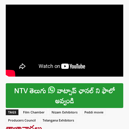
NTV తెలుగు
వాట్సాప్ ఛానల్ ని ఫాలో
అవ్వండి
TAGS
Film Chamber
Nizam Exhibitors
Peddi movie
Producers Council
Telangana Exhibitors
తాజావార్తలు