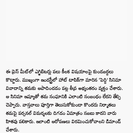
ఈ ప్రెస్ మీట్‌లో ఎగ్జిబిటర్లు పలు కీలక విషయాలపై కుండబద్దలు
కొట్టారు. ముఖ్యంగా ఇండస్ట్రీలో హాట్ టాపిక్‌గా మారిన ‘పెద్ది’ సినిమా
వివాదాన్ని తమకు ఆపాదించడం పట్ల తీవ్ర అభ్యంతరం వ్యక్తం చేశారు.
ఆ సినిమా ఇష్యూతో తమ సంఘానికి ఎలాంటి సంబంధం లేదని తేల్చి
చెప్పారు. వాస్తవాలు పూర్తిగా తెలుసుకోకుండా కొందరు నిర్మాతలు
తమపై పర్సనల్ విమర్శలకు దిగడం ఏమాత్రం సబబు కాదని వారు
హితవు పలికారు. ఇలాంటి ఆరోపణలు విరమించుకోవాలని డిమాండ్
చేశారు.