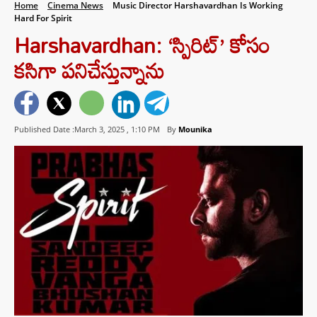
Home
Cinema News
Music Director Harshavardhan Is Working
Hard For Spirit
Harshavardhan: ‘స్పిరిట్’ కోసం
కసిగా పనిచేస్తున్నాను
Published Date :March 3, 2025 ,
1:10 PM
By
Mounika