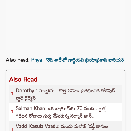
Also Read:
Priya : ‘రెడ్ శారీ’లో గార్జియస్ ప్రియాప్రకాష్ వారియర్
Also Read
Dorothy : ఎన్నాళ్లకు.. కొత్త సినిమా ప్రకటించిన కోలివుడ్
స్టార్ డైరెక్టర్
Salman Khan: ఒక బాత్రూమ్‌కు 70 మంది.. జైల్లో
గడిపిన రోజులు గుర్తు చేసుకున్న సల్మాన్ ఖాన్..
Vaddi Kasula Vaadu: మంచు మనోజ్ 'వడ్డీ కాసుల