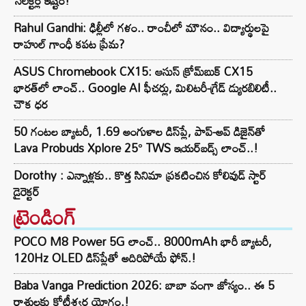
సెలెక్టర్ల ఇష్టం!
Rahul Gandhi: ఢిల్లీలో గళం.. రాంచీలో మౌనం.. విద్యార్థులపై
రాహుల్ గాంధీ కపట ప్రేమ?
ASUS Chromebook CX15: ఆసుస్ క్రోమ్‌బుక్ CX15
భారత్‌లో లాంచ్.. Google AI ఫీచర్లు, మిలిటరీ-గ్రేడ్ డ్యురబిలిటీ..
చౌక ధర
50 గంటల బ్యాటరీ, 1.69 అంగుళాల డిస్‌ప్లే, పాప్-అప్ డిజైన్‌తో
Lava Probuds Xplore 25° TWS ఇయర్‌బడ్స్ లాంచ్..!
Dorothy : ఎన్నాళ్లకు.. కొత్త సినిమా ప్రకటించిన కోలివుడ్ స్టార్
డైరెక్టర్
ట్రెండింగ్‌
POCO M8 Power 5G లాంచ్.. 8000mAh భారీ బ్యాటరీ,
120Hz OLED డిస్‌ప్లేతో అదిరిపోయే ఫోన్.!
Baba Vanga Prediction 2026: బాబా వంగా జోస్యం.. ఈ 5
రాశులకు కోటీశ్వర యోగం.!