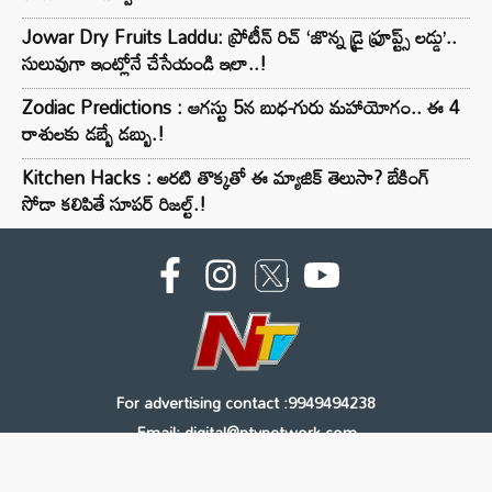
Jowar Dry Fruits Laddu: ప్రోటీన్ రిచ్ ‘జొన్న డ్రై ఫ్రూప్ట్స్ లడ్డు’..
సులువుగా ఇంట్లోనే చేసేయండి ఇలా..!
Zodiac Predictions : ఆగస్టు 5న బుధ-గురు మహాయోగం.. ఈ 4
రాశులకు డబ్బే డబ్బు.!
Kitchen Hacks : అరటి తొక్కతో ఈ మ్యాజిక్ తెలుసా? బేకింగ్
సోడా కలిపితే సూపర్ రిజల్ట్.!
For advertising contact :9949494238
Email: digital@ntvnetwork.com
Copyright © 2000 - 2026 - NTV