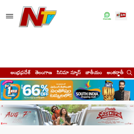
ఆంధ్రప్రదేశ్
తెలంగాణ
సినిమా న్యూస్
జాతీయం
అంతర్జాతీయం