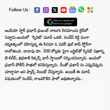
Follow Us :
Add as a preferred
source on google
ఇండియా స్టార్ ప్రభాస్ ప్రజంట్ నాలుగు సినిమాలను లైన్‌లో
పెట్టాడు.ఇందులో ‘స్పిరిట్’ మూవీ ఒకటి. సందీప్ రెడ్డి వంగా
దర్శకత్వంలో వహిస్తున్న ఈ సినిమా ఓ పవర్‌ ఫుల్ కాప్ స్టోరీగా
రాబోతుంది. దాదాపు రూ. 300 కోట్లకు పైగా బడ్జెట్‌తో స్పిరిట్ చిత్రాన్ని
టి-సిరీస్, భద్రకాళి పిక్చర్స్ భారీ స్థాయిలో నిర్మించనున్నారు. ఇందులో
ప్రభాస్ పోలీస్ పాత్రలో కనిపిస్తున్నాడు. దీంతో ప్రభాస్ ను ఎప్పుడెప్పుడు
చూద్దామా అని ఫ్యాన్స్ వెయిట్ చేస్తున్నారు. అయితే ఈ మూవీ
విషయంలో సందీప్, రాజమౌళిని ఫాలో అవుతున్నాడట..