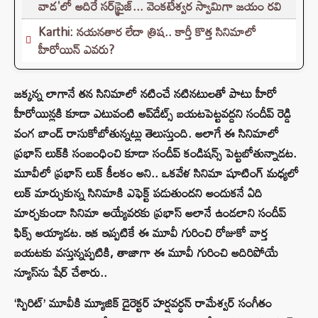
వాడ'లో అదిరే సర్‌ప్రైజ్... వెంకటేశ్వర స్వామిగా జయం రవి
Karthi: నయనతార లేదా త్రిష.. కార్తీ కొత్త సినిమాలో
హీరోయిన్ ఎవరు?
జక్కన్న లాగానే తన సినిమాలో న‌టించే న‌టిన‌టుల‌తో పాటు హీరో
హీరోయిన్లకి కూడా ఎటువంటి అప్‌డేట్స్ బ‌య‌ట‌పెట్టవ‌ద్దని సందీప్ రెడ్డి
వంగ బాండ్ రాసుకోబోతున్నట్లు తెలుస్తుంది. అలాగే ఈ సినిమాలో
ప్రభాస్ లుక్‌కి సంబంధించి కూడా సందీప్ కండిష‌న్స్ పెట్టబోతున్నాడట.
మూవీలో ప్రభాస్ లుక్ కీల‌కం అని.. ఒక‌వేళ సినిమా షూటింగ్ మ‌ధ్యలో
లుక్ మార్చుకున్న సినిమాకి ఎఫెక్ట్ ప‌డుతుందని అందుక‌నే ఏది
మార్చకుండా సినిమా అయ్యేవ‌ర‌కు ప్రభాస్ అలానే ఉండలాని సందీప్
ఫిక్స్ అయ్యాడట. ఇక ఇప్పటికే ఈ మూవీ గురించి రోజుకో వార్త
బయటకు వస్తున్నప్పటికి, తాజాగా ఈ మూవీ గురించి అదిరిపోయే
న్యూస్‌ను షేర్ చేశారు..
‘స్పిరిట్’ మూవీకి మ్యూజిక్ డైరెక్టర్ హర్షవర్ధన్ రామేశ్వర్ సంగీతం