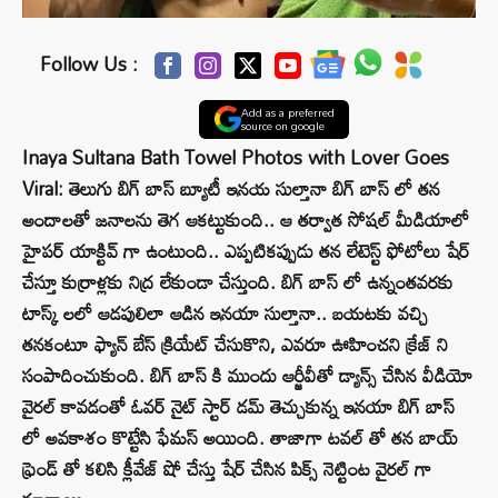
Follow Us :
Add as a preferred
source on google
Inaya Sultana Bath Towel Photos with Lover Goes
Viral: తెలుగు బిగ్ బాస్ బ్యూటీ ఇనయ సుల్తానా బిగ్ బాస్ లో తన
అందాలతో జనాలను తెగ ఆకట్టుకుంది.. ఆ తర్వాత సోషల్ మీడియాలో
హైపర్ యాక్టివ్ గా ఉంటుంది.. ఎప్పటికప్పుడు తన లేటెస్ట్ ఫోటోలు షేర్
చేస్తూ కుర్రాళ్లకు నిద్ర లేకుండా చేస్తుంది. బిగ్ బాస్ లో ఉన్నంతవరకు
టాస్క్ లలో ఆడపులిలా ఆడిన ఇనయా సుల్తానా.. బయటకు వచ్చి
తనకంటూ ఫ్యాన్ బేస్ క్రియేట్ చేసుకొని, ఎవరూ ఊహించని క్రేజ్ ని
సంపాదించుకుంది. బిగ్ బాస్ కి ముందు ఆర్జీవీతో డ్యాన్స్ చేసిన వీడియో
వైరల్ కావడంతో ఓవర్ నైట్ స్టార్ డమ్ తెచ్చుకున్న ఇనయా బిగ్ బాస్
లో అవకాశం కొట్టేసి ఫేమస్ అయింది. తాజాగా టవల్ తో తన బాయ్
ఫ్రెండ్ తో కలిసి క్లీవేజ్ షో చేస్తు షేర్ చేసిన పిక్స్ నెట్టింట వైరల్ గా