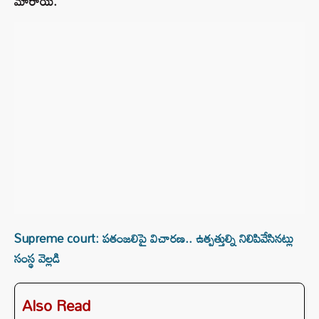
మారాయి.
Supreme court: పతంజలిపై విచారణ.. ఉత్పత్తుల్ని నిలిపివేసినట్లు
సంస్థ వెల్లడి
Also Read