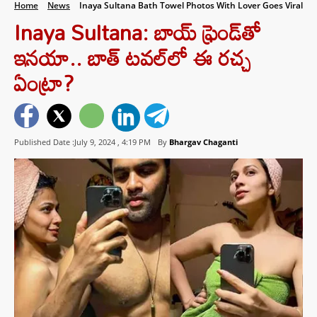
Home
News
Inaya Sultana Bath Towel Photos With Lover Goes Viral
Inaya Sultana: బాయ్ ఫ్రెండ్‌తో
ఇనయా.. బాత్ టవల్‌లో ఈ రచ్చ
ఏంట్రా?
Published Date :July 9, 2024 ,
4:19 PM
By
Bhargav Chaganti