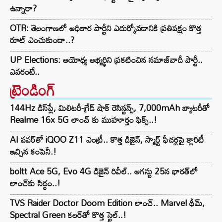
ఉన్నారా?
OTR: తెలంగాణలో అధికార పార్టీని ఎదుర్కోవడానికి ప్రతిపక్షం కొత్త
రూట్‌ ఎంచుకుందా..?
UP Elections: అయోధ్య అభ్యర్థిని ప్రకటించిన సమాజ్‌వాదీ పార్టీ..
ఎవరంటే..
ట్రెండింగ్‌
144Hz డిస్‌ప్లే, మిలిటరీ-గ్రేడ్ షాక్ రెసిస్టన్స్, 7,000mAh బ్యాటరీతో
Realme 16x 5G లాంచ్ కు ముహూర్తం ఫిక్స్..!
AI పవర్‌తో iQOO Z11 ఎంట్రీ.. కొత్త డిజైన్, స్మార్ట్ ఫీచర్లపై క్లారిటీ
ఇచ్చిన కంపెనీ.!
boltt Ace 5G, Evo 4G డిజైన్ రివీల్.. ఆగస్టు 25న భారత్‌లో
లాంచ్‌కు సిద్ధం..!
TVS Raider Doctor Doom Edition లాంచ్.. Marvel థీమ్,
Spectral Green కలర్‌తో కొత్త స్టైల్..!