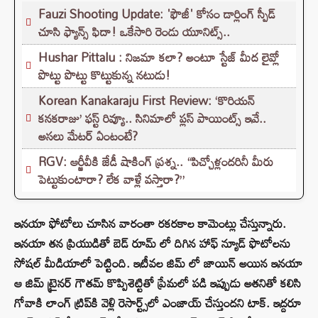
Fauzi Shooting Update: 'ఫౌజీ' కోసం డార్లింగ్ స్పీడ్
చూసి ఫ్యాన్స్ ఫిదా! ఒకేసారి రెండు యూనిట్స్..
Hushar Pittalu : నిజమా కలా? అంటూ స్టేజ్ మీద లైవ్లో
పొట్టు పొట్టు కొట్టుకున్న నటుడు!
Korean Kanakaraju First Review: ‘కొరియన్
కనకరాజు’ ఫస్ట్ రివ్యూ.. సినిమాలో ప్లస్ పాయింట్స్ ఇవే..
అసలు మేటర్ ఏంటంటే?
RGV: ఆర్జీవీకి జేడీ షాకింగ్ ప్రశ్న.. “పిచ్చోళ్లందరినీ మీరు
పెట్టుకుంటారా? లేక వాళ్లే వస్తారా?”
ఇనయా ఫోటోలు చూసిన వారంతా రకరకాల కామెంట్లు చేస్తున్నారు.
ఇనయా తన ప్రియుడితో బెడ్ రూమ్ లో దిగిన హాఫ్ న్యూడ్ ఫొటోలను
సోషల్ మీడియాలో పెట్టింది. ఇటీవల జిమ్‌ లో జాయిన్ అయిన ఇనయా
ఆ జిమ్ ట్రైనర్‌ గౌతమ్ కొప్పిశెట్టితో ప్రేమలో పడి ఇప్పుడు అతనితో కలిసి
గోవాకి లాంగ్ ట్రిప్‌కి వెళ్లి రెసార్ట్స్‌లో ఎంజాయ్ చేస్తుందని టాక్. ఇద్దరూ