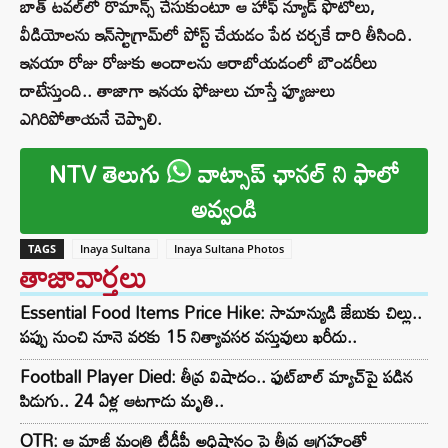
బాత్ టవల్‌లో రొమాన్స్ చేసుకుంటూ ఆ హాఫ్ న్యూడ్ ఫొటోలు,
వీడియోలను ఇన్‌స్టాగ్రామ్‌లో పోస్ట్ చేయడం పేద చర్చకే దారి తీసింది.
ఇనయా రోజు రోజుకు అందాలను ఆరాబోయడంలో బౌండరీలు
దాటేస్తుంది.. తాజాగా ఇనయ ఫోజులు చూస్తే ఫ్యూజులు
ఎగిరిపోతాయనే చెప్పాలి.
NTV తెలుగు
వాట్సాప్ ఛానల్ ని ఫాలో
అవ్వండి
TAGS
Inaya Sultana
Inaya Sultana Photos
తాజావార్తలు
Essential Food Items Price Hike: సామాన్యుడి జేబుకు చిల్లు..
పప్పు నుంచి నూనె వరకు 15 నిత్యావసర వస్తువులు ఖరీదు..
Football Player Died: తీవ్ర విషాదం.. ఫుట్‌బాల్ మ్యాచ్‌పై పడిన
పిడుగు.. 24 ఏళ్ల ఆటగాడు మృతి..
OTR: ఆ మాజీ మంత్రి టీడీపీ అధిష్టానం పై తీవ్ర ఆగ్రహంతో