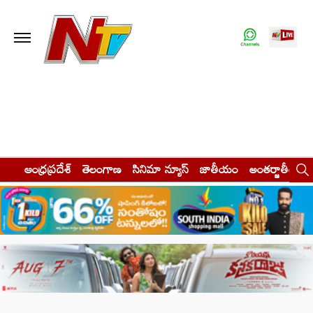
ఆంధ్రప్రదేశ్
తెలంగాణ
సినిమా న్యూస్
జాతీయం
అంతర్జాతీయం