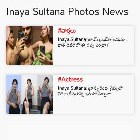
Inaya Sultana Photos News
#వార్తలు
Inaya Sultana: బాయ్ ఫ్రెండ్‌తో ఇనయా..
బాత్ టవల్‌లో ఈ రచ్చ ఏంట్రా?
#Actress
Inaya Sultana: ట్రాన్స్పరెంట్ డ్రెస్సులో
సెగలు రేపుతున్న ఇనయా సుల్తానా