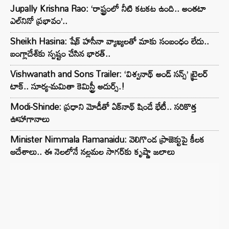
Jupally Krishna Rao: ‘రాష్ట్రంలో నీటి కటకట ఉంది.. అంతటా
ఎల్‌నినో ప్రభావం’..
Sheikh Hasina: షేక్ హసీనా వ్యాఖ్యలతో మాకు సంబంధం లేదు..
బంగ్లాదేశ్‌కు స్పష్టం చేసిన భారత్..
Vishwanath and Sons Trailer: ‘విశ్వనాథ్ అండ్ సన్స్’ ట్రైలర్
టాక్.. సూర్య-మమితా కెమిస్ట్రీ అదుర్స్.!
Modi-Shinde: ప్రధాని మోడీతో ఏక్‌నాథ్ షిండే భేటీ.. సరికొత్త
ఊహాగానాలు
Minister Nimmala Ramanaidu: వెలిగొండ ప్రాజెక్టుపై కీలక
ఆదేశాలు.. ఈ నెలలోనే నల్లమల సాగర్‌కు కృష్ణా జలాలు