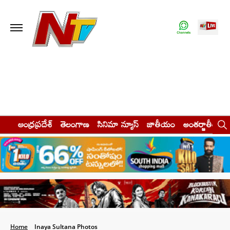
ఆంధ్రప్రదేశ్
తెలంగాణ
సినిమా న్యూస్
జాతీయం
అంతర్జాతీయం
Home
Inaya Sultana Photos