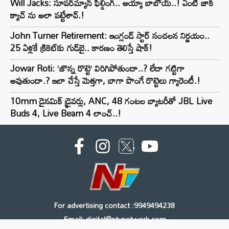
Will Jacks: సూపర్‌మ్యాన్ ఫీల్డింగ్.. అయ్యా బాబోయ్..! ఏంటి జాక్
క్యాచ్ ను అలా పట్టేశావ్.!
John Turner Retirement: ఇంగ్లండ్ స్టార్ సంచలన నిర్ణయం..
25 ఏళ్లకే క్రికెట్‌కు గుడ్‌బై.. కారణం తెలిస్తే షాక్!
Jowar Roti: ‘జొన్న రొట్టె’ విరిగిపోతుందా..? లేదా గట్టిగా
అవుతుందా.? ఇలా చేస్తే మెత్తగా, బాగా పొంగే రొట్టెలు గ్యారెంటీ.!
10mm డైనమిక్ డ్రైవర్లు, ANC, 48 గంటల బ్యాటరీతో JBL Live
Buds 4, Live Beam 4 లాంచ్..!
For advertising contact :9949494238
Email: digital@ntvnetwork.com