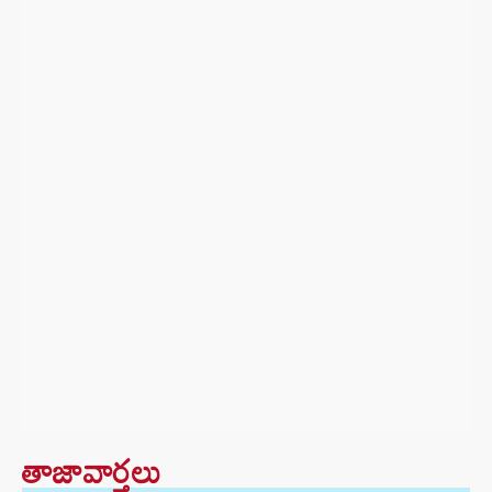
తాజావార్తలు