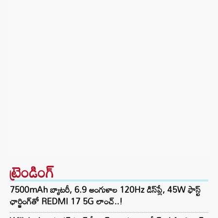
ట్రెండింగ్‌
7500mAh బ్యాటరీ, 6.9 అంగుళాల 120Hz డిస్‌ప్లే, 45W ఫాస్ట్
ఛార్జింగ్‌తో REDMI 17 5G లాంచ్..!