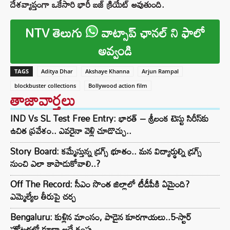
దేశవ్యాప్తంగా ఒకేసారి భారీ బజ్ క్రియేట్ అవుతుంది.
NTV తెలుగు
వాట్సాప్ ఛానల్ ని ఫాలో
అవ్వండి
TAGS
Aditya Dhar
Akshaye Khanna
Arjun Rampal
blockbuster collections
Bollywood action film
తాజావార్తలు
IND Vs SL Test Free Entry: భారత్ – శ్రీలంక టెస్టు సిరీస్‌కు
ఉచిత ప్రవేశం.. ఎవరైనా వెళ్లి చూడొచ్చు..
Story Board: కమ్మేస్తున్న డ్రగ్స్ భూతం.. మన విద్యార్థుల్ని డ్రగ్స్
నుంచి ఎలా కాపాడుకోవాలి..?
Off The Record: సీఎం సొంత జిల్లాలో టీడీపీకి ఏమైంది?
ఎమ్మెల్యేల తీరుపై చర్చ
Bengaluru: కుళ్లిన మాంసం, పాడైన కూరగాయలు..5-స్టార్
హోటళ్లలో కూడా అదే కంపు..