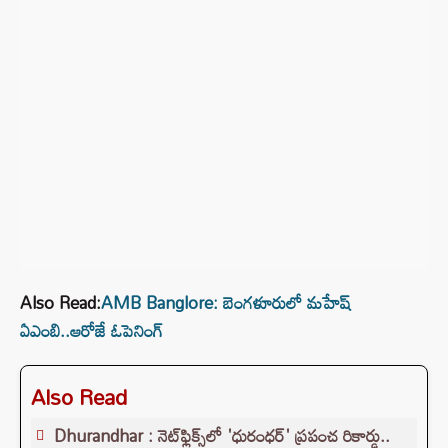
Also Read:
AMB Banglore: బెంగళూరులో మహేష్
ఏఎంబి..ఆరోజే ఓపెనింగ్
Also Read
Dhurandhar : నెట్‌ఫ్లిక్స్‌లో 'ధురంధర్' ప్రపంచ రికార్డు..