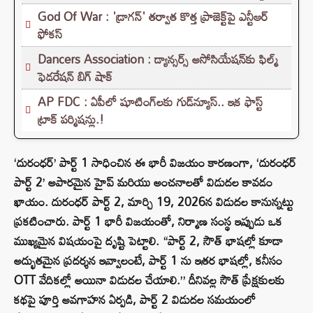
God Of War : 'డ్రాగన్' తర్వాత కొత్త ప్రాజెక్ట్‌పై ఎన్టీఆర్
ఫోకస్
Dancers Association : డ్యాన్సర్స్ అసోసియేషన్‌కు ఫిల్మ్
ఫెడరేషన్ బిగ్ షాక్
AP FDC : ఏపీలో షూటింగ్‌లకు గుడ్‌న్యూస్.. ఇక ఫాస్ట్
ట్రాక్ పర్మిషన్లు.!
‘దురంధర్’ పార్ట్ 1 సాధించిన ఈ భారీ విజయం కారణంగా, ‘దురంధర్
పార్ట్ 2’ అపారమైన హైప్ మరియు అంచనాలతో విడుదల కావడం
ఖాయం. దురంధర్ పార్ట్ 2, మార్చి 19, 2026న విడుదల కానున్నట్టు
ప్రకటించారు. పార్ట్ 1 భారీ విజయంతో, నిర్మాణ సంస్థ ఇప్పుడు ఒక
ముఖ్యమైన విషయంపై దృష్టి పెట్టాలి. “పార్ట్ 2, సౌత్ భాషల్లో కూడా
అద్భుతమైన ప్రదర్శన ఇవ్వాలంటే, పార్ట్ 1 ను ఇతర భాషల్లో, కనీసం
OTT వేదికల్లో అయినా విడుదల చేయాలి.” దీనివల్ల సౌత్ ప్రేక్షకులకు
కథపై పూర్తి అవగాహన ఏర్పడి, పార్ట్ 2 విడుదల సమయంలో