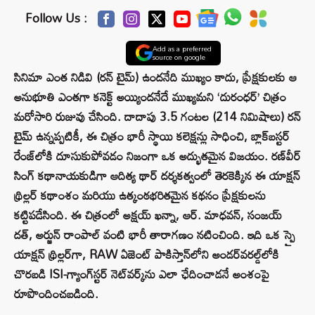
Follow Us :
Add as a preferred
source on google
సినిమా ఎంత నిడివి (రన్ టైమ్) ఉందనేది ముఖ్యం కాదు, ప్రేక్షకులకు ఆ
అనుభూతి ఎంతగా కనెక్ట్ అయ్యిందనేదే ముఖ్యమని ‘దురంధర్’ చిత్రం
మరోసారి రుజువు చేసింది. దాదాపు 3.5 గంటల (214 నిమిషాలు) రన్
టైమ్ ఉన్నప్పటికీ, ఈ చిత్రం భారీ స్థాయి కలెక్షన్లు సాధించి, బ్లాక్‌బస్టర్
రేంజ్‌లోకి దూసుకుపోవడం నిజంగా ఒక అద్భుతమైన విజయం. రణ్‌వీర్
సింగ్ కథానాయకుడిగా ఆదిత్య థార్ దర్శకత్వంలో తెరకెక్కిన ఈ యాక్షన్
థ్రిల్లర్ కథాంశం మరియు ఉత్కంఠభరితమైన కథనం ప్రేక్షకులను
కట్టిపడేసింది. ఈ చిత్రంలో అక్షయ్ ఖన్నా, ఆర్. మాధవన్, సంజయ్
దత్, అర్జున్ రాంపాల్ వంటి భారీ తారాగణం నటించింది. ఇది ఒక స్పై
యాక్షన్ థ్రిల్లర్‌గా, RAW ఏజెంట్ పాకిస్తాన్‌లోని అండర్‌వరల్డ్‌లోకి
చొరబడి ISI-గ్యాంగ్‌స్టర్ నెట్‌వర్క్‌ను ఎలా ఛేదించాడనే అంశంపై
రూపొందించబడింది.