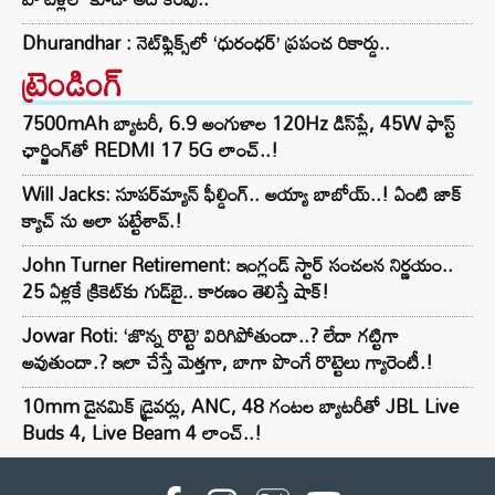
Dhurandhar : నెట్‌ఫ్లిక్స్‌లో ‘ధురంధర్’ ప్రపంచ రికార్డు..
ట్రెండింగ్‌
7500mAh బ్యాటరీ, 6.9 అంగుళాల 120Hz డిస్‌ప్లే, 45W ఫాస్ట్
ఛార్జింగ్‌తో REDMI 17 5G లాంచ్..!
Will Jacks: సూపర్‌మ్యాన్ ఫీల్డింగ్.. అయ్యా బాబోయ్..! ఏంటి జాక్
క్యాచ్ ను అలా పట్టేశావ్.!
John Turner Retirement: ఇంగ్లండ్ స్టార్ సంచలన నిర్ణయం..
25 ఏళ్లకే క్రికెట్‌కు గుడ్‌బై.. కారణం తెలిస్తే షాక్!
Jowar Roti: ‘జొన్న రొట్టె’ విరిగిపోతుందా..? లేదా గట్టిగా
అవుతుందా.? ఇలా చేస్తే మెత్తగా, బాగా పొంగే రొట్టెలు గ్యారెంటీ.!
10mm డైనమిక్ డ్రైవర్లు, ANC, 48 గంటల బ్యాటరీతో JBL Live
Buds 4, Live Beam 4 లాంచ్..!