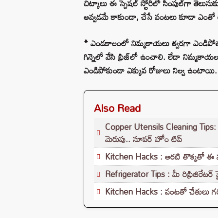
చిట్కాలు ఈ స్పెషల్ స్టోరీలో సింపుల్‌గా త
అవ్వడమే కాకుండా, చేసే వంటలు కూడా ఎంతో ర
* ఎండకాలంలో నిమ్మకాయలు త్వరగా ఎండిపోతు
గిన్నెలో వేసి ఫ్రిజ్‌లో ఉంచాలి. లేదా నిమ్మకాయ
ఎండిపోకుండా ఎక్కువ రోజులు నిల్వ ఉంటాయి.
Also Read
Copper Utensils Cleaning Tips: రాగి
మెరుపు.. సూపర్ హోం టిప్
Kitchen Hacks : అరటి తొక్కతో ఈ మ్యా
Refrigerator Tips : మీ రిఫ్రిజిరేటర
Kitchen Hacks : వంటతో చేతులు గరు