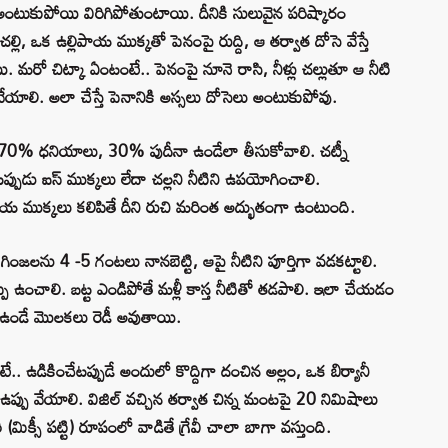
 అంటుకుపోయి విరిగిపోతుంటాయి. దీనికి సులువైన పరిష్కారం
 చల్లి, ఒక ఉల్లిపాయ ముక్కతో పెనంపై రుద్ది, ఆ తర్వాత దోసె వేస్తే
యి. మరో చిట్కా ఏంటంటే.. పెనంపై నూనె రాసి, నీళ్లు చల్లుతూ ఆ నీటి
ేయాలి. అలా చేస్తే పెనానికి అస్సలు దోసెలు అంటుకుపోవు.
ుడు 70% ధనియాలు, 30% పుదీనా ఉండేలా తీసుకోవాలి. చట్నీ
ప్పుడు ఐస్ ముక్కలు లేదా చల్లని నీటిని ఉపయోగించాలి.
య ముక్కలు కలిపితే దీని రుచి మరింత అద్భుతంగా ఉంటుంది.
ంజలను 4 -5 గంటలు నానబెట్టి, ఆపై నీటిని పూర్తిగా వడకట్టాలి.
కప్పి ఉంచాలి. బట్ట ఎండిపోతే మళ్లీ కాస్త నీటితో తడపాలి. ఇలా చేయడం
‌గా ఉండే మొలకలు రెడీ అవుతాయి.
టే.. ఉడికించేటప్పుడే అందులో కొద్దిగా దంచిన అల్లం, ఒక బిర్యానీ
 ఉప్పు వేయాలి. విజిల్ వచ్చిన తర్వాత చిన్న మంటపై 20 నిమిషాలు
ిక్సీ పట్టి) రూపంలో వాడితే గ్రేవీ చాలా బాగా వస్తుంది.