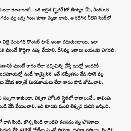
ుండా ఉండాలంటే.. ఒక జల్లెడ (స్ట్రైనర్)లో బియ్యం వేసి, కింద ఒక
డగడం వల్ల ఒక్క గింజ కూడా వృథా కాదు. ఆ కడిగిన నీటిని సింక్‌లో
వి చిట్లి వంటగది కౌంటర్ టాప్ అంతా పడుతుంటాయి. అలా
ి ముందే కొద్దిగా ఉప్పు వేయాలి. దీనివల్ల ఆవాలు బయటకు ఎగరవు.
కి ముందే కారం లేదా పచ్చిమిర్చి వేస్తే ఇంట్లో అందరికీ
రపకాయల్లో ఉండే ‘క్యాప్సైసిన్’ అనే సమ్మేళనం వేడి నూనె వల్ల
టమాటాలు వేసిన తర్వాతే మిరపకాయలు లేదా కారం పొడి జోడించాలి.
పల్చగా కాకుండా, చిక్కగా హోటల్ స్టైల్‌లో రావాలంటే.. తాలింపు
ి వేసి వేయించాలి. ఇది కూరకు మంచి టెక్స్చర్ రుచిని ఇస్తుంది.
 రాగి పిండి, జొన్న పిండి లాంటివి కలపడం వల్ల పోషకాలు
ెరుగు వేసి కలిపితే రోటీలు ఎంతో సాఫ్ట్‌గా, రుచిగా వస్తాయి. పిండిని