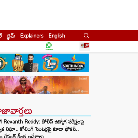
ల్
క్రైమ్
Explainers
English
ాజావార్తలు
Revanth Reddy: పోలీస్ ఉద్యోగ పరీక్షలపై
త్యేక నిఘా.. కోచింగ్ సెంటర్లపై కూడా ఫోకస్..
ం రేవంత్ కీలక ఆదేశాలు