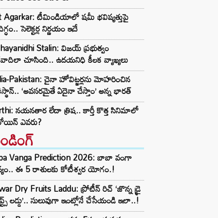
t Agarkar: టీమిండియాలో షమీ భవిష్యత్తుపై
ిగ్ధం.. సెలెక్టర్ల నిర్ణయం ఇదే
ayanidhi Stalin: విజయ్ ప్రభుత్వం
రవాదిలా చూసింది.. ఉదయనిధి కీలక వ్యాఖ్యలు
ia-Pakistan: చైనా హోవిట్జర్లను మోహరించిన
ిస్థాన్.. ‘అవసరమైతే ఏదైనా చేస్తాం’ అన్న భారత్
thi: నయనతార లేదా త్రిష.. కార్తీ కొత్త సినిమాలో
రోయిన్ ఎవరు?
రెండింగ్‌
ba Vanga Prediction 2026: బాబా వంగా
్యం.. ఈ 5 రాశులకు కోటీశ్వర యోగం.!
ar Dry Fruits Laddu: ప్రోటీన్ రిచ్ ‘జొన్న డ్రై
ూప్ట్స్ లడ్డు’.. సులువుగా ఇంట్లోనే చేసేయండి ఇలా..!