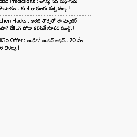
iac Predictions : ఆగస్టు 5న బుధ-గురు
ాయోగం.. ఈ 4 రాశులకు డబ్బే డబ్బు.!
chen Hacks : అరటి తొక్కతో ఈ మ్యాజిక్
ుసా? బేకింగ్ సోడా కలిపితే సూపర్ రిజల్ట్.!
iGo Offer : ఇండిగో బంపర్ ఆఫర్.. 20 వేల
త టికెట్లు.!