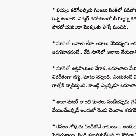
* బియ్యం కడిగేటప్పుడు గింజలు సింక్‌లో పడిపోక
గిన్నె ఉంచాలి. విస్కర్ సహాయంతో బియ్యాన్ని క
పారబోయకుండా మొక్కలకు పోస్తే మంచిది.
* నూనెలో ఆవాలు లేదా ఆవాలు వేసినప్పుడు అ
జరగకూడదంటే.. వేడి నూనెలో ఆవాలు వేయడానిక
* నూనెలో ఉల్లిపాయలు వేగాక, టమాటాలు వేయడాని
విపరీతంగా దగ్గు, ఘాటు వస్తుంది. ఎందుకంటే మి
గాల్లోకి వ్యాపిస్తుంది. కాబట్టి ఎల్లప్పుడూ 
* ఆలూ-మటర్ లాంటి కూరలు వండేటప్పుడు గ్రేవీ 
వేయించేటప్పుడే అందులో రెండు చెంచాల శనగపిండ
* కేవలం గోధుమ పిండితోనే కాకుండా.. అందులో
పెరుగుతాయి. పిండి కలుపుకునేటప్పుడు కొద్దిగా ప