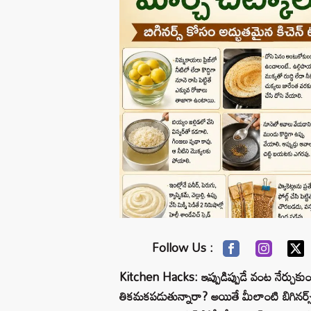
Follow Us :
Kitchen Hacks: ఇప్పుడిప్పుడే వంట నేర్చుకుం
తికమకపడుతున్నారా? అయితే మీలాంటి బిగినర్స్ క