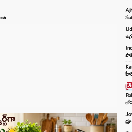
Aji
సంద
nesh
Udh
ఉగ్
Ind
పాక
Kar
హీ
ట్
Ba
జోస
Jow
ఫ్ర