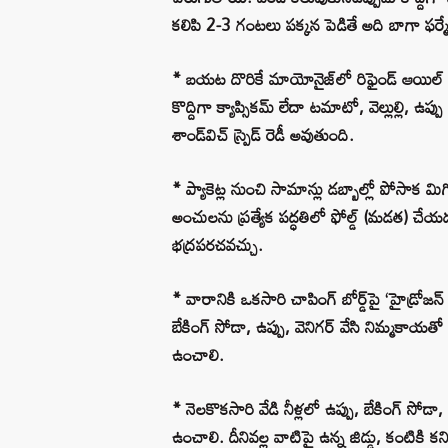
కలిపి 2-3 గంటలు పక్కన పెడితే అది బాగా ఫర్మే
* బయట దొరికే మాయోనైజ్‌లో రిఫైండ్ ఆయిల్ ఎక
కొద్దిగా క్యాప్సికమ్ లేదా టమాటో, వెల్లుల్లి, ఉ
శాండ్‌విచ్ స్ప్రెడ్ రెడీ అవుతుంది.
* ప్యాకెట్ల నుంచి సామాన్లు డబ్బాల్లో పోసాక మిగిలి
అంచులను ప్రత్యేక పద్ధతిలో ఫోల్డ్ (మడత) చే
భద్రపరచవచ్చు.
* వారానికి ఒకసారి చాపింగ్ బోర్డ్‌పై ‘హైడ్రోజన్
బేకింగ్ సోడా, ఉప్పు, వెనిగర్ వేసి నిమ్మకాయతో ర
ఉంచాలి.
* నెలకొకసారి వేడి నీళ్లలో ఉప్పు, బేకింగ్ సోడ
ఉంచాలి. దీనివల్ల వాటిపై ఉన్న జిడ్డు, కంటికి కన