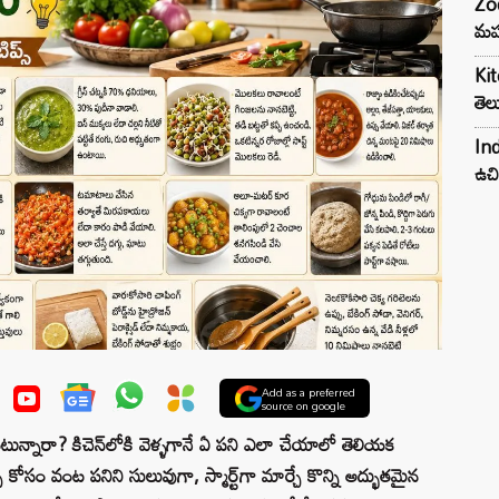
Zod
మహ
Kit
తెల
Ind
ఉచి
Add as a preferred
source on google
టున్నారా? కిచెన్‌లోకి వెళ్ళగానే ఏ పని ఎలా చేయాలో తెలియక
ోసం వంట పనిని సులువుగా, స్మార్ట్‌గా మార్చే కొన్ని అద్భుతమైన