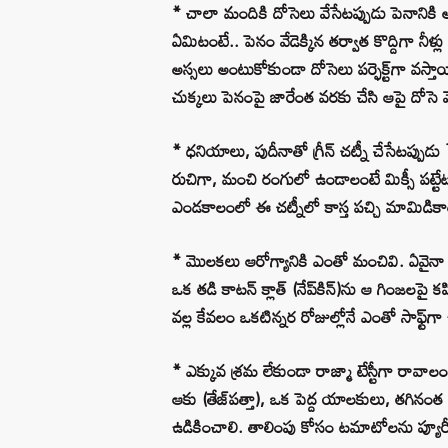
* చాలా మందికి దోసెలు వేసేటప్పుడు పెనానికి
ఏమిటంటే.. పెనం వేడెక్కిన తర్వాత కొద్దిగా నీళ్లు
అస్సలు అంటుకోకుండా దోసెలు పర్ఫెక్ట్‌గా వస్తా
చుక్కలు పెనంపై జారేంత వరకు చేసి ఆపై దోసె వ
* ధనియాలు, పుదీనాతో గ్రీన్ చట్నీ చేసేటప్ప
రుచిగా, మంచి రంగులో ఉండాలంటే మిక్సీ పట్టేట
ఎండకాలంలో ఈ చట్నీలో కాస్త పచ్చి మామిడికా
* మొలకలు ఆరోగ్యానికి ఎంతో మంచివి. ఏవైనా గి
ఒక తడి కాటన్ క్లాత్ (నేప్‌కిన్)ను ఆ గింజలపై 
వల్ల కేవలం ఒకటిన్నర రోజుల్లోనే ఎంతో సాఫ్ట్
* ఎక్కువ శ్రమ లేకుండా రాజ్మా టేస్టీగా రావాలం
ఆకు (తేజ్‌పత్తా), ఒక పెద్ద యాలకులు, తగినంత
ఉడికించాలి. తాలింపు కోసం టమాటోలను ప్యూరీ (మ