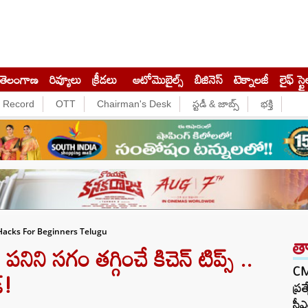
తెలంగాణ
రివ్యూలు
క్రీడలు
ఆటోమొబైల్స్
బిజినెస్‌
టెక్నాలజీ
లైఫ్ స్టై
e Record
OTT
Chairman's Desk
స్టడీ & జాబ్స్
భక్తి
Hacks For Beginners Telugu
త
ి సగం తగ్గించే కిచెన్ టిప్స్ ..
CM 
్!
ప్ర
సీఎ