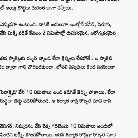
ట్ అయ్యి రొట్టెలు మరింత బాగా వస్తాయి.
్కువగా ఉంటుంది. దానికి బదులుగా ఇంట్లోనే పనీర్, పెరుగు,
ప్పు వేసి మిక్సీ పడితే కేవలం 2 నిమిషాల్లో రుచికరమైన, ఆరోగ్యకరమైన
న ప్యాకెట్లకు రబ్బర్ బ్యాండ్ లేదా క్లిప్పులు లేకపోతే.. ఆ ప్యాకెట్
యడం ద్వారా గాలి చొరబడకుండా, లోపలి వస్తువులు కింద పడకుండా
 పెరాక్సైడ్’ వేసి 10 నిమిషాలు ఉంచి కడిగితే జెర్మ్స్ పోతాయి. లేదా
ుద్దినా జిడ్డు వదిలిపోతుంది. ఆ తర్వాత కాస్త కొబ్బరి నూనె రాసి
ా, వెనిగర్, నిమ్మరసం వేసి చెక్క గరిటెలను 10 నిమిషాలు అందులో
ిపించని జెర్మ్స్ తొలగిపోతాయి. ఆరిన తర్వాత కొద్దిగా కొబ్బరి నూనె