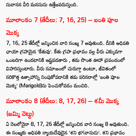
సువాసన వీరి మనసును ఉత్తేజపరుస్తుంది.
మూలాంకం 7 (తేదీలు: 7, 16, 25) – బంతి పూల
మొక్క
7, 16, 25 తేదీల్లో జన్మించిన వారి సంఖ్య 7 అవుతుంది. దీనికి అధిపతి
ఛాయా గ్రహమైన ‘కేతువు’. కేతు గ్రహ ప్రభావం వల్ల వీరు ఎక్కువగా
ఒంటరిగా ఉండటానికి ఇష్టపడతారు , తమ సొంత ఊహా ప్రపంచంలో
విహరిస్తుంటారు. వీరు సమాజంలో చురుగ్గా ఉంటూ, జీవితంలో
సరికొత్త ఉత్సాహాన్ని నింపుకోవడానికి తమ పరిసరాల్లో ‘బంతి పూల
మొక్క’ (Marigold)ను పెంచుకోవడం మంచిది.
మూలాంకం 8 (తేదీలు: 8, 17, 26) – శమీ మొక్క
(జమ్మి చెట్టు)
ఏ నెలలోనైనా 8, 17, 26 తేదీల్లో జన్మించిన వారి సంఖ్య 8 అవుతుంది.
ఈ సంఖ్యకు అధిపతి న్యాయదేవుడైన ‘శని భగవానుడు’. శని ప్రభావం