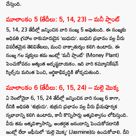
చేస్తుంది.
మూలాంకం 5 (తేదీలు: 5, 14, 23) – మనీ ప్లాంట్
5, 14, 23 తేదీల్లో జన్మించిన వారి సంఖ్య 5 అవుతుంది. ఈ సంఖ్యకు
అధిపతి గ్రహాల రాకుమారుడైన ‘బుధుడు’. బుధుని ప్రభావం వల్ల వీరు
విపరీతమైన తెలివితేటలు, మంచి వాక్చాతుర్యం కలిగి ఉంటారు. ఈ
సంఖ్య గల వ్యక్తులు తమ ఇంట్లో ‘మనీ ప్లాంట్’ (Money Plant)
పెంచుకోవడం అత్యంత అదృష్టదాయకం. ఇది వారి కమ్యూనికేషన్
స్కిల్స్‌ను మరింత పెంచి, ఆర్థికాభివృద్ధికి తోడ్పడుతుంది.
మూలాంకం 6 (తేదీలు: 6, 15, 24) – మల్లె మొక్క
ఏ నెలలోనైనా 6, 15, 24 తేదీల్లో జన్మించిన వారి సంఖ్య 6 కాగా,
దీనికి అధిపతి ‘శుక్రుడు’. శుక్రుని ప్రభావం వల్ల వీరు ప్రేమపూర్వక
స్వభావాన్ని కలిగి ఉంటారు, కానీ కొన్నిసార్లు ఆత్మవిశ్వాసం లోపిస్తుంది.
వీరు తమ ఆత్మవిశ్వాసాన్ని, అంతర్గత ఆనందాన్ని పెంచుకోవడానికి
ఇంట్లో లేదా ఆఫీసులో ‘మల్లె మొక్క’ (Jasmine)ను ఉంచుకోవాలి. దీని