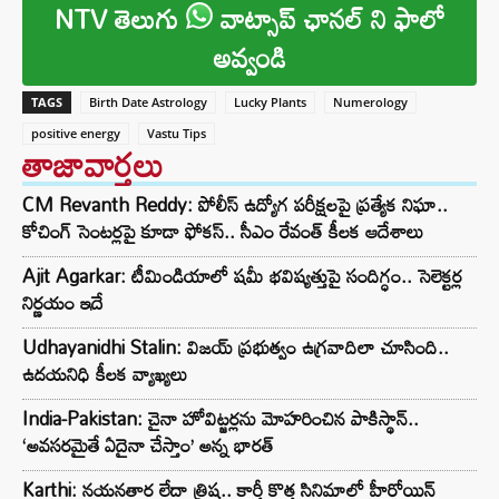
NTV తెలుగు
వాట్సాప్ ఛానల్ ని ఫాలో
అవ్వండి
TAGS
Birth Date Astrology
Lucky Plants
Numerology
positive energy
Vastu Tips
తాజావార్తలు
CM Revanth Reddy: పోలీస్ ఉద్యోగ పరీక్షలపై ప్రత్యేక నిఘా..
కోచింగ్ సెంటర్లపై కూడా ఫోకస్.. సీఎం రేవంత్ కీలక ఆదేశాలు
Ajit Agarkar: టీమిండియాలో షమీ భవిష్యత్తుపై సందిగ్ధం.. సెలెక్టర్ల
నిర్ణయం ఇదే
Udhayanidhi Stalin: విజయ్ ప్రభుత్వం ఉగ్రవాదిలా చూసింది..
ఉదయనిధి కీలక వ్యాఖ్యలు
India-Pakistan: చైనా హోవిట్జర్లను మోహరించిన పాకిస్థాన్..
‘అవసరమైతే ఏదైనా చేస్తాం’ అన్న భారత్
Karthi: నయనతార లేదా త్రిష.. కార్తీ కొత్త సినిమాలో హీరోయిన్