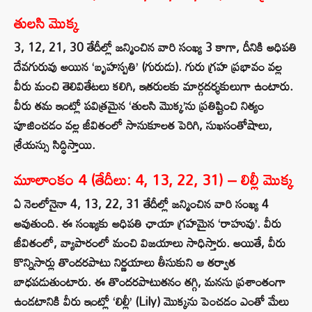
తులసి మొక్క
3, 12, 21, 30 తేదీల్లో జన్మించిన వారి సంఖ్య 3 కాగా, దీనికి అధిపతి
దేవగురువు అయిన ‘బృహస్పతి’ (గురుడు). గురు గ్రహ ప్రభావం వల్ల
వీరు మంచి తెలివితేటలు కలిగి, ఇతరులకు మార్గదర్శకులుగా ఉంటారు.
వీరు తమ ఇంట్లో పవిత్రమైన ‘తులసి మొక్క’ను ప్రతిష్టించి నిత్యం
పూజించడం వల్ల జీవితంలో సానుకూలత పెరిగి, సుఖసంతోషాలు,
శ్రేయస్సు సిద్ధిస్తాయి.
మూలాంకం 4 (తేదీలు: 4, 13, 22, 31) – లిల్లీ మొక్క
ఏ నెలలోనైనా 4, 13, 22, 31 తేదీల్లో జన్మించిన వారి సంఖ్య 4
అవుతుంది. ఈ సంఖ్యకు అధిపతి ఛాయా గ్రహమైన ‘రాహువు’. వీరు
జీవితంలో, వ్యాపారంలో మంచి విజయాలు సాధిస్తారు. అయితే, వీరు
కొన్నిసార్లు తొందరపాటు నిర్ణయాలు తీసుకుని ఆ తర్వాత
బాధపడుతుంటారు. ఈ తొందరపాటుతనం తగ్గి, మనసు ప్రశాంతంగా
ఉండటానికి వీరు ఇంట్లో ‘లిల్లీ’ (Lily) మొక్కను పెంచడం ఎంతో మేలు