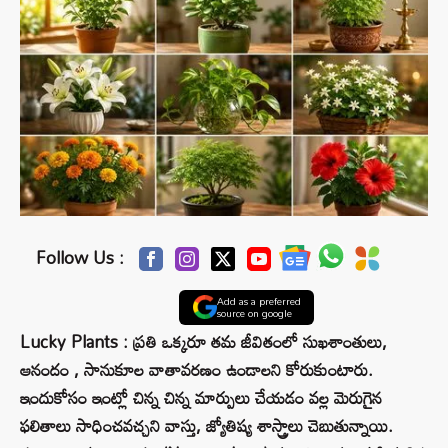
Follow Us :
Add as a preferred
source on google
Lucky Plants : ప్రతి ఒక్కరూ తమ జీవితంలో సుఖశాంతులు,
ఆనందం , సానుకూల వాతావరణం ఉండాలని కోరుకుంటారు.
ఇందుకోసం ఇంట్లో చిన్న చిన్న మార్పులు చేయడం వల్ల మెరుగైన
ఫలితాలు సాధించవచ్చని వాస్తు, జ్యోతిష్య శాస్త్రాలు చెబుతున్నాయి.