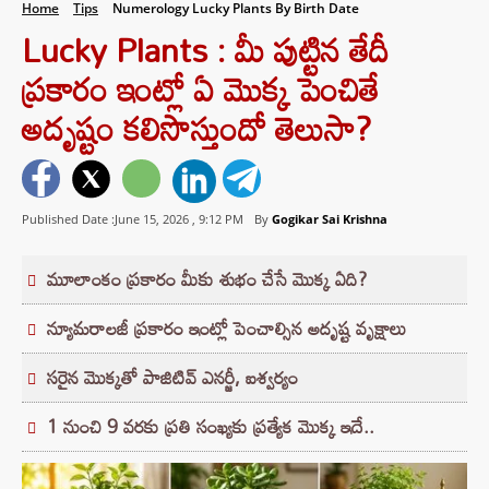
Home
Tips
Numerology Lucky Plants By Birth Date
Lucky Plants : మీ పుట్టిన తేదీ
ప్రకారం ఇంట్లో ఏ మొక్క పెంచితే
అదృష్టం కలిసొస్తుందో తెలుసా?
Published Date :June 15, 2026 ,
9:12 PM
By
Gogikar Sai Krishna
మూలాంకం ప్రకారం మీకు శుభం చేసే మొక్క ఏది?
న్యూమరాలజీ ప్రకారం ఇంట్లో పెంచాల్సిన అదృష్ట వృక్షాలు
సరైన మొక్కతో పాజిటివ్ ఎనర్జీ, ఐశ్వర్యం
1 నుంచి 9 వరకు ప్రతి సంఖ్యకు ప్రత్యేక మొక్క ఇదే..