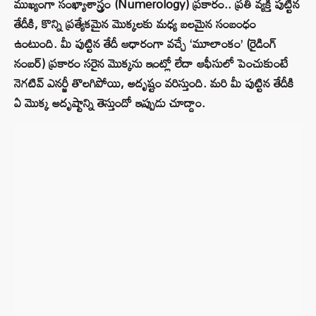
ముఖ్యంగా సంఖ్యాశాస్త్రం (Numerology) ప్రకారం.. ప్రతి వ్యక్తి పుట్టిన
తేదీకి, కొన్ని ప్రత్యేకమైన మొక్కలకు మధ్య బలమైన సంబంధం
ఉంటుంది. మీ పుట్టిన తేదీ ఆధారంగా వచ్చే ‘మూలాంకం’ (రైడింగ్
నంబర్) ప్రకారం సరైన మొక్కను ఇంట్లో లేదా ఆఫీసులో పెంచుకుంటే
నెగటివ్ ఎనర్జీ తొలగిపోయి, అదృష్టం వరిస్తుంది. మరి మీ పుట్టిన తేదీకి
ఏ మొక్క అదృష్టాన్ని తెస్తుందో ఇప్పుడు చూద్దాం.