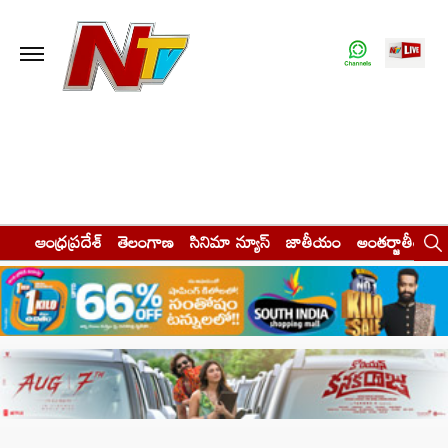
ఆంధ్రప్రదేశ్
తెలంగాణ
సినిమా న్యూస్
జాతీయం
అంతర్జాతీయం