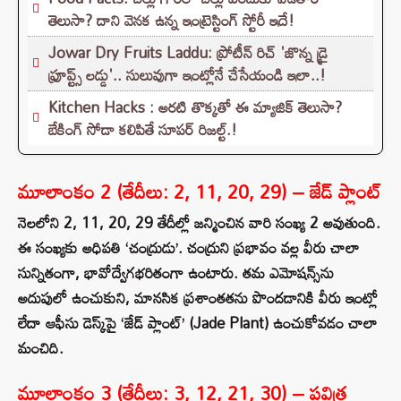
తెలుసా? దాని వెనక ఉన్న ఇంట్రెస్టింగ్ స్టోరీ ఇదే!
Jowar Dry Fruits Laddu: ప్రోటీన్ రిచ్ 'జొన్న డ్రై
ఫ్రూప్ట్స్ లడ్డు'.. సులువుగా ఇంట్లోనే చేసేయండి ఇలా..!
Kitchen Hacks : అరటి తొక్కతో ఈ మ్యాజిక్ తెలుసా?
బేకింగ్ సోడా కలిపితే సూపర్ రిజల్ట్.!
మూలాంకం 2 (తేదీలు: 2, 11, 20, 29) – జేడ్ ప్లాంట్
నెలలోని 2, 11, 20, 29 తేదీల్లో జన్మించిన వారి సంఖ్య 2 అవుతుంది.
ఈ సంఖ్యకు అధిపతి ‘చంద్రుడు’. చంద్రుని ప్రభావం వల్ల వీరు చాలా
సున్నితంగా, భావోద్వేగభరితంగా ఉంటారు. తమ ఎమోషన్స్‌ను
అదుపులో ఉంచుకుని, మానసిక ప్రశాంతతను పొందడానికి వీరు ఇంట్లో
లేదా ఆఫీసు డెస్క్‌పై ‘జేడ్ ప్లాంట్’ (Jade Plant) ఉంచుకోవడం చాలా
మంచిది.
మూలాంకం 3 (తేదీలు: 3, 12, 21, 30) – పవిత్ర