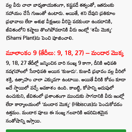
వల్ల వీరు చాలా బాధ్యతాయుతంగా, కష్టపడే తత్వంతో, ఇతరులకు
సహాయం చేసే గుణంతో ఉంటారు. అయితే, శని దేవుని ప్రతికూల
ప్రభావాలు లేదా అశుభ వీక్షణలు వీరిపై పడకుండా ఉండటానికి,
జీవితంలోని కష్టాలు తొలగిపోవడానికి వీరు ఇంట్లో ‘శమీ మొక్క’
(Shami Plant)ను పెంచి పూజించాలి.
మూలాంకం 9 (తేదీలు: 9, 18, 27) – మందార మొక్క
9, 18, 27 తేదీల్లో జన్మించిన వారి సంఖ్య 9 కాగా, దీనికి అధిపతి
నవగ్రహాలలో సేనాధిపతి అయిన ‘కుజుడు’. కుజుడి ప్రభావం వల్ల వీరిలో
శక్తి, ఉత్సాహం చాలా ఎక్కువగా ఉంటాయి. అయితే వీరికి కోపం కూడా
అదే స్థాయిలో వచ్చే అవకాశం ఉంది. కాబట్టి, కోపాన్ని అదుపులో
ఉంచుకుని, జీవితంలో ప్రశాంతంగా ముందుకు సాగడానికి వీరు ఇంట్లో
లేదా కార్యాలయంలో ‘మందార మొక్క’ (Hibiscus)ను పెంచుకోవడం
ఉత్తమం. మందార పూలు ఈ సంఖ్య గలవారికి అపరిమితమైన
సంతోషాన్ని ఇస్తాయి.