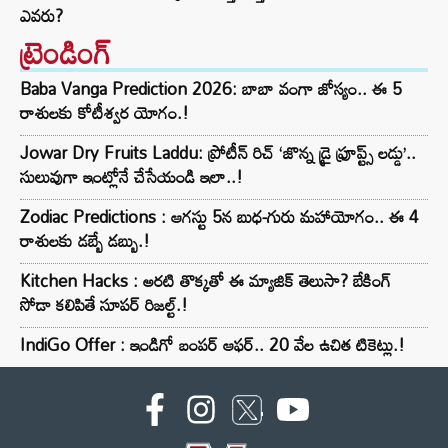
ఎవరు?
ట్రెండింగ్‌
Baba Vanga Prediction 2026: బాబా వంగా జోస్యం.. ఈ 5
రాశులకు కోటీశ్వర యోగం.!
Jowar Dry Fruits Laddu: ప్రోటీన్ రిచ్ ‘జొన్న డ్రై ఫ్రూప్ట్స్ లడ్డు’..
సులువుగా ఇంట్లోనే చేసేయండి ఇలా..!
Zodiac Predictions : ఆగస్టు 5న బుధ-గురు మహాయోగం.. ఈ 4
రాశులకు డబ్బే డబ్బు.!
Kitchen Hacks : అరటి తొక్కతో ఈ మ్యాజిక్ తెలుసా? బేకింగ్
సోడా కలిపితే సూపర్ రిజల్ట్.!
IndiGo Offer : ఇండిగో బంపర్ ఆఫర్.. 20 వేల ఉచిత టికెట్లు.!