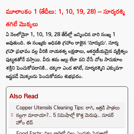
మూలాంకం 1 (తేదీలు: 1, 10, 19, 28) – సూర్యరశ్మి
తగిలే మొక్కలు
ఏ నెలలోనైనా 1, 10, 19, 28 తేదీల్లో జన్మించిన వారి సంఖ్య 1
అవుతుంది. ఈ సంఖ్యకు అధిపతి గ్రహాల రాజైన ‘సూర్యుడు’. సూర్య
గ్రహ ప్రభావం వల్ల వీరికి నాయకత్వ లక్షణాలు, ఆకర్షణీయమైన వ్యక్తిత్వం
పుట్టుకతోనే వస్తాయి. వీరు తమ ఇల్లు లేదా పని చేసే చోట సానుకూల
శక్తిని పెంచుకోవడానికి.. చక్కగా ఎండ తగిలే, సూర్యరశ్మిని ఎక్కువగా
ఇష్టపడే మొక్కలను పెంచుకోవడం శుభప్రదం.
Also Read
Copper Utensils Cleaning Tips: రాగి, ఇత్తడి పాత్రలు
నల్లగా మారాయా?.. 5 నిమిషాల్లో కొత్త మెరుపు.. సూపర్
హోం టిప్
Food Facts: చిల్లు గారెలో చిల్లు ఎందుకు పెడతారో