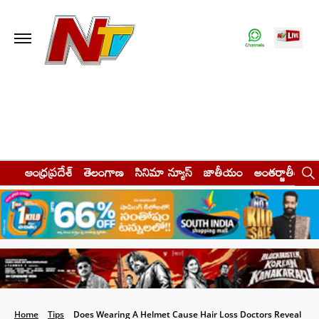
ఆంధ్రప్రదేశ్
తెలంగాణ
సినిమా న్యూస్
జాతీయం
అంతర్జాతీయం
Home
Tips
Does Wearing A Helmet Cause Hair Loss Doctors Reveal