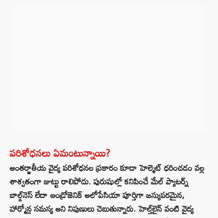
పరిశోధనలు ఏమంటున్నాయి?
అంతర్జాతీయ వైద్య పరిశోధనల ప్రకారం కూడా హెల్మెట్ ధరించడం వల్ల
శాశ్వతంగా జుట్టు రాలిపోదు. పురుషుల్లో కనిపించే మేల్ ప్యాటర్న్
బాల్డ్‌నెస్ లేదా ఆండ్రోజెనిక్ అలోపేసియా పూర్తిగా జన్యుపరమైన,
హార్మోన్ల సమస్య అని నిపుణులు చెబుతున్నారు. హెల్త్‌లైన్‌ వంటి వైద్య