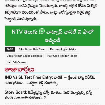
సమస్యలు రావని వైద్యులు చెబుతున్నారు. కాబట్టి భద్రత కోసం హెల్మెట్
తప్పనిసరిగా ధరించడంతో పాటు, జుట్టు ఆరోగ్యంపైనా సరైన శ్రద్ధ
పెట్టాలని సూచిస్తున్నారు..
NTV తెలుగు
వాట్సాప్ ఛానల్ ని ఫాలో
అవ్వండి
TAGS
Bike Riders Hair Care
Dermatologist Advice
Does Helmet Cause Baldness
Hair Care Tips for Riders
Hair Fall Causes
తాజావార్తలు
IND Vs SL Test Free Entry: భారత్ – శ్రీలంక టెస్టు సిరీస్‌కు
ఉచిత ప్రవేశం.. ఎవరైనా వెళ్లి చూడొచ్చు..
Story Board: కమ్మేస్తున్న డ్రగ్స్ భూతం.. మన విద్యార్థుల్ని డ్రగ్స్
నుంచి ఎలా కాపాడుకోవాలి..?