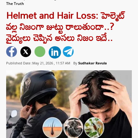
The Truth
Helmet and Hair Loss: హెల్మెట్
వల్ల నిజంగా జుట్టు రాలుతుందా..?
వైద్యులు చెప్పిన అసలు నిజం ఇదే..
Published Date :May 21, 2026 ,
11:57 AM
By
Sudhakar Ravula