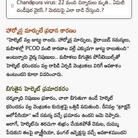
Chandipura virus: 22 మంది చిన్నారులు మృతి.. ఏమిటి
చండీపుర వైరస్.? మెదడుపై ఎలా దాడి చేస్తుంది.?
హార్మోన్ల మార్పులే ప్రధాన కారణం
“హెల్మెట్ వల్ల జుట్టు రాలదు. హార్మోన్ల మార్పులు, థైరాయిడ్ సమస్యలు,
మహిళల్లో PCOD వంటి కారణాల వల్లే ఎక్కువగా జుట్టు రాలుతుంది”
అంటున్నారు వైద్య నిపుణులు.. మహిళలు బిగుతైన పోనీటెయిల్స్‌తో
హెల్మెట్ ధరించడం వల్ల రాపిడి ఏర్పడి వెంట్రుకలు విరిగే అవకాశం
ఉంటుందని కూడా వివరించారు.
బిగుతైన హెల్మెట్ ప్రమాదకరం
చర్మవ్యాధి నిపుణుల ప్రకారం, చాలా బిగుతుగా ఉండే హెల్మెట్
ధరించడం వల్ల వెంట్రుకల కుదుళ్లపై ఒత్తిడి పడుతుంది. దీనివల్ల “ట్రాక్షన్
అలోపేసియా” అనే సమస్య వచ్చే ప్రమాదం ఉందని ఆమె చెప్పారు.
అలాగే, హెల్మెట్‌ను తరచుగా శుభ్రం చేయకపోతే చెమట, దుమ్ము
పేరుకుని తలపై బ్యాక్టీరియా, ఫంగల్ ఇన్ఫెక్షన్లు వచ్చే అవకాశముందని