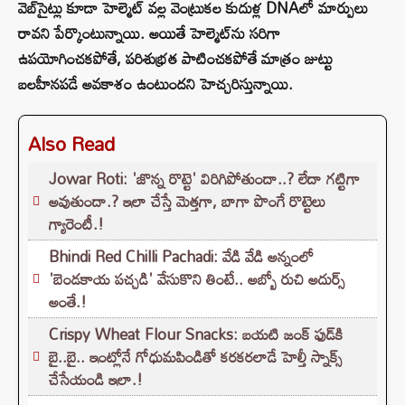
వెబ్‌సైట్లు కూడా హెల్మెట్ వల్ల వెంట్రుకల కుదుళ్ల DNAలో మార్పులు
రావని పేర్కొంటున్నాయి. అయితే హెల్మెట్‌ను సరిగా
ఉపయోగించకపోతే, పరిశుభ్రత పాటించకపోతే మాత్రం జుట్టు
బలహీనపడే అవకాశం ఉంటుందని హెచ్చరిస్తున్నాయి.
Also Read
Jowar Roti: 'జొన్న రొట్టె' విరిగిపోతుందా..? లేదా గట్టిగా
అవుతుందా.? ఇలా చేస్తే మెత్తగా, బాగా పొంగే రొట్టెలు
గ్యారెంటీ.!
Bhindi Red Chilli Pachadi: వేడి వేడి అన్నంలో
'బెండకాయ పచ్చడి' వేసుకొని తింటే.. అబ్బో రుచి అదుర్స్
అంతే.!
Crispy Wheat Flour Snacks: బయటి జంక్ ఫుడ్‌కి
బై..బై.. ఇంట్లోనే గోధుమపిండితో కరకరలాడే హెల్తీ స్నాక్స్
చేసేయండి ఇలా.!