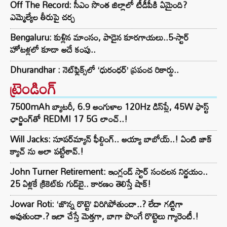
Off The Record: సీఎం సొంత జిల్లాలో టీడీపీకి ఏమైంది?
ఎమ్మెల్యేల తీరుపై చర్చ
Bengaluru: కుళ్లిన మాంసం, పాడైన కూరగాయలు..5-స్టార్
హోటళ్లలో కూడా అదే కంపు..
Dhurandhar : నెట్‌ఫ్లిక్స్‌లో ‘ధురంధర్’ ప్రపంచ రికార్డు..
ట్రెండింగ్‌
7500mAh బ్యాటరీ, 6.9 అంగుళాల 120Hz డిస్‌ప్లే, 45W ఫాస్ట్
ఛార్జింగ్‌తో REDMI 17 5G లాంచ్..!
Will Jacks: సూపర్‌మ్యాన్ ఫీల్డింగ్.. అయ్యా బాబోయ్..! ఏంటి జాక్
క్యాచ్ ను అలా పట్టేశావ్.!
John Turner Retirement: ఇంగ్లండ్ స్టార్ సంచలన నిర్ణయం..
25 ఏళ్లకే క్రికెట్‌కు గుడ్‌బై.. కారణం తెలిస్తే షాక్!
Jowar Roti: ‘జొన్న రొట్టె’ విరిగిపోతుందా..? లేదా గట్టిగా
అవుతుందా.? ఇలా చేస్తే మెత్తగా, బాగా పొంగే రొట్టెలు గ్యారెంటీ.!