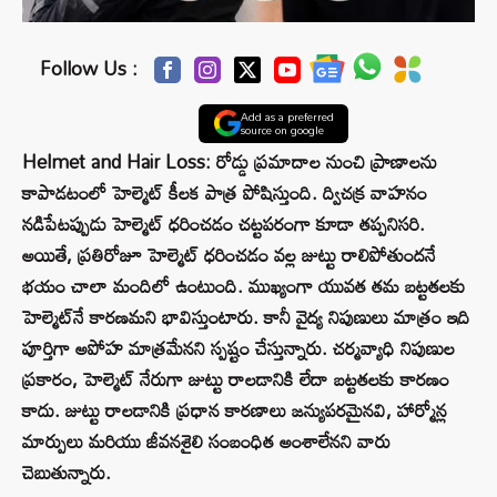
Follow Us :
Add as a preferred
source on google
Helmet and Hair Loss: రోడ్డు ప్రమాదాల నుంచి ప్రాణాలను
కాపాడటంలో హెల్మెట్ కీలక పాత్ర పోషిస్తుంది. ద్విచక్ర వాహనం
నడిపేటప్పుడు హెల్మెట్ ధరించడం చట్టపరంగా కూడా తప్పనిసరి.
అయితే, ప్రతిరోజూ హెల్మెట్ ధరించడం వల్ల జుట్టు రాలిపోతుందనే
భయం చాలా మందిలో ఉంటుంది. ముఖ్యంగా యువత తమ బట్టతలకు
హెల్మెట్‌నే కారణమని భావిస్తుంటారు. కానీ వైద్య నిపుణులు మాత్రం ఇది
పూర్తిగా అపోహ మాత్రమేనని స్పష్టం చేస్తున్నారు. చర్మవ్యాధి నిపుణుల
ప్రకారం, హెల్మెట్ నేరుగా జుట్టు రాలడానికి లేదా బట్టతలకు కారణం
కాదు. జుట్టు రాలడానికి ప్రధాన కారణాలు జన్యుపరమైనవి, హార్మోన్ల
మార్పులు మరియు జీవనశైలి సంబంధిత అంశాలేనని వారు
చెబుతున్నారు.