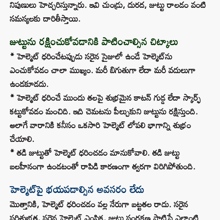
నిపుణులు హెచ్చరిస్తున్నారు. ఇవి చుండ్రు, దురద, జుట్టు రాలడం వంటి
సమస్యలకు దారితీస్తాయి.
జుట్టును రక్షించుకోవడానికి పాటించాల్సిన చిట్కాలు
* హెల్మెట్ ధరించేటప్పుడు సరైన సైజులో ఉండే హెల్మెట్‌ను
ఎంచుకోవడం చాలా ముఖ్యం. మరీ బిగుతుగా లేదా మరీ వదులుగా
ఉండకూడదు.
* హెల్మెట్ ధరించే ముందు తలపై శుభ్రమైన కాటన్ గుడ్డ లేదా స్కార్ఫ్
కట్టుకోవడం మంచిది. ఇది చెమటను పీల్చుకుని జుట్టును రక్షిస్తుంది.
అలాగే వారానికి కనీసం ఒకసారి హెల్మెట్ లోపలి భాగాన్ని శుభ్రం
చేయాలి.
* తడి జుట్టుతో హెల్మెట్ ధరించడం మానుకోవాలి. తడి జుట్టు
బలహీనంగా ఉండటంతో రాపిడి కారణంగా త్వరగా విరిగిపోతుంది.
హెల్మెట్‌పై భయపడాల్సిన అవసరం లేదు
మొత్తానికి, హెల్మెట్ ధరించడం వల్ల నేరుగా బట్టతల రాదు. సరైన
పరిశుభ్రత, సరైన హెల్మెట్ ఎంపిక, జుట్టు సంరక్షణ పాటిస్తే ఎలాంటి