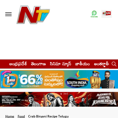
ఆంధ్రప్రదేశ్
తెలంగాణ
సినిమా న్యూస్
జాతీయం
అంతర్జాతీయం
Home
Food
Crab Biryani Recipe Telugu