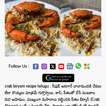
Follow Us :
Add as a preferred
source on google
crab biryani recipe telugu : సీఫుడ్ అనగానే చాలామందికి చేపలు
లేదా రొయ్యలు మాత్రమే గుర్తొస్తాయి. కానీ, పీతలతో చేసే వంటకాల
రుచి అమోఘం. ముఖ్యంగా మసాలాలు దట్టించిన పీతల బిర్యానీ (Crab
Biryani) ఉంటే ఆ మజాయే వేరు. సాధారణంగా హోటల్స్‌లో మాత్రమే