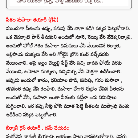
నూనె లేకుండా క్రిస్పీ, హెల్తీ వెజిటెబుల్ చిప్స్ రెడీ..
పీతల మసాలా తయారీ (గ్రేవీ)
ముందుగా పీతలను ఉప్పు, పసుపు వేసి బాగా కడిగి పక్కన పెట్టుకోవాలి.
ఒక వెడల్పాటి పాన్ తీసుకుని అందులో నూనె, నెయ్యి వేసి వేడెక్కనివ్వాలి.
అందులో హోల్ గరం మసాలా దినుసులు వేసి వేయించిన తర్వాత,
ఉల్లిపాయ ముక్కలు వేసి అవి గోల్డెన్ బ్రౌన్ కలర్ వచ్చేవరకు
వేయించాలి. ఆపై అల్లం వెల్లుల్లి పేస్ట్ వేసి పచ్చి వాసన పోయే వరకు
వేయించి, టమోటా ముక్కలు, పచ్చిమిర్చి వేసి మెత్తగా ఉడికించాలి.
ఇప్పుడు ఇందులో కారం, ధనియాల పొడి, పసుపు, గరం మసాలా ,
తగినంత ఉప్పు వేసి కలపాలి. మసాలా వేగాక శుభ్రం చేసిన పీతలను
అందులో వేసి, మసాలా అంతా పీతలకు పట్టేలా ఐదు నిమిషాలు
మగ్గించాలి. అర కప్పు నీళ్లు పోసి మూత పెట్టి పీతలను ముప్పావు వంతు
ఉడికించి పక్కన పెట్టుకోవాలి.
బిర్యానీ రైస్ తయారీ , దమ్ చేయడం
మరోవైపు బాస్మతీ బియ్యాన్ని అరగంట పాటు నానబెట్టుకోవాలి. ఎసరు