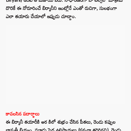
దొరికే ఈ నోరూరించే బిర్యానీని ఇంట్లోనే ఎంతో రుచిగా, సులభంగా
ఎలా తయారు చేయాలో ఇప్పుడు చూద్దాం.
కావలసిన పదార్థాలు
ఈ బిర్యానీ తయారీకి అర కిలో శుభ్రం చేసిన పీతలు, రెండు కప్పుల
బాస్మతీ బియ్యం, మూడు పెద్ద ఉల్లిపాయలు (సన్నగా తరిగినవి), రెండు