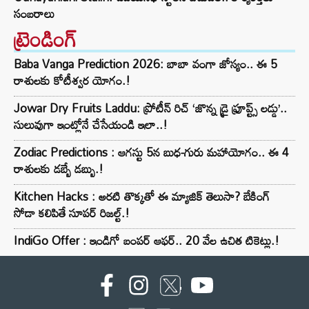
సంబరాలు
ట్రెండింగ్‌
Baba Vanga Prediction 2026: బాబా వంగా జోస్యం.. ఈ 5
రాశులకు కోటీశ్వర యోగం.!
Jowar Dry Fruits Laddu: ప్రోటీన్ రిచ్ ‘జొన్న డ్రై ఫ్రూప్ట్స్ లడ్డు’..
సులువుగా ఇంట్లోనే చేసేయండి ఇలా..!
Zodiac Predictions : ఆగస్టు 5న బుధ-గురు మహాయోగం.. ఈ 4
రాశులకు డబ్బే డబ్బు.!
Kitchen Hacks : అరటి తొక్కతో ఈ మ్యాజిక్ తెలుసా? బేకింగ్
సోడా కలిపితే సూపర్ రిజల్ట్.!
IndiGo Offer : ఇండిగో బంపర్ ఆఫర్.. 20 వేల ఉచిత టికెట్లు.!