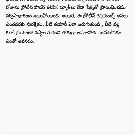
రోజును ప్రోటీన్ పౌడర్ కలిపిన స్మూతీలు లేదా షేక్స్‌తో ప్రారంభించడం
సర్వసాధారణం అయిపోయింది. అయితే, ఈ ప్రోటీన్ సప్లిమెంట్స్ అసలు
ఎంతవరకు సురక్షితం, వీటి తయారీ ఎలా జరుగుతుంది , వీటి వల్ల
కలిగే ప్రయోజన నష్టాల గురించి లోతుగా అవగాహన పెంచుకోవడం
ఎంతో అవసరం.