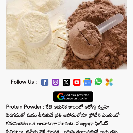
Follow Us :
Add as a preferred
source on google
Protein Powder : నేటి ఆధునిక కాలంలో ఆరోగ్య స్పృహ
పెరగడంతో మనం తీసుకునే ప్రతి ఆహారంలోనూ ప్రోటీన్ ఎంతుందో
గమనించడం ఒక అలవాటుగా మారింది. ముఖ్యంగా ఫిట్‌నెస్
ప్రేమికులు, జిమ్‌కు వెళ్లే యువత , బరువు తగ్గాలనుకునే వారు తమ