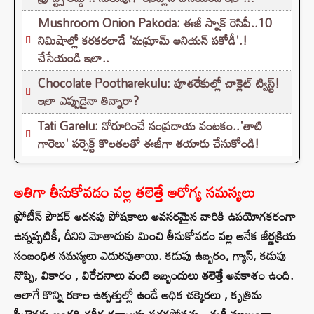
Mushroom Onion Pakoda: ఈజీ స్నాక్ రెసిపీ..10
నిమిషాల్లో కరకరలాడే 'మష్రూమ్ ఆనియన్ పకోడీ'.!
చేసేయండి ఇలా..
Chocolate Pootharekulu: పూతరేకుల్లో చాక్లెట్ ట్విస్ట్!
ఇలా ఎప్పుడైనా తిన్నారా?
Tati Garelu: నోరూరించే సంప్రదాయ వంటకం..'తాటి
గారెలు' పర్ఫెక్ట్ కొలతలతో ఈజీగా తయారు చేసుకోండి!
అతిగా తీసుకోవడం వల్ల తలెత్తే ఆరోగ్య సమస్యలు
ప్రోటీన్ పౌడర్ అదనపు పోషకాలు అవసరమైన వారికి ఉపయోగకరంగా
ఉన్నప్పటికీ, దీనిని మోతాదుకు మించి తీసుకోవడం వల్ల అనేక జీర్ణక్రియ
సంబంధిత సమస్యలు ఎదురవుతాయి. కడుపు ఉబ్బరం, గ్యాస్, కడుపు
నొప్పి, వికారం , విరేచనాలు వంటి ఇబ్బందులు తలెత్తే అవకాశం ఉంది.
అలాగే కొన్ని రకాల ఉత్పత్తుల్లో ఉండే అధిక చక్కెరలు , కృత్రిమ