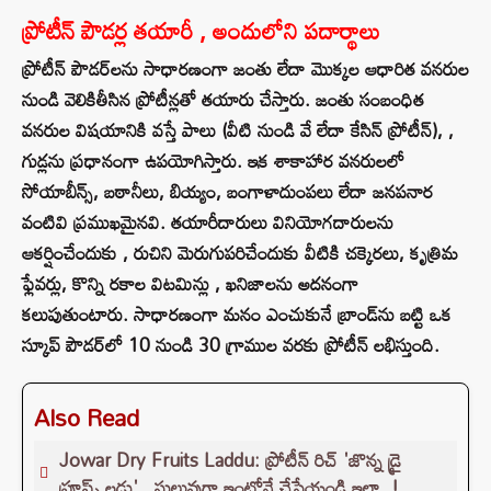
ప్రోటీన్ పౌడర్ల తయారీ , అందులోని పదార్థాలు
ప్రోటీన్ పౌడర్‌లను సాధారణంగా జంతు లేదా మొక్కల ఆధారిత వనరుల
నుండి వెలికితీసిన ప్రోటీన్లతో తయారు చేస్తారు. జంతు సంబంధిత
వనరుల విషయానికి వస్తే పాలు (వీటి నుండి వే లేదా కేసిన్ ప్రోటీన్), ,
గుడ్లను ప్రధానంగా ఉపయోగిస్తారు. ఇక శాకాహార వనరులలో
సోయాబీన్స్, బఠానీలు, బియ్యం, బంగాళాదుంపలు లేదా జనపనార
వంటివి ప్రముఖమైనవి. తయారీదారులు వినియోగదారులను
ఆకర్షించేందుకు , రుచిని మెరుగుపరిచేందుకు వీటికి చక్కెరలు, కృత్రిమ
ఫ్లేవర్లు, కొన్ని రకాల విటమిన్లు , ఖనిజాలను అదనంగా
కలుపుతుంటారు. సాధారణంగా మనం ఎంచుకునే బ్రాండ్‌ను బట్టి ఒక
స్కూప్ పౌడర్‌లో 10 నుండి 30 గ్రాముల వరకు ప్రోటీన్ లభిస్తుంది.
Also Read
Jowar Dry Fruits Laddu: ప్రోటీన్ రిచ్ 'జొన్న డ్రై
ఫ్రూప్ట్స్ లడ్డు'.. సులువుగా ఇంట్లోనే చేసేయండి ఇలా..!