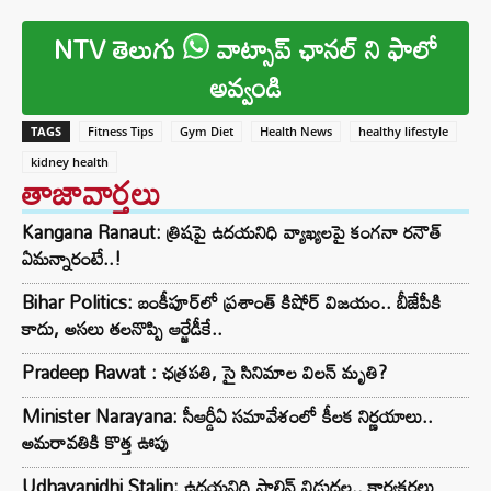
NTV తెలుగు
వాట్సాప్ ఛానల్ ని ఫాలో
అవ్వండి
TAGS
Fitness Tips
Gym Diet
Health News
healthy lifestyle
kidney health
తాజావార్తలు
Kangana Ranaut: త్రిషపై ఉదయనిధి వ్యాఖ్యలపై కంగనా రనౌత్
ఏమన్నారంటే..!
Bihar Politics: బంకీపూర్‌లో ప్రశాంత్ కిషోర్ విజయం.. బీజేపీకి
కాదు, అసలు తలనొప్పి ఆర్జేడీకే..
Pradeep Rawat : ఛత్రపతి, సై సినిమాల విలన్ మృతి?
Minister Narayana: సీఆర్డీఏ సమావేశంలో కీలక నిర్ణయాలు..
అమరావతికి కొత్త ఊపు
Udhayanidhi Stalin: ఉదయనిధి స్టాలిన్ విడుదల.. కార్యకర్తలు