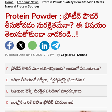
Home
Trending News
Protein Powder Safety Benefits Side Effects
Natural Protein Sources
Protein Powder : ప్రోటీన్ పౌడర్
తీసుకోవడం సురక్షితమేనా? ఈ విషయం
తెలుసుకోకుండా వాడకండి..!
Published Date :June 8, 2026 ,
7:17 PM
By
Gogikar Sai Krishna
ప్రోటీన్ పౌడర్ ఎలా తయారవుతుంది? అందులో ఏముంటాయి?
అతిగా తీసుకుంటే కిడ్నీలు, జీర్ణవ్యవస్థపై ప్రభావమా?
నిపుణులు చెప్పే సురక్షిత వినియోగ మార్గదర్శకాలు
ఇంట్లోనే దొరికే సహజ ప్రోటీన్ వనరులు ఇవే