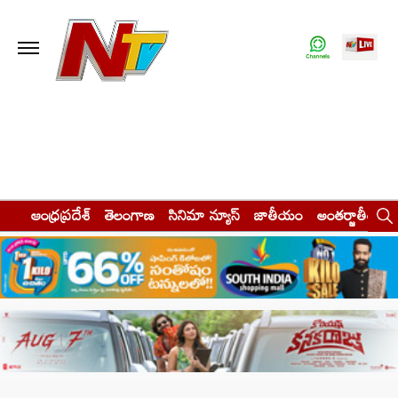
ఆంధ్రప్రదేశ్
తెలంగాణ
సినిమా న్యూస్
జాతీయం
అంతర్జాతీయం