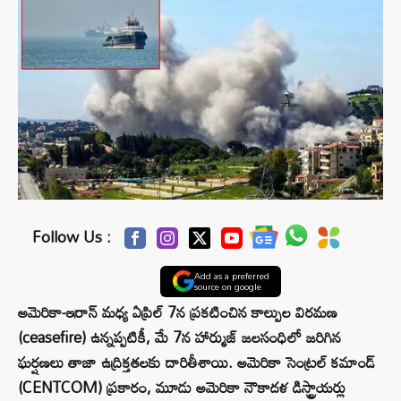
Follow Us :
Add as a preferred
source on google
అమెరికా-ఇరాన్ మధ్య ఏప్రిల్ 7న ప్రకటించిన కాల్పుల విరమణ
(ceasefire) ఉన్నప్పటికీ, మే 7న హార్ముజ్ జలసంధిలో జరిగిన
ఘర్షణలు తాజా ఉద్రిక్తతలకు దారితీశాయి. అమెరికా సెంట్రల్ కమాండ్
(CENTCOM) ప్రకారం, మూడు అమెరికా నౌకాదళ డిస్ట్రాయర్లు