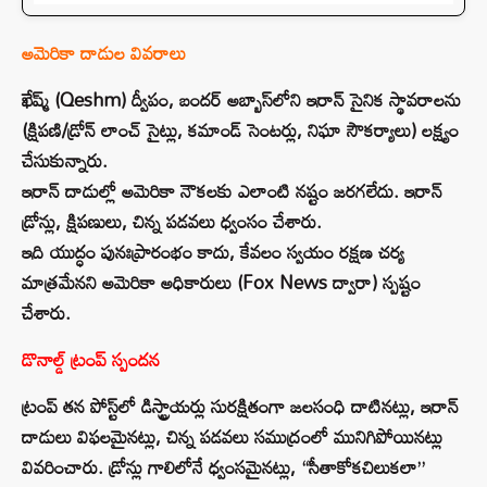
అమెరికా దాడుల వివరాలు
ఖేష్మ్ (Qeshm) ద్వీపం, బందర్ అబ్బాస్‌లోని ఇరాన్ సైనిక స్థావరాలను
(క్షిపణి/డ్రోన్ లాంచ్ సైట్లు, కమాండ్ సెంటర్లు, నిఘా సౌకర్యాలు) లక్ష్యం
చేసుకున్నారు.
ఇరాన్ దాడుల్లో అమెరికా నౌకలకు ఎలాంటి నష్టం జరగలేదు. ఇరాన్
డ్రోన్లు, క్షిపణులు, చిన్న పడవలు ధ్వంసం చేశారు.
ఇది యుద్ధం పునఃప్రారంభం కాదు, కేవలం స్వయం రక్షణ చర్య
మాత్రమేనని అమెరికా అధికారులు (Fox News ద్వారా) స్పష్టం
చేశారు.
డొనాల్డ్ ట్రంప్ స్పందన
ట్రంప్ తన పోస్ట్‌లో డిస్ట్రాయర్లు సురక్షితంగా జలసంధి దాటినట్లు, ఇరాన్
దాడులు విఫలమైనట్లు, చిన్న పడవలు సముద్రంలో మునిగిపోయినట్లు
వివరించారు. డ్రోన్లు గాలిలోనే ధ్వంసమైనట్లు, “సీతాకోకచిలుకలా”