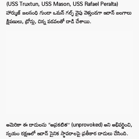
(USS Truxtun, USS Mason, USS Rafael Peralta)
హార్ముజ్ జలసంధి గుండా ఒమన్ గల్ఫ్ వైపు వెళ్తుండగా ఇరాన్ బలగాలు
క్షిపణులు, డ్రోన్లు, చిన్న పడవలతో దాడి చేశాయి.
అమెరికా ఈ దాడులను “అప్రకటిత” (unprovoked) అని అభివర్ణించి,
స్వయం రక్షణలో ఇరాన్ సైనిక స్థావరాలపై ప్రతీకార దాడులు చేసింది.