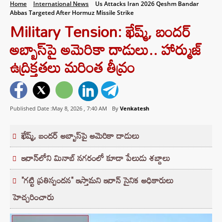
Home
International News
Us Attacks Iran 2026 Qeshm Bandar
Abbas Targeted After Hormuz Missile Strike
Military Tension: ఖేష్మ్, బందర్
అబ్బాస్‌పై అమెరికా దాడులు.. హార్ముజ్
ఉద్రిక్తతలు మరింత తీవ్రం
Published Date :May 8, 2026 ,
7:40 AM
By
Venkatesh
ఖేష్మ్, బందర్ అబ్బాస్‌పై అమెరికా దాడులు
ఇరాన్‌లోని మినాబ్ నగరంలో కూడా పేలుడు శబ్దాలు
"గట్టి ప్రతిస్పందన" ఇస్తామని ఇరాన్ సైనిక అధికారులు
హెచ్చరించారు