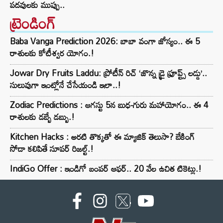
పదవులకు ముప్పు..
ట్రెండింగ్‌
Baba Vanga Prediction 2026: బాబా వంగా జోస్యం.. ఈ 5
రాశులకు కోటీశ్వర యోగం.!
Jowar Dry Fruits Laddu: ప్రోటీన్ రిచ్ ‘జొన్న డ్రై ఫ్రూప్ట్స్ లడ్డు’..
సులువుగా ఇంట్లోనే చేసేయండి ఇలా..!
Zodiac Predictions : ఆగస్టు 5న బుధ-గురు మహాయోగం.. ఈ 4
రాశులకు డబ్బే డబ్బు.!
Kitchen Hacks : అరటి తొక్కతో ఈ మ్యాజిక్ తెలుసా? బేకింగ్
సోడా కలిపితే సూపర్ రిజల్ట్.!
IndiGo Offer : ఇండిగో బంపర్ ఆఫర్.. 20 వేల ఉచిత టికెట్లు.!