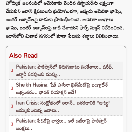
హోర్ముజ్ జలసంధిలో అమెరికాకు చెందిన డిస్ట్రాయర్‌ను లక్ష్యంగా
చేసుకుని ఇరాన్ క్షిపణులను ప్రయోగించగా, ఇప్పుడు అమెరికా ఖాషెం,
బందర్ అబ్బాస్‌లపై దాడులు ప్రారంభించింది. అమెరికా బలగాలు
ఖాషెం, బందర్ అబ్బాస్‌లపై దాడి చేశాయని ఫాక్స్ న్యూస్ నివేదించింది.
ఇరాన్‌లోని మినాబ్ నగరంలో కూడా పేలుడు శబ్దాలు వినిపించాయి.
Also Read
Pakistan: పాకిస్తాన్‌లో తిరుగుబాటు సంకేతాలు.. షరీఫ్,
జర్దారీ పదవులకు ముప్పు..
Sheikh Hasina: షేక్ హసీనా ప్రెస్‌మీట్‌పై బంగ్లాదేశ్
అభ్యంతరం.. భారత్ రియాక్షన్ ఇదే!
Iran Crisis: సంక్షోభంలో ఇరాన్.. బతకడానికి ‘‘జుట్టు’’
అమ్ముకుంటున్న జనాలు..
Pakistan: పీఓకేపై వార్తలు.. అల్ జజీరాపై పాకిస్తాన్
ఆంక్షలు..