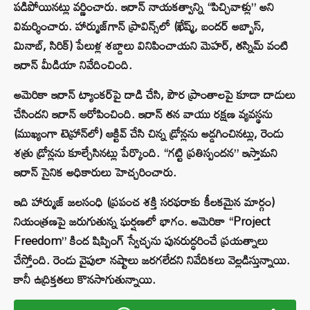
పడిపోయినట్లు వర్ణించారు. ఇరాన్ నాయకత్వాన్ని “పిచ్చివాళ్లు” అని
విమర్శించారు. హార్ముజ్‌గాన్ ప్రావిన్స్‌లో (ఖేష్మ్, బందర్ అబ్బాస్,
మినాబ్, సిరిక్) పేలుళ్ల శబ్దాలు వినిపించాయని మెహర్, తస్నిమ్ వంటి
ఇరాన్ మీడియా నివేదించింది.
అమెరికా ఇరాన్ ట్యాంకర్‌పై దాడి చేసి, పౌర ప్రాంతాలపై కూడా దాడులు
చేసిందని ఇరాన్ ఆరోపించింది. ఇరాన్ తన వాయు రక్షణ వ్యవస్థను
(ముఖ్యంగా టెహ్రాన్‌లో) ఆక్టివ్ చేసి చిన్న డ్రోన్లను అడ్డగించినట్లు, రెండు
శత్రు డ్రోన్లను కూల్చేసినట్లు పేర్కొంది. “గట్టి ప్రతిస్పందన” ఇస్తామని
ఇరాన్ సైనిక అధికారులు హెచ్చరించారు.
ఇది హార్ముజ్ జలసంధి (ప్రపంచ శక్తి సరఫరాకు కీలకమైన మార్గం)
నియంత్రణపై జరుగుతున్న ఘర్షణలో భాగం. అమెరికా “Project
Freedom” కింద షిప్పింగ్ స్వేచ్ఛను పునరుద్ధరించే ప్రయత్నాలు
చేస్తోంది. రెండు వైపులా నష్టాలు జరగలేదని నివేదికలు వెల్లడిస్తున్నాయి.
కానీ ఉద్రిక్తతలు కొనసాగుతున్నాయి.