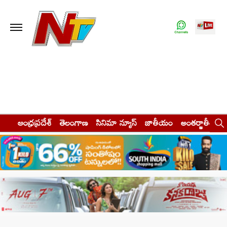
ఆంధ్రప్రదేశ్
తెలంగాణ
సినిమా న్యూస్
జాతీయం
అంతర్జాతీయం