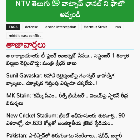
NTV తెలుగు
వాట్సాప్ ఛానల్ ని ఫాలో
అవ్వండి
TAGS
defense
drone interception
Hormuz Strait
Iran
middle east conflict
తాజావార్తలు
ఆ కార్యాలయాలకు టీ ఫైబర్ ఇంటర్నెట్ సేవలు.. సెప్టెంబర్ 1 తర్వాత
బిల్లులు చెల్లించొద్దు: మంత్రి శ్రీధర్ బాబు
Sunil Gavaskar: రహానే రిటైర్మెంట్‌పై గవాస్కర్ భావోద్వేగ
వ్యాఖ్యలు.. దక్కాల్సిన గుర్తింపు ఎప్పుడూ దక్కలేదు..!
MK Stalin: ‘డమ్మీ సీఎం.. రీల్స్ క్రియేటర్’.. విజయ్‌పై స్టాలిన్ తీవ్ర
విమర్శలు
New Cricket Stadium: క్రికెట్ అభిమానులకు శుభవార్త.. 90
ఎకరాల్లో, రూ.633 కోట్లతో అంతర్జాతీయ క్రికెట్ స్టేడియం..
Pakistan: పాకిస్తాన్‌లో తిరుగుబాటు సంకేతాలు.. షరీఫ్, జర్దారీ