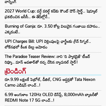
వార్నింగ్
2027 World Cup: వన్డే వరల్డ్ కప్‌కు కౌంట్ డౌన్ స్టార్ట్.. షెడ్యూల్
ప్రకటించిన ఐసీసీ.. ఈ తేదీల్లోనే..
Burning of Ganja: రూ. 3.50 కోట్ల విలువైన గంజాయి దహనం..
ఎక్కడంటే..
UPI Charges Bill: UPI చెల్లింపులపై ఛార్జీలకు గ్రీన్ సిగ్నల్..
లోక్‌సభలో కీలక బిల్లు ఆమోదం
The Paradise Teaser Review: నాని ‘ది ప్యారడైజ్’ టీజర్
రివ్యూ.. మాస్ అవతార్‌తో రచ్చ చేసిన న్యాచురల్ స్టార్!
ట్రెండింగ్‌
రూ.9.99 లక్షలకే పెట్రోల్, డీజిల్, CNG ఆప్షన్లతో Tata Nexon
Camo ఎడిషన్ లాంచ్..!
6.99 అంగుళాల 120Hz OLED డిస్‌ప్లే, 8,000mAh బ్యాటరీతో
REDMI Note 17 5G లాంచ్..!