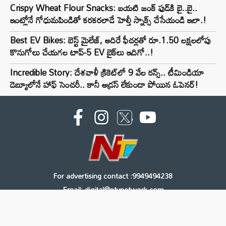
Crispy Wheat Flour Snacks: బయటి జంక్ ఫుడ్‌కి బై..బై..
ఇంట్లోనే గోధుమపిండితో కరకరలాడే హెల్తీ స్నాక్స్ చేసేయండి ఇలా.!
Best EV Bikes: బెస్ట్ మైలేజ్, అదిరే ఫీచర్లతో రూ.1.50 లక్షలలోపు
కొనుగోలు చేయగల టాప్-5 EV బైక్‌లు ఇదిగో..!
Incredible Story: దేశవాళీ క్రికెట్‌లో 9 వేల రన్స్.. టీమిండియా
డెబ్యూలోనే హాఫ్ సెంచరీ.. కానీ అడ్రస్ లేకుండా పోయిన ఓపెనర్!
For advertising contact :9949494238
Email: digital@ntvnetwork.com
Copyright © 2000 - 2026 - NTV
About Us
Contact Us
Privacy Policy
Terms & Conditions