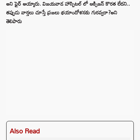
అని ఫైర్ అయ్యారు. విజయవాడ హాస్పిటల్ లో ఆక్సిజన్ కొరత లేదని..
తప్పుడు వార్తలు చూస్తే ప్రజలు భయాందోళనకు గురవ్వరా?అని
తెలిపారు
Also Read