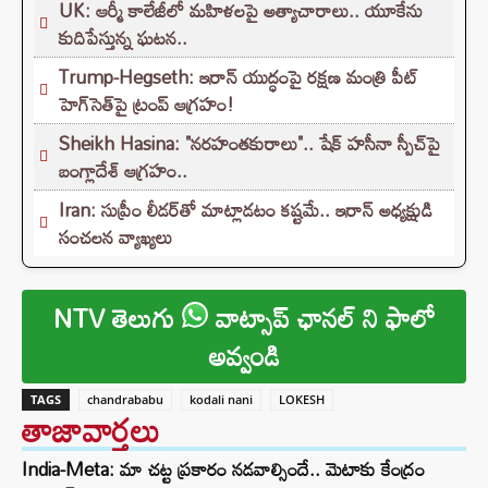
UK: ఆర్మీ కాలేజీలో మహిళలపై అత్యాచారాలు.. యూకేను
కుదిపేస్తున్న ఘటన..
Trump-Hegseth: ఇరాన్ యుద్ధంపై రక్షణ మంత్రి పీట్
హెగ్‌సెత్‌‌పై ట్రంప్ ఆగ్రహం!
Sheikh Hasina: "నరహంతకురాలు".. షేక్ హసీనా స్పీచ్‌పై
బంగ్లాదేశ్ ఆగ్రహం..
Iran: సుప్రీం లీడర్‌తో మాట్లాడటం కష్టమే.. ఇరాన్ అధ్యక్షుడి
సంచలన వ్యాఖ్యలు
NTV తెలుగు
వాట్సాప్ ఛానల్ ని ఫాలో
అవ్వండి
TAGS
chandrababu
kodali nani
LOKESH
తాజావార్తలు
India-Meta: మా చట్ట ప్రకారం నడవాల్సిందే.. మెటాకు కేంద్రం