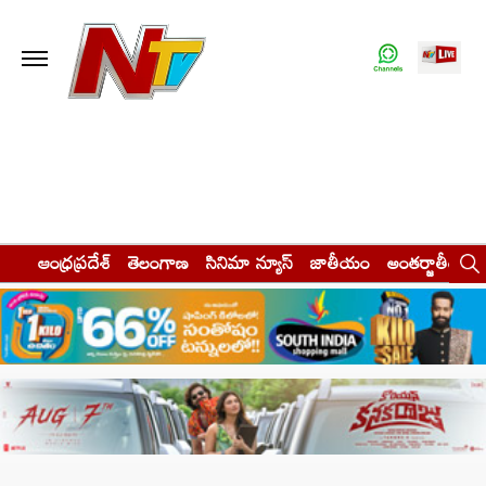
ఆంధ్రప్రదేశ్
తెలంగాణ
సినిమా న్యూస్
జాతీయం
అంతర్జాతీయం