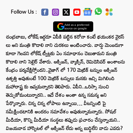
Follow Us :
Add as a preferred
source on google
చంద్రబాబు, లోకేష్ ఇద్దరూ ఏపీకి పట్టిన కరోనా కంటే భయంకర వైరస్
లు అని మంత్రి కొడాలి నాని చురకలు అంటించారు. వార్డు మెంబరుగా
కూడా గెలవని లోకేష్ ట్వీట్లకు ఏం సమాధానం చెబుతామని మంత్రి
కొడాలి నాని సెటైర్ వేశారు. ఆక్సిజన్, వ్యాక్సిన్, రెమిడెసివర్ అంశాలను
కేంద్రం పర్యవేక్షిస్తోందని..వైజాగ్ లో 170 మెట్రిక్ టన్నుల ఆక్సిజన్
ఉత్పత్తి అవుతుంటే 100 మెట్రిక్ టన్నులు మనకు ఇచ్చి మిగిలింది
మహారాష్ట్ర కు ఇవ్వమన్నారని తెలిపారు. ఏపీని..ఒరిస్సా నుంచి
తెచ్చుకోమంటున్నారని.. ఇదే దేశం అంతా ఉన్న సమస్య అని
పేర్కొన్నారు. చిన్న చిన్న లోపాలు ఉన్నాయి… వీటన్నింటి పై
సమీక్షించటానికి అందరం సమావేశం అవుతున్నామన్నారు. సోషల్
మీడియా, కొన్ని మీడియా సంస్థలు తప్పుడు ప్రచారం చేస్తున్నాయని..
విజయవాడ హాస్పిటల్ లో ఆక్సిజన్ లేదు అన్న బుద్ధిలేని వాడు ఎవరు?