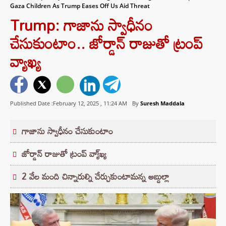
Gaza Children As Trump Eases Off Us Aid Threat
Trump: గాజాను స్వాధీనం
చేసుకుంటాం.. జోర్డాన్ రాజుతో ట్రంప్
వ్యాఖ్య
Published Date :February 12, 2025 ,
11:24 AM
By
Suresh Maddala
గాజాను స్వాధీనం చేసుకుంటాం
జోర్డాన్ రాజుతో ట్రంప్ వ్యా్ఖ్య
2 వేల మంది చిన్నారుల్ని చేర్చుకుంటామన్న అబ్దుల్లా