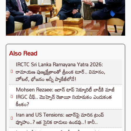
Also Read
IRCTC Sri Lanka Ramayana Yatra 2026:
రామాయణ పుణ్యక్షేత్రాలతో శ్రీలంక టూర్.. విమానం,
హోటల్, భోజనం అన్నీ ప్యాకేజీలోనే!
Mohsen Rezaee: ఇరాన్ టాప్ సెక్యూరిటీ బాడీకి మాజీ
IRGC చీఫ్.. మొహ్సెన్ రెజాయీ నియామకం ఎందుకంత
కీలకం?
Iran and US Tensions: ఇరాన్‌పై మారిన ట్రంప్
వ్యూహం..? ఇక సైనిక దాడులు ఉండవు..! కానీ..