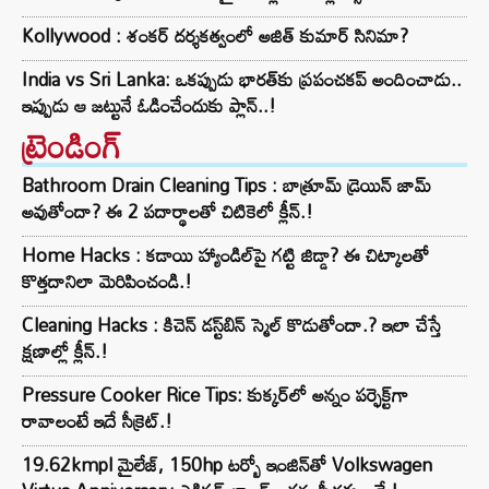
Kollywood : శంకర్ దర్శకత్వంలో అజిత్ కుమార్ సినిమా?
India vs Sri Lanka: ఒకప్పుడు భారత్‌కు ప్రపంచకప్ అందించాడు..
ఇప్పుడు ఆ జట్టునే ఓడించేందుకు ప్లాన్‌..!
ట్రెండింగ్‌
Bathroom Drain Cleaning Tips : బాత్రూమ్ డ్రెయిన్ జామ్
అవుతోందా? ఈ 2 పదార్థాలతో చిటికెలో క్లీన్.!
Home Hacks : కడాయి హ్యాండిల్‌పై గట్టి జిడ్డా? ఈ చిట్కాలతో
కొత్తదానిలా మెరిపించండి.!
Cleaning Hacks : కిచెన్ డస్ట్‌బిన్ స్మెల్ కొడుతోందా.? ఇలా చేస్తే
క్షణాల్లో క్లీన్.!
Pressure Cooker Rice Tips: కుక్కర్‌లో అన్నం పర్ఫెక్ట్‌గా
రావాలంటే ఇదే సీక్రెట్.!
19.62kmpl మైలేజ్, 150hp టర్బో ఇంజిన్‌తో Volkswagen