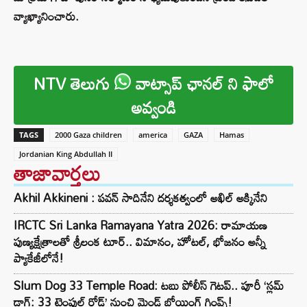
వ్యాఖ్యానించారు.
NTV తెలుగు
వాట్సాప్ ఛానల్ ని ఫాలో
అవ్వండి
TAGS
2000 Gaza children
america
GAZA
Hamas
Jordanian King Abdullah II
తాజావార్తలు
Akhil Akkineni : పవన్ సాదినేని దర్శకత్వంలో అఖిల్ అక్కినేని
IRCTC Sri Lanka Ramayana Yatra 2026: రామాయణ
పుణ్యక్షేత్రాలతో శ్రీలంక టూర్.. విమానం, హోటల్, భోజనం అన్నీ
ప్యాకేజీలోనే!
Slum Dog 33 Temple Road: టబు పోలీస్ గెటప్.. పూరీ ‘స్లమ్
డాగ్: 33 టెంపుల్ రోడ్’ నుంచి మైండ్ బ్లోయింగ్ గ్లింప్స్!