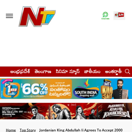
ఆంధ్రప్రదేశ్
తెలంగాణ
సినిమా న్యూస్
జాతీయం
అంతర్జాతీయం
Home
Top Story
Jordanian King Abdullah Ii Agrees To Accept 2000