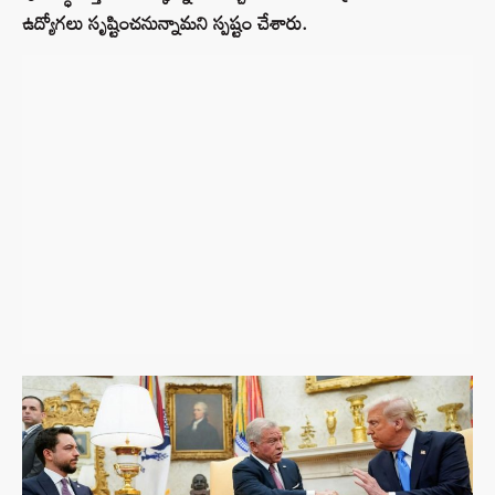
ఉద్యోగలు సృష్టించనున్నామని స్పష్టం చేశారు.