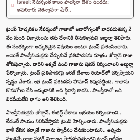
Israel: నేనున్నంత కాలం పాలస్తీనా దేశం ఉండదు:
అమెరికాకు నెతన్యాహూ షాక్..
ట్రంప్ హెచ్చరికల నేపథ్యంలో గాజాలో అనారోగ్యంతో బాధపడుతున్న 2
వేల మంది చిన్నారులను తమ దేశానికి తీసుకెళ్తామని అబ్దుల్లా తెలిపారు.
ఈ సందర్భంగా అద్భుతమైన విషయం అంటూ ట్రంప్ ప్రశంసించారు.
అయితే పాలస్తీనియన్లను చేర్చుకునే ప్రతిపాదనను మాత్రం జోర్డాన్ రాజు
తోసిపుచ్చారు. వారిని అక్కడే ఉంచి గాజాను పునర్ నిర్మించాలని అబ్దుల్లా
పేర్కొన్నారు. ట్రంప్ ప్రతిపాదనపై అరబ్ దేశాలు రియాద్‌లో చర్చిస్తాయని
స్పష్టం చేశారు. ఇక ట్రంప్ ప్రకటనను హమాస్ తప్పుపట్టింది. గాజాను
కొనుగోలు చేసి అమ్మడానికి అది స్థిరాస్తి కాదని.. పాలస్తీనాలో అది
విడదీయలేని భాగం అని తెలిపింది.
పాలస్తీనియన్లకు జోర్డాన్, ఈజిప్ట్‌ దేశాలు ఆశ్రయం కల్పించాలని..
లేదంటే సాయం నిలిపివేస్తానని ట్రంప్ హెచ్చించారు. పాలస్తీనియన్లను
ఖాళీ చేసిన తర్వాతే గాజాను స్వాధీనం చేసుకుంటామని.. అప్పుడు
మాత్రమే గాజా పునర్ నిర్మాణం సాధ్యమవుతుందని ట్రంప్ ఇటీవల