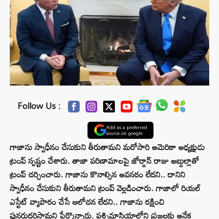
Follow Us :
Add as a preferred
source on google
గాజాను స్వాధీనం చేసుకుని తీరుతామని మరోసారి అమెరికా అధ్యక్షుడు
ట్రంప్ స్పష్టం చేశారు. తాజా పరిణామాలపై జోర్దాన్‌ రాజు అబ్దుల్లాతో
ట్రంప్ చర్చించారు. గాజాను కొనాల్సిన అవసరం లేదని.. దానిని
స్వాధీనం చేసుకుని తీరుతామని ట్రంప్ వెల్లడించారు. గాజాలో రియల్
ఎస్టేట్ వ్యాపారం చేసే ఆలోచన లేదని.. గాజాను రక్షించి
పునరుద్ధరిస్తామని పేర్కొన్నారు. పశ్చిమాసియాలోని ప్రజలకు అనేక