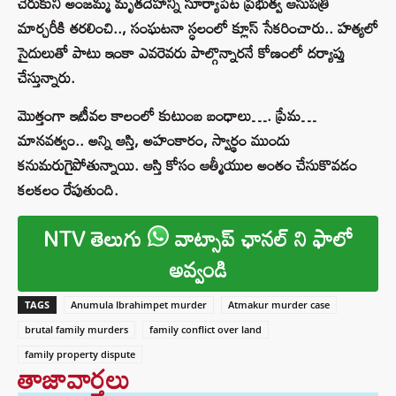
చేరుకుని అంజమ్మ మృతదేహాన్ని సూర్యాపేట ప్రభుత్వ ఆసుపత్రి
మార్చరీకి తరలించి.., సంఘటనా స్ధలంలో క్లూస్ సేకరించారు.. హత్యలో
సైదులుతో పాటు ఇంకా ఎవరెవరు పాల్గొన్నారనే కోణంలో దర్యాప్తు
చేస్తున్నారు.
మొత్తంగా ఇటీవల కాలంలో కుటుంబ బంధాలు…. ప్రేమ…
మానవత్వం.. అన్ని ఆస్తి, అహంకారం, స్వార్థం ముందు
కనుమరుగైపోతున్నాయి. ఆస్తి కోసం ఆత్మీయుల అంతం చేసుకొవడం
కలకలం రేపుతుంది.
NTV తెలుగు
వాట్సాప్ ఛానల్ ని ఫాలో
అవ్వండి
TAGS
Anumula Ibrahimpet murder
Atmakur murder case
brutal family murders
family conflict over land
family property dispute
తాజావార్తలు