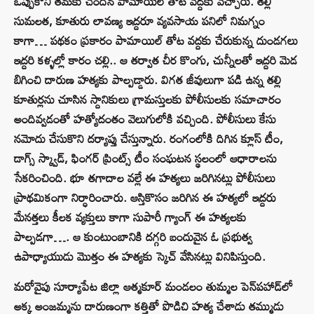
ఒప్పుకొని తమకు చెందిన పామాయిల్ తోట వద్దకు వచ్చారు. తల్లి
సుమలత, కూతురు లావణ్య ఇద్దరూ వ్యవసాయ పనిలో నిమగ్నం
కాగా… పథకం ప్రకారం పామాయిల్ తోట వద్దకు చేరుకున్న దుండగలు
ఇద్దరి కళ్ళల్లో కారం చల్లి.. ఆ తర్వాత చీర కొంగు, చున్నీలతో ఇద్దరి మెడ
బిగించి దారుణ హత్యకు పాల్పడ్డారు. విగత జీవులుగా పడి ఉన్న తల్లి
కూతుర్లను చూసిన స్దానికులు గ్రామస్తులకు పోలీసులకు సమాచారం
అందివ్వడంతో హత్యోదంతం వెలుగులోకి వచ్చింది. పోలీసులు కేసు
నమోదు చేసుకొని దర్యాప్తు చేస్తున్నారు. రంగంలోకి దిగిన క్లూస్ టీం,
డాగ్స్ స్క్వాడ్, ఫింగర్ ప్రింట్స్ టీం సంఘటన స్థలంలో ఆధారాలను
సేకరించింది. భూ తగాదాల వల్లే ఈ హత్యలు జరిగినట్లు పోలీసులు
ప్రాథమికంగా నిర్ధారించారు. ఆస్తికొసం జరిగిన ఈ హత్యలో ఇద్దరు
మేనత్తలు కీలక వ్యక్తులు కాగా సుపారీ గ్యాంగ్ ఈ హత్యలకు
పాల్పడగా…. ఆ కుంటుంబానికి దగ్గరి బందువైన ఓ ప్రభుత్వ
ఉపాధ్యాయుడు మొత్తం ఈ హత్యకు స్కెచ్ వేసినట్లు వినిపిస్తుంది.
మరోవైపు సూర్యాపేట జిల్లా ఆత్మకూర్ మండలం తుమ్మల పెన్‌పహాడ్‌లో
అక్క అంజమ్మను దారుణంగా కత్తితో పొడిచి హత్య చేశాడు తమ్ముడు