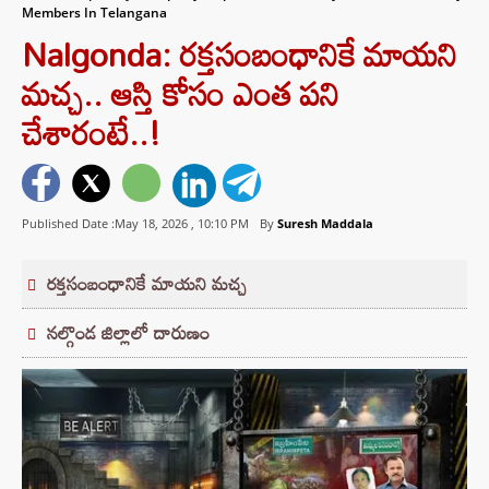
Members In Telangana
Nalgonda: రక్తసంబంధానికే మాయని
మచ్చ.. ఆస్తి కోసం ఎంత పని
చేశారంటే..!
Published Date :May 18, 2026 ,
10:10 PM
By
Suresh Maddala
రక్తసంబంధానికే మాయని మచ్చ
నల్గొండ జిల్లాలో దారుణం