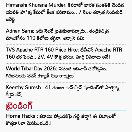
Himanshi Khurana Murder: కెనడాలో భారత సంతతికి చెందిన
యువతి హ*త్య కేసులో కీలక పరిణామం.. 7 నెలల తర్వాత నిందితుడి
అరెస్ట్
Adnan Sami: ఆరు నెలలే బ్రతుకుతానన్నారు.. తండ్రికిచ్చిన
మాటకోసం 110 కిలోలు తగ్గినా: అద్నాన్ సమి
TVS Apache RTR 160 Price Hike: టీవీఎస్ Apache RTR
160 ధర పెంపు.. 2V, 4V కొత్త ధరలు, పూర్తి వివరాలు ఇవే!
World Tribal Day 2026: ప్రపంచ ఆదివాసీ దినోత్సవం..
గిరిజనులకు పవన్ కళ్యాణ్ శుభాకాంక్షలు
Keerthy Suresh : 41 గంటల నాన్-స్టాప్ షూటింగ్‌లో పాల్గొన్న
కీర్తిసురేష్‌
ట్రెండింగ్‌
Home Hacks : కడాయి హ్యాండిల్‌పై గట్టి జిడ్డా? ఈ చిట్కాలతో
కొత్తదానిలా మెరిపించండి.!