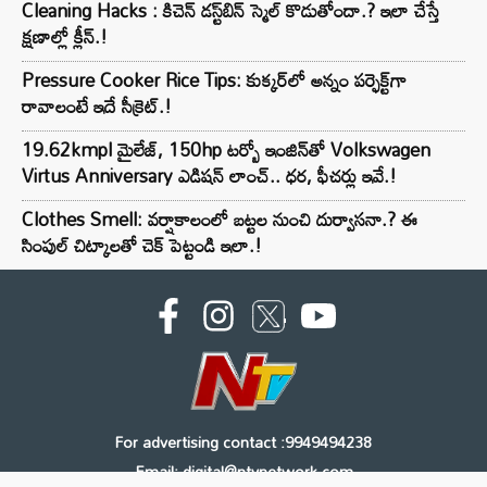
Cleaning Hacks : కిచెన్ డస్ట్‌బిన్ స్మెల్ కొడుతోందా.? ఇలా చేస్తే
క్షణాల్లో క్లీన్.!
Pressure Cooker Rice Tips: కుక్కర్‌లో అన్నం పర్ఫెక్ట్‌గా
రావాలంటే ఇదే సీక్రెట్.!
19.62kmpl మైలేజ్, 150hp టర్బో ఇంజిన్‌తో Volkswagen
Virtus Anniversary ఎడిషన్ లాంచ్.. ధర, ఫీచర్లు ఇవే.!
Clothes Smell: వర్షాకాలంలో బట్టల నుంచి దుర్వాసనా.? ఈ
సింపుల్ చిట్కాలతో చెక్ పెట్టండి ఇలా.!
For advertising contact :9949494238
Email: digital@ntvnetwork.com