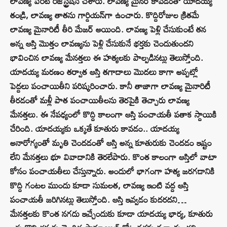
లావణ్య పేరిట రిజిస్ట్రేషన్ చేశారు. లావణ్య మైనర్ కావడంతో యాదయ్య
తండ్రి, లావణ్య తాతను గార్డియన్‌గా ఉంచారు. కొద్దిరోజుల క్రితమే
లావణ్య మైనారిటీ తీరి మేజర్ అయింది. లావణ్య పెళ్లి చేసుకుంటే తన
అన్న ఆస్తి మొత్తం లావణ్యను పెళ్లి చేసుకునే భర్తకు చెందుతుందని
భావించిన లావణ్య మేనత్తలు ఈ హత్యలకు పాల్పడినట్లు తెలుస్తోంది.
యాదయ్య మరణం తర్వాత ఆస్తి తగాదాలు మొదలు కాగా అప్పట్లో
పెద్దలు పంచాయితీని పరిష్కరించారు. కానీ తాజాగా లావణ్య మైనారిటీ
తీరడంతో మళ్లీ పాత పంచాయితీలను తెరపైకి తెచ్చారు లావణ్య
మేనత్తలు. ఈ నేపధ్యంలో కొద్ది కాలంగా ఆస్తి పంచాయతీ పతాక స్దాయికి
చేరింది. యాదయ్యకు ఒక్కతే కూతురు కావడం.. యాదయ్య
అనారోగ్యంతో మృతి చెందడంతో ఆస్తి అన్న కూతురుకు చెందడం ఇష్టం
లేని మేనత్తలు భూ వివాదానికి తెరలేపారు. కొంత కాలంగా ఆస్తిలో వాటా
కోసం పంచాయతీలు చేస్తున్నారు. అందులో భాగంగా హత్య జరగడానికి
కొద్ది గంటల ముందు కూడా సుమలత, లావణ్య ఇంటి వద్ద ఆస్తి
పంచాయతీ జరిగినట్లు తెలుస్తోంది. ఆస్తి ఇవ్వడం కుదరదని…
మేనత్తలకు కొంత నగదు ఇచ్చేందుకు కూడా యాదయ్య భార్య, కూతురు