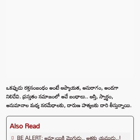
ఒకప్పుడు రక్తసంబంధం అంటే ఆప్యాయత, అనురాగం, అండగా
నిలిచేవి. ప్రస్తుతం సమాజంలో అవే బంధాలు.. ఆస్తి, స్వార్థం,
అనుమానాల మధ్య నరమేధాలకు, దారుణ హత్యలకు దారి తీస్తున్నాయి.
Also Read
BE ALERT: అమ్మాయికి మొగుడు.. అత్తకు యముడు..!