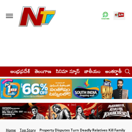
ఆంధ్రప్రదేశ్
తెలంగాణ
సినిమా న్యూస్
జాతీయం
అంతర్జాతీయం
Home
Top Story
Property Disputes Turn Deadly Relatives Kill Family