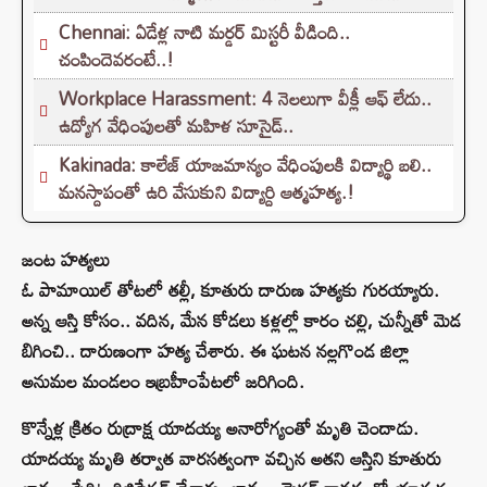
Chennai: ఏడేళ్ల నాటి మర్డర్ మిస్టరీ వీడింది..
చంపిందెవరంటే..!
Workplace Harassment: 4 నెలలుగా వీక్లీ ఆఫ్ లేదు..
ఉద్యోగ వేధింపులతో మహిళ సూసైడ్..
Kakinada: కాలేజ్ యాజమాన్యం వేధింపులకి విద్యార్థి బలి..
మనస్దాపంతో ఉరి వేసుకుని విద్యార్ది ఆత్మహత్య.!
జంట హత్యలు
ఓ పామాయిల్ తోటలో తల్లీ, కూతురు దారుణ హత్యకు గురయ్యారు.
అన్న ఆస్తి కోసం.. వదిన, మేన కోడలు కళ్లల్లో కారం చల్లి, చున్నీతో మెడ
బిగించి.. దారుణంగా హత్య చేశారు. ఈ ఘటన నల్లగొండ జిల్లా
అనుమల మండలం ఇబ్రహీంపేటలో జరిగింది.
కొన్నేళ్ల క్రితం రుద్రాక్ష యాదయ్య అనారోగ్యంతో మృతి చెందాడు.
యాదయ్య మృతి తర్వాత వారసత్వంగా వచ్చిన అతని ఆస్తిని కూతురు