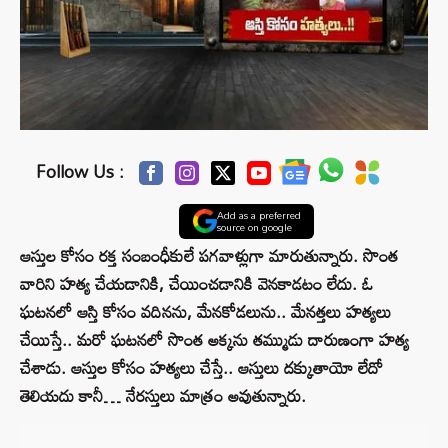
Follow Us :
Add as a preferred
source on google
ఆస్తుల కోసం రక్త సంబంధీకులే పగవాళ్లుగా మారుతున్నారు. సొంత
వారిని హత్య చేయడానికి, చేయించడానికి వెనకాడటం లేదు. ఓ
ఘటనలో ఆస్తి కోసం వదినను, మేనకోడలును.. మేనత్తలు హత్యలు
చేయిస్తే.. మరో ఘటనలో సొంత అక్కను తమ్ముడు దారుణంగా హత్య
చేశాడు. ఆస్తుల కోసం హత్యలు చేస్తే.. ఆస్తులు దక్కుతాయో లేదో
తెలియదు కానీ… నేరస్తులు మాత్రం అవుతున్నారు.