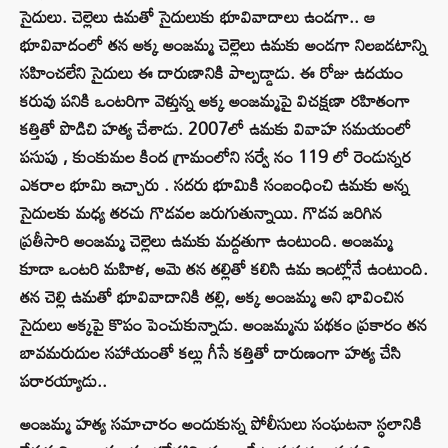
సైదులు. చెల్లెలు ఉమతో సైదులుకు భూవివాదాలు ఉండగా.. ఆ
భూవివాదంలో తన అక్క అంజమ్మ చెల్లెలు ఉమకు అండగా నిలబడటాన్ని
సహించలేని సైదులు ఈ దారుణానికి పాల్పడ్డాడు. ఈ రోజు ఉదయం
కరువు పనికి ఒంటరిగా వెళ్తున్న అక్క అంజమ్మపై విచక్షణా రహితంగా
కత్తితో పొడిచి హత్య చేశాడు. 2007లో ఉమకు వివాహ సమయంలో
పసుపు , కుంకుమల కింద గ్రామంలోని సర్వే నం 119 లో రెండున్నర
ఎకరాల భూమి ఇచ్చారు . సదరు భూమికి సంబంధించి ఉమకు అన్న
సైదులకు మధ్య తరచు గొడవల జరుగుతున్నాయి. గొడవ జరిగిన
ప్రతీసారి అంజమ్మ చెల్లెలు ఉమకు మద్దతుగా ఉంటుంది. అంజమ్మ
కూడా ఒంటరి మహిళ, అమె తన తల్లితో కలిసి ఉమ ఇంట్లోనే ఉంటుంది.
తన చెల్లి ఉమతో భూవివాదానికి తల్లి, అక్క అంజమ్మ అని భావించిన
సైదులు అక్కపై కొపం పెంచుకున్నాడు. అంజమ్మను పథకం ప్రకారం తన
బావమరుదుల సహాయంతో కల్లు గీసే కత్తితో దారుణంగా హత్య చేసి
పరారయ్యాడు..
అంజమ్మ హత్య సమాచారం అందుకున్న పోలీసులు సంఘటనా స్ధలానికి