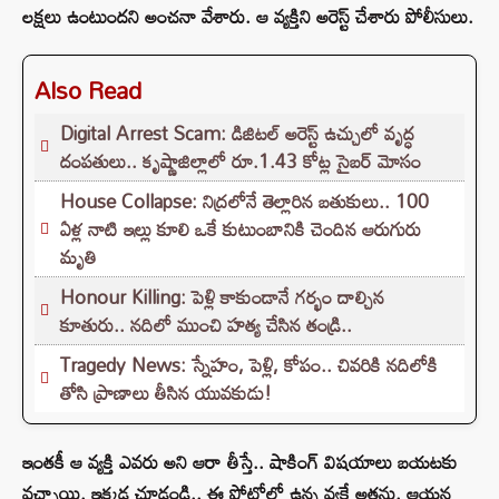
లక్షలు ఉంటుందని అంచనా వేశారు. ఆ వ్యక్తిని అరెస్ట్ చేశారు పోలీసులు.
Also Read
Digital Arrest Scam: డిజిటల్ అరెస్ట్ ఉచ్చులో వృద్ధ
దంపతులు.. కృష్ణాజిల్లాలో రూ.1.43 కోట్ల సైబర్ మోసం
House Collapse: నిద్రలోనే తెల్లారిన బతుకులు.. 100
ఏళ్ల నాటి ఇల్లు కూలి ఒకే కుటుంబానికి చెందిన ఆరుగురు
మృతి
Honour Killing: పెళ్లి కాకుండానే గర్భం దాల్చిన
కూతురు.. నదిలో ముంచి హత్య చేసిన తండ్రి..
Tragedy News: స్నేహం, పెళ్లి, కోపం.. చివరికి నదిలోకి
తోసి ప్రాణాలు తీసిన యువకుడు!
ఇంతకీ ఆ వ్యక్తి ఎవరు అని ఆరా తీస్తే.. షాకింగ్ విషయాలు బయటకు
వచ్చాయి. ఇక్కడ చూడండి.. ఈ ఫోటోలో ఉన్న వ్యక్తే అతను. ఆయన