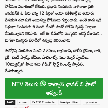
పోలీసుల విచారణలో తేలింది. ప్రధాన నిందితుడు నాగరాజు ప్రతి
ఆపరేషన్‌కి ఓ పేరు చెప్పి 12 పేర్లతో ఆయా నకీలీకార్డ్‌లు తయారు
చేసుకుని చలామణి అయినట్లు పోలీసులు గుర్తించాడు. అంతే కాదు ఇదే
విధంగా నిందితుడు 6 మంది టీంతో సూడో పోలీస్ వ్యవస్థే ఎర్పాటు
చేసుకున్నాడని తెలిపారు. ఐతే ఈ టీమ్‌లోని ముగ్గురిని అరెస్ట్ చేశామని..
మిగతా ముగ్గురు పరారీలో ఉన్నట్లు వివరించారు.
మరోవైపు నిందితుల నుంచి 2 గన్‌లు, ల్యాప్‌టాప్, పోలీస్ డ్రెస్‌లు, కార్,
బైక్, లెటర్ ప్యాడ్స్, బేడీలు, షాటిలాట్స్, పలు రబ్బర్ స్టాంప్‌లు,
10మొబైల్స్‌తో పాటు పలు గ్రేడింగ్ స్టార్ట్ సింబల్స్ స్వాధీనం
చేసుకున్నారు.
NTV తెలుగు
వాట్సాప్ ఛానల్ ని ఫాలో
అవ్వండి
TAGS
crime
Ex CISF Constable
fake ips officer
hyderabad