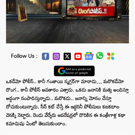
Follow Us :
Add as a preferred
source on google
ఒకడేమో పోలీస్.. కానీ గంజాయి స్మగ్లర్‌గా మారాడు… మరొకడేమో
దొంగ.. కానీ పోలీస్ అవతారం ఎత్తాడు. ఒకడు జనానికి మత్తు అందిస్తూ
అడ్డంగా సంపాదిస్తున్నాడు.. మరొకడు.. జనాన్ని మోసం చేస్తూ
దోచుకుంటున్నాడు. సీన్ కట్ చేస్తే ఈ ఇద్దరినీ పోలీసులు కటకటాల
వెనక్కి నెట్టారు. రెండు వేర్వేరు ఆపరేషన్లలో దొరికిన ఈ కంత్రీగాళ్ల కథా
కమామిషు ఏంటో తెలుసుకుందాం.