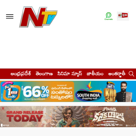
ఆంధ్రప్రదేశ్
తెలంగాణ
సినిమా న్యూస్
జాతీయం
అంతర్జాతీయం