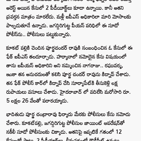
అరెస్ట్ అయిన కేసులో 2 పీడీయీక్ట్‌లు కూడా ఉన్నాయి. కానీ అతని
ప్రవర్తన మాత్రం మారలేదు. మళ్లీ ఐపీఎస్ అధికారిలా మారి మోసాలకు
పాల్పడుతూనే ఉన్నాడు. జగద్గిరిగుట్ట పీయస్ పరిధిలో ఈ సూడో
పోలీస్‌ను.. పోలీసులు పట్టుకున్నారు.
కూకట్ పల్లికి చెందిన పూర్ణచందర్ రావుకి సంబంధించిన ఓ కేసులో ఈ
ఫేక్ ఐపీఎస్ తలదూర్చాడు. హర్యానాలో నమోదైన కేసు విషయంలో
తాను ఐపీయస్ అధికారిని అని నమ్మించిన నాగరాజు.. రఘువర్మ,
ఇంకా తన అనుచరులతో కలిసి పూర్ణ చందర్ రావును కిడ్నాప్ చేశాడు.
తన ఫేక్ పోలీస్ కార్‌లో కిడ్నాప్ చేసి సూర్యాపేట్‌కి తీసుకెళ్లి లక్ష
రుపాయలు వసూలు చేశాడు. హైదరాబాద్ లో వదిలేసి మరోసారి రూ.
5 లక్షల 26 వేలతో పరారయ్యాడు.
భాదితుడు పూర్ణ చంద్రారావు ఫిర్యాదు మేరకు పోలీసులు కేసు నమోదు
చేశారు. కూకట్‌పల్లి, జగద్గిరిగుట్ట పోలీసుల జాయింట్ ఆపరేషన్‌తో
నకీలీ సూడో పోలీసులకు చిక్కాడు. అతనిపై ఇప్పటికే గతంలో 12
కేసులతో పాటు, 2 పీడీయాక్ట్‌లు, భీమవరంలో రౌడీషీట్ ఉన్నట్లు