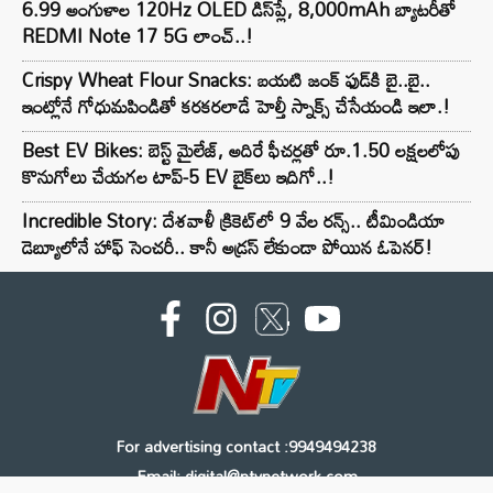
6.99 అంగుళాల 120Hz OLED డిస్‌ప్లే, 8,000mAh బ్యాటరీతో
REDMI Note 17 5G లాంచ్..!
Crispy Wheat Flour Snacks: బయటి జంక్ ఫుడ్‌కి బై..బై..
ఇంట్లోనే గోధుమపిండితో కరకరలాడే హెల్తీ స్నాక్స్ చేసేయండి ఇలా.!
Best EV Bikes: బెస్ట్ మైలేజ్, అదిరే ఫీచర్లతో రూ.1.50 లక్షలలోపు
కొనుగోలు చేయగల టాప్-5 EV బైక్‌లు ఇదిగో..!
Incredible Story: దేశవాళీ క్రికెట్‌లో 9 వేల రన్స్.. టీమిండియా
డెబ్యూలోనే హాఫ్ సెంచరీ.. కానీ అడ్రస్ లేకుండా పోయిన ఓపెనర్!
For advertising contact :9949494238
Email: digital@ntvnetwork.com