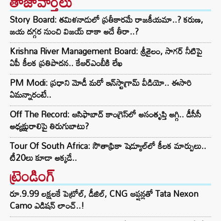
తాజావార్తలు
Story Board: తమిళనాడులో ప్రతీకారమే రాజకీయమా..? కరుణ,
జయ దగ్గర నుంచి విజయ్ దాకా అదే తీరా..?
Krishna River Management Board: శ్రీశైలం, సాగర్ నీటిపై
ఏపీ కీలక ప్రతిపాదన.. కేఆర్ఎంబీకి లేఖ
PM Modi: ప్రధాని మోడీ మరో ఇన్‌స్టాగ్రామ్ వీడియో.. ఈసారి
ఏమన్నారంటే..
Off The Record: ఆసిఫాబాద్ కాంగ్రెస్‌లో అసంతృప్తి అగ్గి.. డీసీసీ
అధ్యక్షురాలిపై తిరుగుబాటు?
Tour Of South Africa: సౌతాఫ్రికా షెడ్యూల్‌లో కీలక మార్పులు..
టీ20లు కూడా అక్కడే..
ట్రెండింగ్‌
రూ.9.99 లక్షలకే పెట్రోల్, డీజిల్, CNG ఆప్షన్లతో Tata Nexon
Camo ఎడిషన్ లాంచ్..!