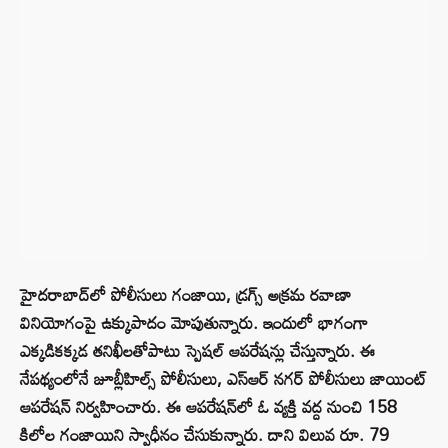
హైదరాబాద్‌లో పోలీసులు గంజాయి, డ్రగ్స్ అక్రమ రవాణా
వినియోగంపై ఉక్కుపాదం మోపుతున్నారు. ఇందులో భాగంగా
ఎక్కడికక్కడ తనిఖీలతోపాటు స్పెషల్ ఆపరేషన్లు చేస్తున్నారు. ఈ
నేపథ్యంలోనే జూబ్లీహిల్స్ పోలీసులు, ఎస్‌ఆర్ నగర్ పోలీసులు జాయింట్
ఆపరేషన్ నిర్వహించారు. ఈ ఆపరేషన్‌లో ఓ వ్యక్తి వద్ద నుంచి 158
కిలోల గంజాయిని స్వాధీనం చేసుకున్నారు. దాని విలువ రూ. 79