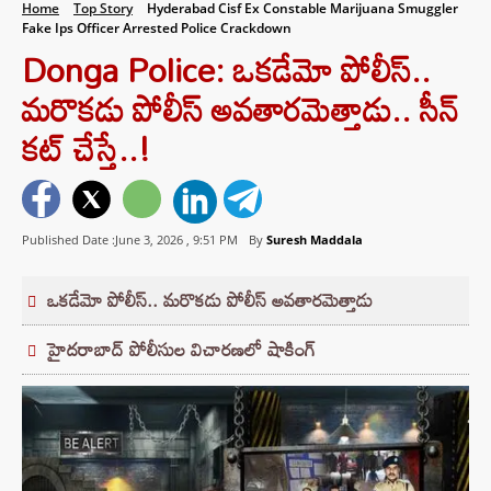
Home
Top Story
Hyderabad Cisf Ex Constable Marijuana Smuggler
Fake Ips Officer Arrested Police Crackdown
Donga Police: ఒకడేమో పోలీస్..
మరొకడు పోలీస్ అవతారమెత్తాడు.. సీన్
కట్ చేస్తే..!
Published Date :June 3, 2026 ,
9:51 PM
By
Suresh Maddala
ఒకడేమో పోలీస్.. మరొకడు పోలీస్ అవతారమెత్తాడు
హైదరాబాద్‌ పోలీసుల విచారణలో షాకింగ్