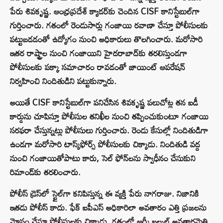
పేరు శివకృష్ణ. ఆంధ్రప్రదేశ్‌ క్యాడర్‌కు చెందిన CISF కానిస్టేబుల్‌గా
గుర్తించారు. గతంలో రెండుసార్లు గంజాయి రవాణా చేస్తూ పోలీసులకు
పట్టుబడడంతో ఉద్యోగం నుంచి అధికారులు తొలగించారు. మరోసారి
ఇతర రాష్ట్రాల నుంచి గంజాయిని హైదరాబాద్‌కు తరలిస్తుండగా
పోలీసులకు పక్కా సమాచారం రావడంతో జాయింట్ ఆపరేషన్
నిర్వహించి నిందితుడిని పట్టుకున్నారు.
అయితే CISF కానిస్టేబుల్‌గా పనిచేసిన శివకృష్ణ పలుచోట్ల తన ఐడీ
కార్డును చూపిస్తూ పోలీసుల తనిఖీల నుంచి తప్పించుకుంటూ గంజాయి
సరఫరా చేస్తున్నట్లు పోలీసులు గుర్తించారు. రెండు కేసుల్లో నిందితుడిగా
ఉండగా మరోసారి టాస్క్‌ఫోర్స్ పోలీసులకు చిక్కాడు. నిందితుడి వద్ద
నుంచి గంజాయితోపాటు కారు, సెల్ ఫోన్‌లను స్వాధీనం చేసుకుని
రిమాండ్‌కు తరలించారు.
పోలీస్ డ్రెస్‌లో స్టైల్‌గా కనిపిస్తున్న ఈ వ్యక్తి పేరు నాగరాజు. నిజానికి
ఇతడు పోలీస్ కాదు. ఫేక్ ఐపీఎస్ అధికారి‌లా అవతారం ఎత్తి ప్రజలను
మోసం చేస్తూ పోలీసులకు చిక్కాడు. గతంలో ఆర్మీ ఖల్నల్ అవతారమెత్తి