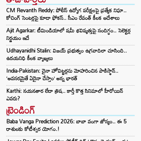
CM Revanth Reddy: పోలీస్ ఉద్యోగ పరీక్షలపై ప్రత్యేక నిఘా..
కోచింగ్ సెంటర్లపై కూడా ఫోకస్.. సీఎం రేవంత్ కీలక ఆదేశాలు
Ajit Agarkar: టీమిండియాలో షమీ భవిష్యత్తుపై సందిగ్ధం.. సెలెక్టర్ల
నిర్ణయం ఇదే
Udhayanidhi Stalin: విజయ్ ప్రభుత్వం ఉగ్రవాదిలా చూసింది..
ఉదయనిధి కీలక వ్యాఖ్యలు
India-Pakistan: చైనా హోవిట్జర్లను మోహరించిన పాకిస్థాన్..
‘అవసరమైతే ఏదైనా చేస్తాం’ అన్న భారత్
Karthi: నయనతార లేదా త్రిష.. కార్తీ కొత్త సినిమాలో హీరోయిన్
ఎవరు?
ట్రెండింగ్‌
Baba Vanga Prediction 2026: బాబా వంగా జోస్యం.. ఈ 5
రాశులకు కోటీశ్వర యోగం.!