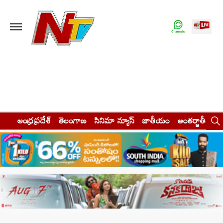
ఆంధ్రప్రదేశ్
తెలంగాణ
సినిమా న్యూస్
జాతీయం
అంతర్జాతీయం