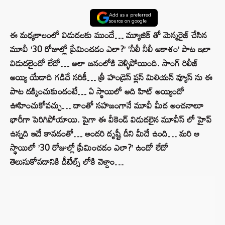
Add as a preferred
source on google
ఈ మధ్యకాలంలో విడుదలకు ముందే… మ్యూజిక్ తో మెస్మరైజ్ చేసిన
మూవీ ’30 రోజుల్లో ప్రేమించడం ఎలా?’ ‘నీలీ నీలీ ఆకాశం’ పాట ఇలా
విడుదలైందో లేదో… అలా జనంలోకి వెళ్ళిపోయింది. సాంగ్ రిలీజ్
అయ్యి యేడాది గడిచే సరికీ… త్రీ హండ్రెస్ ప్లస్ మిలియన్ వ్యూస్ ను ఈ
పాట దక్కించుకుందంటే… ఏ స్థాయిలో అది హిట్ అయ్యిందో
ఊహించుకోవచ్చు… దాంతో సహజంగానే మూవీ మీద అంచనాలూ
భారీగా పెరిగిపోయాయి. పైగా ఈ వీకెండ్ విడుదలైన మూవీస్ లో హైప్
ఉన్నది ఇదే కావడంతో… అందరి దృష్టీ దీని మీదే ఉంది… మరి ఆ
స్థాయిలో ’30 రోజుల్లో ప్రేమించడం ఎలా?’ ఉందో లేదో
తెలుసుకోవడానికి డీటేల్స్ లోకి వెళ్దాం…