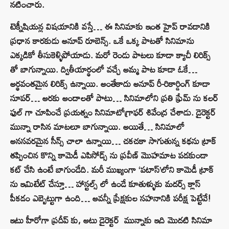
నటించారు.
టెక్నీషియన్ల విషయానికి వస్తే… ఈ సినిమాకు ఇంత హైప్ రావడానికి
ప్రధాన కారకుడు అనూప్ రూబెన్స్. ఒకే ఒక్క పాటతో సినిమాను
ఎక్కడికో తీసుకెళ్ళిపోయాడు. మరో రెండు పాటలు కూడా క్యాచీ లిరిక్స్
తో బాగున్నాయి. ద్వితీయార్థంలో వచ్చే అమ్మ పాట కూడా ఓకే…
అర్థవంతమైన లిరిక్స్ ఉన్నాయి. అంతేకాదు అనూప్ రీ-రికార్డింగ్ కూడా
సూపర్… అరకు అందాలతో పాటు… సినిమాలోని ప్రతి ఫ్రేమ్ ను కలర్
ఫుల్ గా చూపించే ప్రయత్నం సినిమాటోగ్రాఫర్ శివేంద్ర చేశాడు. డైరెక్టర్
మున్నా రాసిన మాటలూ బాగున్నాయి. అయితే… సినిమాలో
అనసవరమైన సీన్స్ చాలా ఉన్నాయి… చకచకా సాగుతున్న కథను ట్రాక్
తప్పించిన కొన్ని కామెడీ ఎపిసోడ్స్ ను ప్రవీణ్ మొహమాట పడకుండా
కట్ చేసి ఉంటే బాగుండేది. మరీ ముఖ్యంగా ‘పటాస్’లోని కామెడీ ట్రాక్
ను ఇమిటేట్ చేస్తూ… హాస్టల్స్ లో ఉండే కూతుళ్ళుకు మదర్స్ క్లాస్
పీకడం ఎబ్బెట్టుగా ఉంది… అవన్నీ ప్రేక్షకుల సహనానికి పరీక్ష పెట్టేవే!
ఇటు హీరోగా ప్రదీప్ కు, అటు డైరెక్టర్ మున్నాకు ఇది మొదటి సినిమా