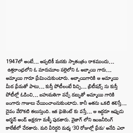
1947లో అంటే… అప్పటికీ మనకు స్వాతంత్రం రాకముందు…
ఉత్తరాంధ్రలోని ఓ మారుమూల పల్లెలోని ఓ అబ్బాయి గారు…
అమ్మాయి గారూ ప్రేమించుకుంటారు. అబ్బాయిగారికి ఆ అమ్మాయి
మీద ప్రేమతో పాటు… కుస్తీ పోటీలంటే పిచ్చి… బ్రిటీషర్స్ ను కుస్తీ
పోటీల్లో ఓడించి… బహుమతిగా వచ్చే డబ్బుతో అమ్మాయి గారికి
బంగారు గాజులు చేయించాలనుకుంటాడు. కానీ అతను ఒకటి తలిస్తే…
దైవం వేరొకటి తలుస్తుంది. ఇక ప్రెజెంట్ కు వస్తే… ఆ ఇద్దరూ ఇప్పుడు
అర్జున్ అండ్ అక్షరగా మళ్ళీ పుడతారు. వైజాగ్ లోని ఇంజనీరింగ్
కాలేజీలో చేరతారు. మరి వీరిద్దరి మధ్య ’30 రోజుల్లో ప్రేమ’ అనేది ఎలా