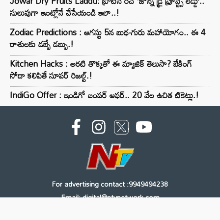
Jowar Dry Fruits Laddu: ప్రోటీన్ రిచ్ ‘జొన్న డ్రై ఫ్రూప్ట్స్ లడ్డు’..
సులువుగా ఇంట్లోనే చేసేయండి ఇలా..!
Zodiac Predictions : ఆగస్టు 5న బుధ-గురు మహాయోగం.. ఈ 4
రాశులకు డబ్బే డబ్బు.!
Kitchen Hacks : అరటి తొక్కతో ఈ మ్యాజిక్ తెలుసా? బేకింగ్
సోడా కలిపితే సూపర్ రిజల్ట్.!
IndiGo Offer : ఇండిగో బంపర్ ఆఫర్.. 20 వేల ఉచిత టికెట్లు.!
For advertising contact :9949494238
Email: digital@ntvnetwork.com
Copyright © 2000 - 2026 - NTV