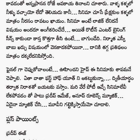
కావడంతో అన్నప్రాసన రోజే ఆవకాయ తినాలని చూశారు. వాళ్ళ కళ్ళలో
నీళ్ళు వచ్చాయో లేదో తెలియదు కానీ… సినిమా చూసే ప్రేక్షకుల కళ్ళలో
మాత్రం నీరసం రావటం ఖాయం. సినిమా అంటే లాజిక్ లేనిదనే
విషయం అందరూ అంగీకరించేదే… అయితే రొటీన్ ఎంటర్ టైనింగ్
సీన్స్ కాకుండా కాస్త కొత్తగా తీసి ఉంటే… బాగుండేది. నిర్మాత ఎస్వీ
బాబు ఖర్చు విషయంలో వెనకాడకపోయినా… దానికి తగ్గ ప్రతిఫలం
మాత్రం దక్కలేదనిపిస్తోంది.
ఫైనల్ గా చెప్పుకోవాలంటే… ఊహించని హైప్ ఈ సినిమాకు శాపమనే
చెప్పాలి. ఏతా వాతా ఫస్ట్ హాఫ్ యూత్ ని ఆకట్టుకున్నా…. ద్వితీయార్థం
తర్వాత నిరాశతో బయటకు వస్తాం. మరి వేరే పోటీ ఇచ్చే సినిమాలేవీ
లేకపోవడం తో పాటు ప్రదీప్ ఇమేజ్, అనూప్ రూబెన్స్ మ్యూజిక్…
ఏదైనా మ్యాజిక్ చేసి… మూవీని గట్టెక్కిస్తాయేమో చూడాలి.
ప్లస్ పాయింట్స్
ప్రదీప్ ఈజ్