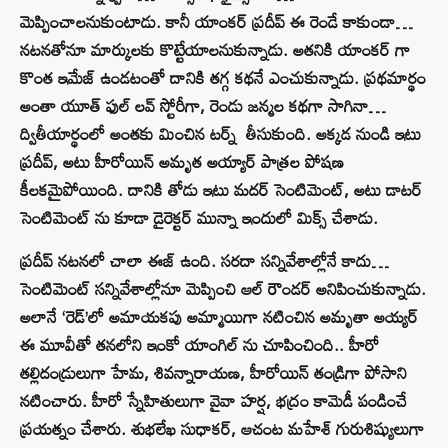
మెప్పించాలనుకుంటాడు. కానీ యాంకర్ ప్రదీప్ ఈ రెండే కాకుండా…
నటనతోనూ మార్కులకు కొట్టేయాలనుకున్నాడు. అతనికి యాంకర్ గా
కొంత ఇమేజ్ ఉండటంతో దానికి తగ్గ కథనే ఎంచుకున్నాడు. ప్రథమార్థం
అంతా యూత్ ఫుల్ లవ్ స్టోరీగా, రెండు జన్మల కథగా సాగినా…
ద్వితీయార్థంలో అంతకు మించిన టర్న్ తీసుకుంది. అక్కడ నుండి ఇటు
ప్రదీప్, అటు హీరోయిన్ అమృత అయ్యార్ పాత్రల పోషణ
కీలకమైపోయింది. దానికి తోడు ఇటు మదర్ సెంటిమెంట్, అటు డాటర్
సెంటిమెంట్ ను కూడా డైరెక్టర్ మున్నా ఇందులో మిక్స్ చేశాడు.
ప్రదీప్ నటనలో చాలా ఈజ్ ఉంది. సరదా సన్నివేశాల్లోనే కాదు…
సెంటిమెంట్ సన్నివేశాల్లోనూ మెప్పించి ఆల్ రౌండర్ అనిపించుకున్నాడు.
అలానే ‘రెడ్’లో అమాయకపు అమ్మాయిగా నటించిన అమృతా అయ్యర్
ఈ మూవీతో తనలోని ఇంకో యాంగిల్ ను చూపించింది.. హీరో
తల్లిదండ్రులుగా హేమ, శివన్నారాయణ, హీరోయిన్ తండ్రిగా పోసాని
నటించారు. హీరో స్నేహితులుగా వైవా హర్ష, భద్రం కామెడీ పండించే
ప్రయత్నం చేశారు. శుభలేఖ సుధాకర్, ఆచంట మహేశ్ గురుశిష్యులుగా