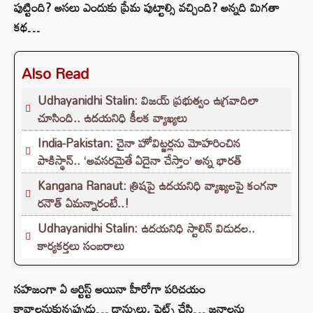
పుట్టింది? అసలు ఎందుకు ప్రేమ పుట్టాల్సి వచ్చింది? అన్నది మిగతా
కథ…
Also Read
Udhayanidhi Stalin: విజయ్ ప్రభుత్వం ఉగ్రవాదిలా
చూసింది.. ఉదయనిధి కీలక వ్యాఖ్యలు
India-Pakistan: చైనా హోవిట్జర్లను మోహరించిన
పాకిస్థాన్.. ‘అవసరమైతే ఏదైనా చేస్తాం’ అన్న భారత్
Kangana Ranaut: త్రిషపై ఉదయనిధి వ్యాఖ్యలపై కంగనా
రనౌత్ ఏమన్నారంటే..!
Udhayanidhi Stalin: ఉదయనిధి స్టాలిన్ విడుదల..
కార్యకర్తలు సంబరాలు
సహజంగా ఏ ఆర్టిస్ట్ అయినా హీరోగా పరిచయం
కావాలనుకున్నప్పుడు… డాన్సులు, ఫైట్స్ చేసి… జనాలను