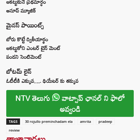
ఆకట్టుకునే ప్రథమార్ధం
అనూప్ మ్యూజిక్
మైనస్ పాయింట్స్
బోరు కొట్టే ద్వితీయార్థం
ఆకట్టుకోని ఎంటర్ టైన్ మెంట్
పండని సెంటిమెంట్
బోటమ్ లైన్
ఓటీటీకి ఎక్కువ…. థియేటర్ కు తక్కువ
NTV తెలుగు
వాట్సాప్ ఛానల్ ని ఫాలో
అవ్వండి
TAGS
30 rojullo preminchadam ela
amrita
pradeep
review
తాజావార్తలు