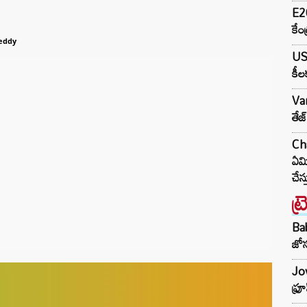
E20
కేం
eddy
US-
కీల
Va
తేజ
Cha
ఏమి
చేస్
ట్
Ba
జోస
Jow
ఫ్ర