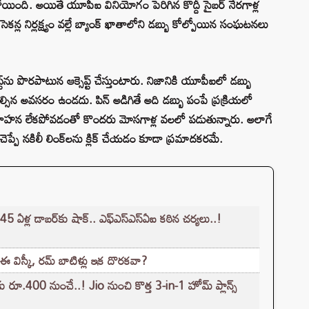
ింది. అయితే యూపీఐ వినియోగం పెరిగిన కొద్దీ సైబర్ నేరగాళ్ల
కన్ల నిర్లక్ష్యం వల్లే బ్యాంక్ ఖాతాలోని డబ్బు కోల్పోయిన సంఘటనలు
ట్‌ను పొరపాటున ఆక్సెప్ట్ చేస్తుంటారు. నిజానికి యూపీఐలో డబ్బు
సిన అవసరం ఉండదు. పిన్ అడిగితే అది డబ్బు పంపే ప్రక్రియలో
ాహన లేకపోవడంతో కొందరు మోసగాళ్ల వలలో పడుతున్నారు. అలాగే
ెప్పే నకిలీ లింక్‌లను క్లిక్ చేయడం కూడా ప్రమాదకరమే.
్ల డాబర్‌కు షాక్.. ఎఫ్‌ఎస్‌ఎస్‌ఏఐ కఠిన చర్యలు..!
ఈ విస్కీ, రమ్ బాటిళ్లు ఇక దొరకవా?
కు రూ.400 నుంచే..! Jio నుంచి కొత్త 3-in-1 హోమ్ ప్లాన్స్