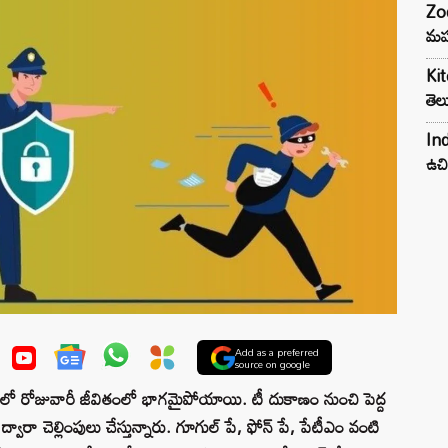
Zod
మహ
Kit
తెల
Ind
ఉచి
Add as a preferred
source on google
లో రోజువారీ జీవితంలో భాగమైపోయాయి. టీ దుకాణం నుంచి పెద్ద
వారా చెల్లింపులు చేస్తున్నారు. గూగుల్ పే, ఫోన్ పే, పేటీఎం వంటి