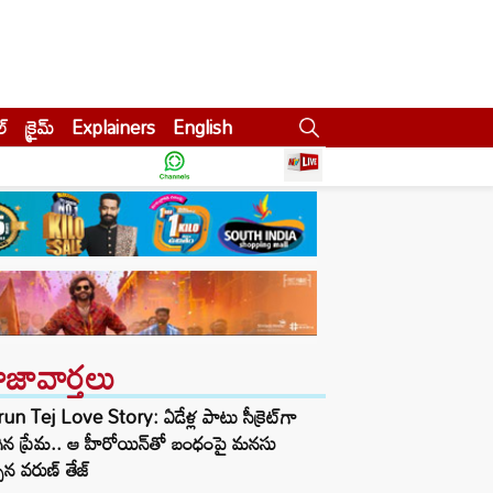
ల్
క్రైమ్
Explainers
English
ాజావార్తలు
un Tej Love Story: ఏడేళ్ల పాటు సీక్రెట్‌గా
ిన ప్రేమ.. ఆ హీరోయిన్‌తో బంధంపై మనసు
్పిన వరుణ్ తేజ్