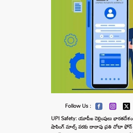
Follow Us :
UPI Safety: యూపీఐ చెల్లింపులు భారతదేశం
షాపింగ్ మాల్స్ వరకు దాదాపు ప్రతి చోటా ఫోన్ ద్