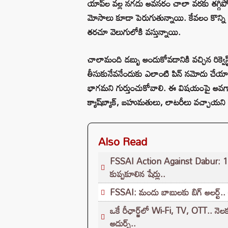
యాప్‌ల వల్ల నగదు అవసరం చాలా వరకు తగ్గిపోయ
మోసాలు కూడా పెరుగుతున్నాయి. కేవలం కొన్ని సె
తరచూ వెలుగులోకి వస్తున్నాయి.
చాలామంది డబ్బు అందుకోవడానికి వచ్చిన రిక్వెస్
తీసుకునేవనేందుకు ఎలాంటి పిన్ నమోదు చేయాల్
భాగమని గుర్తుంచుకోవాలి. ఈ విషయంపై అవగ
క్యాష్‌బ్యాక్, బహుమతులు, లాటరీలు వచ్చాయని చ
Also Read
FSSAI Action Against Dabur: 145 ఏళ
కుప్పకూలిన షేర్లు..
FSSAI: మందు బాబులకు బిగ్ అలర్ట్.. 
ఒకే రీఛార్జ్‌లో Wi-Fi, TV, OTT.. నెల
అదుర్స్..