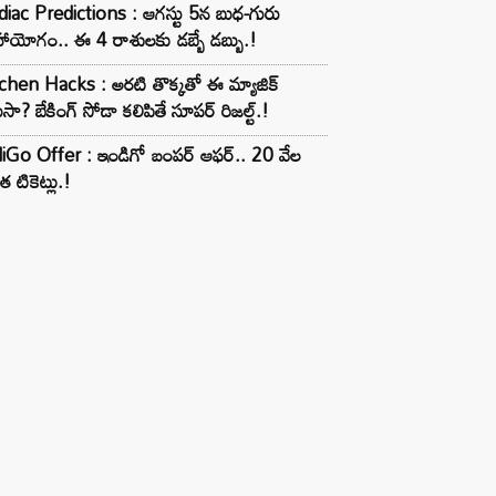
iac Predictions : ఆగస్టు 5న బుధ-గురు
ాయోగం.. ఈ 4 రాశులకు డబ్బే డబ్బు.!
chen Hacks : అరటి తొక్కతో ఈ మ్యాజిక్
ుసా? బేకింగ్ సోడా కలిపితే సూపర్ రిజల్ట్.!
iGo Offer : ఇండిగో బంపర్ ఆఫర్.. 20 వేల
త టికెట్లు.!