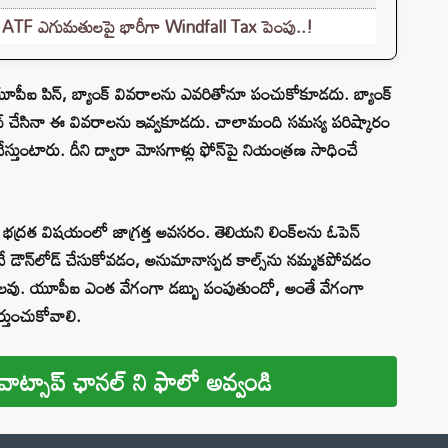
రోల్, ATF ఎగుమతులపై భారీగా Windfall Tax పెంపు..!
ీఐ పిన్, బ్యాంక్ వివరాలను ఎవరితోనూ పంచుకోకూడదు. బ్యాంక్
 ఫోన్ చేసినా ఈ వివరాలను ఇవ్వకూడదు. చాలామంది సమస్య పరిష్కారం
 చేస్తుంటారు. దీని ద్వారా మోసగాళ్లు ఫోన్‌పై నియంత్రణ సాధించే
భద్రత విషయంలో జాగ్రత్త అవసరం. తెలియని లింక్‌లను ఓపెన్
చే డౌన్‌లోడ్ చేసుకోవడం, అనుమానాస్పద కాల్స్‌ను నమ్మకపోవడం
రించగలవు. యూపీఐ ఎంత వేగంగా డబ్బు పంపుతుందో, అంతే వేగంగా
తుంచుకోవాలి.
వాట్సాప్ ఛానల్ ని ఫాలో అవ్వండి