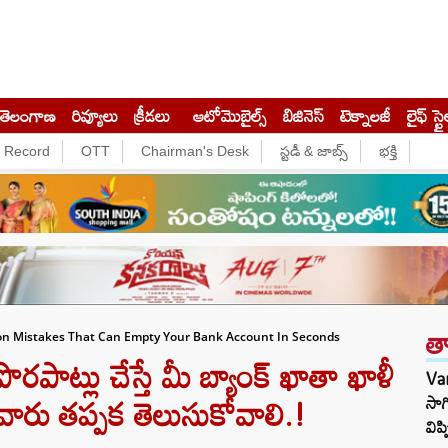
తెలంగాణ
రివ్యూలు
క్రీడలు
ఆటోమొబైల్స్
బిజినెస్‌
టెక్నాలజీ
లైఫ్ స్టై
e Record
OTT
Chairman's Desk
స్టడీ & జాబ్స్
భక్తి
త
on Mistakes That Can Empty Your Bank Account In Seconds
పాట్లు చేస్తే మీ బ్యాంక్ ఖాతా ఖాళీ
Var
వారు తప్పక తెలుసుకోవాలి.!
సాగ
విప