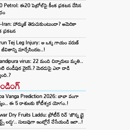
 Petrol: ఈ20 పెట్రోల్‌పై కీలక ప్రకటన చేసిన
ద్రం
Iran: హార్ముజ్ తెరుచుకుంటుందా? అమెరికా
క ప్రకటన
run Tej Leg Injury: ఆ ఒక్క గాయం వరుణ్
్ జీవితాన్ని మార్చేసిందట..!
ndipura virus: 22 మంది చిన్నారులు మృతి..
టి చండీపుర వైరస్.? మెదడుపై ఎలా దాడి
తుంది.?
రెండింగ్‌
ba Vanga Prediction 2026: బాబా వంగా
్యం.. ఈ 5 రాశులకు కోటీశ్వర యోగం.!
ar Dry Fruits Laddu: ప్రోటీన్ రిచ్ ‘జొన్న డ్రై
ూప్ట్స్ లడ్డు’.. సులువుగా ఇంట్లోనే చేసేయండి ఇలా..!