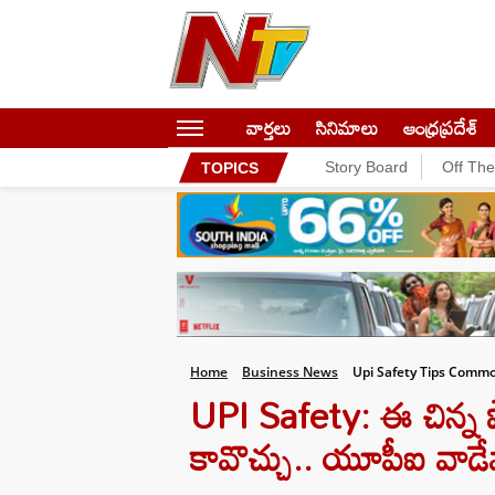
వార్తలు
సినిమాలు
ఆంధ్రప్రదేశ్
Story Board
Off Th
TOPICS
Home
Business News
Upi Safety Tips Comm
UPI Safety: ఈ చిన్న పొర
కావొచ్చు.. యూపీఐ వాడే