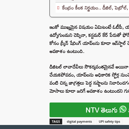
కేంద్రం కీలక నిర్ణయం.. డీజిల్, పెట్
ఇంకో ముఖ్యమైన విషయం ఏమిటంటే ఓటీపీ, యూప
ఉద్యోగులమని చెప్పినా, కస్టమర్ కేర్ పేరుతో
కోసం స్క్రీన్ షేరింగ్ యాప్‌లను కూడా ఇన్‌స్టాల్
అవకాశం ఉంటుంది.
డిజిటల్ లావాదేవీలు సౌకర్యవంతమైనవే అయినా 
చేయకపోవడం, యాప్‌లను అధికారిక స్టోర్ల నుం
వంటి చిన్న జాగ్రత్తలు పెద్ద నష్టాలను నివా
మోసాలు కూడా జరిగే అవకాశం ఉంటుందని గుర్
NTV తెలుగు
TAGS
digital payments
UPI safety tips