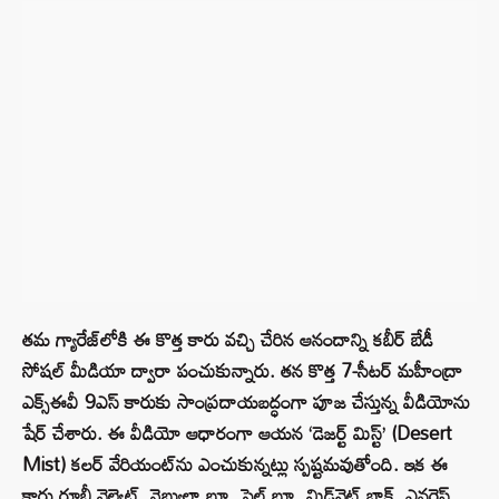
తమ గ్యారేజ్‌లోకి ఈ కొత్త కారు వచ్చి చేరిన ఆనందాన్ని కబీర్ బేడీ
సోషల్ మీడియా ద్వారా పంచుకున్నారు. తన కొత్త 7-సీటర్ మహీంద్రా
ఎక్స్ఈవీ 9ఎస్ కారుకు సాంప్రదాయబద్ధంగా పూజ చేస్తున్న వీడియోను
షేర్ చేశారు. ఈ వీడియో ఆధారంగా ఆయన ‘డెజర్ట్ మిస్ట్’ (Desert
Mist) కలర్ వేరియంట్‌ను ఎంచుకున్నట్లు స్పష్టమవుతోంది. ఇక ఈ
కారు రూబీ వెల్వెట్, నెబ్యులా బ్లూ, స్టెల్త్ బ్లూ, మిడ్‌నైట్ బ్లాక్, ఎవరెస్ట్