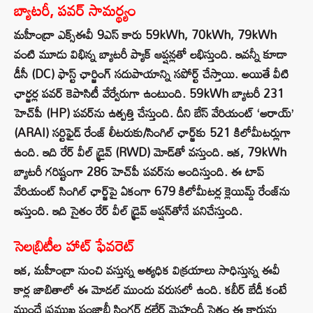
బ్యాటరీ, పవర్ సామర్థ్యం
మహీంద్రా ఎక్స్ఈవీ 9ఎస్ కారు 59kWh, 70kWh, 79kWh
వంటి మూడు విభిన్న బ్యాటరీ ప్యాక్ ఆప్షన్లతో లభిస్తుంది. ఇవన్నీ కూడా
డీసీ (DC) ఫాస్ట్ ఛార్జింగ్ సదుపాయాన్ని సపోర్ట్ చేస్తాయి. అయితే వీటి
ఛార్జర్ల పవర్ కెపాసిటీ వేర్వేరుగా ఉంటుంది. 59kWh బ్యాటరీ 231
హెచ్‌పీ (HP) పవర్‌ను ఉత్పత్తి చేస్తుంది. దీని బేస్ వేరియంట్ ‘అరాయ్’
(ARAI) సర్టిఫైడ్ రేంజ్ లీటరుకు/సింగిల్ ఛార్జ్‌కు 521 కిలోమీటర్లుగా
ఉంది. ఇది రేర్ వీల్ డ్రైవ్ (RWD) మోడ్‌తో వస్తుంది. ఇక, 79kWh
బ్యాటరీ గరిష్టంగా 286 హెచ్‌పీ పవర్‌ను అందిస్తుంది. ఈ టాప్
వేరియంట్ సింగిల్ ఛార్జ్‌పై ఏకంగా 679 కిలోమీటర్ల క్లెయిమ్డ్ రేంజ్‌ను
ఇస్తుంది. ఇది సైతం రేర్ వీల్ డ్రైవ్ ఆప్షన్‌తోనే పనిచేస్తుంది.
సెలబ్రిటీల హాట్ ఫేవరెట్
ఇక, మహీంద్రా నుంచి వస్తున్న అత్యధిక విక్రయాలు సాధిస్తున్న ఈవీ
కార్ల జాబితాలో ఈ మోడల్ ముందు వరుసలో ఉంది. కబీర్ బేడీ కంటే
ముందే ప్రముఖ పంజాబీ సింగర్ దలేర్ మెహందీ సైతం ఈ కారును