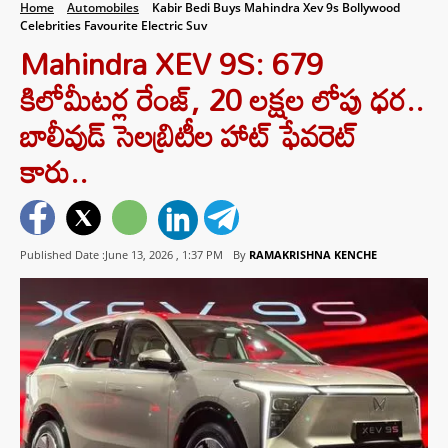
Home
Automobiles
Kabir Bedi Buys Mahindra Xev 9s Bollywood
Celebrities Favourite Electric Suv
Mahindra XEV 9S: 679
కిలోమీటర్ల రేంజ్, 20 లక్షల లోపు ధర..
బాలీవుడ్‌ సెలబ్రిటీల హాట్ ఫేవరెట్
కారు..
Published Date :June 13, 2026 ,
1:37 PM
By
RAMAKRISHNA KENCHE