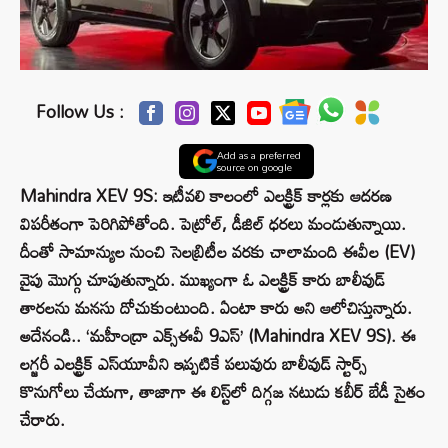
Follow Us :
Add as a preferred
source on google
Mahindra XEV 9S: ఇటీవలి కాలంలో ఎలక్ట్రిక్ కార్లకు ఆదరణ
విపరీతంగా పెరిగిపోతోంది. పెట్రోల్, డీజిల్ ధరలు మండుతున్నాయి.
దీంతో సామాన్యుల నుంచి సెలబ్రిటీల వరకు చాలామంది ఈవీల (EV)
వైపు మొగ్గు చూపుతున్నారు. ముఖ్యంగా ఓ ఎలక్ట్రిక్ కారు బాలీవుడ్
తారలను మనసు దోచుకుంటుంది. ఏంటా కారు అని ఆలోచిస్తున్నారు.
అదేనండి.. ‘మహీంద్రా ఎక్స్ఈవీ 9ఎస్’ (Mahindra XEV 9S). ఈ
లగ్జరీ ఎలక్ట్రిక్ ఎస్‌యూవీని ఇప్పటికే పలువురు బాలీవుడ్ స్టార్స్
కొనుగోలు చేయగా, తాజాగా ఈ లిస్ట్‌లో దిగ్గజ నటుడు కబీర్ బేడీ సైతం
చేరారు.