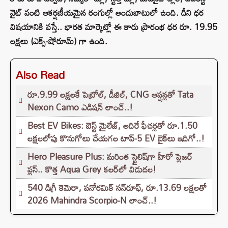
వైట్ వంటి ఆకర్షణీయమైన రంగుల్లో అందుబాటులో ఉంది. దీని ధర
విషయానికి వస్తే.. భారత మార్కెట్లో ఈ కారు ప్రారంభ ధర రూ. 19.95
లక్షలు (ఎక్స్-షోరూమ్) గా ఉంది.
Also Read
రూ.9.99 లక్షలకే పెట్రోల్, డీజిల్, CNG ఆప్షన్లతో Tata
Nexon Camo ఎడిషన్ లాంచ్..!
Best EV Bikes: బెస్ట్ మైలేజ్, అదిరే ఫీచర్లతో రూ.1.50
లక్షలలోపు కొనుగోలు చేయగల టాప్-5 EV బైక్‌లు ఇదిగో..!
Hero Pleasure Plus: మరింత స్టైలిష్‌గా హీరో ప్లెజర్
ప్లస్.. కొత్త Aqua Grey కలర్‌లో విడుదల!
540 డిగ్రీ కెమెరా, పనోరమిక్ సన్‌రూఫ్‌, రూ.13.69 లక్షలతో
2026 Mahindra Scorpio-N లాంచ్..!