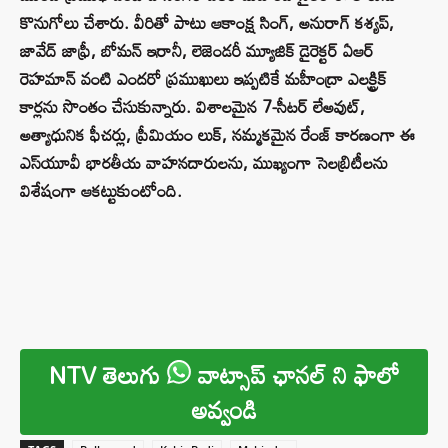
కొనుగోలు చేశారు. వీరితో పాటు ఆకాంక్ష సింగ్, అనురాగ్ కశ్యప్,
జావేద్ జాఫ్రీ, బోమన్ ఇరానీ, లెజెండరీ మ్యూజిక్ డైరెక్టర్ ఏఆర్
రెహమాన్ వంటి ఎందరో ప్రముఖులు ఇప్పటికే మహీంద్రా ఎలక్ట్రిక్
కార్లను సొంతం చేసుకున్నారు. విశాలమైన 7-సీటర్ లేఅవుట్,
అత్యాధునిక ఫీచర్లు, ప్రీమియం లుక్, నమ్మకమైన రేంజ్ కారణంగా ఈ
ఎస్‌యూవీ భారతీయ వాహనదారులను, ముఖ్యంగా సెలబ్రిటీలను
విశేషంగా ఆకట్టుకుంటోంది.
NTV తెలుగు
వాట్సాప్ ఛానల్ ని ఫాలో
అవ్వండి