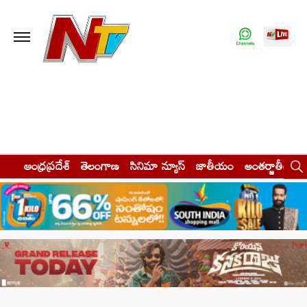
ఆంధ్రప్రదేశ్
తెలంగాణ
సినిమా న్యూస్
జాతీయం
అంతర్జాతీయం