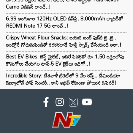
Camo ఎడిషన్ లాంచ్..!
6.99 అంగుళాల 120Hz OLED డిస్‌ప్లే, 8,000mAh బ్యాటరీతో
REDMI Note 17 5G లాంచ్..!
Crispy Wheat Flour Snacks: బయటి జంక్ ఫుడ్‌కి బై..బై..
ఇంట్లోనే గోధుమపిండితో కరకరలాడే హెల్తీ స్నాక్స్ చేసేయండి ఇలా.!
Best EV Bikes: బెస్ట్ మైలేజ్, అదిరే ఫీచర్లతో రూ.1.50 లక్షలలోపు
కొనుగోలు చేయగల టాప్-5 EV బైక్‌లు ఇదిగో..!
Incredible Story: దేశవాళీ క్రికెట్‌లో 9 వేల రన్స్.. టీమిండియా
డెబ్యూలోనే హాఫ్ సెంచరీ.. కానీ అడ్రస్ లేకుండా పోయిన ఓపెనర్!