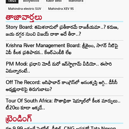
TAGS
Bollywood
Kabir Bedi
Mahindra
Mahindra electric SUV
Mahindra XEV 9S
తాజావార్తలు
Story Board: తమిళనాడులో ప్రతీకారమే రాజకీయమా..? కరుణ,
జయ దగ్గర నుంచి విజయ్ దాకా అదే తీరా..?
Krishna River Management Board: శ్రీశైలం, సాగర్ నీటిపై
ఏపీ కీలక ప్రతిపాదన.. కేఆర్ఎంబీకి లేఖ
PM Modi: ప్రధాని మోడీ మరో ఇన్‌స్టాగ్రామ్ వీడియో.. ఈసారి
ఏమన్నారంటే..
Off The Record: ఆసిఫాబాద్ కాంగ్రెస్‌లో అసంతృప్తి అగ్గి.. డీసీసీ
అధ్యక్షురాలిపై తిరుగుబాటు?
Tour Of South Africa: సౌతాఫ్రికా షెడ్యూల్‌లో కీలక మార్పులు..
టీ20లు కూడా అక్కడే..
ట్రెండింగ్‌
రూ.9.99 లక్షలకే పెట్రోల్, డీజిల్, CNG ఆప్షన్లతో Tata Nexon