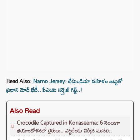
Read Also:
Namo Jersey: టీమిండియా మహిళల జట్టుతో
ప్రధాని మోదీ భేటీ.. పీఎంకు సర్ప్రైజ్ గిఫ్ట్..!
Also Read
Crocodile Captured in Konaseema: 6 నెలలుగా
భయాందోళనలో రైతులు.. ఎట్టకేలకు చిక్కిన మొసలి..