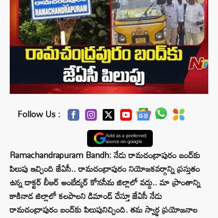
Follow Us :
Add as a preferred
source on google
Ramachandrapuram Bandh: నేడు రామచంద్రాపురం బంద్‌కు
పిలుపు ఇచ్చింది జేఏసీ.. రామచంద్రాపురం నియోజకవర్గాన్ని ప్రస్తుతం
ఉన్న డాక్టర్‌ బీఆర్‌ అంబేద్కర్‌ కోనసీమ జిల్లాలో వద్దు.. మా ప్రాంతాన్ని
కాకినాడ జిల్లాలో కలపాలని డిమాండ్ చేస్తూ జేఏసీ నేడు
రామచంద్రాపురం బంద్‌కు పిలుపునిచ్చింది. తమ స్వార్థ ప్రయోజనాల