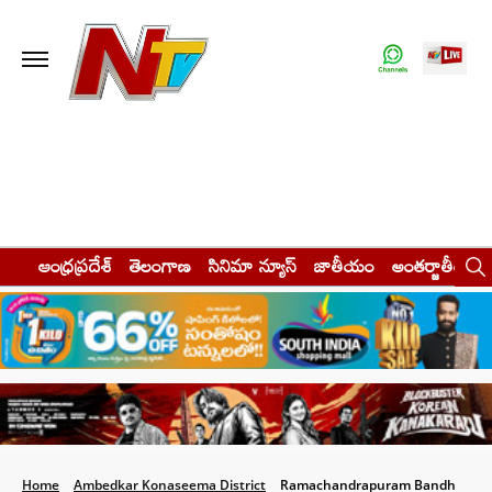
ఆంధ్రప్రదేశ్
తెలంగాణ
సినిమా న్యూస్
జాతీయం
అంతర్జాతీయం
Home
Ambedkar Konaseema District
Ramachandrapuram Bandh