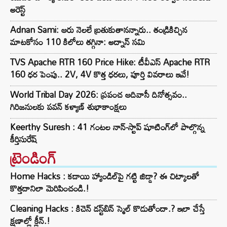
అరెస్ట్
Adnan Sami: ఆరు నెలలే బ్రతుకుతానన్నారు.. తండ్రికిచ్చిన
మాటకోసం 110 కిలోలు తగ్గినా: అద్నాన్ సమి
TVS Apache RTR 160 Price Hike: టీవీఎస్ Apache RTR
160 ధర పెంపు.. 2V, 4V కొత్త ధరలు, పూర్తి వివరాలు ఇవే!
World Tribal Day 2026: ప్రపంచ ఆదివాసీ దినోత్సవం..
గిరిజనులకు పవన్ కళ్యాణ్ శుభాకాంక్షలు
Keerthy Suresh : 41 గంటల నాన్-స్టాప్ షూటింగ్‌లో పాల్గొన్న
కీర్తిసురేష్‌
ట్రెండింగ్‌
Home Hacks : కడాయి హ్యాండిల్‌పై గట్టి జిడ్డా? ఈ చిట్కాలతో
కొత్తదానిలా మెరిపించండి.!
Cleaning Hacks : కిచెన్ డస్ట్‌బిన్ స్మెల్ కొడుతోందా.? ఇలా చేస్తే
క్షణాల్లో క్లీన్.!