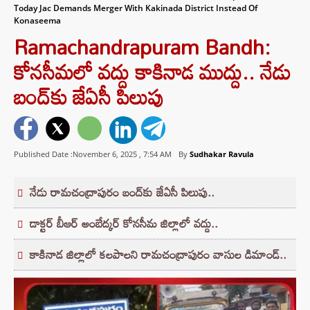
Today Jac Demands Merger With Kakinada District Instead Of
Konaseema
Ramachandrapuram Bandh:
కోనసీమలో వద్దు కాకినాడ ముద్దు.. నేడు
బంద్‌కు జేఏసీ పిలుపు
Published Date :November 6, 2025 ,
7:54 AM
By
Sudhakar Ravula
నేడు రామచంద్రాపురం బంద్‌కు జేఏసీ పిలుపు..
డాక్టర్‌ బీఆర్‌ అంబేద్కర్‌ కోనసీమ జిల్లాలో వద్దు..
కాకినాడ జిల్లాలో కలపాలని రామచంద్రాపురం వాసుల డిమాండ్..