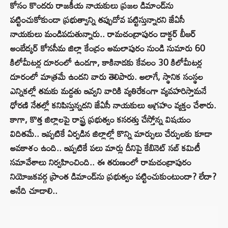
కోసం కొందరు రాజకీయ నాయకులు ప్రజల డిమాండ్‌ను
పట్టించుకోకుండా ప్రభుత్వాన్ని తప్పుదోవ పట్టిస్తున్నారని జేఏసీ
నాయకులు మండిపడుతున్నారు.. రామచంద్రాపురం డాక్టర్‌ బీఆర్‌
అంబేద్కర్‌ కోనసీమ జిల్లా కేంద్రం అమలాపురం నుండి సుమారు 60
కిలోమీటర్ల దూరంలో ఉండగా, కాకినాడకు కేవలం 30 కిలోమీటర్ల
దూరంలో మాత్రమే ఉందని వారు తెలిపారు. అలాగే, స్థానిక సంస్థల
ఎన్నికల్లో తమకు మద్దతు ఇవ్వని వారికి వ్యతిరేకంగా వ్యవహరిస్తామనే
ధోరణి నేతల్లో కనిపిస్తున్నదని జేఏసీ నాయకులు ఆగ్రహం వ్యక్తం చేశారు.
కాగా, కొత్త జిల్లాలపై రాష్ట్ర ప్రభుత్వం కసరత్తు చేస్తోన్న విషయం
విదితమే.. ఇప్పటికే ఏర్పడిన జిల్లాల్లో కొన్ని మార్పులు చేర్పులకు కూడా
అవకాశం ఉంది.. ఇప్పటికే పలు మార్లు దీనిపై కేబినెట్‌ సబ్‌ కమిటీ
సమావేశాలు నిర్వహించింది.. ఈ తరుణంలో రామచంద్రాపురం
నియోజకవర్గ ప్రాంత డిమాండ్‌ను ప్రభుత్వం పట్టించుకుంటుందా? లేదా?
అనేది చూడాలి..