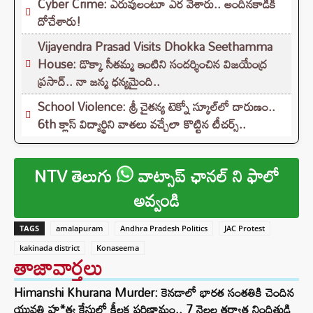
Cyber Crime: ఎరువులంటూ ఎర వేశారు.. అందినకాడికి
దోచేశారు!
Vijayendra Prasad Visits Dhokka Seethamma
House: డొక్కా సీతమ్మ ఇంటిని సందర్శించిన విజయేంద్ర
ప్రసాద్.. నా జన్మ ధన్యమైంది..
School Violence: శ్రీ చైతన్య టెక్నో స్కూల్‌లో దారుణం..
6th క్లాస్ విద్యార్థిని వాతలు వచ్చేలా కొట్టిన టీచర్స్..
NTV తెలుగు
వాట్సాప్ ఛానల్ ని ఫాలో
అవ్వండి
TAGS
amalapuram
Andhra Pradesh Politics
JAC Protest
kakinada district
Konaseema
తాజావార్తలు
Himanshi Khurana Murder: కెనడాలో భారత సంతతికి చెందిన
యువతి హ*త్య కేసులో కీలక పరిణామం.. 7 నెలల తర్వాత నిందితుడి