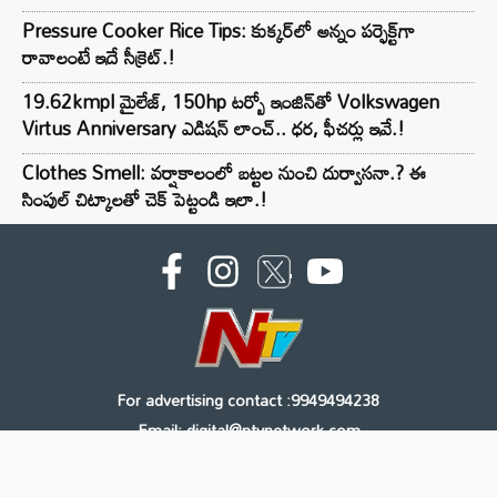
Pressure Cooker Rice Tips: కుక్కర్‌లో అన్నం పర్ఫెక్ట్‌గా
రావాలంటే ఇదే సీక్రెట్.!
19.62kmpl మైలేజ్, 150hp టర్బో ఇంజిన్‌తో Volkswagen
Virtus Anniversary ఎడిషన్ లాంచ్.. ధర, ఫీచర్లు ఇవే.!
Clothes Smell: వర్షాకాలంలో బట్టల నుంచి దుర్వాసనా.? ఈ
సింపుల్ చిట్కాలతో చెక్ పెట్టండి ఇలా.!
For advertising contact :9949494238
Email: digital@ntvnetwork.com
Copyright © 2000 - 2026 - NTV