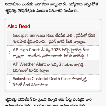
నియామకం ఎందుకు జరగలేదని ప్రశ్నించారు. ఉద్యోగాలు ఇవ్వకపోతే
సర్టిఫికెట్ల వెరిఫికేషన్‌కు ఎందుకు పిలిచారని నిలదీశారు.
Also Read
Gudapati Srinivasa Rao: టీడీపీకి షాక్‌.. వైసీపీలో చేరిన
గూడపాటి శ్రీనివాసరావు.. వైఎస్‌ జగన్‌ కీలక వ్యాఖ్యలు..
AP High Court: డీఎస్సీ-2025 పిల్‌పై హైకోర్టు కీలక
వ్యాఖ్యలు.. రాజకీయ ప్రయోజనాలకు పిల్‌ను వాడొద్దు..!
AP Weather Alert: రానున్న 3 గంటలు జాగ్రత్త..
పిడుగులతో కూడిన వర్షాలు
Saikrishna Custodial Death Case: సాయికృష్ణ
కేసులో కీలక పరిణామాలు..
సర్టిఫికెట్ల వెరిఫికేషన్ పూర్తయిన తర్వాత తమ పేర్లు ఎంపికైన వారి
జాబితాలోనూ లేవని, తిరస్కరించిన వారి జాబితాలోనూ లేవని