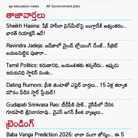
ap education news
AP Government Jobs
తాజావార్తలు
Sheikh Hasina: షేక్ హసీనా ప్రెస్‌మీట్‌పై బంగ్లాదేశ్ అభ్యంతరం..
భారత్ రియాక్షన్ ఇదే!
Ravindra Jadeja: జడేజాలో మైండ్ బ్లోయింగ్ చేంజ్.. సీక్రెట్
బయటపెట్టిన పుజారా..
Tamil Politics: కరుణానిధి, జయలలితకు తప్పలేదు.. ఇప్పుడు
ఉదయనిధి స్టాలిన్ వంతు..
Dating Rumors: ప్రీతి జింటాతో ఎఫైర్ వార్తలు.. 15 ఏళ్ల తర్వాత
మౌనం వీడిన స్టార్ ప్లేయర్!
Gudapati Srinivasa Rao: టీడీపీకి షాక్‌.. వైసీపీలో చేరిన
గూడపాటి శ్రీనివాసరావు.. వైఎస్‌ జగన్‌ కీలక వ్యాఖ్యలు..
ట్రెండింగ్‌
Baba Vanga Prediction 2026: బాబా వంగా జోస్యం.. ఈ 5