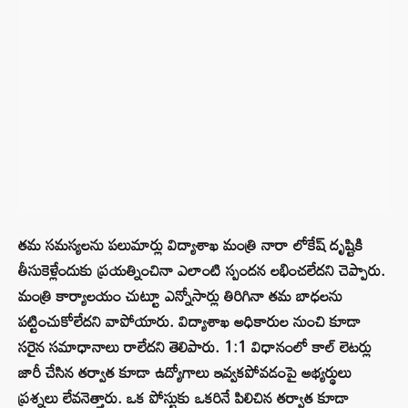
తమ సమస్యలను పలుమార్లు విద్యాశాఖ మంత్రి నారా లోకేష్ దృష్టికి
తీసుకెళ్లేందుకు ప్రయత్నించినా ఎలాంటి స్పందన లభించలేదని చెప్పారు.
మంత్రి కార్యాలయం చుట్టూ ఎన్నోసార్లు తిరిగినా తమ బాధలను
పట్టించుకోలేదని వాపోయారు. విద్యాశాఖ అధికారుల నుంచి కూడా
సరైన సమాధానాలు రాలేదని తెలిపారు. 1:1 విధానంలో కాల్ లెటర్లు
జారీ చేసిన తర్వాత కూడా ఉద్యోగాలు ఇవ్వకపోవడంపై అభ్యర్థులు
ప్రశ్నలు లేవనెత్తారు. ఒక పోస్టుకు ఒకరినే పిలిచిన తర్వాత కూడా