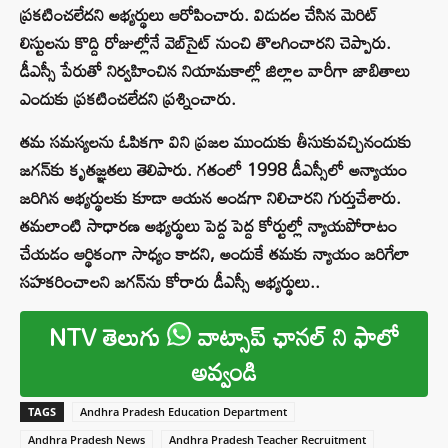
ప్రకటించలేదని అభ్యర్థులు ఆరోపించారు. విడుదల చేసిన మెరిట్
లిస్టులను కొద్ది రోజుల్లోనే వెబ్‌సైట్ నుంచి తొలగించారని చెప్పారు.
డీఎస్సీ పేరుతో నిర్వహించిన నియామకాల్లో జిల్లాల వారీగా జాబితాలు
ఎందుకు ప్రకటించలేదని ప్రశ్నించారు.
తమ సమస్యలను ఓపికగా విని ప్రజల ముందుకు తీసుకువచ్చినందుకు
జగన్‌కు కృతజ్ఞతలు తెలిపారు. గతంలో 1998 డీఎస్సీలో అన్యాయం
జరిగిన అభ్యర్థులకు కూడా ఆయన అండగా నిలిచారని గుర్తుచేశారు.
తమలాంటి సాధారణ అభ్యర్థులు పెద్ద పెద్ద కోర్టుల్లో న్యాయపోరాటం
చేయడం ఆర్థికంగా సాధ్యం కాదని, అందుకే తమకు న్యాయం జరిగేలా
సహకరించాలని జగన్‌ను కోరారు డీఎస్సీ అభ్యర్థులు..
NTV తెలుగు
వాట్సాప్ ఛానల్ ని ఫాలో
అవ్వండి
TAGS
Andhra Pradesh Education Department
Andhra Pradesh News
Andhra Pradesh Teacher Recruitment