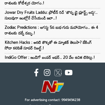
రాశులకు కోటీశ్వర యోగం.!
Jowar Dry Fruits Laddu: ప్రోటీన్ రిచ్ ‘జొన్న డ్రై ఫ్రూప్ట్స్ లడ్డు’..
సులువుగా ఇంట్లోనే చేసేయండి ఇలా..!
Zodiac Predictions : ఆగస్టు 5న బుధ-గురు మహాయోగం.. ఈ 4
రాశులకు డబ్బే డబ్బు.!
Kitchen Hacks : అరటి తొక్కతో ఈ మ్యాజిక్ తెలుసా? బేకింగ్
సోడా కలిపితే సూపర్ రిజల్ట్.!
IndiGo Offer : ఇండిగో బంపర్ ఆఫర్.. 20 వేల ఉచిత టికెట్లు.!
For advertising contact :9949494238