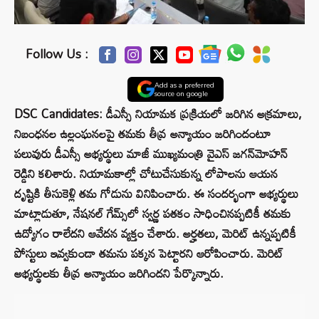
Follow Us :
Add as a preferred
source on google
DSC Candidates: డీఎస్సీ నియామక ప్రక్రియలో జరిగిన అక్రమాలు,
నిబంధనల ఉల్లంఘనలపై తమకు తీవ్ర అన్యాయం జరిగిందంటూ
పలువురు డీఎస్సీ అభ్యర్థులు మాజీ ముఖ్యమంత్రి వైఎస్ జగన్‌మోహన్
రెడ్డిని కలిశారు. నియామకాల్లో చోటుచేసుకున్న లోపాలను ఆయన
దృష్టికి తీసుకెళ్లి తమ గోడును వినిపించారు. ఈ సందర్భంగా అభ్యర్థులు
మాట్లాడుతూ, నేషనల్ గేమ్స్‌లో స్వర్ణ పతకం సాధించినప్పటికీ తమకు
ఉద్యోగం రాలేదని ఆవేదన వ్యక్తం చేశారు. అర్హతలు, మెరిట్ ఉన్నప్పటికీ
పోస్టులు ఇవ్వకుండా తమను పక్కన పెట్టారని ఆరోపించారు. మెరిట్
అభ్యర్థులకు తీవ్ర అన్యాయం జరిగిందని పేర్కొన్నారు.