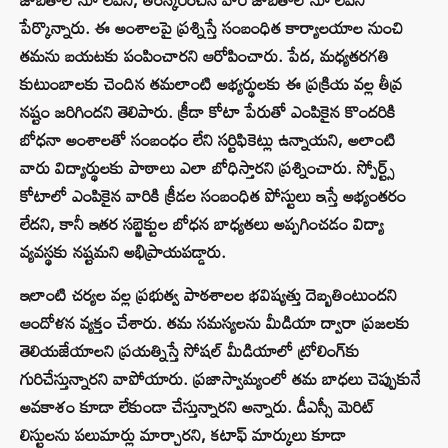
పేర్కొన్నారు. ఈ అంశాలపై ప్రశ్నిస్తే సంబంధిత కార్యాలయాల నుంచి
తమను బయటకు పంపించారని ఆరోపించారు. పేద, మధ్యతరగతి
కుటుంబాలకు చెందిన తమలాంటి అభ్యర్థులకు ఈ ప్రక్రియ వల్ల తీవ్ర
నష్టం జరిగిందని తెలిపారు. క్రీడా కోటా పేరుతో ఎంపికైన కొందరికి
బోధనా అంశాలతో సంబంధం లేని సర్టిఫికెట్లు ఉన్నాయని, అలాంటి
వారు విద్యార్థులకు పాఠాలు ఎలా బోధిస్తారని ప్రశ్నించారు. స్పోర్ట్స్
కోటాలో ఎంపికైన వారికి క్రీడల సంబంధిత పోస్టులు ఇస్తే అభ్యంతరం
లేదని, కానీ ఇతర సబ్జెక్టుల బోధన బాధ్యతలు అప్పగించడం విద్యా
వ్యవస్థకు నష్టమని అభిప్రాయపడ్డారు.
ఇలాంటి చర్యల వల్ల ప్రభుత్వ పాఠశాలల భవిష్యత్తు దెబ్బతింటుందని
ఆందోళన వ్యక్తం చేశారు. తమ సమస్యలను మీడియా ద్వారా ప్రజలకు
తెలియజేయాలని ప్రయత్నిస్తే సోషల్ మీడియాలో ట్రోలింగ్‌కు
గురిచేస్తున్నారని వాపోయారు. ప్రజాస్వామ్యంలో తమ బాధలు చెప్పుకునే
అవకాశం కూడా లేకుండా చేస్తున్నారని అన్నారు. డీఎస్సీ మెరిట్
లిస్టులను పలుమార్లు మార్చారని, కటాఫ్ మార్కులు కూడా