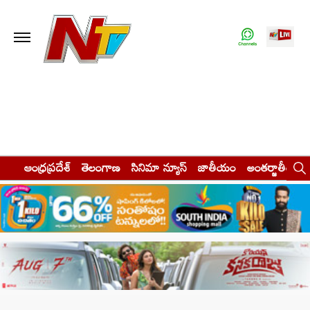
ఆంధ్రప్రదేశ్
తెలంగాణ
సినిమా న్యూస్
జాతీయం
అంతర్జాతీయం