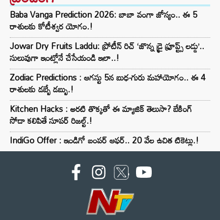
Baba Vanga Prediction 2026: బాబా వంగా జోస్యం.. ఈ 5
రాశులకు కోటీశ్వర యోగం.!
Jowar Dry Fruits Laddu: ప్రోటీన్ రిచ్ ‘జొన్న డ్రై ఫ్రూప్ట్స్ లడ్డు’..
సులువుగా ఇంట్లోనే చేసేయండి ఇలా..!
Zodiac Predictions : ఆగస్టు 5న బుధ-గురు మహాయోగం.. ఈ 4
రాశులకు డబ్బే డబ్బు.!
Kitchen Hacks : అరటి తొక్కతో ఈ మ్యాజిక్ తెలుసా? బేకింగ్
సోడా కలిపితే సూపర్ రిజల్ట్.!
IndiGo Offer : ఇండిగో బంపర్ ఆఫర్.. 20 వేల ఉచిత టికెట్లు.!