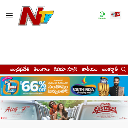
ఆంధ్రప్రదేశ్
తెలంగాణ
సినిమా న్యూస్
జాతీయం
అంతర్జాతీయం