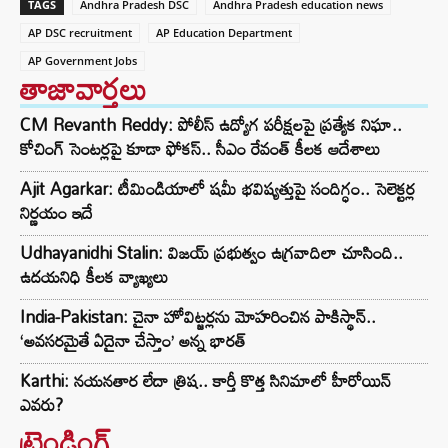
TAGS
Andhra Pradesh DSC
Andhra Pradesh education news
AP DSC recruitment
AP Education Department
AP Government Jobs
తాజావార్తలు
CM Revanth Reddy: పోలీస్ ఉద్యోగ పరీక్షలపై ప్రత్యేక నిఘా..
కోచింగ్ సెంటర్లపై కూడా ఫోకస్.. సీఎం రేవంత్ కీలక ఆదేశాలు
Ajit Agarkar: టీమిండియాలో షమీ భవిష్యత్తుపై సందిగ్ధం.. సెలెక్టర్ల
నిర్ణయం ఇదే
Udhayanidhi Stalin: విజయ్ ప్రభుత్వం ఉగ్రవాదిలా చూసింది..
ఉదయనిధి కీలక వ్యాఖ్యలు
India-Pakistan: చైనా హోవిట్జర్లను మోహరించిన పాకిస్థాన్..
‘అవసరమైతే ఏదైనా చేస్తాం’ అన్న భారత్
Karthi: నయనతార లేదా త్రిష.. కార్తీ కొత్త సినిమాలో హీరోయిన్
ఎవరు?
ట్రెండింగ్‌