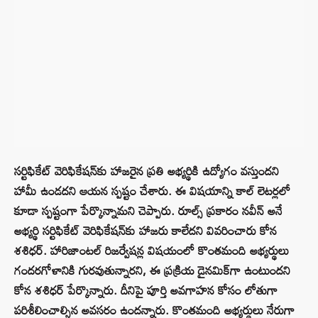
సర్టిఫికేట్ వెరిఫికేషన్‌కు హాజరైన ప్రతి అభ్యర్థికి ఉద్యోగం వస్తుందని
హామీ ఉండదని ఆయన స్పష్టం చేశారు. ఈ విషయాన్ని కాల్ లెటర్లలో
కూడా స్పష్టంగా పేర్కొన్నామని చెప్పారు. రూల్స్ ప్రకారం నవీన్ అనే
అభ్యర్థి సర్టిఫికేట్ వెరిఫికేషన్‌కు హాజరు కాలేదని వివరించారు కోన
శశిధర్‌. హారిజాంటల్ రిజర్వేషన్ల విషయంలో కొంతమంది అభ్యర్థులు
గందరగోళానికి గురవుతున్నారని, ఈ ప్రక్రియ డైనమిక్‌గా ఉంటుందని
కోన శశిధర్ పేర్కొన్నారు. దీనిపై పూర్తి అవగాహన కోసం లోతుగా
పరిశీలించాల్సిన అవసరం ఉందన్నారు. కొంతమంది అభ్యర్థులు నేరుగా