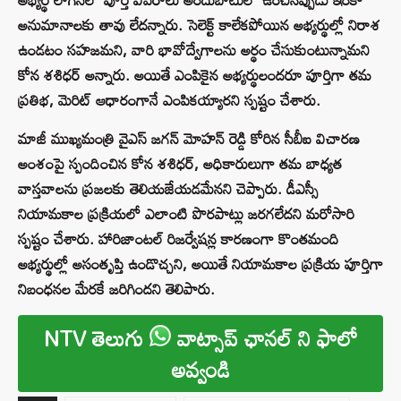
అనుమానాలకు తావు లేదన్నారు. సెలెక్ట్ కాలేకపోయిన అభ్యర్థుల్లో నిరాశ
ఉండటం సహజమని, వారి భావోద్వేగాలను అర్థం చేసుకుంటున్నామని
కోన శశిధర్ అన్నారు. అయితే ఎంపికైన అభ్యర్థులందరూ పూర్తిగా తమ
ప్రతిభ, మెరిట్ ఆధారంగానే ఎంపికయ్యారని స్పష్టం చేశారు.
మాజీ ముఖ్యమంత్రి వైఎస్ జగన్ మోహన్ రెడ్డి కోరిన సీబీఐ విచారణ
అంశంపై స్పందించిన కోన శశిధర్, అధికారులుగా తమ బాధ్యత
వాస్తవాలను ప్రజలకు తెలియజేయడమేనని చెప్పారు. డీఎస్సీ
నియామకాల ప్రక్రియలో ఎలాంటి పొరపాట్లు జరగలేదని మరోసారి
స్పష్టం చేశారు. హారిజాంటల్ రిజర్వేషన్ల కారణంగా కొంతమంది
అభ్యర్థుల్లో అసంతృప్తి ఉండొచ్చని, అయితే నియామకాల ప్రక్రియ పూర్తిగా
నిబంధనల మేరకే జరిగిందని తెలిపారు.
NTV తెలుగు
వాట్సాప్ ఛానల్ ని ఫాలో
అవ్వండి