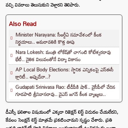
వచ్చి వివరాలు తెలుసుకుని వెళ్లారని తెలిపారు.
Also Read
Minister Narayana: సీఆర్డీఏ సమావేశంలో కీలక
నిర్ణయాలు.. అమరావతికి కొత్త ఊపు
Nara Lokesh: మంత్రి లోకేష్‌తో చాగంటి కోటేశ్వరరావు
భేటీ.. నైతిక విలువలతోనే విద్యా వికాసం
AP Local Body Elections: స్థానిక ఎన్నికలపై ఎస్ఈసీ
క్లారిటీ.. అప్పుడేనా..?
Gudapati Srinivasa Rao: టీడీపీకి షాక్‌.. వైసీపీలో చేరిన
గూడపాటి శ్రీనివాసరావు.. వైఎస్‌ జగన్‌ కీలక వ్యాఖ్యలు..
డీఎస్సీ ఫలితాల విషయంలో ఎక్కడా రిజెక్షన్ లిస్ట్ విడుదల చేయలేదని,
కేవలం సెలక్షన్ లిస్ట్ మాత్రమే ప్రకటించామని స్పష్టం చేశారు. ప్రతి
అభ్యర్థి లాగిన్‌లో పూర్తి వివరాలు అందుబాటులో ఉంచినప్పుడు ఇంకా