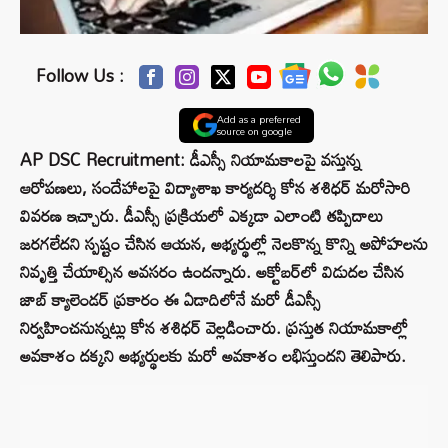
Follow Us :
Add as a preferred
source on google
AP DSC Recruitment: డీఎస్సీ నియామకాలపై వస్తున్న
ఆరోపణలు, సందేహాలపై విద్యాశాఖ కార్యదర్శి కోన శశిధర్ మరోసారి
వివరణ ఇచ్చారు. డీఎస్సీ ప్రక్రియలో ఎక్కడా ఎలాంటి తప్పిదాలు
జరగలేదని స్పష్టం చేసిన ఆయన, అభ్యర్థుల్లో నెలకొన్న కొన్ని అపోహలను
నివృత్తి చేయాల్సిన అవసరం ఉందన్నారు. అక్టోబర్‌లో విడుదల చేసిన
జాబ్ క్యాలెండర్ ప్రకారం ఈ ఏడాదిలోనే మరో డీఎస్సీ
నిర్వహించనున్నట్లు కోన శశిధర్ వెల్లడించారు. ప్రస్తుత నియామకాల్లో
అవకాశం దక్కని అభ్యర్థులకు మరో అవకాశం లభిస్తుందని తెలిపారు.