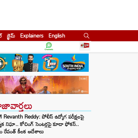
ల్
క్రైమ్
Explainers
English
ాజావార్తలు
Revanth Reddy: పోలీస్ ఉద్యోగ పరీక్షలపై
త్యేక నిఘా.. కోచింగ్ సెంటర్లపై కూడా ఫోకస్..
ం రేవంత్ కీలక ఆదేశాలు