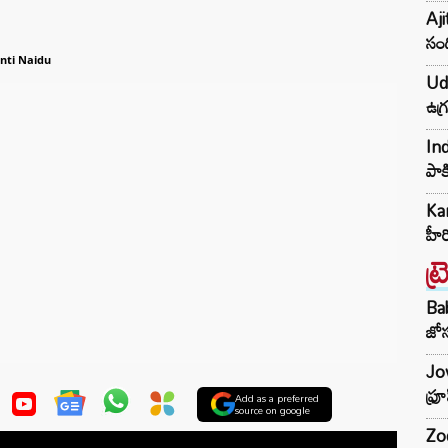
Aji
సంద
nti Naidu
Udh
ఉగ్
Ind
పాక
Kar
హీ
ట్
Ba
జోస
Jow
ఫ్ర
Add as a preferred
source on google
Zod