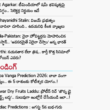
t Agarkar: టీమిండియాలో షమీ భవిష్యత్తుపై
ిగ్ధం.. సెలెక్టర్ల నిర్ణయం ఇదే
ayanidhi Stalin: విజయ్ ప్రభుత్వం
రవాదిలా చూసింది.. ఉదయనిధి కీలక వ్యాఖ్యలు
ia-Pakistan: చైనా హోవిట్జర్లను మోహరించిన
ిస్థాన్.. ‘అవసరమైతే ఏదైనా చేస్తాం’ అన్న భారత్
thi: నయనతార లేదా త్రిష.. కార్తీ కొత్త సినిమాలో
రోయిన్ ఎవరు?
రెండింగ్‌
ba Vanga Prediction 2026: బాబా వంగా
్యం.. ఈ 5 రాశులకు కోటీశ్వర యోగం.!
ar Dry Fruits Laddu: ప్రోటీన్ రిచ్ ‘జొన్న డ్రై
ూప్ట్స్ లడ్డు’.. సులువుగా ఇంట్లోనే చేసేయండి ఇలా..!
iac Predictions : ఆగస్టు 5న బుధ-గురు