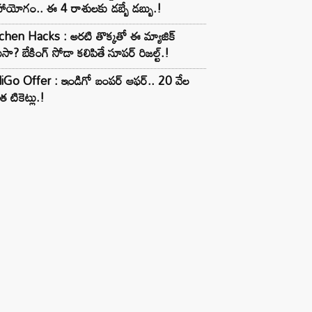
ాయోగం.. ఈ 4 రాశులకు డబ్బే డబ్బు.!
chen Hacks : అరటి తొక్కతో ఈ మ్యాజిక్
ుసా? బేకింగ్ సోడా కలిపితే సూపర్ రిజల్ట్.!
iGo Offer : ఇండిగో బంపర్ ఆఫర్.. 20 వేల
త టికెట్లు.!