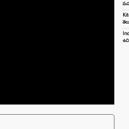
మహ
Kit
తెల
Ind
ఉచి