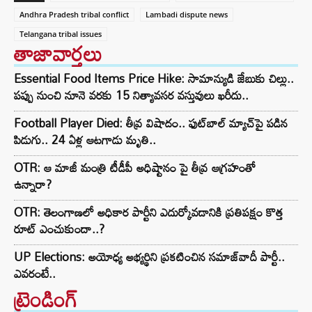
Andhra Pradesh tribal conflict
Lambadi dispute news
Telangana tribal issues
తాజావార్తలు
Essential Food Items Price Hike: సామాన్యుడి జేబుకు చిల్లు..
పప్పు నుంచి నూనె వరకు 15 నిత్యావసర వస్తువులు ఖరీదు..
Football Player Died: తీవ్ర విషాదం.. ఫుట్‌బాల్ మ్యాచ్‌పై పడిన
పిడుగు.. 24 ఏళ్ల ఆటగాడు మృతి..
OTR: ఆ మాజీ మంత్రి టీడీపీ అధిష్టానం పై తీవ్ర ఆగ్రహంతో
ఉన్నారా?
OTR: తెలంగాణలో అధికార పార్టీని ఎదుర్కోవడానికి ప్రతిపక్షం కొత్త
రూట్‌ ఎంచుకుందా..?
UP Elections: అయోధ్య అభ్యర్థిని ప్రకటించిన సమాజ్‌వాదీ పార్టీ..
ఎవరంటే..
ట్రెండింగ్‌