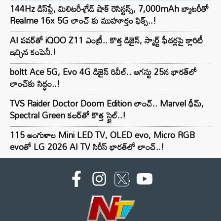
144Hz డిస్‌ప్లే, మిలిటరీ-గ్రేడ్ షాక్ రెసిస్టన్స్, 7,000mAh బ్యాటరీతో
Realme 16x 5G లాంచ్ కు ముహూర్తం ఫిక్స్..!
AI పవర్‌తో iQOO Z11 ఎంట్రీ.. కొత్త డిజైన్, స్మార్ట్ ఫీచర్లపై క్లారిటీ
ఇచ్చిన కంపెనీ.!
boltt Ace 5G, Evo 4G డిజైన్ రివీల్.. ఆగస్టు 25న భారత్‌లో
లాంచ్‌కు సిద్ధం..!
TVS Raider Doctor Doom Edition లాంచ్.. Marvel థీమ్,
Spectral Green కలర్‌తో కొత్త స్టైల్..!
115 అంగుళాల Mini LED TV, OLED evo, Micro RGB
evoతో LG 2026 AI TV సిరీస్ భారత్‌లో లాంచ్..!