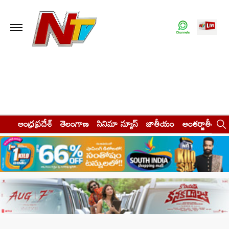
ఆంధ్రప్రదేశ్
తెలంగాణ
సినిమా న్యూస్
జాతీయం
అంతర్జాతీయం