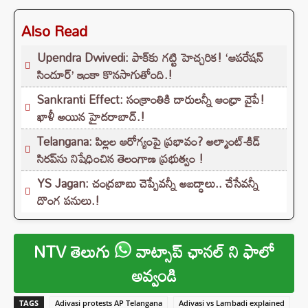
Also Read
Upendra Dwivedi: పాక్‌కు గట్టి హెచ్చరిక! ‘ఆపరేషన్
సిందూర్’ ఇంకా కొనసాగుతోంది.!
Sankranti Effect: సంక్రాంతికి దారులన్నీ ఆంధ్రా వైపే!
ఖాళీ అయిన హైదరాబాద్.!
Telangana: పిల్లల ఆరోగ్యంపై ప్రభావం? అల్మాంట్-కిడ్
సిరప్‌ను నిషేధించిన తెలంగాణ ప్రభుత్వం !
YS Jagan: చంద్రబాబు చెప్పేవన్నీ అబద్ధాలు.. చేసేవన్నీ
దొంగ పనులు.!
NTV తెలుగు
వాట్సాప్ ఛానల్ ని ఫాలో
అవ్వండి
TAGS
Adivasi protests AP Telangana
Adivasi vs Lambadi explained