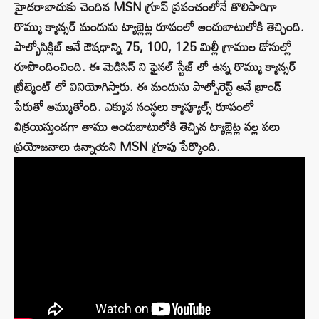
హైదరాబాదుకు చెందిన MSN గ్రూప్ ప్రపంచంలోనే తొలిసారిగా
రొమ్ము క్యాన్సర్ మందును ట్యాబ్లెట్ల రూపంలో అందుబాటులోకి తెచ్చింది.
పాల్బోసిక్లిబ్ అనే ఔషధాన్ని 75, 100, 125 మిల్లీ గ్రాముల డోసుల్లో
రూపొందించింది. ఈ మెడిసిన్ ని ఫైనల్ స్టేజ్ లో ఉన్న రొమ్ము క్యాన్సర్
ట్రీట్మెంట్ లో వినియోగిస్తారు. ఈ మందును పాల్బోరెస్ట్ అనే బ్రాండ్
పేరుతో అమ్ముతోంది. ఎక్కువ సంస్థలు క్యాప్యూల్స్ రూపంలో
విక్రయిస్తుండగా తాము అందుబాటులోకి తెచ్చిన ట్యాబ్లెట్ల వల్ల పలు
ప్రయోజనాలు ఉన్నాయని MSN గ్రూపు పేర్కొంది.