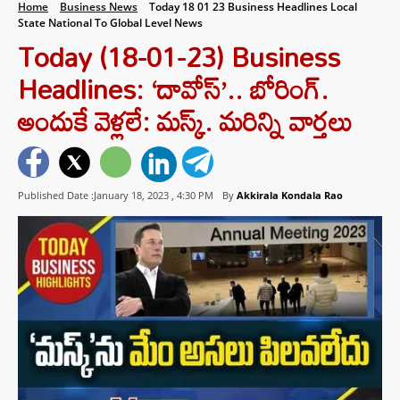
Home
Business News
Today 18 01 23 Business Headlines Local
State National To Global Level News
Today (18-01-23) Business
Headlines: ‘దావోస్’.. బోరింగ్‌.
అందుకే వెళ్లలే: మస్క్. మరిన్ని వార్తలు
Published Date :January 18, 2023 ,
4:30 PM
By
Akkirala Kondala Rao