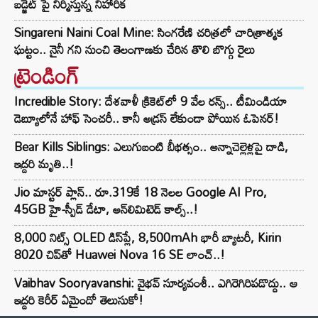
బడ్జెట్ పై నిర్మిస్తున్న నిహారిక
Singareni Naini Coal Mine: సింగరేణి చరిత్రలో చారిత్రాత్మక
ఘట్టం.. నైనీ గని నుంచి తెలంగాణకు చేరిన తొలి బొగ్గు రైలు
ట్రెండింగ్‌
Incredible Story: దేశవాళీ క్రికెట్‌లో 9 వేల రన్స్.. టీమిండియా
డెబ్యూలోనే హాఫ్ సెంచరీ.. కానీ అడ్రస్ లేకుండా పోయిన ఓపెనర్!
Bear Kills Siblings: ఎలుగుబంటి బీభత్సం.. అన్నాచెల్లెళ్లపై దాడి,
ఇద్దరి మృతి..!
Jio మాస్టర్ ప్లాన్.. రూ.319కే 18 నెలల Google AI Pro,
45GB హై-స్పీడ్ డేటా, అన్⁭లిమిటెడ్ కాల్స్..!
8,000 నిట్స్ OLED డిస్‌ప్లే, 8,500mAh భారీ బ్యాటరీ, Kirin
8020 చిప్‌తో Huawei Nova 16 SE లాంచ్..!
Vaibhav Sooryavanshi: వైభవ్ సూర్యవంశీ.. ఎగిరెగిరిపడొద్దు.. ఆ
ఇద్దరి కెరీర్ ఏమైందో తెలుసుకో!