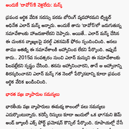
అందుకే ‘దావోస్’కి వెళ్లలేదు: మస్క్
ప్రపంచ ఆర్థిక వేదిక సదస్సు పరమ బోరింగ్ వ్యవహారమని ట్విట్టర్
అధినేత ఎలాన్ మస్క్ అన్నారు. అందుకే తాను ‘దావోస్’లో జరుగుతున్న
సమావేశాలకు హాజరుకాలేదని చెప్పారు. అయితే.. ఎలాన్ మస్క్ చేసిన
ఈ చులకన వ్యాఖ్యలపై వరల్డ్ ఎకనమిక్ ఫోరం స్పందించింది. అసలు
తాము అతణ్ని ఈ సమావేశాలకి ఆహ్వానించ లేదని పేర్కొంది. ఇప్పుడే
కాదు.. 2015వ సంవత్సరం నుంచి ఎలాన్ మస్కుని ఈ సమావేశాలకు
పిలవట్లేదని స్పష్టం చేసింది. తనను ఆహ్వానించారని, తానే ఆ ఆహ్వానాన్ని
తిరస్కరించానని ఎలాన్ మస్క్ గత నెలలో పేర్కొనటాన్ని కూడా ప్రపంచ
ఆర్థిక వేదిక ఖండించింది.
భారత వజ్ర వ్యాపారుల సమస్యలు
భారతీయ వజ్ర వ్యాపారులు ఈమధ్య కాలంలో పలు సమస్యలు
ఎదుర్కొంటున్నారు. కరెన్సీ రిస్కులు కూడా ఇందులో ఒక భాగమని జెమ్
అండ్ జ్యూలరీ ఎక్స్ పోర్ట్ ప్రమోషన్ కౌన్సిల్ పేర్కొంది. రూపాయల్లో చేసే