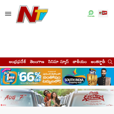
ఆంధ్రప్రదేశ్
తెలంగాణ
సినిమా న్యూస్
జాతీయం
అంతర్జాతీయం