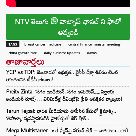
NTV తెలుగు
వాట్సాప్ ఛానల్ ని ఫాలో
అవ్వండి
TAGS
breast cancer medicine
central finance minister meeting
china growth rate
daily business updates
davos
తాజావార్తలు
YCP vs TDP: బెజవాడలో ఉద్రిక్తత.. వైసీపీ దీక్షా శిబిరం టెంట్
తొలగించిన టీడీపీ శ్రేణులు!
Preity Zinta: ‘సగం ఇండియన్, సగం అమెరికన్… పిల్లలకు
ఇండియన్ రూట్స్… ఎనిమిదేళ్ల రీఎంట్రీపై ప్రీతి ఆసక్తికర వ్యాఖ్యలు!
Tarun Tejpal: భారత మీడియాను ఊపేసిన కేసులో క్లైమాక్స్..
‘తెహల్కా’ వ్యవస్థాపకుడికి హైకోర్టులో బిగ్ షాక్..
Mega Multistarrer : ఒకే స్క్రీన్‌పై వరుణ్ తేజ్ – నాగబాబు.. భారీ