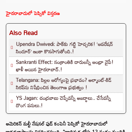
హైదరాబాదులో పెప్సికో విస్తరణ
Also Read
Upendra Dwivedi: పాక్‌కు గట్టి హెచ్చరిక! ‘ఆపరేషన్
సిందూర్’ ఇంకా కొనసాగుతోంది.!
Sankranti Effect: సంక్రాంతికి దారులన్నీ ఆంధ్రా వైపే!
ఖాళీ అయిన హైదరాబాద్.!
Telangana: పిల్లల ఆరోగ్యంపై ప్రభావం? అల్మాంట్-కిడ్
సిరప్‌ను నిషేధించిన తెలంగాణ ప్రభుత్వం !
YS Jagan: చంద్రబాబు చెప్పేవన్నీ అబద్ధాలు.. చేసేవన్నీ
దొంగ పనులు.!
అమెరికన్ మల్టీ నేషనల్ ఫుడ్ కంపెనీ పెప్సికో హైదరాబాదులో
కార్యకలాపాలను విస్తరించనుంది. ఏడాదిన్నర లోపు 12 వందల మందికి