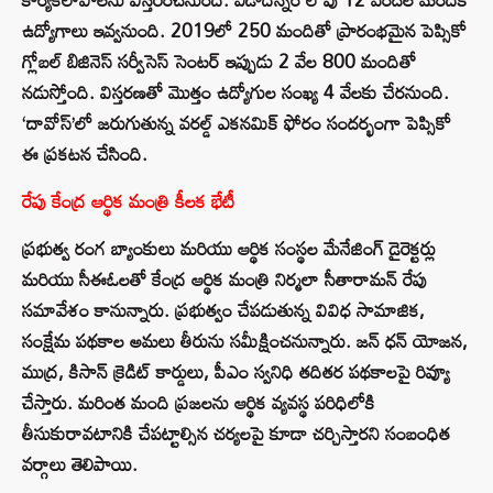
ఉద్యోగాలు ఇవ్వనుంది. 2019లో 250 మందితో ప్రారంభమైన పెప్సికో
గ్లోబల్ బిజినెస్ సర్వీసెస్ సెంటర్ ఇప్పుడు 2 వేల 800 మందితో
నడుస్తోంది. విస్తరణతో మొత్తం ఉద్యోగుల సంఖ్య 4 వేలకు చేరనుంది.
‘దావోస్’లో జరుగుతున్న వరల్డ్ ఎకనమిక్ ఫోరం సందర్భంగా పెప్సికో
ఈ ప్రకటన చేసింది.
రేపు కేంద్ర ఆర్థిక మంత్రి కీలక భేటీ
ప్రభుత్వ రంగ బ్యాంకులు మరియు ఆర్థిక సంస్థల మేనేజింగ్ డైరెక్టర్లు
మరియు సీఈఓలతో కేంద్ర ఆర్థిక మంత్రి నిర్మలా సీతారామన్ రేపు
సమావేశం కానున్నారు. ప్రభుత్వం చేపడుతున్న వివిధ సామాజిక,
సంక్షేమ పథకాల అమలు తీరును సమీక్షించనున్నారు. జన్ ధన్ యోజన,
ముద్ర, కిసాన్ క్రెడిట్ కార్డులు, పీఎం స్వనిధి తదితర పథకాలపై రివ్యూ
చేస్తారు. మరింత మంది ప్రజలను ఆర్థిక వ్యవస్థ పరిధిలోకి
తీసుకురావటానికి చేపట్టాల్సిన చర్యలపై కూడా చర్చిస్తారని సంబంధిత
వర్గాలు తెలిపాయి.