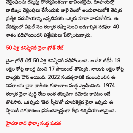
చెల్లింపులను రష్యన్లు సౌకర్యవంతంగా భావించట్లేదు. రూపాయల్లో
వాణిజ్యం చెల్లింపులు చేసేందుకు జులై నెలలో అందుబాటులోకి తెచ్చిన
ప్రత్యేక సదుపాయాన్ని ఇప్పటివరకు ఒక్కరు కూడా వాడుకోలేదు. ఈ
నేపథ్యంలో ఏప్రిల్ నెల తర్వాత రష్యా నుంచి జరగాల్సిన సరఫరా 40
శాతం పడిపోయిందని విశ్లేషకులు పేర్కొంటున్నారు.
50 ఏళ్ల కనిష్టానికి చైనా గ్రోత్ రేట్
చైనా గ్రోత్ రేట్ 50 ఏళ్ల కనిష్టానికి పడిపోయింది. ఆ దేశ జీడీపీ 18
లక్షల కోట్ల డాలర్ల నుంచి 17 పాయింట్ తొమ్మిది, నాలుగు లక్షల కోట్ల
డాలర్లకు డౌన్ అయింది. 2022 సంవత్సరానికి సంబంధించిన ఈ
వివరాలను చైనా జాతీయ గణాంకాల సంస్థ వెల్లడించింది. 1974
తర్వాత చైనా వృద్ధి రేటు ఇంత తక్కువగా నమోదు కావటం ఇదే
తొలిసారి. ఒకప్పుడు ‘జెట్ స్పీడ్’తో దూసుకెళ్లిన చైనా ఇప్పుడు ఈ
స్థాయికి దిగజారటం ప్రపంచవ్యాప్తంగా తీవ్ర చర్చనీయాంశమైంది.
హైదరాబాద్ ఫార్మా సంస్థ ఘనత