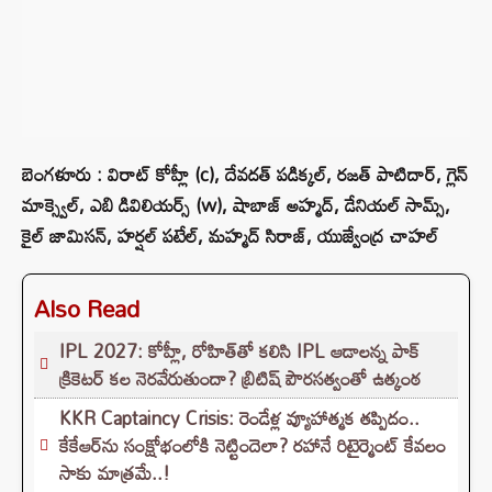
బెంగళూరు : విరాట్ కోహ్లీ (c), దేవదత్ పడిక్కల్, రజత్ పాటిదార్, గ్లెన్
మాక్స్వెల్, ఎబి డివిలియర్స్ (w), షాబాజ్ అహ్మద్, డేనియల్ సామ్స్,
కైల్ జామిసన్, హర్షల్ పటేల్, మహ్మద్ సిరాజ్, యుజ్వేంద్ర చాహల్
Also Read
IPL 2027: కోహ్లీ, రోహిత్‌తో కలిసి IPL ఆడాలన్న పాక్‌
క్రికెటర్‌ కల నెరవేరుతుందా? బ్రిటిష్ పౌరసత్వంతో ఉత్కంఠ
KKR Captaincy Crisis: రెండేళ్ల వ్యూహాత్మక తప్పిదం..
కేకేఆర్‌ను సంక్షోభంలోకి నెట్టిందెలా? రహానే రిటైర్మెంట్ కేవలం
సాకు మాత్రమే..!