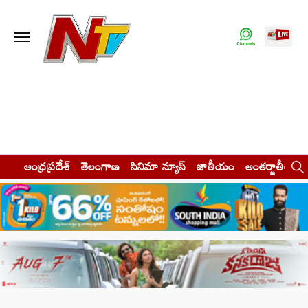
ఆంధ్రప్రదేశ్
తెలంగాణ
సినిమా న్యూస్
జాతీయం
అంతర్జాతీయం