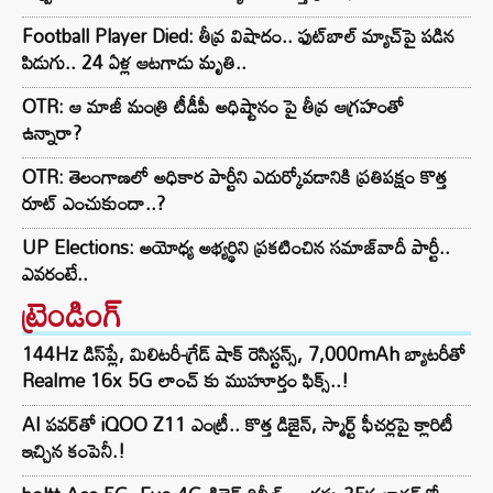
Football Player Died: తీవ్ర విషాదం.. ఫుట్‌బాల్ మ్యాచ్‌పై పడిన
పిడుగు.. 24 ఏళ్ల ఆటగాడు మృతి..
OTR: ఆ మాజీ మంత్రి టీడీపీ అధిష్టానం పై తీవ్ర ఆగ్రహంతో
ఉన్నారా?
OTR: తెలంగాణలో అధికార పార్టీని ఎదుర్కోవడానికి ప్రతిపక్షం కొత్త
రూట్‌ ఎంచుకుందా..?
UP Elections: అయోధ్య అభ్యర్థిని ప్రకటించిన సమాజ్‌వాదీ పార్టీ..
ఎవరంటే..
ట్రెండింగ్‌
144Hz డిస్‌ప్లే, మిలిటరీ-గ్రేడ్ షాక్ రెసిస్టన్స్, 7,000mAh బ్యాటరీతో
Realme 16x 5G లాంచ్ కు ముహూర్తం ఫిక్స్..!
AI పవర్‌తో iQOO Z11 ఎంట్రీ.. కొత్త డిజైన్, స్మార్ట్ ఫీచర్లపై క్లారిటీ
ఇచ్చిన కంపెనీ.!