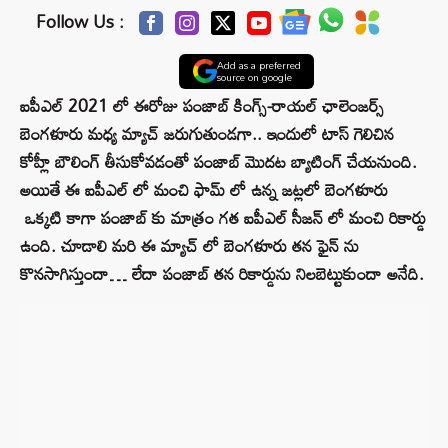
Follow Us :
Add as a preferred
source on google
ఐపీఎల్ 2021 లో ఈరోజు పంజాబ్ కింగ్స్-రాయల్ ఛాలెంజర్స్
బెంగళూరు మధ్య మ్యాచ్ జరుగుతుండగా.. ఇందులో టాస్ గెలిచిన
కోహ్లీ బౌలింగ్ తీసుకోవడంతో పంజాబ్ మొదట బ్యాటింగ్ చేయనుంది.
అయితే ఈ ఐపీఎల్ లో మంచి ఫామ్ లో ఉన్న జట్లలో బెంగళూరు
ఒక్కటి కాగా పంజాబ్ కు మాత్రం గత ఐపీఎల్ సీజన్ లో మంచి రికార్డు
ఉంది. చూడాలి మరి ఈ మ్యాచ్ లో బెంగళూరు తన ఫైన్ ను
కొనసాగిస్తుందా… లేదా పంజాబ్ తన రికార్డును నిలబెట్టుకుందా అనేది.