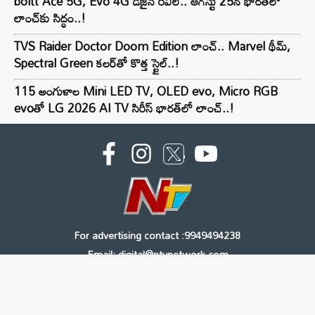
boltt Ace 5G, Evo 4G డిజైన్ రివీల్.. ఆగస్టు 25న భారత్‌లో
లాంచ్‌కు సిద్ధం..!
TVS Raider Doctor Doom Edition లాంచ్.. Marvel థీమ్,
Spectral Green కలర్‌తో కొత్త స్టైల్..!
115 అంగుళాల Mini LED TV, OLED evo, Micro RGB
evoతో LG 2026 AI TV సిరీస్ భారత్‌లో లాంచ్..!
For advertising contact :9949494238
Email: digital@ntvnetwork.com
Copyright © 2000 - 2026 - NTV
About Us
Contact Us
Privacy Policy
Terms & Conditions