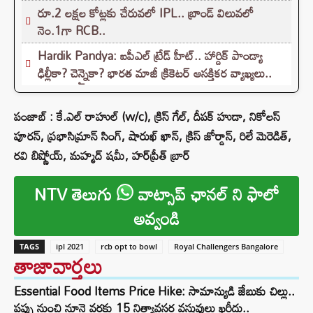
రూ.2 లక్షల కోట్లకు చేరువలో IPL.. బ్రాండ్ విలువలో
నెం.1గా RCB..
Hardik Pandya: ఐపీఎల్ ట్రేడ్ హీట్.. హార్దిక్ పాండ్యా
ఢిల్లీకా? చెన్నైకా? భారత మాజీ క్రికెటర్ ఆసక్తికర వ్యాఖ్యలు..
పంజాబ్ : కే.ఎల్ రాహుల్ (w/c), క్రిస్ గేల్, దీపక్ హుడా, నికోలస్
పూరన్, ప్రభాసిమ్రాన్ సింగ్, షారుఖ్ ఖాన్, క్రిస్ జోర్డాన్, రిలే మెరెడిత్,
రవి బిష్ణోయ్, మహ్మద్ షమీ, హర్‌ప్రీత్ బ్రార్
NTV తెలుగు
వాట్సాప్ ఛానల్ ని ఫాలో
అవ్వండి
TAGS
ipl 2021
rcb opt to bowl
Royal Challengers Bangalore
తాజావార్తలు
Essential Food Items Price Hike: సామాన్యుడి జేబుకు చిల్లు..
పప్పు నుంచి నూనె వరకు 15 నిత్యావసర వస్తువులు ఖరీదు..