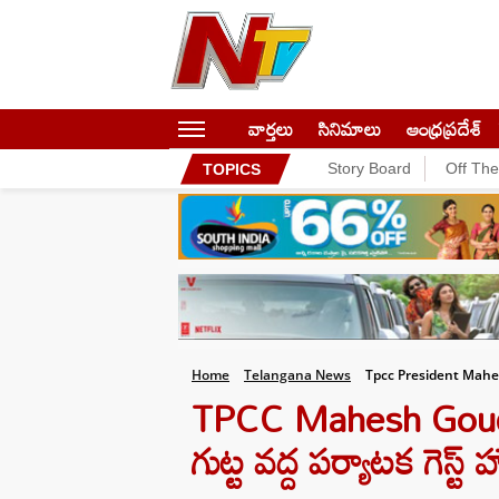
వార్తలు
సినిమాలు
ఆంధ్రప్రదేశ్
Story Board
Off Th
TOPICS
Home
Telangana News
Tpcc President Mah
TPCC Mahesh Goud : త్
గుట్ట వద్ద పర్యాటక గెస్ట్