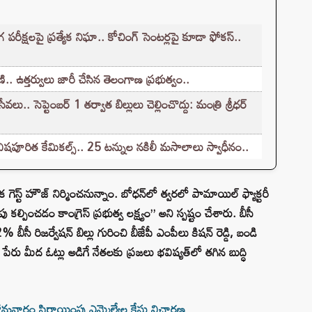
క్షలపై ప్రత్యేక నిఘా.. కోచింగ్ సెంటర్లపై కూడా ఫోకస్..
.. ఉత్తర్వులు జారీ చేసిన తెలంగాణ ప్రభుత్వం..
.. సెప్టెంబర్ 1 తర్వాత బిల్లులు చెల్లించొద్దు: మంత్రి శ్రీధర్
ిషపూరిత కేమికల్స్.. 25 టన్నుల నకిలీ మసాలాలు స్వాధీనం..
యాటక గెస్ట్ హౌజ్ నిర్మించనున్నాం. బోధన్‌లో త్వరలో పామాయిల్ ఫ్యాక్టరీ
 కల్పించడం కాంగ్రెస్ ప్రభుత్వ లక్ష్యం” అని స్పష్టం చేశారు. బీసీ
42% బీసీ రిజర్వేషన్ బిల్లు గురించి బీజేపీ ఎంపీలు కిషన్ రెడ్డి, బండి
రు మీద ఓట్లు అడిగే నేతలకు ప్రజలు భవిష్యత్‌లో తగిన బుద్ధి
మవారం ఫిరాయింపు ఎమ్మెల్యేల కేసు విచారణ