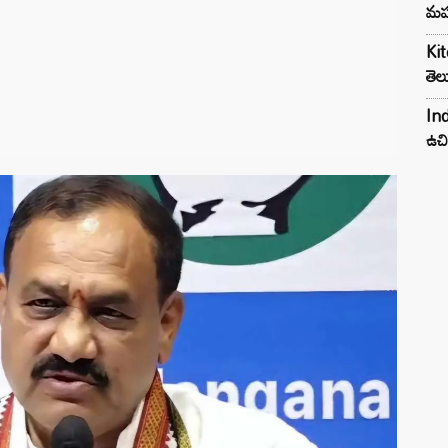
మహ
Kit
తెల
Ind
ఉచి