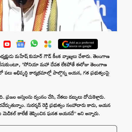
Add as a preferred
source on google
్షుడు మహేష్ కుమార్ గౌడ్ కీలక వ్యాఖ్యలు చేశారు. తెలంగాణ
తు చేసుకుంటూ, “సోనియా మహా దేవత లేకపోతే ఈరోజు తెలంగాణ
లో పలు అభివృద్ధి కార్యక్రమాల్లో పాల్గొన్న ఆయన, గత ప్రభుత్వంపై
 ప్రజల ఆస్తులను ద్వంసం చేసి, నేతలు డబ్బులు దోచుకెళ్లారు.
వేర్చుతున్నాం. సుదర్శన్ రెడ్డి ప్రభుత్వం సలహాదారు కాదు, ఆయన
లాకు మెడికల్ కాలేజీ తెప్పించిన ఘనత ఆయనదే” అని అన్నారు.