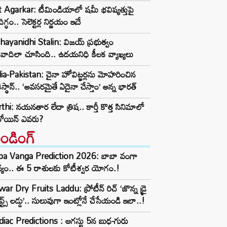
t Agarkar: టీమిండియాలో షమీ భవిష్యత్తుపై
ిగ్ధం.. సెలెక్టర్ల నిర్ణయం ఇదే
ayanidhi Stalin: విజయ్ ప్రభుత్వం
రవాదిలా చూసింది.. ఉదయనిధి కీలక వ్యాఖ్యలు
ia-Pakistan: చైనా హోవిట్జర్లను మోహరించిన
ిస్థాన్.. ‘అవసరమైతే ఏదైనా చేస్తాం’ అన్న భారత్
thi: నయనతార లేదా త్రిష.. కార్తీ కొత్త సినిమాలో
రోయిన్ ఎవరు?
రెండింగ్‌
ba Vanga Prediction 2026: బాబా వంగా
్యం.. ఈ 5 రాశులకు కోటీశ్వర యోగం.!
ar Dry Fruits Laddu: ప్రోటీన్ రిచ్ ‘జొన్న డ్రై
ూప్ట్స్ లడ్డు’.. సులువుగా ఇంట్లోనే చేసేయండి ఇలా..!
iac Predictions : ఆగస్టు 5న బుధ-గురు