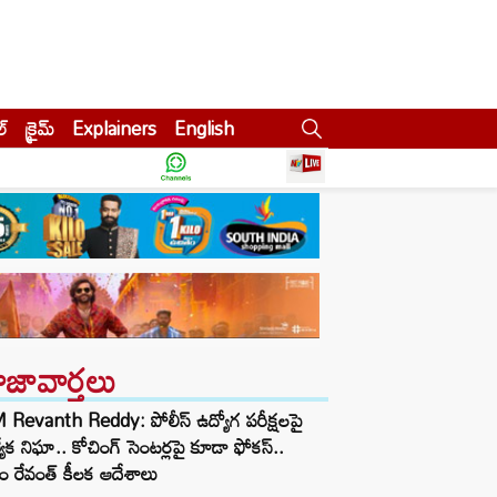
ల్
క్రైమ్
Explainers
English
ాజావార్తలు
Revanth Reddy: పోలీస్ ఉద్యోగ పరీక్షలపై
త్యేక నిఘా.. కోచింగ్ సెంటర్లపై కూడా ఫోకస్..
ం రేవంత్ కీలక ఆదేశాలు