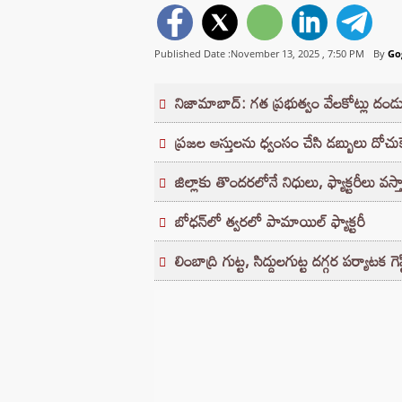
Published Date :November 13, 2025 ,
7:50 PM
By
Go
నిజామాబాద్‌: గత ప్రభుత్వం వేలకోట్లు దండ
ప్రజల ఆస్తులను ధ్వంసం చేసి డబ్బులు దోచుకె
జిల్లాకు తొందరలోనే నిధులు, ఫ్యాక్టరీలు వస్
బోధన్‌లో త్వరలో పామాయిల్‌ ఫ్యాక్టరీ
లింబాద్రి గుట్ట, సిద్దులగుట్ట దగ్గర పర్యాటక గె