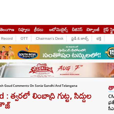
తెలంగాణ
రివ్యూలు
క్రీడలు
ఆటోమొబైల్స్
బిజినెస్‌
టెక్నాలజీ
లైఫ్ స్టై
e Record
OTT
Chairman's Desk
స్టడీ & జాబ్స్
భక్తి
త
esh Goud Comments On Sonia Gandhi And Telangana
వరలో లింబాద్రి గుట్ట, సిద్దుల
CM 
 హౌజ్
ప్ర
సీఎ