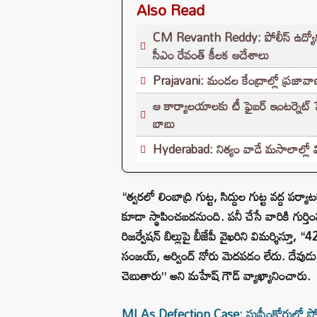
Also Read
CM Revanth Reddy: పోలీస్ ఉద్యోగ పరీ
సీఎం రేవంత్ కీలక ఆదేశాలు
Prajavani: మండల కేంద్రాల్లో ప్రజావాణి
ఆ కార్యాలయాలకు టీ ఫైబర్ ఇంటర్నెట్ సేవలు
బాబు
Hyderabad: నిత్యం వాడే మసాలాల్లో వ
“త్వరలో లింబాద్రి గుట్ట, సిద్దుల గుట్ట వద్ద పర్
కూడా స్థాపించబడనుంది. పనీ చేసే వారికి గుర్తింపు
రిజర్వేషన్ బిల్లుపై బీజేపీ వైఖరిని విమర్శిస్తూ, “
సంజయ్, అర్వింద్ నోరు మెదపడం లేదు. దేవుడు పే
చెబుతారు” అని మహేష్ గౌడ్ వ్యాఖ్యానించారు.
MLAs Defection Case: సుప్రీంకోర్టులో సో