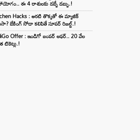
ాయోగం.. ఈ 4 రాశులకు డబ్బే డబ్బు.!
chen Hacks : అరటి తొక్కతో ఈ మ్యాజిక్
ుసా? బేకింగ్ సోడా కలిపితే సూపర్ రిజల్ట్.!
iGo Offer : ఇండిగో బంపర్ ఆఫర్.. 20 వేల
త టికెట్లు.!