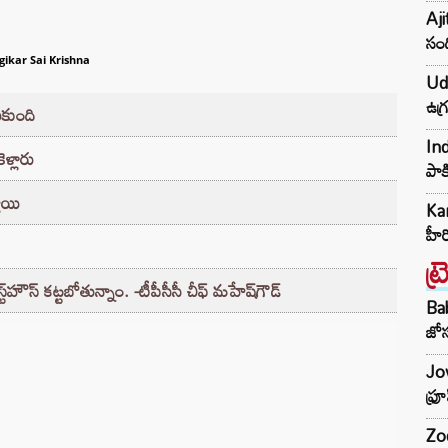
Aji
సంద
gikar Sai Krishna
Udh
ఉగ్
ుకుంది
Ind
ళ్లారు
పాక
తాయి
Kar
హీ
ట్
స్ట్‌హౌస్‌ కట్టబోతున్నాం. -టీపీసీసీ చీఫ్‌ మహేష్‌గౌడ్‌
Ba
జోస
Jow
ఫ్ర
Zod