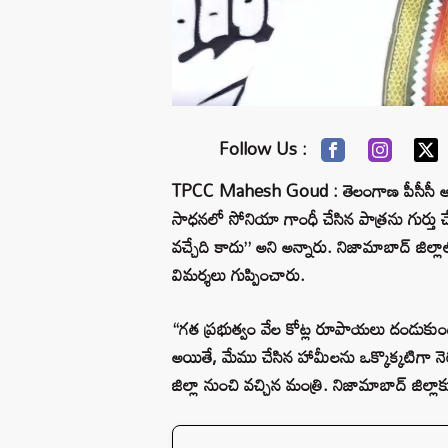
Follow Us :
TPCC Mahesh Goud : తెలంగాణ పీసీసీ అధ్యక
సాధనలో సోనియా గాంధీ చేసిన పాత్రను గుర్
వచ్చేది కాదు” అని అన్నారు. నిజామాబాద్ జిల్లా
విమర్శలు గుప్పించారు.
“గత ప్రభుత్వం వేల కోట్ల రూపాయలు దండుకుంది.
అయితే, మేము చేసిన హామీలను ఒక్కొక్కటిగా నెర
జిల్లా నుంచి వచ్చిన మంత్రి. నిజామాబాద్ జిల్