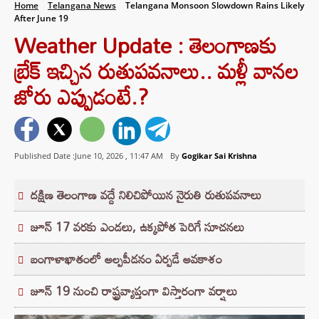
Home
Telangana News
Telangana Monsoon Slowdown Rains Likely
After June 19
Weather Update : తెలంగాణకు
బ్రేక్ ఇచ్చిన రుతుపవనాలు.. మళ్లీ వానల
జోరు ఎప్పుడంటే.?
Published Date :June 10, 2026 ,
11:47 AM
By
Gogikar Sai Krishna
దక్షిణ తెలంగాణ వద్దే నిలిచిపోయిన నైరుతి రుతుపవనాలు
జూన్ 17 వరకు ఎండలు, ఉక్కపోత పెరిగే సూచనలు
బంగాళాఖాతంలో అల్పపీడనం ఏర్పడే అవకాశం
జూన్ 19 నుంచి రాష్ట్రవ్యాప్తంగా విస్తారంగా వర్షాలు