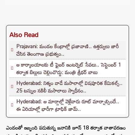
Also Read
Prajavani: మండల కేంద్రాల్లో ప్రజావాణి.. ఉత్తర్వులు జారీ
చేసిన తెలంగాణ ప్రభుత్వం..
ఆ కార్యాలయాలకు టీ ఫైబర్ ఇంటర్నెట్ సేవలు.. సెప్టెంబర్ 1
తర్వాత బిల్లులు చెల్లించొద్దు: మంత్రి శ్రీధర్ బాబు
Hyderabad: నిత్యం వాడే మసాలాల్లో విషపూరిత కేమికల్స్..
25 టన్నుల నకిలీ మసాలాలు స్వాధీనం..
Hyderabad: ఆ మార్గాల్లో వెళ్లేవారు రూట్ మార్చాల్సిందే..
ఈ ఏరియాల్లో భారీగా ట్రాఫిక్ జామ్..
ఎండలతో ఇబ్బంది పడుతున్న జనానికి జూన్ 18 తర్వాత వాతావరణం