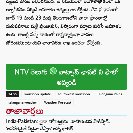
చల్లబడి ఊరట లభించనుంది. ఆ సమయంలో బంగాళాఖాతంలో ఒక
అల్పపీడనం ఏర్పడే అవకాశం ఉన్నట్లు తెలుస్తోంది. దీని ప్రభావంతో
జూన్ 19 నుండి 23 మధ్య తెలంగాణలోని చాలా ప్రాంతాల్లో
రుతుపవనాలు మళ్లీ పుంజుకుని, విస్తారంగా వర్షాలు కురిసే అవకాశం
ఉంది. కాబట్టి వచ్చే వారంలో రాష్ట్రవ్యాప్తంగా వానలు
జోరందుకుంటాయని వాతావరణ శాఖ అంచనా వేస్తోంది.
NTV తెలుగు
వాట్సాప్ ఛానల్ ని ఫాలో
అవ్వండి
TAGS
monsoon update
southwest monsoon
Telangana Rains
telangana weather
Weather Forecast
తాజావార్తలు
India-Pakistan: చైనా హోవిట్జర్లను మోహరించిన పాకిస్థాన్..
‘అవసరమైతే ఏదైనా చేస్తాం’ అన్న భారత్