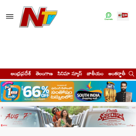
ఆంధ్రప్రదేశ్
తెలంగాణ
సినిమా న్యూస్
జాతీయం
అంతర్జాతీయం