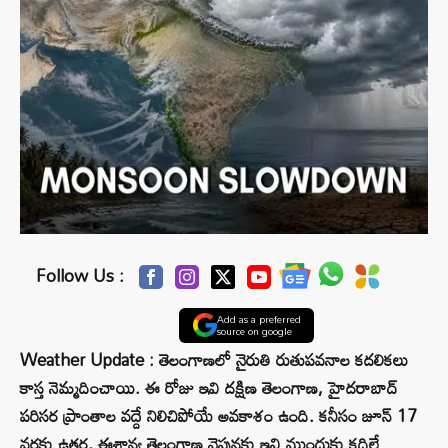
Follow Us :
Add as a preferred
source on google
Weather Update : తెలంగాణలో నైరుతి రుతుపవనాల కదలికలు
కాస్త నెమ్మదించాయి. ఈ రోజు ఇవి దక్షిణ తెలంగాణ, హైదరాబాద్
పరిసర ప్రాంతాల వద్దే నిలిచిపోయే అవకాశం ఉంది. కనీసం జూన్ 17
వరకు ఉత్తర, ఈశాన్య తెలంగాణ వైపునకు ఇవి ముందుకు కదిలే