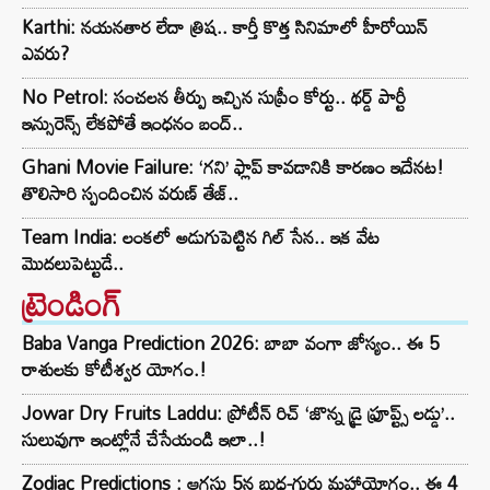
Karthi: నయనతార లేదా త్రిష.. కార్తీ కొత్త సినిమాలో హీరోయిన్
ఎవరు?
No Petrol: సంచలన తీర్పు ఇచ్చిన సుప్రీం కోర్టు.. థర్డ్ పార్టీ
ఇన్సురెన్స్ లేకపోతే ఇంధనం బంద్..
Ghani Movie Failure: ‘గని’ ఫ్లాప్‌ కావడానికి కారణం ఇదేనట!
తొలిసారి స్పందించిన వరుణ్ తేజ్..
Team India: లంకలో అడుగుపెట్టిన గిల్ సేన.. ఇక వేట
మొదలుపెట్టుడే..
ట్రెండింగ్‌
Baba Vanga Prediction 2026: బాబా వంగా జోస్యం.. ఈ 5
రాశులకు కోటీశ్వర యోగం.!
Jowar Dry Fruits Laddu: ప్రోటీన్ రిచ్ ‘జొన్న డ్రై ఫ్రూప్ట్స్ లడ్డు’..
సులువుగా ఇంట్లోనే చేసేయండి ఇలా..!
Zodiac Predictions : ఆగస్టు 5న బుధ-గురు మహాయోగం.. ఈ 4