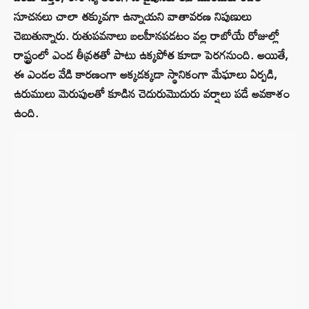
సూచనలు చాలా తక్కువగా ఉన్నాయని వాతావరణ నిపుణులు
చెబుతున్నారు. రుతుపవనాలు బలహీనపడటం వల్ల రాబోయే రోజుల్లో
రాష్ట్రంలో ఎండ తీవ్రతతో పాటు ఉక్కపోత కూడా పెరగనుంది. అయితే,
ఈ ఎండల వేడి కారణంగా అక్కడక్కడా స్థానికంగా మేఘాలు ఏర్పడి,
ఉరుములు మెరుపులతో కూడిన చెదురుమొదురు వర్షాలు పడే అవకాశం
ఉంది.