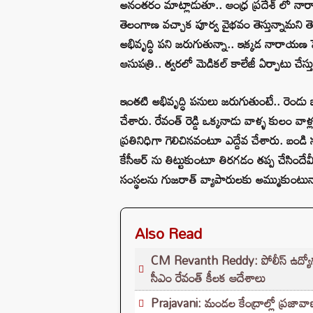
అనంతరం మాట్లాడుతూ.. ఆంధ్ర ప్రదేశ్ లో నారాయణ
తెలంగాణ వచ్చాక పూర్వ వైభవం తెస్తున్నామ‌ని తె
అభివృద్ధి పని జరుగుతున్నా.. ఇక్కడ నారాయణ పేట
ఆసుపత్రి.. త్వరలో మెడికల్ కాలేజీ ఏర్పాటు చేస్తున
ఇంతటి అభివృద్ధి పనులు జరుగుతుంటే.. రెండు జ
చేశారు. రేవంత్ రెడ్డి ఒక్కనాడు వాళ్ళ కులం వాళ
ప్రతినిధిగా గెలిచినవంటూ ఎద్దేవ చేశారు. బం
కేసీఆర్ ను తిట్టుకుంటూ తిరగడం తప్ప చేసిందేమీ
సంస్థలను గుజరాత్ వ్యాపారులకు అమ్ముకుంటున్న
Also Read
CM Revanth Reddy: పోలీస్ ఉద్యోగ పరీ
సీఎం రేవంత్ కీలక ఆదేశాలు
Prajavani: మండల కేంద్రాల్లో ప్రజావాణి