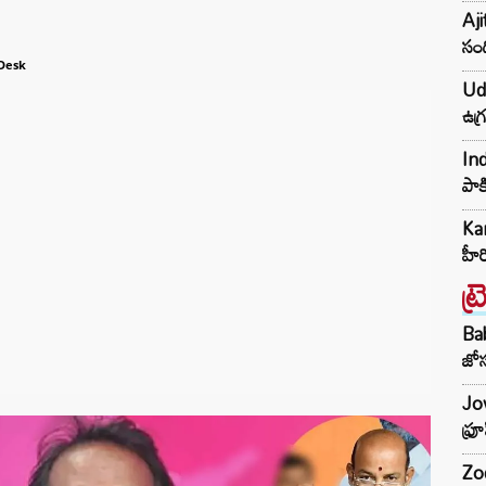
Aji
సంద
Desk
Udh
ఉగ్
Ind
పాక
Kar
హీ
ట్
Ba
జోస
Jow
ఫ్ర
Zod