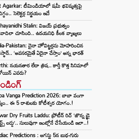
t Agarkar: టీమిండియాలో షమీ భవిష్యత్తుపై
ిగ్ధం.. సెలెక్టర్ల నిర్ణయం ఇదే
ayanidhi Stalin: విజయ్ ప్రభుత్వం
రవాదిలా చూసింది.. ఉదయనిధి కీలక వ్యాఖ్యలు
ia-Pakistan: చైనా హోవిట్జర్లను మోహరించిన
ిస్థాన్.. ‘అవసరమైతే ఏదైనా చేస్తాం’ అన్న భారత్
thi: నయనతార లేదా త్రిష.. కార్తీ కొత్త సినిమాలో
రోయిన్ ఎవరు?
రెండింగ్‌
ba Vanga Prediction 2026: బాబా వంగా
్యం.. ఈ 5 రాశులకు కోటీశ్వర యోగం.!
ar Dry Fruits Laddu: ప్రోటీన్ రిచ్ ‘జొన్న డ్రై
ూప్ట్స్ లడ్డు’.. సులువుగా ఇంట్లోనే చేసేయండి ఇలా..!
iac Predictions : ఆగస్టు 5న బుధ-గురు