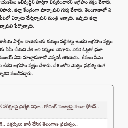
పేట అభివృద్ధిని పూర్తిగా విస్మరించారని ఆగ్ర‌హం వ‌క్తం చేశారు.
లిపారు. జిల్లా కేంద్రంగా మార్చామ‌ని గుర్తు చేశారు. తెలంగాణాలో ఏ
లో ఏర్పాటు చేస్తున్నామ‌ని మంత్రి అన్నారు. ఇప్పుడు జిల్లా
్నామ‌ని పేర్కొన్నారు.
ాతీయ పార్టీల నాయకులకు దయ్యం పట్టినట్లు ఉందని ఆగ్ర‌హం వ్య‌క్తం
్లకు ఏమీ చేయని నేత అని నిప్పులు చెరిగారు. ఎవరి ఓట్లతో ప్రజా
డి సంజయ్ ఏమి మాట్లాడుతాడో ఎవ్వరికీ తెలియదు.. కేవలం సీఎం
 లేదని ఆగ్ర‌హం వ్య‌క్తం చేశారు. దేశంలోని మొత్తం ప్రభుత్వ రంగ
ారని మండిప‌డ్డారు.
క్షలపై ప్రత్యేక నిఘా.. కోచింగ్ సెంటర్లపై కూడా ఫోకస్..
.. ఉత్తర్వులు జారీ చేసిన తెలంగాణ ప్రభుత్వం..