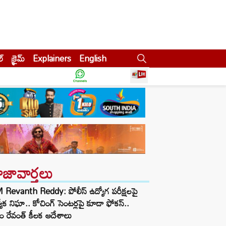
ల్
క్రైమ్
Explainers
English
ాజావార్తలు
Revanth Reddy: పోలీస్ ఉద్యోగ పరీక్షలపై
త్యేక నిఘా.. కోచింగ్ సెంటర్లపై కూడా ఫోకస్..
ం రేవంత్ కీలక ఆదేశాలు