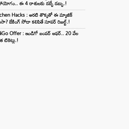
ాయోగం.. ఈ 4 రాశులకు డబ్బే డబ్బు.!
chen Hacks : అరటి తొక్కతో ఈ మ్యాజిక్
ుసా? బేకింగ్ సోడా కలిపితే సూపర్ రిజల్ట్.!
iGo Offer : ఇండిగో బంపర్ ఆఫర్.. 20 వేల
త టికెట్లు.!