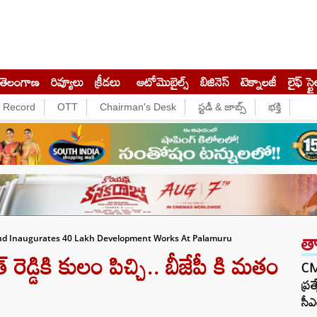
తెలంగాణ
రివ్యూలు
క్రీడలు
ఆటోమొబైల్స్
బిజినెస్‌
టెక్నాలజీ
లైఫ్ స్టై
e Record
OTT
Chairman's Desk
స్టడీ & జాబ్స్
భక్తి
త
oud Inaugurates 40 Lakh Development Works At Palamuru
ెడ్డికి కులం పిచ్చి.. బీజేపీ కి మతం
CM 
ప్ర
సీఎ