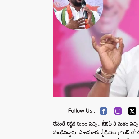
Follow Us :
రేవంత్ రెడ్డికి కులం పిచ్చి.. బీజేపీ కి మతం పిచ్
మండిప‌డ్డారు. పాలమూరు స్టేడియం గ్రౌండ్ లో 40