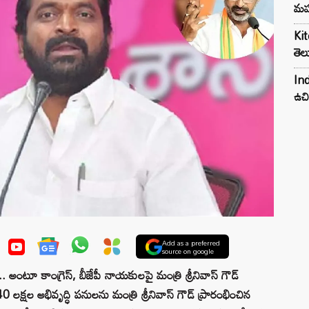
మహ
Kit
తెల
Ind
ఉచి
Add as a preferred
source on google
చి.. అంటూ కాంగ్రెస్‌, బీజేపీ నాయ‌కుల‌పై మంత్రి శ్రీనివాస్ గౌడ్
 లక్షల అభివృద్ధి పనులను మంత్రి శ్రీనివాస్ గౌడ్ ప్రారంభించిన