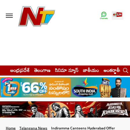
ఆంధ్రప్రదేశ్
తెలంగాణ
సినిమా న్యూస్
జాతీయం
అంతర్జాతీయం
Home
Telangana News
Indiramma Canteens Hyderabad Offer