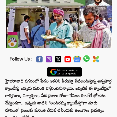
Follow Us :
Add as a preferred
source on google
హైదరాబాద్ నగరంలో పేదల ఆకలిని తీరుస్తూ సేవలందిస్తున్న అన్నపూర్ణ
క్యాంటీన్లు ఇప్పుడు మరింత విస్తరించనున్నాయి. ఇప్పటికే ఈ క్యాంటీన్లలో
కార్మికులు, విద్యార్థులు, పేద ప్రజలు రోజూ కేవలం రూ.5కే భోజనం
చేస్తుండగా.. ఇప్పుడు వాటిని “ఇందిరమ్మ క్యాంటీన్లు”గా మారు
రూపంలో ప్రజలకు మరింత చేరువ చేసేందుకు తెలంగాణ ప్రభుత్వం