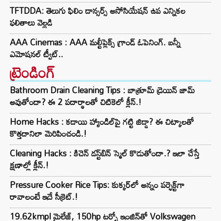
TFTDDA: తెలుగు ఫిలిం డాన్సర్స్ అసోసియేషన్ ఉప ఎన్నికల
ఫలితాలు వెల్లడి
AAA Cinemas : AAA మల్టీప్లెక్స్ గ్రాండ్ ఓపెనింగ్. బన్నీ
ఎమోషనల్ ట్వీట్..
ట్రెండింగ్‌
Bathroom Drain Cleaning Tips : బాత్రూమ్ డ్రెయిన్ జామ్
అవుతోందా? ఈ 2 పదార్థాలతో చిటికెలో క్లీన్.!
Home Hacks : కడాయి హ్యాండిల్‌పై గట్టి జిడ్డా? ఈ చిట్కాలతో
కొత్తదానిలా మెరిపించండి.!
Cleaning Hacks : కిచెన్ డస్ట్‌బిన్ స్మెల్ కొడుతోందా.? ఇలా చేస్తే
క్షణాల్లో క్లీన్.!
Pressure Cooker Rice Tips: కుక్కర్‌లో అన్నం పర్ఫెక్ట్‌గా
రావాలంటే ఇదే సీక్రెట్.!
19.62kmpl మైలేజ్, 150hp టర్బో ఇంజిన్‌తో Volkswagen