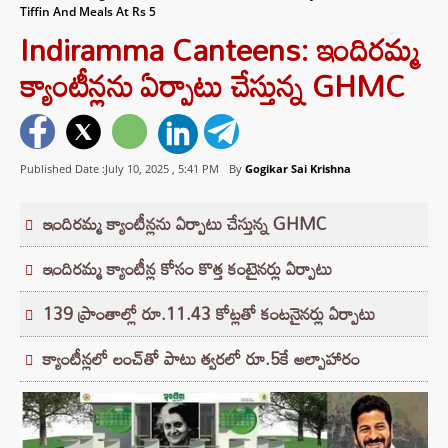
Tiffin And Meals At Rs 5
Indiramma Canteens: ఇందిరమ్మ
క్యాంటీన్లను ఏర్పాటు చేస్తున్న GHMC
Published Date :July 10, 2025 ,
5:41 PM
By
Gogikar Sai Krishna
ఇందిరమ్మ క్యాంటీన్లను ఏర్పాటు చేస్తున్న GHMC
ఇందిరమ్మ క్యాంటీన్ల కోసం కొత్త కంటైనర్లు ఏర్పాటు
139 ప్రాంతాల్లో రూ.11.43 కోట్లతో కంటనైనర్లు ఏర్పాటు
క్యాంటీన్లలో లంచ్‌తో పాటు త్వరలో రూ.5కే అల్పాహారం