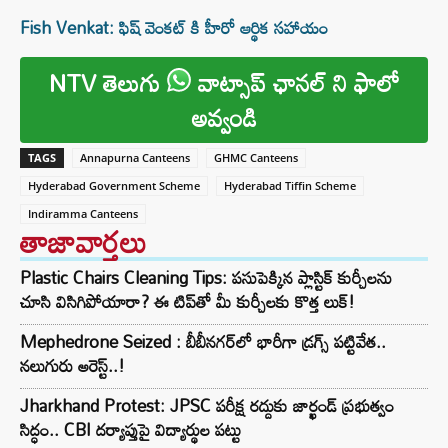
Fish Venkat: ఫిష్ వెంకట్ కి హీరో ఆర్థిక సహాయం
NTV తెలుగు
వాట్సాప్ ఛానల్ ని ఫాలో
అవ్వండి
TAGS
Annapurna Canteens
GHMC Canteens
Hyderabad Government Scheme
Hyderabad Tiffin Scheme
Indiramma Canteens
తాజావార్తలు
Plastic Chairs Cleaning Tips: పసుపెక్కిన ప్లాస్టిక్ కుర్చీలను
చూసి విసిగిపోయారా? ఈ టిప్‌తో మీ కుర్చీలకు కొత్త లుక్!
Mephedrone Seized : బీబీనగర్‌లో భారీగా డ్రగ్స్ పట్టివేత..
నలుగురు అరెస్ట్..!
Jharkhand Protest: JPSC పరీక్ష రద్దుకు జార్ఖండ్ ప్రభుత్వం
సిద్ధం.. CBI దర్యాప్తుపై విద్యార్థుల పట్టు