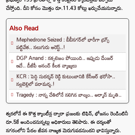
చేస్తోంది. దీని కోసం మొత్తం రూ.11.43 కోట్లు ఖర్చుచేయనున్నారు.
Also Read
Mephedrone Seized : బీబీనగర్‌లో భారీగా డ్రగ్స్
పట్టివేత.. నలుగురు అరెస్ట్..!
DGP Anand : నక్సలిజం పోయింది.. ఇప్పుడు డేంజర్
ఇదే.. డీజీపీ ఆనంద్ కీలక వ్యాఖ్యలు
KCR : పెద్ది సుదర్శన్ రెడ్డి కుటుంబానికి కేసీఆర్ భరోసా..
నల్లబెల్లిలో పరామర్శ.!
Tragedy : నాన్న చేతిలోనే నలిగిన బాల్యం.. అర్మాన్ మృతి..
త్వరలోనే ఈ కొత్త క్యాంటీన్ల ద్వారా ప్రజలకు టిఫిన్, భోజనం రెండింటినీ
రూ.5కే అందించనున్నట్లు అధికారులు తెలిపారు. ఈ చర్యలతో
నగరంలోని పేదల జీవన నాణ్యత మెరుగుపడనుందని భావిస్తున్నారు.