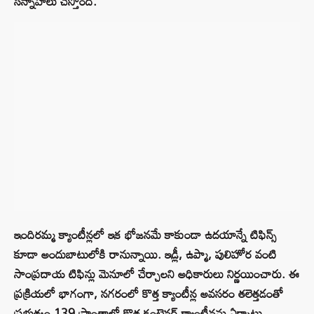
సన్నాహాలు చేస్తోంది.
ఇందిరమ్మ క్యాంటీన్లలో ఇక భోజనమే కాకుండా ఉదయాన్నే టిఫిన్స్
కూడా అందుబాటులోకి రానున్నాయి. ఇడ్లీ, ఉప్మా, పులిహోర వంటి
సాంప్రదాయ టిఫిన్లు మెనూలో చేర్చాలని అధికారులు నిర్ణయించారు. ఈ
ప్రక్రియలో భాగంగా, నగరంలో కొత్త క్యాంటీన్ల అవసరం తలెత్తడంతో
ప్రభుత్వం 139 ప్రాంతాల్లో కొత్త కంటైనర్ క్యాంటీన్లను ఏర్పాటు