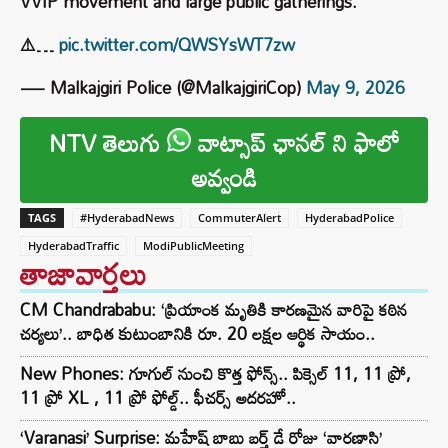
VVIP movement and large public gatherings.
⚠️…
pic.twitter.com/QWSYsWT7zw
— Malkajgiri Police (@MalkajgiriCop)
May 9, 2026
NTV తెలుగు
వాట్సాప్ ఛానల్ ని ఫాలో
అవ్వండి
TAGS
#HyderabadNews
CommuterAlert
HyderabadPolice
HyderabadTraffic
ModiPublicMeeting
తాజావార్తలు
CM Chandrababu: ‘ప్రియాంక మృతికి కారణమైన వారిపై కఠిన
చర్యలు’.. బాధిత కుటుంబానికి రూ. 20 లక్షల ఆర్థిక సాయం..
New Phones: గూగుల్ నుంచి కొత్త ఫోన్స్.. పిక్సెల్ 11, 11 ప్రో,
11 ప్రో XL , 11 ప్రో ఫోల్డ్.. ఫీచర్స్ అదరహో..
‘Varanasi’ Surprise: మహేష్ బాబు బర్త్ డే రోజు ‘వారణాసి’