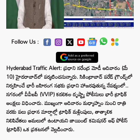
Follow Us :
Add as a preferred
source on google
Hyderabad Traffic Alert: ప్రధాని నరేంద్ర మోడీ ఆదివారం (మే
10) హైదరాబాద్‌లో పర్యటించనున్నారు. సికింద్రాబాద్ పరేడ్ గ్రౌండ్స్‌లో
నిర్వహించే భారీ బహిరంగ సభకు ప్రధాని హాజరవుతున్న నేపథ్యంలో..
నగరంలో వీవీఐపీ (VVIP) కదలికల దృష్ట్యా పోలీసులు భారీ ట్రాఫిక్
ఆంక్షలు విధించారు. ముఖ్యంగా ఆదివారం మధ్యాహ్నం నుంచి రాత్రి
వరకు పలు ప్రధాన మార్గాల్లో ట్రాఫిక్ మళ్లింపులు, తాత్కాలిక
నిలిపివేతలు అమలులో ఉంటాయని జాయింట్ కమిషనర్ ఆఫ్ పోలీస్
(ట్రాఫిక్) ఒక ప్రకటనలో వెల్లడించారు.