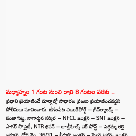
మధ్యాహ్నం 1 గంట నుంచి రాత్రి 8 గంటల వరకు ..
ప్రధాని ప్రయాణించే మార్గాల్లో సాధారణ ప్రజలు ప్రయాణించవద్దని
పోలీసులు సూచించారు. బేగంపేట ఎయిర్‌పోర్ట్ – గ్రీన్‌ల్యాండ్స్ –
పంజాగుట్ట, నాగార్జున సర్కిల్ – NFCL జంక్షన్ – SNT జంక్షన్ –
సాగర్ సొసైటీ, NTR భవన్ – జూబ్లీహిల్స్ చెక్ పోస్ట్ – పెద్దమ్మ తల్లి
ఖమాన్, రోడ్ నెం. 36/31 – నీరూస్ జంక్షన్ – సైబర్ టవర్స్ జంక్షన్,