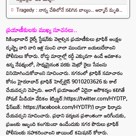
Tragedy : నాన్న చేతిలోనే నలిగిన బాల్యం.. అర్మాన్ మృతి..
ప్రయాణీకులకు ముఖ్య సూచనలు..
సికింద్రాబాద్ రైల్వే స్టేషన్‌కు వెళ్లాల్సిన ప్రయాణీకులు ట్రాఫిక్ ఆంక్షల
దృష్ట్యా వారి వారి ఇళ్ల నుంచి చాలా ముందుగా బయలుదేరాలని
పోలీసులు కోరారు. రోడ్డు మార్గాల్లో రద్దీ ఎక్కువగా ఉండే అవకాశం
ఉన్న నేపథ్యంలో, సాధ్యమైనంత వరకు మెట్రో రైలు సేవలను
వినియోగించుకోవాలని సూచించారు. నగరంలో ట్రాఫిక్ సమాచారం
కోసం హైదరాబాద్ ట్రాఫిక్ హెల్ప్‌లైన్ 9010203626 కు కాల్
చేయవచ్చని చెప్పారు. అలాగే ప్రయాణంలో ఏదైనా అసౌకర్యం కలిగితే
సోషల్ మీడియా వేదికల (ట్విట్టర్:https://twitter.com/HYDTP,
ఫేస్‌బుక్: https://facebook.com/HYDTP/) ద్వారా ఫిర్యాదు
చేయవచ్చని సూచించారు. ప్రధాని పర్యటన ప్రశాంతంగా జరిగేందుకు,
ప్రజలకు ఇబ్బంది కలగకుండా ఉండేందుకు నగర పౌరులు ట్రాఫిక్
పోలీసులకు సహకరించాలని జాయింట్ కమిషనర్ కోరారు.