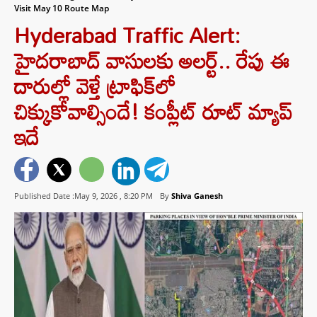
Visit May 10 Route Map
Hyderabad Traffic Alert:
హైదరాబాద్ వాసులకు అలర్ట్.. రేపు ఈ
దారుల్లో వెళ్తే ట్రాఫిక్‌లో
చిక్కుకోవాల్సిందే! కంప్లీట్ రూట్ మ్యాప్
ఇదే
Published Date :May 9, 2026 ,
8:20 PM
By
Shiva Ganesh