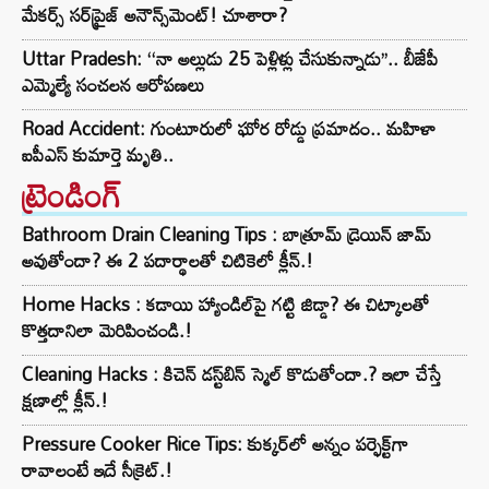
మేకర్స్ సర్‌ప్రైజ్ అనౌన్స్‌మెంట్! చూశారా?
Uttar Pradesh: ‘‘నా అల్లుడు 25 పెళ్లిళ్లు చేసుకున్నాడు’’.. బీజేపీ
ఎమ్మెల్యే సంచలన ఆరోపణలు
Road Accident: గుంటూరులో ఘోర రోడ్డు ప్రమాదం.. మహిళా
ఐపీఎస్ కుమార్తె మృతి..
ట్రెండింగ్‌
Bathroom Drain Cleaning Tips : బాత్రూమ్ డ్రెయిన్ జామ్
అవుతోందా? ఈ 2 పదార్థాలతో చిటికెలో క్లీన్.!
Home Hacks : కడాయి హ్యాండిల్‌పై గట్టి జిడ్డా? ఈ చిట్కాలతో
కొత్తదానిలా మెరిపించండి.!
Cleaning Hacks : కిచెన్ డస్ట్‌బిన్ స్మెల్ కొడుతోందా.? ఇలా చేస్తే
క్షణాల్లో క్లీన్.!
Pressure Cooker Rice Tips: కుక్కర్‌లో అన్నం పర్ఫెక్ట్‌గా
రావాలంటే ఇదే సీక్రెట్.!