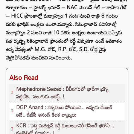
శిల్పారామం – హైటెక్స్ ఖమాన్ – NAC మెయిన్ గేట్ – కాసాని గేట్
– HICC ప్రాంతాల్లో మధ్యాహ్నం 1 గంట నుంచి రాత్రి 8 గంటల
వరకు ట్రాఫిక్ ఆంక్షలు ఉంటాయన్నారు. సికింద్రాబాద్ పరిసరాల్లో
మధ్యాహ్నం 2 నుంచి రాత్రి 10 వరకు ఆంక్షలు ఉంటాయని చెప్పారు.
సభ దృష్ట్యా సికింద్రాబాద్ ప్రాంతంలో రద్దీ ఎక్కువగా ఉండే అవకాశం
ఉన్న నేపథ్యంలో M.G. రోడ్, R.P. రోడ్, S.D. రోడ్ల వైపు
వెళ్లకపోవడమే మంచిదని సూచించారు.
Also Read
Mephedrone Seized : బీబీనగర్‌లో భారీగా డ్రగ్స్
పట్టివేత.. నలుగురు అరెస్ట్..!
DGP Anand : నక్సలిజం పోయింది.. ఇప్పుడు డేంజర్
ఇదే.. డీజీపీ ఆనంద్ కీలక వ్యాఖ్యలు
KCR : పెద్ది సుదర్శన్ రెడ్డి కుటుంబానికి కేసీఆర్ భరోసా..
నల్లబెల్లిలో పరామర్శ.!