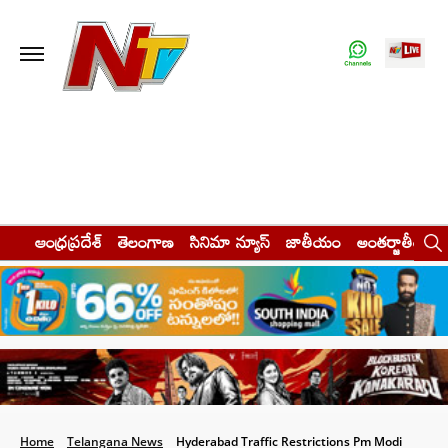
ఆంధ్రప్రదేశ్
తెలంగాణ
సినిమా న్యూస్
జాతీయం
అంతర్జాతీయం
Home
Telangana News
Hyderabad Traffic Restrictions Pm Modi