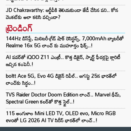
JD Chakravarthy: ఆర్జీవీకి తెలియకుండా జేడీ చేసిన పని.. కోన
వెంకట్‌కు అలా కలిసి వచ్చిందా?
ట్రెండింగ్‌
144Hz డిస్‌ప్లే, మిలిటరీ-గ్రేడ్ షాక్ రెసిస్టన్స్, 7,000mAh బ్యాటరీతో
Realme 16x 5G లాంచ్ కు ముహూర్తం ఫిక్స్..!
AI పవర్‌తో iQOO Z11 ఎంట్రీ.. కొత్త డిజైన్, స్మార్ట్ ఫీచర్లపై క్లారిటీ
ఇచ్చిన కంపెనీ.!
boltt Ace 5G, Evo 4G డిజైన్ రివీల్.. ఆగస్టు 25న భారత్‌లో
లాంచ్‌కు సిద్ధం..!
TVS Raider Doctor Doom Edition లాంచ్.. Marvel థీమ్,
Spectral Green కలర్‌తో కొత్త స్టైల్..!
115 అంగుళాల Mini LED TV, OLED evo, Micro RGB
evoతో LG 2026 AI TV సిరీస్ భారత్‌లో లాంచ్..!