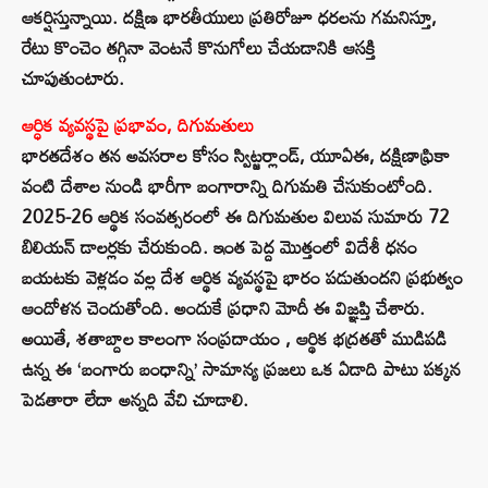
ఆకర్షిస్తున్నాయి. దక్షిణ భారతీయులు ప్రతిరోజూ ధరలను గమనిస్తూ,
రేటు కొంచెం తగ్గినా వెంటనే కొనుగోలు చేయడానికి ఆసక్తి
చూపుతుంటారు.
ఆర్ధిక వ్యవస్థపై ప్రభావం, దిగుమతులు
భారతదేశం తన అవసరాల కోసం స్విట్జర్లాండ్, యూఏఈ, దక్షిణాఫ్రికా
వంటి దేశాల నుండి భారీగా బంగారాన్ని దిగుమతి చేసుకుంటోంది.
2025-26 ఆర్థిక సంవత్సరంలో ఈ దిగుమతుల విలువ సుమారు 72
బిలియన్ డాలర్లకు చేరుకుంది. ఇంత పెద్ద మొత్తంలో విదేశీ ధనం
బయటకు వెళ్లడం వల్ల దేశ ఆర్థిక వ్యవస్థపై భారం పడుతుందని ప్రభుత్వం
ఆందోళన చెందుతోంది. అందుకే ప్రధాని మోదీ ఈ విజ్ఞప్తి చేశారు.
అయితే, శతాబ్దాల కాలంగా సంప్రదాయం , ఆర్థిక భద్రతతో ముడిపడి
ఉన్న ఈ ‘బంగారు బంధాన్ని’ సామాన్య ప్రజలు ఒక ఏడాది పాటు పక్కన
పెడతారా లేదా అన్నది వేచి చూడాలి.