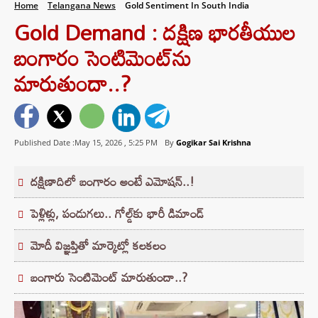
Home
Telangana News
Gold Sentiment In South India
Gold Demand : దక్షిణ భారతీయుల
బంగారం సెంటిమెంట్‌ను
మారుతుందా..?
Published Date :May 15, 2026 ,
5:25 PM
By
Gogikar Sai Krishna
దక్షిణాదిలో బంగారం అంటే ఎమోషన్..!
పెళ్లిళ్లు, పండుగలు.. గోల్డ్‌కు భారీ డిమాండ్
మోదీ విజ్ఞప్తితో మార్కెట్లో కలకలం
బంగారు సెంటిమెంట్ మారుతుందా..?