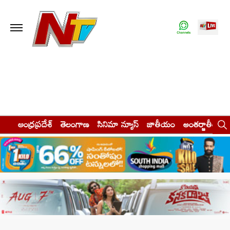
ఆంధ్రప్రదేశ్
తెలంగాణ
సినిమా న్యూస్
జాతీయం
అంతర్జాతీయం