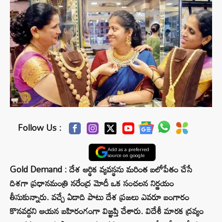
Follow Us :
Add as a preferred
source on google
Gold Demand : దేశ ఆర్థిక వ్యవస్థను మరింత బలోపేతం చేసే
దిశగా ప్రధానమంత్రి నరేంద్ర మోదీ ఒక సంచలన నిర్ణయం
తీసుకున్నారు. వచ్చే ఏడాది పాటు దేశ ప్రజలు ఎవరూ బంగారం
కొనవద్దని ఆయన బహిరంగంగా విజ్ఞప్తి చేశారు. విదేశీ మారక ద్రవ్యం