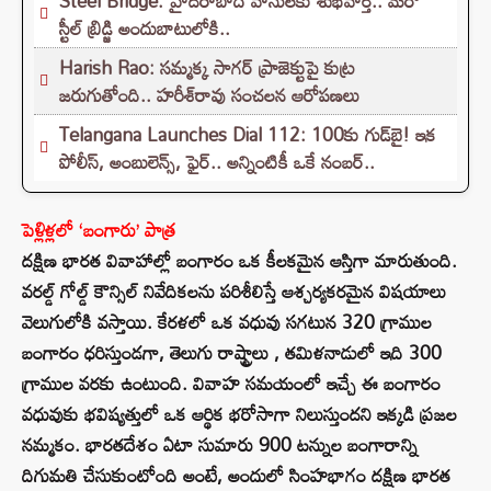
Steel Bridge: హైదరాబాద్ వాసులకు శుభవార్త.. మరో
స్టీల్ బ్రిడ్జి అందుబాటులోకి..
Harish Rao: సమ్మక్క సాగర్ ప్రాజెక్టుపై కుట్ర
జరుగుతోంది.. హరీశ్‌రావు సంచలన ఆరోపణలు
Telangana Launches Dial 112: 100కు గుడ్‌బై! ఇక
పోలీస్, అంబులెన్స్, ఫైర్.. అన్నింటికీ ఒకే నంబర్..
పెళ్లిళ్లలో ‘బంగారు’ పాత్ర
దక్షిణ భారత వివాహాల్లో బంగారం ఒక కీలకమైన ఆస్తిగా మారుతుంది.
వరల్డ్ గోల్డ్ కౌన్సిల్ నివేదికలను పరిశీలిస్తే ఆశ్చర్యకరమైన విషయాలు
వెలుగులోకి వస్తాయి. కేరళలో ఒక వధువు సగటున 320 గ్రాముల
బంగారం ధరిస్తుండగా, తెలుగు రాష్ట్రాలు , తమిళనాడులో ఇది 300
గ్రాముల వరకు ఉంటుంది. వివాహ సమయంలో ఇచ్చే ఈ బంగారం
వధువుకు భవిష్యత్తులో ఒక ఆర్థిక భరోసాగా నిలుస్తుందని ఇక్కడి ప్రజల
నమ్మకం. భారతదేశం ఏటా సుమారు 900 టన్నుల బంగారాన్ని
దిగుమతి చేసుకుంటోంది అంటే, అందులో సింహభాగం దక్షిణ భారత