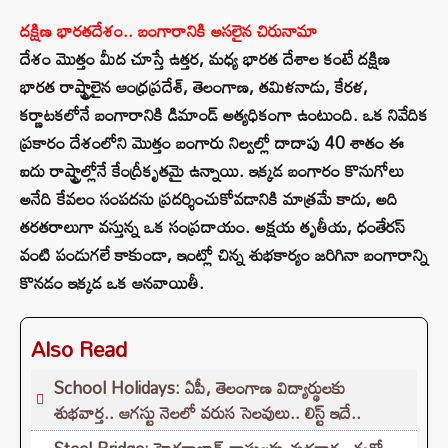
దక్షిణ భారతదేశం.. బంగారానికి అసలైన చిరునామా
దేశం మొత్తం మీద చూస్తే ఉత్తర, మధ్య భారత దేశాల కంటే దక్షిణ
భారత రాష్ట్రాలైన ఆంధ్రప్రదేశ్, తెలంగాణ, తమిళనాడు, కేరళ,
కర్ణాటకలోనే బంగారానికి డిమాండ్ అత్యధికంగా ఉంటుంది. ఒక నివేదిక
ప్రకారం దేశంలోని మొత్తం బంగారు నిల్వల్లో దాదాపు 40 శాతం ఈ
ఐదు రాష్ట్రాల్లోనే కేంద్రీకృతమై ఉన్నాయి. ఇక్కడ బంగారం కొనుగోలు
అనేది కేవలం సంపదను ప్రదర్శించుకోవడానికి మాత్రమే కాదు, అది
తరతరాలుగా వస్తున్న ఒక సంప్రదాయం. అక్షయ తృతీయ, ధంతేరస్
వంటి పండుగలే కాకుండా, ఇంట్లో చిన్న శుభకార్యం జరిగినా బంగారాన్ని
కొనడం ఇక్కడ ఒక ఆనవాయితీ.
Also Read
School Holidays: ఏపీ, తెలంగాణ విద్యార్థులకు
శుభవార్త.. ఆగస్టు నెలలో వరుస సెలవులు.. లిస్ట్ ఇదే..