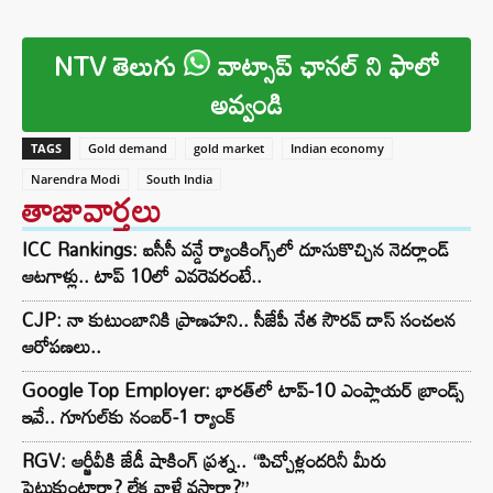
NTV తెలుగు
వాట్సాప్ ఛానల్ ని ఫాలో
అవ్వండి
TAGS
Gold demand
gold market
Indian economy
Narendra Modi
South India
తాజావార్తలు
ICC Rankings: ఐసీసీ వన్డే ర్యాంకింగ్స్‌లో దూసుకొచ్చిన నెదర్లాండ్
ఆటగాళ్లు.. టాప్ 10లో ఎవరెవరంటే..
CJP: నా కుటుంబానికి ప్రాణహని.. సీజేపీ నేత సౌరవ్ దాస్ సంచలన
ఆరోపణలు..
Google Top Employer: భారత్‌లో టాప్-10 ఎంప్లాయర్ బ్రాండ్స్
ఇవే.. గూగుల్‌కు నంబర్-1 ర్యాంక్
RGV: ఆర్జీవీకి జేడీ షాకింగ్ ప్రశ్న.. “పిచ్చోళ్లందరినీ మీరు
పెట్టుకుంటారా? లేక వాళ్లే వస్తారా?”