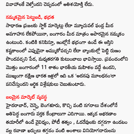
వివాహాలకే వెళ్తోందని చెప్పడంలో అతిశయోక్తి లేదు.
నమ్మకమైన పెట్టుబడి, భద్రత
సాధారణ ప్రజలకు స్టాక్ మార్కెట్లు లేదా మ్యూచువల్ ఫండ్ల మీద
అవగాహన లేకపోయినా, బంగారం మీద మాత్రం అపారమైన నమ్మకం
ఉంటుంది. కంటికి కనిపిస్తూ, ఇంట్లోనే భద్రంగా ఉండే ఈ ఆస్తిని
కష్టకాలంలో ఎప్పుడైనా అమ్ముకోవచ్చని లేదా బ్యాంకుల్లో పెట్టి రుణం
పొందవచ్చని పేద, మధ్యతరగతి కుటుంబాలు భావిస్తాయి. ప్రపంచంలోని
మొత్తం బంగారంలో 11 శాతం భారతీయ మహిళల వద్దే ఉందని,
ముఖ్యంగా దక్షిణ భారత ఇళ్లలో ఇది ఒక ‘అదనపు మూలధనం’లా
పనిచేస్తుందని ఆర్థిక విశ్లేషకులు చెబుతుంటారు.
బలమైన మార్కెట్ వ్యవస్థ
హైదరాబాద్, చెన్నై, బెంగళూరు, కొచ్చి వంటి నగరాలు దేశంలోనే
అతిపెద్ద బంగారు వర్తక కేంద్రాలుగా ఎదిగాయి. ఇక్కడ ఆభరణాల
తయారీలో ఉండే వైవిధ్యం, పోటీ తత్వం , ఓడరేవులకు దగ్గరగా ఉండటం
వల్ల రవాణా ఖర్చులు తగ్గడం వంటి అంశాలు వినియోగదారులను