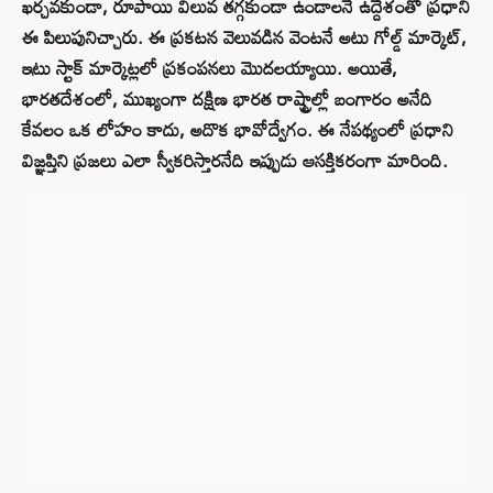
ఖర్చవకుండా, రూపాయి విలువ తగ్గకుండా ఉండాలనే ఉద్దేశంతో ప్రధాని
ఈ పిలుపునిచ్చారు. ఈ ప్రకటన వెలువడిన వెంటనే అటు గోల్డ్ మార్కెట్,
ఇటు స్టాక్ మార్కెట్లలో ప్రకంపనలు మొదలయ్యాయి. అయితే,
భారతదేశంలో, ముఖ్యంగా దక్షిణ భారత రాష్ట్రాల్లో బంగారం అనేది
కేవలం ఒక లోహం కాదు, అదొక భావోద్వేగం. ఈ నేపథ్యంలో ప్రధాని
విజ్ఞప్తిని ప్రజలు ఎలా స్వీకరిస్తారనేది ఇప్పుడు ఆసక్తికరంగా మారింది.