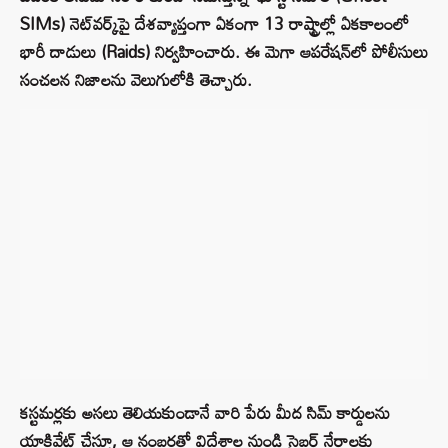
SIMs) నెట్‌వర్క్‌పై దేశవ్యాప్తంగా ఏకంగా 13 రాష్ట్రాల్లో ఏకకాలంలో
భారీ దాడులు (Raids) నిర్వహించారు. ఈ మెగా ఆపరేషన్‌లో పోలీసులు
సంచలన నిజాలను వెలుగులోకి తెచ్చారు.
కస్టమర్లకు అసలు తెలియకుండానే వారి పేరు మీద సిమ్ కార్డులను
యాక్టివేట్ చేస్తూ, ఆ నంబర్లతో విదేశాల నుండి సైబర్ నేరాలకు