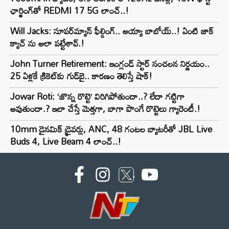
ఛార్జింగ్‌తో REDMI 17 5G లాంచ్..!
Will Jacks: సూపర్‌మ్యాన్ ఫీల్డింగ్.. అయ్యా బాబోయ్..! ఏంటి జాక్
క్యాచ్ ను అలా పట్టేశావ్.!
John Turner Retirement: ఇంగ్లండ్ స్టార్ సంచలన నిర్ణయం..
25 ఏళ్లకే క్రికెట్‌కు గుడ్‌బై.. కారణం తెలిస్తే షాక్!
Jowar Roti: ‘జొన్న రొట్టె’ విరిగిపోతుందా..? లేదా గట్టిగా
అవుతుందా.? ఇలా చేస్తే మెత్తగా, బాగా పొంగే రొట్టెలు గ్యారెంటీ.!
10mm డైనమిక్ డ్రైవర్లు, ANC, 48 గంటల బ్యాటరీతో JBL Live
Buds 4, Live Beam 4 లాంచ్..!