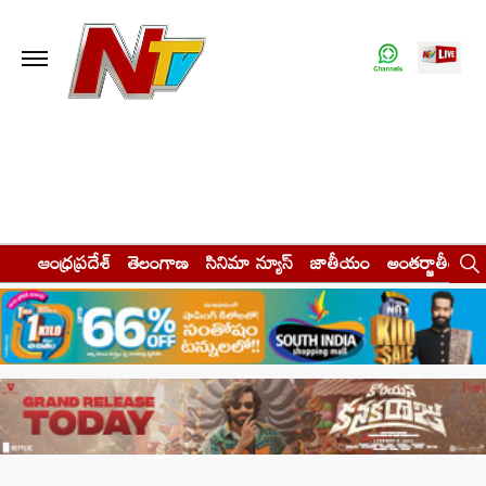
ఆంధ్రప్రదేశ్
తెలంగాణ
సినిమా న్యూస్
జాతీయం
అంతర్జాతీయం