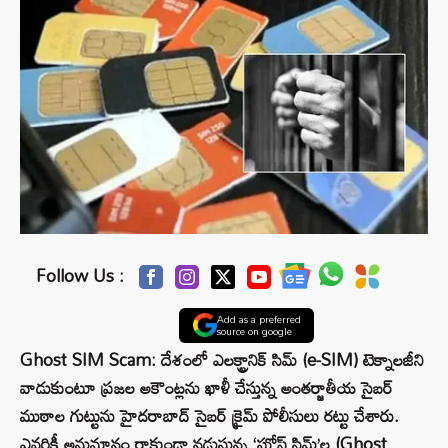
Follow Us :
Add as a preferred
source on google
Ghost SIM Scam: దేశంలో ఎలక్ట్రానిక్ సిమ్ (e-SIM) టెక్నాలజీని
వాడుకుంటూ ప్రజల అకౌంట్లను ఖాళీ చేస్తున్న అంతర్జాతీయ సైబర్
ముఠాల గుట్టును హైదరాబాద్ సైబర్ క్రైమ్ పోలీసులు రట్టు చేశారు.
ఎవరికీ అనుమానం రాకుండా నడుస్తున్న ‘ఘోస్ట్ సిమ్‌’ల (Ghost