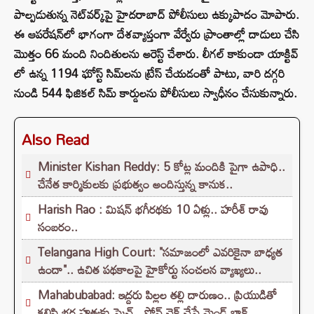
పాల్పడుతున్న నెట్‌వర్క్‌పై హైదరాబాద్ పోలీసులు ఉక్కుపాదం మోపారు.
ఈ ఆపరేషన్‌లో భాగంగా దేశవ్యాప్తంగా వేర్వేరు ప్రాంతాల్లో దాడులు చేసి
మొత్తం 66 మంది నిందితులను అరెస్ట్ చేశారు. లీగల్ కాకుండా యాక్టివ్
లో ఉన్న 1194 ఘోస్ట్ సిమ్‌లను ట్రేస్ చేయడంతో పాటు, వారి దగ్గరి
నుండి 544 ఫిజికల్ సిమ్ కార్డులను పోలీసులు స్వాధీనం చేసుకున్నారు.
Also Read
Minister Kishan Reddy: 5 కోట్ల మందికి పైగా ఉపాధి..
చేనేత కార్మికులకు ప్రభుత్వం అందిస్తున్న కానుక..
Harish Rao : మిషన్ భగీరథకు 10 ఏళ్లు.. హరీశ్ రావు
సంబరం..
Telangana High Court: "సమాజంలో ఎవరికైనా బాధ్యత
ఉందా".. ఉచిత పథకాలపై హైకోర్టు సంచలన వ్యాఖ్యలు..
Mahabubabad: ఇద్దరు పిల్లల తల్లి దారుణం.. ప్రియుడితో
కలిసి భర్త హత్యకు స్కెచ్.. ఫోన్ చెక్ చేస్తే మైండ్ బ్లాక్..