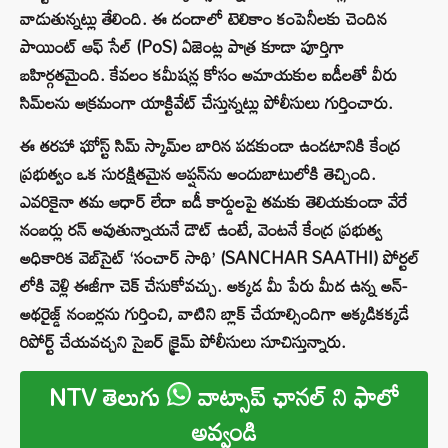
వాడుతున్నట్లు తేలింది. ఈ దందాలో టెలికాం కంపెనీలకు చెందిన
పాయింట్ ఆఫ్ సేల్ (PoS) ఏజెంట్ల పాత్ర కూడా పూర్తిగా
బహిర్గతమైంది. కేవలం కమీషన్ల కోసం అమాయకుల ఐడీలతో వీరు
సిమ్‌లను అక్రమంగా యాక్టివేట్ చేస్తున్నట్లు పోలీసులు గుర్తించారు.
ఈ తరహా ఘోస్ట్ సిమ్ స్కామ్‌ల బారిన పడకుండా ఉండటానికి కేంద్ర
ప్రభుత్వం ఒక సురక్షితమైన ఆప్షన్‌ను అందుబాటులోకి తెచ్చింది.
ఎవరికైనా తమ ఆధార్ లేదా ఐడీ కార్డులపై తమకు తెలియకుండా వేరే
నంబర్లు రన్ అవుతున్నాయనే డౌట్ ఉంటే, వెంటనే కేంద్ర ప్రభుత్వ
అధికారిక వెబ్‌సైట్ ‘సంచార్ సాథి’ (SANCHAR SAATHI) పోర్టల్‌
లోకి వెళ్లి ఈజీగా చెక్ చేసుకోవచ్చు. అక్కడ మీ పేరు మీద ఉన్న అన్-
అథరైజ్డ్ నంబర్లను గుర్తించి, వాటిని బ్లాక్ చేయాల్సిందిగా అక్కడికక్కడే
రిపోర్ట్ చేయవచ్చని సైబర్ క్రైమ్ పోలీసులు సూచిస్తున్నారు.
NTV తెలుగు
వాట్సాప్ ఛానల్ ని ఫాలో
అవ్వండి