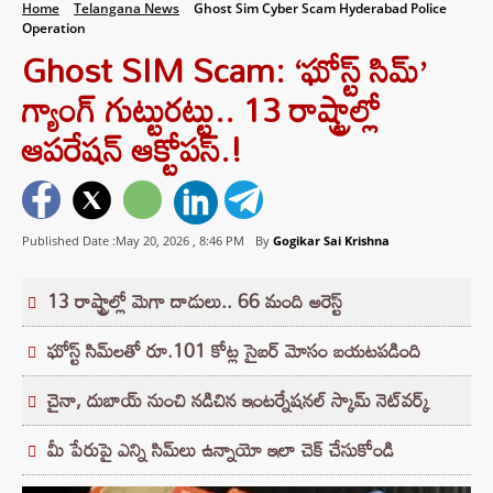
Home
Telangana News
Ghost Sim Cyber Scam Hyderabad Police
Operation
Ghost SIM Scam: ‘ఘోస్ట్ సిమ్’
గ్యాంగ్ గుట్టురట్టు.. 13 రాష్ట్రాల్లో
ఆపరేషన్ ఆక్టోపస్.!
Published Date :May 20, 2026 ,
8:46 PM
By
Gogikar Sai Krishna
13 రాష్ట్రాల్లో మెగా దాడులు.. 66 మంది అరెస్ట్
ఘోస్ట్ సిమ్‌లతో రూ.101 కోట్ల సైబర్ మోసం బయటపడింది
చైనా, దుబాయ్ నుంచి నడిచిన ఇంటర్నేషనల్ స్కామ్ నెట్‌వర్క్
మీ పేరుపై ఎన్ని సిమ్‌లు ఉన్నాయో ఇలా చెక్ చేసుకోండి