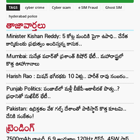
TAGS
cyber crime
Cyber scam
e SIM Fraud
Ghost SIM
hyderabad police
తాజావార్తలు
Minister Kishan Reddy: 5 కోట్ల మందికి పైగా ఉపాధి.. చేనేత
కార్మికులకు ప్రభుత్వం అందిస్తున్న కానుక..
Mumbai: సునేత్ర పవార్‌తో ప్రశాంత్ కిషోర్ భేటీ.. మహారాష్ట్రలో
కొత్త ఊహాగానాలు
Harish Rao : మిషన్ భగీరథకు 10 ఏళ్లు.. హరీశ్ రావు సంబరం..
Punjab Politics: పంజాబ్‌లో మళ్లీ బీజేపీ-అకాలీదళ్ పొత్తు..?
ప్రధానితో సుఖ్‌బీర్ భేటీ..
Pakistan: ఉద్రిక్తతల వేళ గల్ఫ్ దేశాలతో పాకిస్థాన్ కొత్త కూటమి..
దేనికి సంకేతం!
ట్రెండింగ్‌
7500mAh బ్యాటరీ, 6.9 అంగుళాల 120Hz డిస్‌ప్లే, 45W ఫాస్ట్