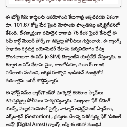
ఈ ఘోస్ట్ సిమ్ కార్డులను ఉపయోగించి కేటుగాళ్లు ఇప్పటివరకు ఏకంగా
రూ. 101.87 కోట్ల మేర సైబర్ మోసాలకు పాల్పడినట్లు ఇన్వెస్టిగేషన్‌లో
తేలింది. దేశవ్యాప్తంగా నమోదైన దాదాపు 76 కీలక సైబర్ కేసుల్లో ఈ
సిమ్ కార్డే మెయిన్ సోర్స్ గా ఉన్నట్లు పోలీసులు గుర్తించారు. ఈ గ్యాంగ్స్
సాధారణ కస్టమర్ల బయోమెట్రిక్ డేటాను దుర్వినియోగం చేస్తూ
దొంగచాటుగా ఈ-సిమ్ (e-SIM) టెక్నాలజీని యాక్టివేట్ చేస్తున్నారు. ఆ
తర్వాత ఆ సిమ్ డేటాను చైనా, కాంబోడియా, దుబాయ్ లాంటి
విదేశాలకు పంపించి, అక్కడ కూర్చొని ఇండియన్ నంబర్లతోనే
మనవాళ్లను బురిడీ కొట్టిస్తున్నారు.
ఈ ఘోస్ట్ సిమ్‌ల బ్యాక్‌గ్రౌండ్‌తో మార్కెట్లో రకరకాల స్కామ్‌లు
నడుస్తున్నట్లు పోలీసులు హెచ్చరిస్తున్నారు. ముఖ్యంగా ఫేక్ డేటింగ్
యాప్స్, మ్యాట్రిమోనియల్ సైట్స్, వాట్సాప్ ఇన్వెస్ట్‌మెంట్ స్కామ్‌లు,
సెక్స్‌టార్షన్ (Sextortion) , ప్రస్తుతం దేశాన్ని వణికిస్తున్న ఫేక్ ‘డిజిటల్
అరెస్ట్’ (Digital Arrest) గ్యాంగ్స్ అన్నీ ఈ తరహా నంబర్లనే