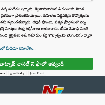
్తులకు దివ్య సందేశం ఇచ్చారు. తెల్లవారుజామున 4 గంటలకు శిలువ
ు వైభవంగా ప్రారంభమయ్యాయి. మహిళలు పెద్దఎత్తున కొవ్వొత్తులను
వను స్మరించుకున్నారు. దేవుడి పూజలు, ప్రత్యేక ప్రార్థనలతో చర్చి
్తి సూక్తులు మధ్య భక్తిగీతాలు ఆలపించారు. యేసు సమాధి నుండి
ంది క్రైస్తవులు తమ సమాధుల వద్ద కొవ్వొత్తులను వెలిగించడం ద్వారా
ాపేటలో మీడియా సమావేశం..
వాట్సాప్ ఛానల్ ని ఫాలో అవ్వండి
ions
good friday
Jesus Christ