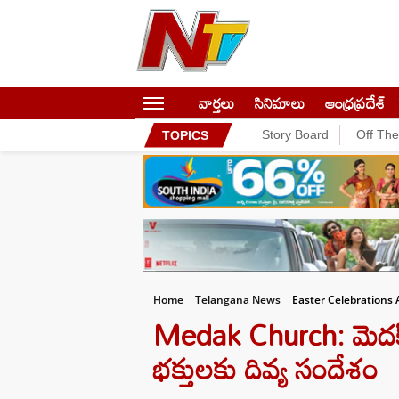
వార్తలు
సినిమాలు
ఆంధ్రప్రదేశ్
Story Board
Off Th
TOPICS
Home
Telangana News
Easter Celebrations
Medak Church: మెదక్ చ
భక్తులకు దివ్య సందేశం