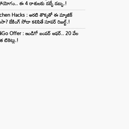
ాయోగం.. ఈ 4 రాశులకు డబ్బే డబ్బు.!
chen Hacks : అరటి తొక్కతో ఈ మ్యాజిక్
ుసా? బేకింగ్ సోడా కలిపితే సూపర్ రిజల్ట్.!
iGo Offer : ఇండిగో బంపర్ ఆఫర్.. 20 వేల
త టికెట్లు.!