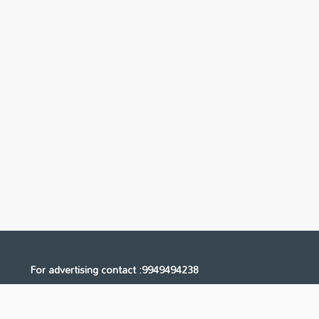
For advertising contact :9949494238
Email: digital@ntvnetwork.com