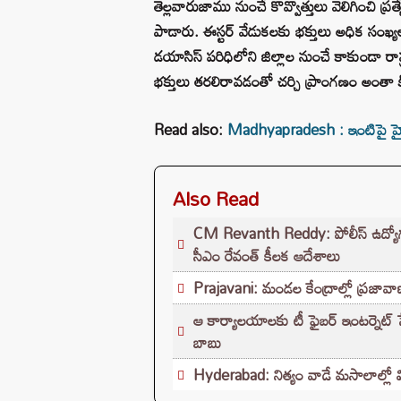
తెల్లవారుజాము నుంచే కొవ్వొత్తులు వెలిగించి ప్రత్య
పాడారు. ఈస్టర్ వేడుకలకు భక్తులు అధిక సంఖ
డయాసిస్ పరిధిలోని జిల్లాల నుంచే కాకుండా రాష
భక్తులు తరలిరావడంతో చర్చి ప్రాంగణం అంతా కి
Read also:
Madhyapradesh : ఇంటిపై హైటె
Also Read
CM Revanth Reddy: పోలీస్ ఉద్యోగ పరీ
సీఎం రేవంత్ కీలక ఆదేశాలు
Prajavani: మండల కేంద్రాల్లో ప్రజావాణి
ఆ కార్యాలయాలకు టీ ఫైబర్ ఇంటర్నెట్ సేవలు
బాబు
Hyderabad: నిత్యం వాడే మసాలాల్లో వ