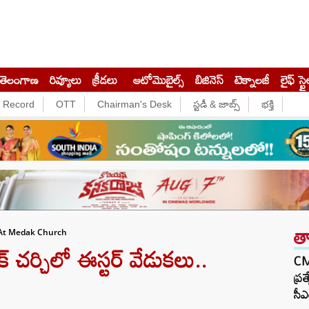
తెలంగాణ
రివ్యూలు
క్రీడలు
ఆటోమొబైల్స్
బిజినెస్‌
టెక్నాలజీ
లైఫ్ స్టై
e Record
OTT
Chairman's Desk
స్టడీ & జాబ్స్
భక్తి
త
 At Medak Church
ర్చిలో ఈస్టర్ వేడుకలు..
CM 
ప్ర
సీఎ