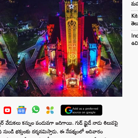
మహ
Kit
తెల
Ind
ఉచి
Add as a preferred
source on google
 వేడుకలు కన్నుల పండువగా జరిగాయి. గుడ్ ఫ్రైడే నాడు శిలువపై
ుండి భక్తులకు దర్శనమిస్తాడు. ఈ నేపథ్యంలో ఆదివారం