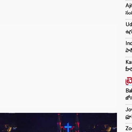
Aji
సంద
Udh
ఉగ్
Ind
పాక
Kar
హీ
ట్
Ba
జోస
Jow
ఫ్ర
Zod