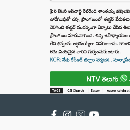
ప్రెస్ బిటరి ఇన్‌చార్జి రెవరెండ్ శాంతయ్య భక
ఊరేగింపుతో చర్చి ప్రాంగణంలో ఈస్టర్ వేడుకల
వెలిగించి ఈస్టర్‌ సందర్భంగా ఏర్పాటు చేసిన శిలు
ప్రాంగణం మారుమోగింది. చర్చి ఉపాధ్యాయుల భక
లేచి భక్తులకు అర్థమయ్యేలా వివరించాడు. కొంతమ
తమ ప్రియమైన వారిని గుర్తుంచుకుంటారు.
KCR: నేడు కేసీఆర్ జిల్లాల పర్యటన.. సూర్య
NTV తెలుగు
TAGS
CSI Church
Easter
easter celebrat