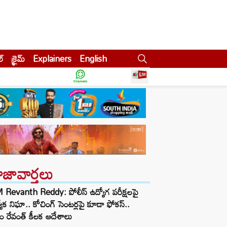
ల్
క్రైమ్
Explainers
English
ాజావార్తలు
Revanth Reddy: పోలీస్ ఉద్యోగ పరీక్షలపై
త్యేక నిఘా.. కోచింగ్ సెంటర్లపై కూడా ఫోకస్..
ం రేవంత్ కీలక ఆదేశాలు