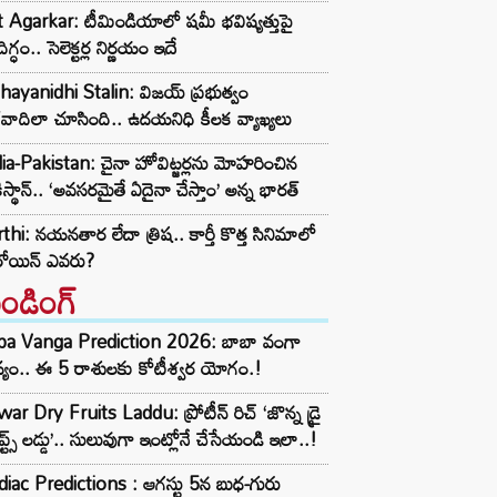
t Agarkar: టీమిండియాలో షమీ భవిష్యత్తుపై
ిగ్ధం.. సెలెక్టర్ల నిర్ణయం ఇదే
ayanidhi Stalin: విజయ్ ప్రభుత్వం
రవాదిలా చూసింది.. ఉదయనిధి కీలక వ్యాఖ్యలు
ia-Pakistan: చైనా హోవిట్జర్లను మోహరించిన
ిస్థాన్.. ‘అవసరమైతే ఏదైనా చేస్తాం’ అన్న భారత్
thi: నయనతార లేదా త్రిష.. కార్తీ కొత్త సినిమాలో
రోయిన్ ఎవరు?
రెండింగ్‌
ba Vanga Prediction 2026: బాబా వంగా
్యం.. ఈ 5 రాశులకు కోటీశ్వర యోగం.!
ar Dry Fruits Laddu: ప్రోటీన్ రిచ్ ‘జొన్న డ్రై
ూప్ట్స్ లడ్డు’.. సులువుగా ఇంట్లోనే చేసేయండి ఇలా..!
iac Predictions : ఆగస్టు 5న బుధ-గురు