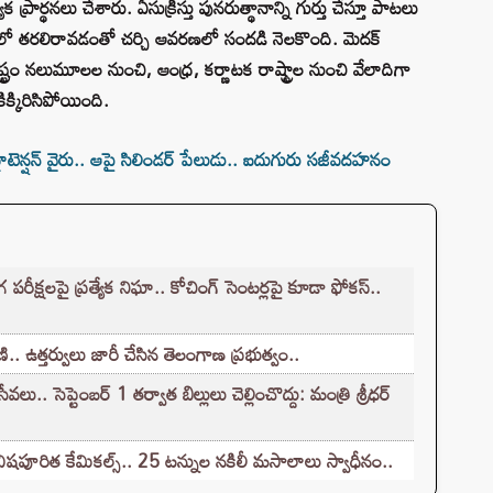
ేక ప్రార్థనలు చేశారు. ఏసుక్రీస్తు పునరుత్థానాన్ని గుర్తు చేస్తూ పాటలు
్యలో తరలిరావడంతో చర్చి ఆవరణలో సందడి నెలకొంది. మెదక్
్ట్రం నలుమూలల నుంచి, ఆంధ్ర, కర్ణాటక రాష్ట్రాల నుంచి వేలాదిగా
క్కిరిసిపోయింది.
న్షన్ వైరు.. ఆపై సిలిండర్ పేలుడు.. ఐదుగురు సజీవదహనం
క్షలపై ప్రత్యేక నిఘా.. కోచింగ్ సెంటర్లపై కూడా ఫోకస్..
.. ఉత్తర్వులు జారీ చేసిన తెలంగాణ ప్రభుత్వం..
.. సెప్టెంబర్ 1 తర్వాత బిల్లులు చెల్లించొద్దు: మంత్రి శ్రీధర్
ిషపూరిత కేమికల్స్.. 25 టన్నుల నకిలీ మసాలాలు స్వాధీనం..