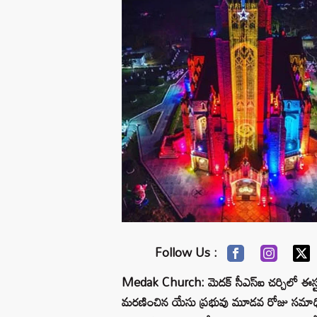
Follow Us :
Medak Church: మెదక్ సీఎస్ఐ చర్చిలో ఈస్టర్
మరణించిన యేసు ప్రభువు మూడవ రోజు సమాధి న