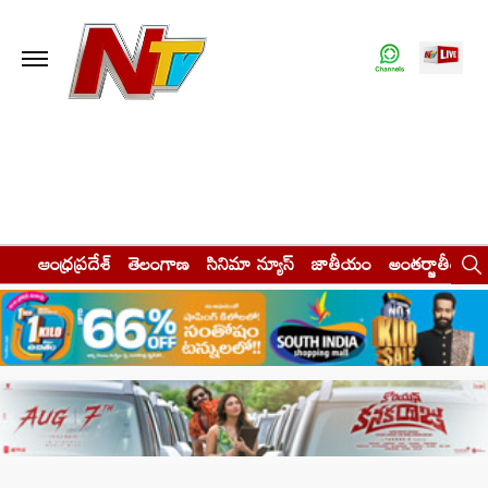
ఆంధ్రప్రదేశ్
తెలంగాణ
సినిమా న్యూస్
జాతీయం
అంతర్జాతీయం