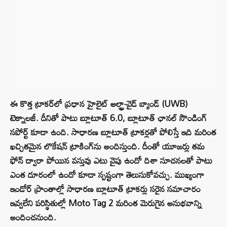
ఈ కొత్త ట్రాకర్‌లో ప్రధాన హైలైట్ అల్ట్రా-వైడ్ బ్యాండ్ (UWB)
టెక్నాలజీ. దీనితో పాటు బ్లూటూత్ 6.0, బ్లూటూత్ ఛానల్ సౌండింగ్
సపోర్ట్ కూడా ఉంది. సాధారణ బ్లూటూత్ ట్రాకర్లతో పోలిస్తే ఇది మరింత
ఖచ్చితమైన లొకేషన్ ట్రాకింగ్‌ను అందిస్తుంది. దీంతో యూజర్లు తమ
ఫోన్ ద్వారా పోయిన వస్తువు ఎటు వైపు ఉందో దిశా సూచనలతో పాటు
ఎంత దూరంలో ఉందో కూడా స్పష్టంగా తెలుసుకోవచ్చు. ముఖ్యంగా
ఇండోర్ ప్రాంతాల్లో సాధారణ బ్లూటూత్ ట్రాకర్లు సరైన సమాచారం
ఇవ్వలేని పరిస్థితుల్లో Moto Tag 2 మరింత మెరుగైన అనుభవాన్ని
అందించనుంది.