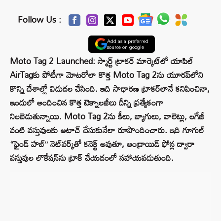
Follow Us :
Add as a preferred
source on google
Moto Tag 2 Launched: స్మార్ట్ ట్రాకర్ మార్కెట్‌లో యాపిల్
AirTag‌కు పోటీగా మోటరోలా కొత్త Moto Tag 2ను యూరప్‌లోని
కొన్ని దేశాల్లో విడుదల చేసింది. ఇది సాధారణ ట్రాకర్‌లానే కనిపించినా,
ఇందులో అందించిన కొత్త టెక్నాలజీలు దీన్ని ప్రత్యేకంగా
నిలబెడుతున్నాయి. Moto Tag 2ను కీలు, బ్యాగులు, వాలెట్లు, లగేజీ
వంటి వస్తువులకు అటాచ్ చేసుకునేలా రూపొందించారు. ఇది గూగుల్
“ఫైండ్ హబ్” నెట్‌వర్క్‌తో కనెక్ట్ అవుతూ, ఆండ్రాయిడ్ ఫోన్ల ద్వారా
వస్తువుల లొకేషన్‌ను ట్రాక్ చేయడంలో సహాయపడుతుంది.