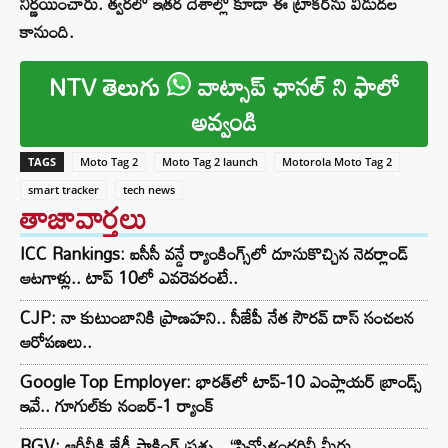
నిర్ణయించారు. త్వరలో ఇతర దేశాల్లో కూడా ఈ ట్రాకర్‌ను విడుదల
కానుంది.
NTV తెలుగు
వాట్సాప్ ఛానల్ ని ఫాలో
అవ్వండి
TAGS
Moto Tag 2
Moto Tag 2 launch
Motorola Moto Tag 2
smart tracker
tech news
తాజావార్తలు
ICC Rankings: ఐసీసీ వన్డే ర్యాంకింగ్స్‌లో దూసుకొచ్చిన నెదర్లాండ్
ఆటగాళ్లు.. టాప్ 10లో ఎవరెవరంటే..
CJP: నా కుటుంబానికి ప్రాణహని.. సీజేపీ నేత సౌరవ్ దాస్ సంచలన
ఆరోపణలు..
Google Top Employer: భారత్‌లో టాప్-10 ఎంప్లాయర్ బ్రాండ్స్
ఇవే.. గూగుల్‌కు నంబర్-1 ర్యాంక్
RGV: ఆర్జీవీకి జేడీ షాకింగ్ ప్రశ్న.. “పిచ్చోళ్లందరినీ మీరు