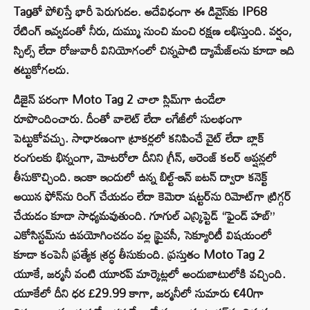
Tag‌తో పోలిస్తే భారీ పెరుగుదల. అదేవిధంగా ఈ డివైస్‌కు IP68
రేటింగ్ ఇవ్వడంతో నీరు, దుమ్ము నుంచి మంచి రక్షణ లభిస్తుంది. వర్షం,
స్పిల్స్ లేదా రోజువారీ వినియోగంలో చిన్నపాటి డ్యామేజ్‌లను కూడా ఇది
తట్టుకోగలదు.
డిజైన్ పరంగా Moto Tag 2 చాలా స్లిమ్‌గా ఉండేలా
రూపొందించారు. దీంతో వాలెట్ లేదా లగేజీలో సులభంగా
పెట్టుకోవచ్చు. సాధారణంగా ట్రాకర్లలో కనిపించే వైట్ లేదా బ్లాక్
రంగులకు భిన్నంగా, మోటరోలా దీనిని గ్రీన్, ఆరెంజ్ కలర్ ఆప్షన్లలో
తీసుకొచ్చింది. ఇంకా ఇందులో ఉన్న బిల్ట్-ఇన్ బటన్ ద్వారా కనెక్ట్
అయిన ఫోన్‌ను రింగ్ చేయడం లేదా కెమెరా షట్టర్‌ను రిమోట్‌గా ట్రిగ్గర్
చేయడం కూడా సాధ్యమవుతుంది. గూగుల్ ఎన్క్రిప్టెడ్ “ఫైండ్ హబ్”
ఎకోసిస్టమ్‌ను ఉపయోగించడం వల్ల ప్రైవసీ, సెక్యూరిటీ విషయంలో
కూడా కంపెనీ ప్రత్యేక శ్రద్ధ తీసుకుంది. ప్రస్తుతం Moto Tag 2
యూకే, జర్మనీ వంటి యూరప్ మార్కెట్లలో అందుబాటులోకి వచ్చింది.
యూకేలో దీని ధర £29.99 కాగా, జర్మనీలో సుమారు €40గా