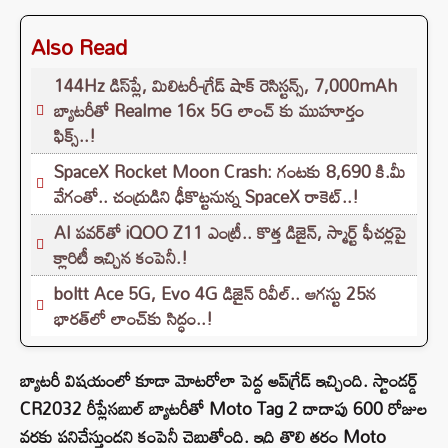
Also Read
144Hz డిస్‌ప్లే, మిలిటరీ-గ్రేడ్ షాక్ రెసిస్టన్స్, 7,000mAh
బ్యాటరీతో Realme 16x 5G లాంచ్ కు ముహూర్తం
ఫిక్స్..!
SpaceX Rocket Moon Crash: గంటకు 8,690 కి.మీ
వేగంతో.. చంద్రుడిని ఢీకొట్టనున్న SpaceX రాకెట్‌..!
AI పవర్‌తో iQOO Z11 ఎంట్రీ.. కొత్త డిజైన్, స్మార్ట్ ఫీచర్లపై
క్లారిటీ ఇచ్చిన కంపెనీ.!
boltt Ace 5G, Evo 4G డిజైన్ రివీల్.. ఆగస్టు 25న
భారత్‌లో లాంచ్‌కు సిద్ధం..!
బ్యాటరీ విషయంలో కూడా మోటరోలా పెద్ద అప్‌గ్రేడ్ ఇచ్చింది. స్టాండర్డ్
CR2032 రీప్లేసబుల్ బ్యాటరీతో Moto Tag 2 దాదాపు 600 రోజుల
వరకు పనిచేస్తుందని కంపెనీ చెబుతోంది. ఇది తొలి తరం Moto