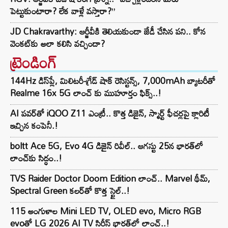
పెట్టుకుంటారా? లేక వాళ్లే వస్తారా?”
JD Chakravarthy: ఆర్జీవీకి తెలియకుండా జేడీ చేసిన పని.. కోన
వెంకట్‌కు అలా కలిసి వచ్చిందా?
ట్రెండింగ్‌
144Hz డిస్‌ప్లే, మిలిటరీ-గ్రేడ్ షాక్ రెసిస్టన్స్, 7,000mAh బ్యాటరీతో
Realme 16x 5G లాంచ్ కు ముహూర్తం ఫిక్స్..!
AI పవర్‌తో iQOO Z11 ఎంట్రీ.. కొత్త డిజైన్, స్మార్ట్ ఫీచర్లపై క్లారిటీ
ఇచ్చిన కంపెనీ.!
boltt Ace 5G, Evo 4G డిజైన్ రివీల్.. ఆగస్టు 25న భారత్‌లో
లాంచ్‌కు సిద్ధం..!
TVS Raider Doctor Doom Edition లాంచ్.. Marvel థీమ్,
Spectral Green కలర్‌తో కొత్త స్టైల్..!
115 అంగుళాల Mini LED TV, OLED evo, Micro RGB
evoతో LG 2026 AI TV సిరీస్ భారత్‌లో లాంచ్..!