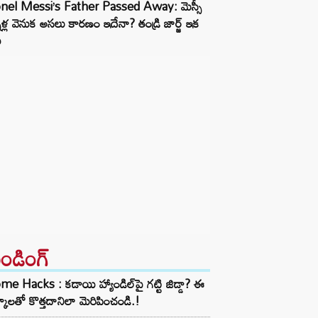
onel Messi’s Father Passed Away: మెస్సీ
నీళ్ల వెనుక అసలు కారణం ఇదేనా? తండ్రి జార్జ్ ఇక
ు
రెండింగ్‌
e Hacks : కడాయి హ్యాండిల్‌పై గట్టి జిడ్డా? ఈ
్కాలతో కొత్తదానిలా మెరిపించండి.!