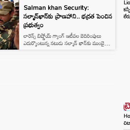
Li
Salman khan Security:
సమాచారం.
కన్
సల్మాన్‌ఖాన్‌కు ప్రాణహాని.. భద్రత పెంచిన
లేర
ప్రభుత్వం
లారెన్స్ బిష్ణోయ్ గ్యాంగ్ ఇటీవల బెదిరింపులు
ఎదుర్కొంటున్న నటుడు సల్మాన్ ఖాన్‌కు ముంబై
పోలీసులు 'వై ప్లస్‌' గ్రేడ్ భద్రతను అందించాలని
మహారాష్ట్ర ప్రభుత్వం నిర్ణయించింది. పలువురు
బాలీవుడ్ ప్రముఖులకు మహారాష్ట్ర సర్కారు భద్రతను
పెంచినట్టు తెలుస్తోంది.
ట్
Hom
చిట