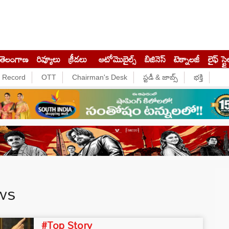
తెలంగాణ
రివ్యూలు
క్రీడలు
ఆటోమొబైల్స్
బిజినెస్‌
టెక్నాలజీ
లైఫ్ స్టై
e Record
OTT
Chairman's Desk
స్టడీ & జాబ్స్
భక్తి
ws
#Top Story