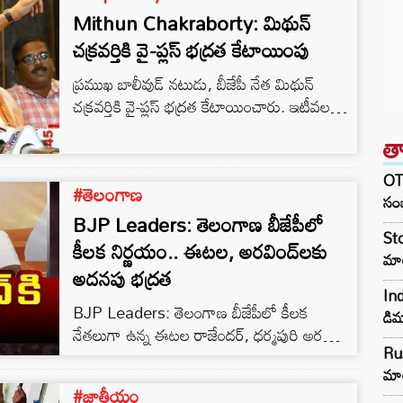
Mithun Chakraborty: మిథున్
చక్రవర్తికి వై-ప్లస్ భద్రత కేటాయింపు
ప్రముఖ బాలీవుడ్ నటుడు, బీజేపీ నేత మిథున్
చక్రవర్తికి వై-ప్లస్ భద్రత కేటాయించారు. ఇటీవల
బాలీవుడ్ నటులకు వరుసగా బెదిరింపులు
త
వస్తున్నాయి. ఈ జాబితాలో మిథున్ చక్రవర్తి కూడా
చేశారు. తాజాగా సోషల్ మీడియాలో బెదిరింపులు
OTR
#తెలంగాణ
రావడంతో ఆయనకు సెంట్రల్ ఇండస్ట్రియల్
సంజ
సెక్యూరిటీ ఫోర్స్ భద్రతను పెంచింది.
BJP Leaders: తెలంగాణ బీజేపీలో
Sto
కీలక నిర్ణయం.. ఈటల, అరవింద్‌లకు
మా
అదనపు భద్రత
In
BJP Leaders: తెలంగాణ బీజేపీలో కీలక
డిమ
నేతలుగా ఉన్న ఈటల రాజేందర్, ధర్మపురి అరవింద్
Rus
భద్రత విషయంలో కీలక నిర్ణయం తీసుకున్నారు. ఈ
మార
మేరకు ఈటల రాజేందర్, ధర్మపురి అరవింద్‌లకు
#జాతీయం
అదనపు భద్రత కల్పిస్తున్నట్లు కేంద్ర హోంశాఖ