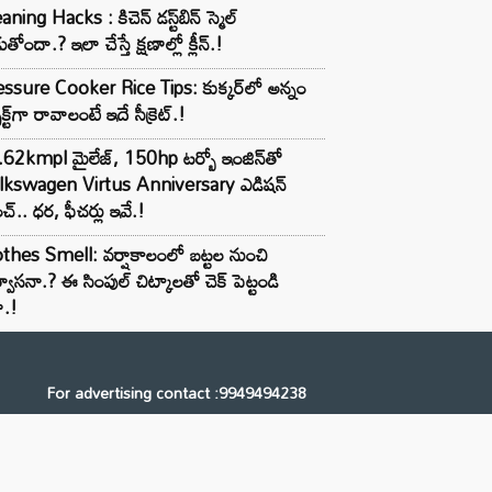
aning Hacks : కిచెన్ డస్ట్‌బిన్ స్మెల్
ుతోందా.? ఇలా చేస్తే క్షణాల్లో క్లీన్.!
ssure Cooker Rice Tips: కుక్కర్‌లో అన్నం
ెక్ట్‌గా రావాలంటే ఇదే సీక్రెట్.!
62kmpl మైలేజ్, 150hp టర్బో ఇంజిన్‌తో
lkswagen Virtus Anniversary ఎడిషన్
చ్.. ధర, ఫీచర్లు ఇవే.!
thes Smell: వర్షాకాలంలో బట్టల నుంచి
్వాసనా.? ఈ సింపుల్ చిట్కాలతో చెక్ పెట్టండి
ా.!
For advertising contact :9949494238
Email: digital@ntvnetwork.com