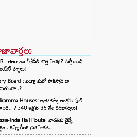
ాజావార్తలు
 : తెలంగాణ బీజేపీకి కొత్త సారథి? మళ్లీ బండి
య్‌కే పగ్గాలు!
ry Board : బంగ్లా మరో పాకిస్తాన్ లా
రుతుందా..?
diramma Houses: ఇందిరమ్మ ఇండ్లకు ఫుల్
ాండ్.. 7,340 ఇళ్లకు 35 వేల దరఖాస్తులు!
sia-India Rail Route: భారత్‌కు రైల్వే
్గం.. రష్యా కీలక ప్రతిపాదన..