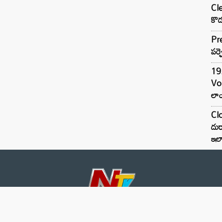
Cle
కొడ
Pre
పర్ఫ
19.
Vo
లాం
Clo
దుర
ఇల