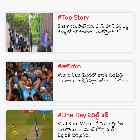
#Top Story
Shami: మహ్మద్ షమీ ఫామ్ హౌస్ వద్ద పెద్ద
సంఖ్యలో అభిమానులు.. అసలేమైంది..!
#జాతీయం
World Cup: ఫైనల్‌లో భారత్ ఓటమిపై
సంబరాలు.. కాశ్మీరీ స్టూడెంట్స్‌పై “ఉపా” కేసు..
#One Day వరల్డ్ కప్
Virat Kohli Wicket: స్టేడియం లైబ్రరీలా
మారిపోయింది.. విరాట్‌ కోహ్లీ వికెట్‌ను
ఎప్పటికీ మర్చిపోను!