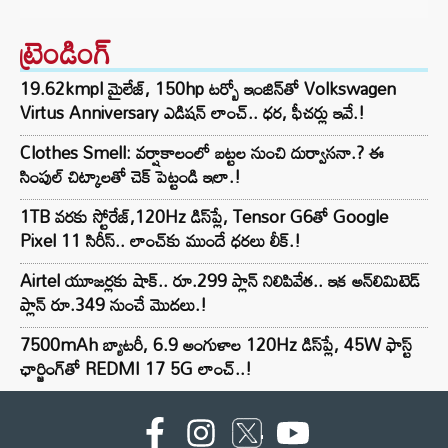
ట్రెండింగ్‌
19.62kmpl మైలేజ్, 150hp టర్బో ఇంజిన్‌తో Volkswagen
Virtus Anniversary ఎడిషన్ లాంచ్.. ధర, ఫీచర్లు ఇవే.!
Clothes Smell: వర్షాకాలంలో బట్టల నుంచి దుర్వాసనా.? ఈ
సింపుల్ చిట్కాలతో చెక్ పెట్టండి ఇలా.!
1TB వరకు స్టోరేజ్,120Hz డిస్‌ప్లే, Tensor G6తో Google
Pixel 11 సిరీస్.. లాంచ్⁭కు ముందే ధరలు లీక్.!
Airtel యూజర్లకు షాక్.. రూ.299 ప్లాన్ నిలిపివేత.. ఇక అన్‌లిమిటెడ్
ప్లాన్ రూ.349 నుంచే మొదలు.!
7500mAh బ్యాటరీ, 6.9 అంగుళాల 120Hz డిస్‌ప్లే, 45W ఫాస్ట్
ఛార్జింగ్‌తో REDMI 17 5G లాంచ్..!