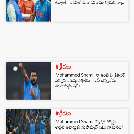
తర్వాతే.. ఒకరితో మరొకరం మాట్లాడుకున్నాం!
#క్రీడలు
Mohammed Shami: నా కంటే ఏ క్రికెటర్
ఎక్కువ బరువు ఎత్తలేడు.. కానీ చెప్పుకోను:
మహమ్మద్ షమీ
#క్రీడలు
Mohammed Shami: స్పెషల్ రిక్వెస్ట్..
అర్జున అవార్డుకు మహమ్మద్ షమీ నామినేట్‌!