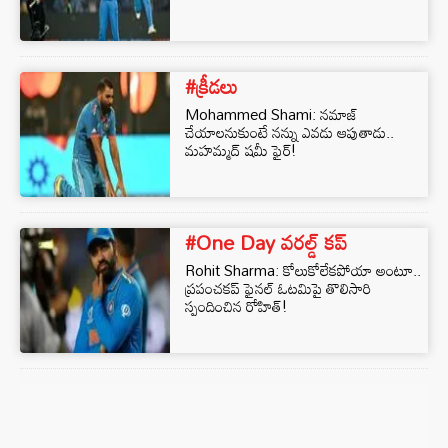
#క్రీడలు
Mohammed Shami: నమాజ్
చేయాలనుకుంటే నన్ను ఎవడు ఆపుతాడు..
మహమ్మద్ షమీ ఫైర్!
#One Day వరల్డ్ కప్
Rohit Sharma: కోలుకోలేకపోయా అంటూ..
ప్రపంచకప్‌ ఫైనల్ ఓటమిపై తొలిసారి
స్పందించిన రోహిత్!