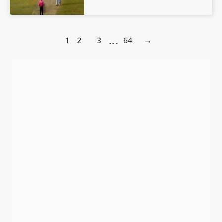
1
2
3
…
64
→