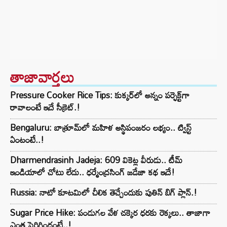
తాజావార్తలు
Pressure Cooker Rice Tips: కుక్కర్‌లో అన్నం పర్ఫెక్ట్‌గా
రావాలంటే ఇదే సీక్రెట్.!
Bengaluru: బాత్రూమ్‌లో మహిళ అస్థిపంజరం లభ్యం.. ట్విస్ట్
ఏంటంటే..!
Dharmendrasinh Jadeja: 609 వికెట్ల వీరుడు.. టీమ్
ఇండియాలో చోటు లేదు.. ధర్మేంద్రసింగ్ జడేజా కథ ఇదే!
Russia: నాటో కూటమిలో చీలిక తెచ్చేందుకు పుతిన్ బిగ్ ప్లాన్.!
Sugar Price Hike: పండుగల వేళ చక్కెర ధరకు రెక్కలు.. తాజాగా
ఎంత పెరిగిందంటే..!