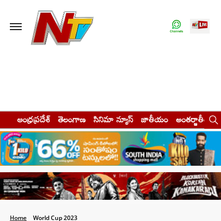
ఆంధ్రప్రదేశ్
తెలంగాణ
సినిమా న్యూస్
జాతీయం
అంతర్జాతీయం
Home
World Cup 2023