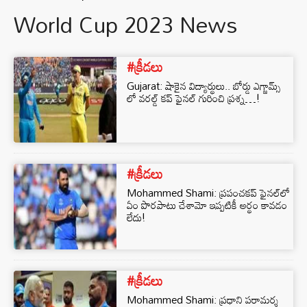
World Cup 2023 News
#క్రీడలు
Gujarat: షాకైన విద్యార్థులు.. బోర్డు ఎగ్జామ్స్‌
లో వరల్డ్ కప్ ఫైనల్ గురించి ప్రశ్న…!
#క్రీడలు
Mohammed Shami: ప్రపంచకప్‌ ఫైనల్‌లో
ఏం పొరపాటు చేశామో ఇప్పటికీ అర్థం కావడం
లేదు!
#క్రీడలు
Mohammed Shami: ప్రధాని పరామర్శ