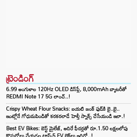
ట్రెండింగ్‌
6.99 అంగుళాల 120Hz OLED డిస్‌ప్లే, 8,000mAh బ్యాటరీతో
REDMI Note 17 5G లాంచ్..!
Crispy Wheat Flour Snacks: బయటి జంక్ ఫుడ్‌కి బై..బై..
ఇంట్లోనే గోధుమపిండితో కరకరలాడే హెల్తీ స్నాక్స్ చేసేయండి ఇలా.!
Best EV Bikes: బెస్ట్ మైలేజ్, అదిరే ఫీచర్లతో రూ.1.50 లక్షలలోపు
కొనుగోలు చేయగల టాప్-5 EV బైక్‌లు ఇదిగో..!