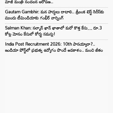
మాజీ మంత్రి సంచలన ఆరోపణ..
Gautam Gambhir: మన హద్దులు దాటాలి.. శ్రీలంక టెస్ట్ సిరీస్‌కు
ముందు టీమిండియాకు గంభీర్ వార్నింగ్
Salman Khan: సల్మాన్ ఖాన్ ఖాతాలో మరో కొత్త కేసు… రూ.3
కోట్ల మోసం కేసులో కోర్టు సమన్లు!
India Post Recruitment 2026: 10th పాసయ్యారా?..
ఇండియా పోస్ట్‌లో ప్రభుత్వ ఉద్యోగం పొందే అవకాశం.. మంచి జీతం