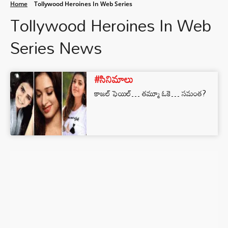
Home
Tollywood Heroines In Web Series
Tollywood Heroines In Web
Series News
#సినిమాలు
కాజల్ ఫెయిల్… తమ్మూ ఓకె… సమంత?