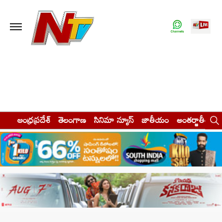
ఆంధ్రప్రదేశ్
తెలంగాణ
సినిమా న్యూస్
జాతీయం
అంతర్జాతీయం