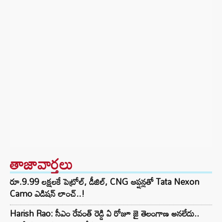
తాజావార్తలు
రూ.9.99 లక్షలకే పెట్రోల్, డీజిల్, CNG ఆప్షన్లతో Tata Nexon
Camo ఎడిషన్ లాంచ్..!
Harish Rao: సీఎం రేవంత్ రెడ్డి ఏ రోజూ జై తెలంగాణ అనలేదు..